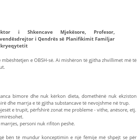
oktor i Shkencave Mjekësore, Profesor,
vendësdrejtor i Qendrës së Planifikimit Familjar
 kryeqytetit
e mbështetjen e OBSH-së. Ai mishëron të gjitha zhvillimet më të
ut.
ubstanca bimore dhe nuk kërkon dieta, domethënë nuk ekziston
mirë dhe marrja e të gjitha substancave të nevojshme në trup.
esët e trupit, përfshirë zonat me probleme - vithe, anësore, etj.
rmirësohet.
marrjes, personi nuk rifiton peshë.
 që bën të mundur konceptimin e një fëmije më shpejt se për