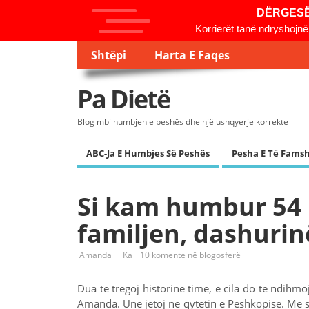
DËRGESË E
Korrierët tanë ndryshojnë
Shtëpi
Harta E Faqes
Pa Dietë
Blog mbi humbjen e peshës dhe një ushqyerje korrekte
ABC-Ja E Humbjes Së Peshës
Pesha E Të Fam
Si kam humbur 54
familjen, dashurin
Amanda
Ka
10 komente në blogosferë
Dua të tregoj historinë time, e cila do të ndihm
Amanda. Unë jetoj në qytetin e Peshkopisë. Me 