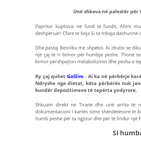
Unë shkova në palestër për 
Papritur kuptova: në fund të fundit, Altini m
dëshpëruar! Cfare te beja Si ta mbaja dashurinë 
Dhe pastaj Besniku më shpëtoi. Ai zbuloi se dik
një çaj të ri bimor për humbje peshe. Thonë se 
bimor përshpejton metabolizmin dhe pesha e tep
Ky çaj quhet
GoSlim
. Ai ka në përbërje kar
Ndryshe nga dietat, këta përbërës nuk ja
kundër depozitimeve të tepërta yndyrore.
Shkuam direkt në Tiranë dhe unë arrita të 
dokumentacioni i kartës sime shëndetësore të bë
humb peshë për ta ngjizur dhe për të lindur një f
Si humb