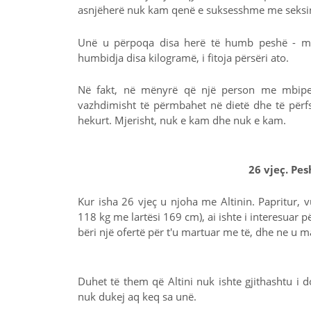
asnjëherë nuk kam qenë e suksesshme me seksin
Unë u përpoqa disa herë të humb peshë - mba
humbidja disa kilogramë, i fitoja përsëri ato.
Në fakt, në mënyrë që një person me mbipe
vazhdimisht të përmbahet në dietë dhe të përfsh
hekurt. Mjerisht, nuk e kam dhe nuk e kam.
26 vjeç. Pes
Kur isha 26 vjeç u njoha me Altinin. Papritur,
118 kg me lartësi 169 cm), ai ishte i interesuar p
bëri një ofertë për t'u martuar me të, dhe ne u 
Duhet të them që Altini nuk ishte gjithashtu i 
nuk dukej aq keq sa unë.