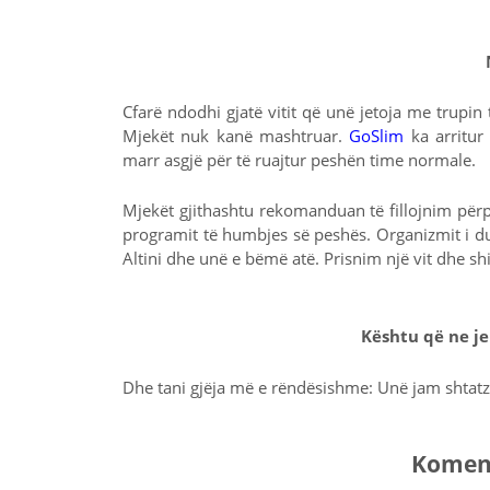
Cfarë ndodhi gjatë vitit që unë jetoja me trupin
Mjekët nuk kanë mashtruar.
GoSlim
ka arritu
marr asgjë për të ruajtur peshën time normale.
Mjekët gjithashtu rekomanduan të fillojnim përp
programit të humbjes së peshës. Organizmit i duhe
Altini dhe unë e bëmë atë. Prisnim një vit dhe shi
Kështu që ne je
Dhe tani gjëja më e rëndësishme: Unë jam shtatzë
Komenti