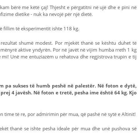
m bërë me këtë çaj! Thjesht e përgatitni në ujë dhe e pini në
izime dietike - nuk ka nevojë për një dietë.
ë fillim të eksperimentit ishte 118 kg.
rezultat shumë modest. Por mjekët thanë se kështu duhet të
ë mënyrë aktive yndyrën. Por në javët në vijim humba rreth 1 kg
të mi! Unë me entuziazëm u rehatova dhe regjistrova trupin e tij
m pa sukses të humb peshë në palestër. Në foton e dytë,
rej 4 javësh. Në foton e tretë, pesha ime është 64 kg. Kjo
ime të re, por admirimin për mua, që pashë në sytë e Altinit!
ekët thanë se ishte pesha ideale për mua dhe unë pushova së