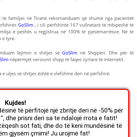
it të familjes në Tiranë rekomanduam që shumë nga pacientët
ërfshirës
GoSlim
, i cili përfshinte 167 vullnetarë të mbipeshë të
umbja e peshës u regjistrua në 100% të pjesëmarrësve. Në të
 e tyre.
anduam lejimin e shitjes së
GoSlim
në Shqipëri. Dhe për të
Slim
nëpërmjet versionit shqip të faqes zyrtare të internetit.
 e uljes së shitjes është e vlefshme deri në
përfshirë.
Kujdes!
sinë të përfitojë një zbritje deri në -50% për
, dhe prisni deri sa te ndalojë rrota e fatit!
uzëqesh sot fati, dhe do të keni mundësinë të
ëm gjysëm çmimi! Ju urojmë fat!