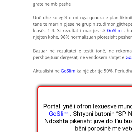
gratë në mbipeshë
Unë dhe kolegët e mi nga qendra e planifikim
tanë të marrin pjesë në grupin studimor gjithëp
klasës 1-4. Si rezultat i marrjes së
GoSlim
, h
njëjtën kohë, 98% normalizuan plotësisht peshën
Bazuar në rezultatet e testit tonë, ne rekom
përshpejtuar dërgesat, ne vendosëm shitjet e
Go
Aktualisht në
GoSlim
ka një zbritje 50%. Periudha
Portali ynë i ofron lexuesve mundë
GoSlim
. Shtypni butonin “SPIN”
Ndoshta pikërisht juve do t’iu b
bëni porosinë me vet