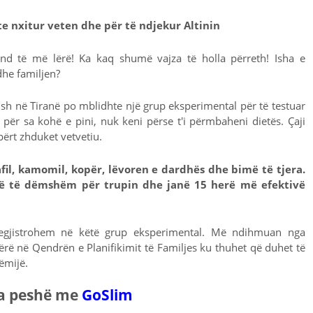
te nxitur veten dhe për të ndjekur Altinin
und të më lërë! Ka kaq shumë vajza të holla përreth! Isha e
dhe familjen?
ush në Tiranë po mblidhte një grup eksperimental për të testuar
për sa kohë e pini, nuk keni përse t'i përmbaheni dietës. Çaji
ërt zhduket vetvetiu.
afil, kamomil, kopër, lëvoren e dardhës dhe bimë të tjera.
në të dëmshëm për trupin dhe janë 15 herë më efektivë
regjistrohem në këtë grup eksperimental. Më ndihmuan nga
rë në Qendrën e Planifikimit të Familjes ku thuhet që duhet të
ëmijë.
a peshë me
GoSlim