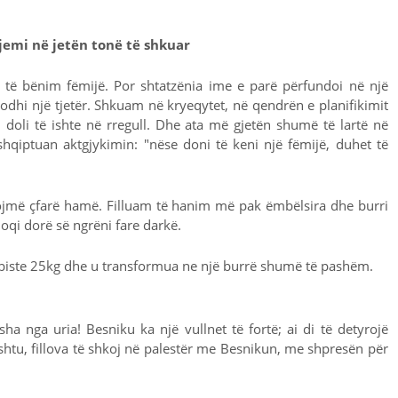
 jemi në jetën tonë të shkuar
të bënim fëmijë. Por shtatzënia ime e parë përfundoi në një
odhi një tjetër. Shkuam në kryeqytet, në qendrën e planifikimit
i doli të ishte në rregull. Dhe ata më gjetën shumë të lartë në
 shqiptuan aktgjykimin: "nëse doni të keni një fëmijë, duhet të
ojmë çfarë hamë. Filluam të hanim më pak ëmbëlsira dhe burri
oqi dorë së ngrëni fare darkë.
mbiste 25kg dhe u transformua ne një burrë shumë të pashëm.
a nga uria! Besniku ka një vullnet të fortë; ai di të detyrojë
shtu, fillova të shkoj në palestër me Besnikun, me shpresën për