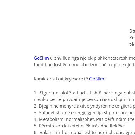
D
Zë
të
GoSlim
u zhvillua nga një ekip shkencëtarësh m
fundit në fushën e metabolizmit në trupin e njeri
Karakteristikat kryesore të
GoSlim
:
1. Siguria e plotë e ilacit. Eshtë bërë nga s
rreziku për të privuar një person nga ushqimi i 
2. Djegin në mënyrë aktive yndyrën në të gjitha pj
3. Shfaqet shumë energji, gjendja shpirtërore pë
4. Metabolizmi normalizohet. Pas përfundimit të 
5. Përmirëson kushtet e lëkurës dhe flokëve
6. Balancimi hormonal është normalizuar, gjë