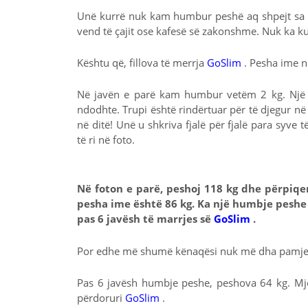
Unë kurrë nuk kam humbur peshë aq shpejt sa ka
vend të çajit ose kafesë së zakonshme. Nuk ka kuf
Kështu që, fillova të merrja
GoSlim
. Pesha ime n
Në javën e parë kam humbur vetëm 2 kg. Një 
ndodhte. Trupi është rindërtuar për të djegur n
në ditë! Unë u shkriva fjalë për fjalë para syve 
të ri në foto.
Në foton e parë, peshoj 118 kg dhe përpiqe
pesha ime është 86 kg. Ka një humbje peshe p
pas 6 javësh të marrjes së
GoSlim
.
Por edhe më shumë kënaqësi nuk më dha pamjen t
Pas 6 javësh humbje peshe, peshova 64 kg. Mj
përdoruri
GoSlim
.