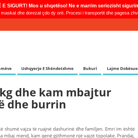
 SIGURT! Mos u shqetëso! Ne e marrim seriozisht sigurinë
 maskat dhe dorezat çdo dy orë. Procesi i transportit dhe pagesa zhvil
shmëve
Ushqyerje E Shëndetshme
Bukuri
Lajme Dobësue
 kg dhe kam mbajtur
ë dhe burrin
ojë shumë vajza të ruajnë dashurinë dhe familjen. Emri im është
sa mbaj mend, kam qenë gjithmonë një vajzë topolake. Prandaj,