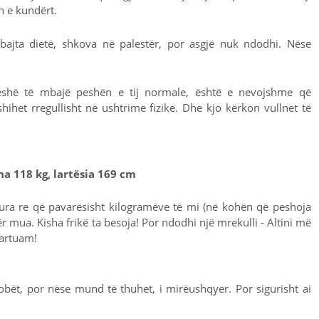
 e kundërt.
jta dietë, shkova në palestër, por asgjë nuk ndodhi. Nëse
shë të mbajë peshën e tij normale, është e nevojshme që
ihet rregullisht në ushtrime fizike. Dhe kjo kërkon vullnet të
ha 118 kg, lartësia 169 cm
 vura re që pavarësisht kilogramëve të mi (në kohën që peshoja
ër mua. Kisha frikë ta besoja! Por ndodhi një mrekulli - Altini më
martuam!
dobët, por nëse mund të thuhet, i mirëushqyer. Por sigurisht ai