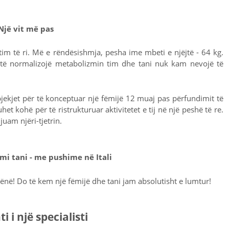
Një vit më pas
 tim të ri. Më e rëndësishmja, pesha ime mbeti e njëjtë - 64 kg.
r të normalizojë metabolizmin tim dhe tani nuk kam nevojë të
jekjet për të konceptuar një fëmijë 12 muaj pas përfundimit të
t kohë për të ristrukturuar aktivitetet e tij në një peshë të re.
juam njëri-tjetrin.
mi tani - me pushime në Itali
në! Do të kem një fëmijë dhe tani jam absolutisht e lumtur!
 i një specialisti