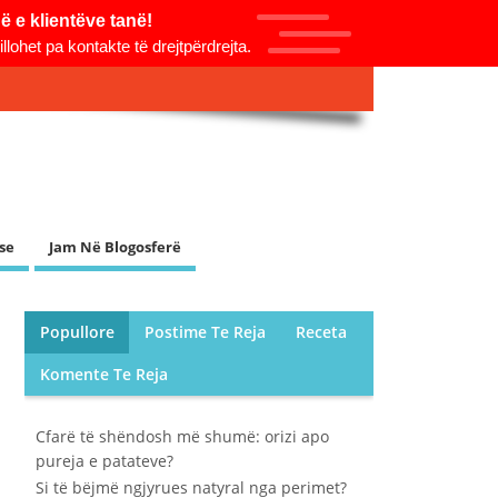
 e klientëve tanë!
lohet pa kontakte të drejtpërdrejta.
se
Jam Në Blogosferë
Popullore
Postime Te Reja
Receta
Komente Te Reja
Cfarë të shëndosh më shumë: orizi apo
pureja e patateve?
Si të bëjmë ngjyrues natyral nga perimet?