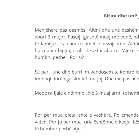
Altini dhe unë
Menjëherë pas dasmës, Altini dhe unë deshëm 
abort 3-mujor. Pastaj, gjashtë muaj më vonë, nd
të familjes, kaluam testimet e nevojshme. Altin
hormonin leptin, i cili shkaktoi aborte. Mjekët
humbni peshë!" Por si?
Së pari, unë dhe burri im vendosëm të kontroll
im hoqi dorë nga simitet me çaj. Dhe më pas ai h
Meqë ra fjala e ndihmoi. Në 3 muaj arriti te hu
Por për mua dieta ishte e vështirë. Po çmendesh
veten. Por jo për mua, uria është më e keqja. Kë
të humbur peshë atje.