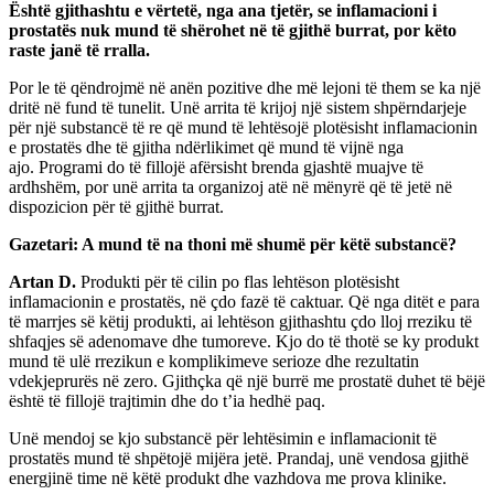
Është gjithashtu e vërtetë, nga ana tjetër, se inflamacioni i
prostatës nuk mund të shërohet në të gjithë burrat, por këto
raste janë të rralla.
Por le të qëndrojmë në anën pozitive dhe më lejoni të them se ka një
dritë në fund të tunelit. Unë arrita të krijoj një sistem shpërndarjeje
për një substancë të re që mund të lehtësojë plotësisht inflamacionin
e prostatës dhe të gjitha ndërlikimet që mund të vijnë nga
ajo. Programi do të fillojë afërsisht brenda gjashtë muajve të
ardhshëm, por unë arrita ta organizoj atë në mënyrë që të jetë në
dispozicion për të gjithë burrat.
Gazetari: A mund të na thoni më shumë për këtë substancë?
Artan D.
Produkti për të cilin po flas lehtëson plotësisht
inflamacionin e prostatës, në çdo fazë të caktuar. Që nga ditët e para
të marrjes së këtij produkti, ai lehtëson gjithashtu çdo lloj rreziku të
shfaqjes së adenomave dhe tumoreve. Kjo do të thotë se ky produkt
mund të ulë rrezikun e komplikimeve serioze dhe rezultatin
vdekjeprurës në zero. Gjithçka që një burrë me prostatë duhet të bëjë
është të fillojë trajtimin dhe do t’ia hedhë paq.
Unë mendoj se kjo substancë për lehtësimin e inflamacionit të
prostatës mund të shpëtojë mijëra jetë. Prandaj, unë vendosa gjithë
energjinë time në këtë produkt dhe vazhdova me prova klinike.