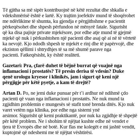
Të gjitha sa më sipër kontribuojnë në këtë rezultat dhe shkalla e
vdekshmërisë është e lartë. Ky trajtim joefektiv mund të shoqërohet
me ndërlikime të shumta, ku gjendja e përgjithshme e pacientit
përkeqësohet dhe shpesh përfundon në mënyrë fatale. Sigurisht
që ka disa pajisje private mjekësore, por edhe atje mund të gjejmë
mjekë që nuk i përkushtohen një pacienti dhe asaj që ai në të vërtetë
ka nevojë. Kjo ndodh shpesh te mjekët e rinj dhe të papërvojë, dhe
ekziston qëllimi i shtrydhjes të sa më shumë parave nga
pacienti. Fatkeqësisht, ky është realiteti.
Gazetari: Pra, çfarë duhet të bëjnë burrat që vuajnë nga
inflamacioni i prostatës? Të presin derisa të vdesin? Duke
qenë urologu kryesor i klinikës, jam i sigurt që keni një
përgjigje për këtë pyetje, a kam të drejtë?
Artan D.
Po, ne jemi duke punuar për t’i ardhur në ndihmë çdo
pacienti që vuan nga inflamacioni i prostatës. Ne nuk mund ta
zgjidhim problemin e mungesës së stafit tonë brenda ditës. Kjo nuk
varet vetëm nga klinika, por edhe nga sistemi ynë
arsimor. Sigurisht që kemi praktikantë, por nuk ka zgjidhje të shpejtë
për këtë problem. Ne i shohim të njëjtat kushte edhe në vendet e
tjera të Evropës dhe në botë. Kur flas me kolegët e mi jashtë vendit,
kuptojmë që ndeshemi me të njëjtat vështirësi.