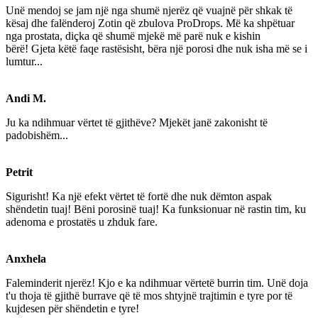
Unë mendoj se jam një nga shumë njerëz që vuajnë për shkak të
kësaj dhe falënderoj Zotin që zbulova ProDrops. Më ka shpëtuar
nga prostata, diçka që shumë mjekë më parë nuk e kishin
bërë! Gjeta këtë faqe rastësisht, bëra një porosi dhe nuk isha më se i
lumtur...
Andi M.
Ju ka ndihmuar vërtet të gjithëve? Mjekët janë zakonisht të
padobishëm...
Petrit
Sigurisht! Ka një efekt vërtet të fortë dhe nuk dëmton aspak
shëndetin tuaj! Bëni porosinë tuaj! Ka funksionuar në rastin tim, ku
adenoma e prostatës u zhduk fare.
Anxhela
Faleminderit njerëz! Kjo e ka ndihmuar vërtetë burrin tim. Unë doja
t'u thoja të gjithë burrave që të mos shtyjnë trajtimin e tyre por të
kujdesen për shëndetin e tyre!