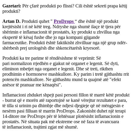
Gazetari:
Për çfarë produkti po flisni? Cili është sekreti prapa këtij
produkti?
Artan D.
Produkti quhet "
ProDrops
“ dhe është një produkt
krejtësisht i ri në këtë treg. Ndryshe nga shumë ilaçe të tjera për
shërimin e inflamacionit të prostatës, ky produkt u zhvillua nga
ekspertë të kësaj fushe dhe jo nga kompani gjigande
farmaceutike. Produkti është faktikisht zhvilluar nga një grup ndër-
shërbesh prej urologësh dhe shkencëtarësh kryesorë.
Produkti ka tre parime të rëndësishme të veprimit: Së
pari normalizon rrjedhën e gjakut në organet e legenit. Së dyti,
eliminon mbetjet nga organet e legenit. Dhe së treti, rikthen
prodhimin e hormoneve mashkullore. Ky parim i tretë gjithashtu rrit
potencën mashkullore. Ne gjithashtu mund ta quajmë atë "efekt
anësor të pranuar me kënaqësi".
Inflamacioni zhduket shpejt pasi personi fillon të marrë këtë produkt
- burrat që e morën atë raportojnë se kanë vërejtur rezultatet e para,
të tilla si urinim pa dhimbje dhe ndjesi djegieje që në mëngjesin e
nesërm pasi filluan të marrin ProDrops. Zakonisht duhet një terapi
14-ditore me ProDrops për të lehtësuar plotësisht inflamacionin e
prostatës. Në situata pak më ekstreme ose në faza të avancuara
të inflamacionit, trajtimi zgjat më shumë.