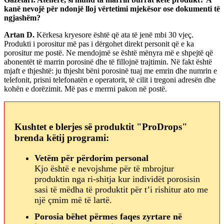
kanë nevojë për ndonjë lloj vërtetimi mjekësor ose dokumenti të
ngjashëm?
Artan D.
Kërkesa kryesore është që ata të jenë mbi 30 vjeç.
Produkti i porositur më pas i dërgohet direkt personit që e ka
porositur me postë. Ne mendojmë se është mënyra më e shpejtë që
abonentët të marrin porosinë dhe të fillojnë trajtimin. Në fakt është
mjaft e thjeshtë: ju thjesht bëni porosinë tuaj me emrin dhe numrin e
telefonit, prisni telefonatën e operatorit, të cilit i tregoni adresën dhe
kohën e dorëzimit. Më pas e merrni pakon në postë.
Kushtet e blerjes së produktit "ProDrops"
brenda këtij programi:
Vetëm për përdorim personal
Kjo është e nevojshme për të mbrojtur
produktin nga ri-shitja kur individët porosisin
sasi të mëdha të produktit për t’i rishitur ato me
një çmim më të lartë.
Porosia bëhet përmes faqes zyrtare në