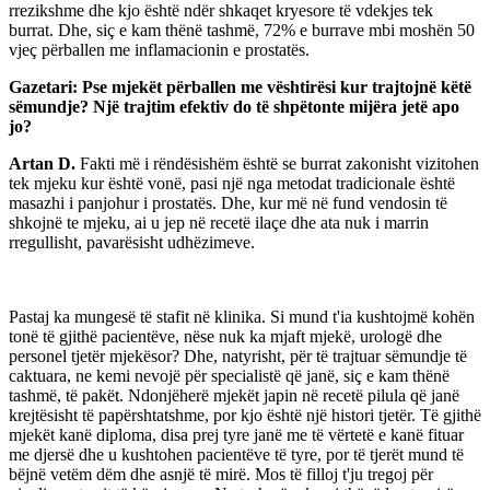
rrezikshme dhe kjo është ndër shkaqet kryesore të vdekjes tek
burrat. Dhe, siç e kam thënë tashmë, 72% e burrave mbi moshën 50
vjeç përballen me inflamacionin e prostatës.
Gazetari: Pse mjekët përballen me vështirësi kur trajtojnë këtë
sëmundje? Një trajtim efektiv do të shpëtonte mijëra jetë apo
jo?
Artan D.
Fakti më i rëndësishëm është se burrat zakonisht vizitohen
tek mjeku kur është vonë, pasi një nga metodat tradicionale është
masazhi i panjohur i prostatës. Dhe, kur më në fund vendosin të
shkojnë te mjeku, ai u jep në recetë ilaçe dhe ata nuk i marrin
rregullisht, pavarësisht udhëzimeve.
Pastaj ka mungesë të stafit në klinika. Si mund t'ia kushtojmë kohën
tonë të gjithë pacientëve, nëse nuk ka mjaft mjekë, urologë dhe
personel tjetër mjekësor? Dhe, natyrisht, për të trajtuar sëmundje të
caktuara, ne kemi nevojë për specialistë që janë, siç e kam thënë
tashmë, të pakët. Ndonjëherë mjekët japin në recetë pilula që janë
krejtësisht të papërshtatshme, por kjo është një histori tjetër. Të gjithë
mjekët kanë diploma, disa prej tyre janë me të vërtetë e kanë fituar
me djersë dhe u kushtohen pacientëve të tyre, por të tjerët mund të
bëjnë vetëm dëm dhe asnjë të mirë. Mos të filloj t'ju tregoj për