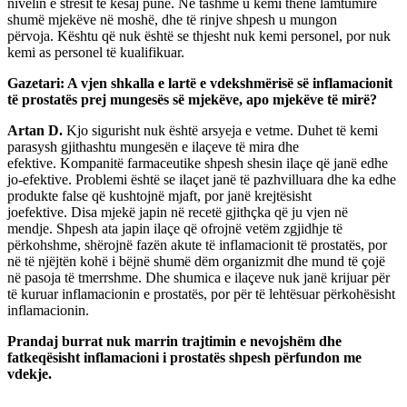
nivelin e stresit të kësaj pune. Ne tashmë u kemi thënë lamtumirë
shumë mjekëve në moshë, dhe të rinjve shpesh u mungon
përvoja. Kështu që nuk është se thjesht nuk kemi personel, por nuk
kemi as personel të kualifikuar.
Gazetari: A vjen shkalla e lartë e vdekshmërisë së inflamacionit
të prostatës prej mungesës së mjekëve, apo mjekëve të mirë?
Artan D.
Kjo sigurisht nuk është arsyeja e vetme. Duhet të kemi
parasysh gjithashtu mungesën e ilaçeve të mira dhe
efektive. Kompanitë farmaceutike shpesh shesin ilaçe që janë edhe
jo-efektive. Problemi është se ilaçet janë të pazhvilluara dhe ka edhe
produkte false që kushtojnë mjaft, por janë krejtësisht
joefektive. Disa mjekë japin në recetë gjithçka që ju vjen në
mendje. Shpesh ata japin ilaçe që ofrojnë vetëm zgjidhje të
përkohshme, shërojnë fazën akute të inflamacionit të prostatës, por
në të njëjtën kohë i bëjnë shumë dëm organizmit dhe mund të çojë
në pasoja të tmerrshme. Dhe shumica e ilaçeve nuk janë krijuar për
të kuruar inflamacionin e prostatës, por për të lehtësuar përkohësisht
inflamacionin.
Prandaj burrat nuk marrin trajtimin e nevojshëm dhe
fatkeqësisht inflamacioni i prostatës shpesh përfundon me
vdekje.