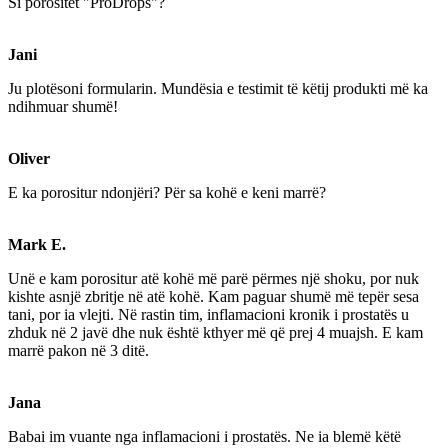
Si porositet "ProDrops"?
Jani
Ju plotësoni formularin. Mundësia e testimit të këtij produkti më ka
ndihmuar shumë!
Oliver
E ka porositur ndonjëri? Për sa kohë e keni marrë?
Mark E.
Unë e kam porositur atë kohë më parë përmes një shoku, por nuk
kishte asnjë zbritje në atë kohë. Kam paguar shumë më tepër sesa
tani, por ia vlejti. Në rastin tim, inflamacioni kronik i prostatës u
zhduk në 2 javë dhe nuk është kthyer më që prej 4 muajsh. E kam
marrë pakon në 3 ditë.
Jana
Babai im vuante nga inflamacioni i prostatës. Ne ia blemë këtë