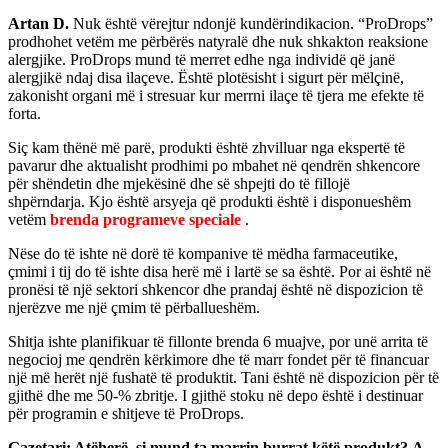
Artan D.
Nuk është vërejtur ndonjë kundërindikacion. “ProDrops”
prodhohet vetëm me përbërës natyralë dhe nuk shkakton reaksione
alergjike. ProDrops mund të merret edhe nga individë që janë
alergjikë ndaj disa ilaçeve. Është plotësisht i sigurt për mëlçinë,
zakonisht organi më i stresuar kur merrni ilaçe të tjera me efekte të
forta.
Siç kam thënë më parë, produkti është zhvilluar nga ekspertë të
pavarur dhe aktualisht prodhimi po mbahet në qendrën shkencore
për shëndetin dhe mjekësinë dhe së shpejti do të fillojë
shpërndarja. Kjo është arsyeja që produkti është i disponueshëm
vetëm
brenda programeve speciale
.
Nëse do të ishte në dorë të kompanive të mëdha farmaceutike,
çmimi i tij do të ishte disa herë më i lartë se sa është. Por ai është në
pronësi të një sektori shkencor dhe prandaj është në dispozicion të
njerëzve me një çmim të përballueshëm.
Shitja ishte planifikuar të fillonte brenda 6 muajve, por unë arrita të
negocioj me qendrën kërkimore dhe të marr fondet për të financuar
një më herët një fushatë të produktit. Tani është në dispozicion për të
gjithë dhe me 50-% zbritje. I gjithë stoku në depo është i destinuar
për programin e shitjeve të ProDrops.
Gazetari: Atëherë, si mund ta marrin burrat këtë produkt? A