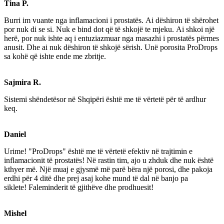
Tina P.
Burri im vuante nga inflamacioni i prostatës. Ai dëshiron të shërohet
por nuk di se si. Nuk e bind dot që të shkojë te mjeku. Ai shkoi një
herë, por nuk ishte aq i entuziazmuar nga masazhi i prostatës përmes
anusit. Dhe ai nuk dëshiron të shkojë sërish. Unë porosita ProDrops
sa kohë që ishte ende me zbritje.
Sajmira R.
Sistemi shëndetësor në Shqipëri është me të vërtetë për të ardhur
keq.
Daniel
Urime! "ProDrops" është me të vërtetë efektiv në trajtimin e
inflamacionit të prostatës! Në rastin tim, ajo u zhduk dhe nuk është
kthyer më. Një muaj e gjysmë më parë bëra një porosi, dhe pakoja
erdhi për 4 ditë dhe prej asaj kohe mund të dal në banjo pa
siklete! Faleminderit të gjithëve dhe prodhuesit!
Mishel