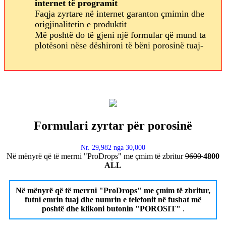
internet të programit
Faqja zyrtare në internet garanton çmimin dhe
origjinalitetin e produktit
Më poshtë do të gjeni një formular që mund ta
plotësoni nëse dëshironi të bëni porosinë tuaj-
Formulari zyrtar për porosinë
Nr. 29,982 nga 30,000
Në mënyrë që të merrni "ProDrops" me çmim të zbritur
9600
4800
ALL
Në mënyrë që të merrni "ProDrops" me çmim të zbritur,
futni emrin tuaj dhe numrin e telefonit në fushat më
poshtë dhe klikoni butonin "POROSIT"
.