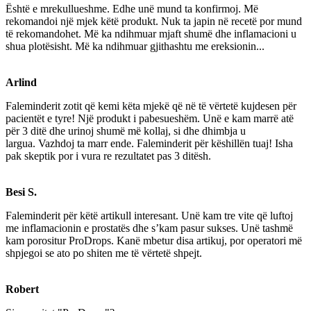
Është e mrekullueshme. Edhe unë mund ta konfirmoj. Më
rekomandoi një mjek këtë produkt. Nuk ta japin në recetë por mund
të rekomandohet. Më ka ndihmuar mjaft shumë dhe inflamacioni u
shua plotësisht. Më ka ndihmuar gjithashtu me ereksionin...
Arlind
Faleminderit zotit që kemi këta mjekë që në të vërtetë kujdesen për
pacientët e tyre! Një produkt i pabesueshëm. Unë e kam marrë atë
për 3 ditë dhe urinoj shumë më kollaj, si dhe dhimbja u
largua. Vazhdoj ta marr ende. Faleminderit për këshillën tuaj! Isha
pak skeptik por i vura re rezultatet pas 3 ditësh.
Besi S.
Faleminderit për këtë artikull interesant. Unë kam tre vite që luftoj
me inflamacionin e prostatës dhe s’kam pasur sukses. Unë tashmë
kam porositur ProDrops. Kanë mbetur disa artikuj, por operatori më
shpjegoi se ato po shiten me të vërtetë shpejt.
Robert