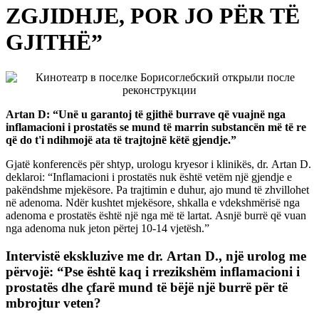
ZGJIDHJE, POR JO PËR TË
GJITHË”
Artan D: “Unë u garantoj të gjithë burrave që vuajnë nga
inflamacioni i prostatës se mund të marrin substancën më të re
që do t'i ndihmojë ata të trajtojnë këtë gjendje.”
Gjatë konferencës për shtyp, urologu kryesor i klinikës, dr. Artan D.
deklaroi: “Inflamacioni i prostatës nuk është vetëm një gjendje e
pakëndshme mjekësore. Pa trajtimin e duhur, ajo mund të zhvillohet
në adenoma. Ndër kushtet mjekësore, shkalla e vdekshmërisë nga
adenoma e prostatës është një nga më të lartat. Asnjë burrë që vuan
nga adenoma nuk jeton përtej 10-14 vjetësh.”
Intervistë ekskluzive me dr. Artan D., një urolog me
përvojë: “Pse është kaq i rrezikshëm inflamacioni i
prostatës dhe çfarë mund të bëjë një burrë për të
mbrojtur veten?