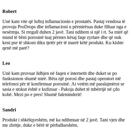
Robert
Unë kam vite që luftoj inflamacionin e prostatës. Pastaj vendosa të
provoja ProDrops dhe inflamacioni u përmirësua duke filluar nga e
nesërmja. Si rregull duhen 2 javë. Tani ndihem si një i ri. Sa mirë që
mund të bëni porosinë tuaj përmes kësaj faqe zyrtare dhe që nuk
keni pse të shkoni diku tjetër për të marrë këtë produkt. Ku kishte
qenë më parë?
Leo
Unë kam provuar lidhjen në faqen e internetit dhe duket se po
funksionon shumë mirë. Bëra një porosi dhe pastaj operatori më
telefonoi për të konfirmuar porosinë. Ai vetëm më paralajmëroi se
sasia e stokut është e kufizuar - Pakoja duhet të mbërrijë në çdo
kohë. Mezi po e pres! Shumë faleminderit!
Sandri
Produkt i shkëlqyeshëm, më ka ndihmuar në 2 javë. Tani vjen dhe
me zbritje, duke e bërë të përballueshëm.