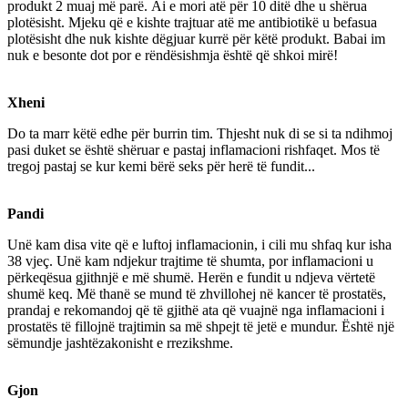
produkt 2 muaj më parë. Ai e mori atë për 10 ditë dhe u shërua
plotësisht. Mjeku që e kishte trajtuar atë me antibiotikë u befasua
plotësisht dhe nuk kishte dëgjuar kurrë për këtë produkt. Babai im
nuk e besonte dot por e rëndësishmja është që shkoi mirë!
Xheni
Do ta marr këtë edhe për burrin tim. Thjesht nuk di se si ta ndihmoj
pasi duket se është shëruar e pastaj inflamacioni rishfaqet. Mos të
tregoj pastaj se kur kemi bërë seks për herë të fundit...
Pandi
Unë kam disa vite që e luftoj inflamacionin, i cili mu shfaq kur isha
38 vjeç. Unë kam ndjekur trajtime të shumta, por inflamacioni u
përkeqësua gjithnjë e më shumë. Herën e fundit u ndjeva vërtetë
shumë keq. Më thanë se mund të zhvillohej në kancer të prostatës,
prandaj e rekomandoj që të gjithë ata që vuajnë nga inflamacioni i
prostatës të fillojnë trajtimin sa më shpejt të jetë e mundur. Është një
sëmundje jashtëzakonisht e rrezikshme.
Gjon