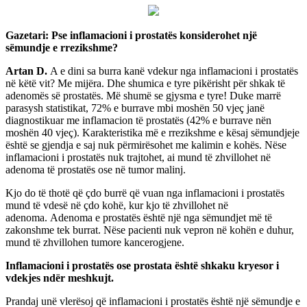
Gazetari: Pse inflamacioni i prostatës konsiderohet një
sëmundje e rrezikshme?
Artan D.
A e dini sa burra kanë vdekur nga inflamacioni i prostatës
në këtë vit? Me mijëra. Dhe shumica e tyre pikërisht për shkak të
adenomës së prostatës. Më shumë se gjysma e tyre! Duke marrë
parasysh statistikat, 72% e burrave mbi moshën 50 vjeç janë
diagnostikuar me inflamacion të prostatës (42% e burrave nën
moshën 40 vjeç). Karakteristika më e rrezikshme e kësaj sëmundjeje
është se gjendja e saj nuk përmirësohet me kalimin e kohës. Nëse
inflamacioni i prostatës nuk trajtohet, ai mund të zhvillohet në
adenoma të prostatës ose në tumor malinj.
Kjo do të thotë që çdo burrë që vuan nga inflamacioni i prostatës
mund të vdesë në çdo kohë, kur kjo të zhvillohet në
adenoma. Adenoma e prostatës është një nga sëmundjet më të
zakonshme tek burrat. Nëse pacienti nuk vepron në kohën e duhur,
mund të zhvillohen tumore kancerogjene.
Inflamacioni i prostatës ose prostata është shkaku kryesor i
vdekjes ndër meshkujt.
Prandaj unë vlerësoj që inflamacioni i prostatës është një sëmundje e