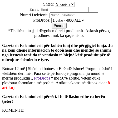
Shteti:
Emri:
Numri i telefonit:
ProDrops:
Porosit
*Të dhënat tuaja i dërgohen direkt prodhuesit. Askush përveç
prodhuesit nuk ka qasje në to.
Gazetari: Faleminderit për kohën tuaj dhe përgjigjet tuaja. Ju
na keni dhënë informacion të dobishëm dhe mendoj se shumë
nga lexuesit tanë do të vendosin të blejnë këtë produkt për të
mbrojtur shëndetin e tyre.
Botuar 12 orë | Shënim i botuesit:
E rëndësishme!
Programi është i
vlefshëm deri më
. Para se të përfundojë programi, ju mund të
merrni produktin „
ProDrops
“ me 50% zbritje, vetëm duke
plotësuar formularin më poshtë. Artikujt akoma në dispozicion:
8
artikuj
Gazetari: Faleminderit përsëri. Do të flasim edhe ca herën
tjetër!
KOMENTE: