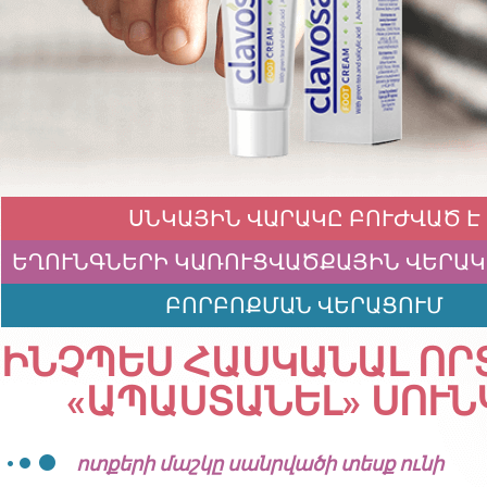
ՍՆԿԱՅԻՆ ՎԱՐԱԿԸ ԲՈՒԺՎԱԾ Է
ԵՂՈՒՆԳՆԵՐԻ ԿԱՌՈՒՑՎԱԾՔԱՅԻՆ ՎԵՐԱ
ԲՈՐԲՈՔՄԱՆ ՎԵՐԱՑՈՒՄ
ԻՆՉՊԵՍ ՀԱՍԿԱՆԱԼ ՈՐՏ
«ԱՊԱՍՏԱՆԵԼ» ՍՈՒՆ
ոտքերի մաշկը սանրվածի տեսք ունի