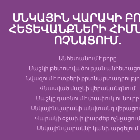
ՍՆԿԱՅԻՆ ՎԱՐԱԿԻ Բ
ՀԵՏԵՎԱՆՔՆԵՐԻ ՀԻՄ
ՈՉՆԱՑՈՒՄ.
Անհետանում է քորը
Մաշկի թեփոտվածության անհետացո
Նվազում է ոտքերի քրտնարտադրությո
Վնասված մաշկի վերականգնում
Մաշկը դառնում է փափուկ ու նուրբ
Սնկային վարակի անվտանգ վերացո
Վարակի օջախի լիարժեք ոչնչացու
Սնկային վարակնի կանխարգելում