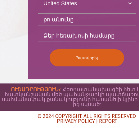
Պատվիրել
ՈՒՇԱԴՐՈՒԹՅՈՒՆ։:
Հեռուստանախագծի հետ
հատկանշական մեծ պահանջարկի պատճառով՝ C
սահմանափակ քանակությունը հասանելի կլինի
ից սկսած:
© 2024 COPYRIGHT. ALL RIGHTS RESERVED.
PRIVACY POLICY
|
REPORT