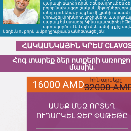
վարակի բարձր ռիսկ է ենթադրում: Ես ձ
բոլոր նախազգուշական միջոցները, որ
տեղի չունենա, բայց ես մի քանի անգամ
մոռացել փոխնորդ կոշիկներս և արդյուն
վարակ եմ ստացել: Կինս պատվիրել է Clav
օգտագործում եմ այն ​​մեկ ամսից քիչ ավե
կեղեւն ու քորն ամբողջությամբ անհետացել են:
ՀԱԿԱՍՆԿԱՅԻՆ ԿՐԵՄ CLAVO
Հոգ տարեք ձեր ոտքերի առողջո
մասին.
հին արժեքը
16000 AMD
32000 AM
ԱՍԵՔ ՄԵԶ ՈՐՏԵՂ
ՈՒՂԱՐԿԵԼ ՁԵՐ ՓԱԹԵԹԸ