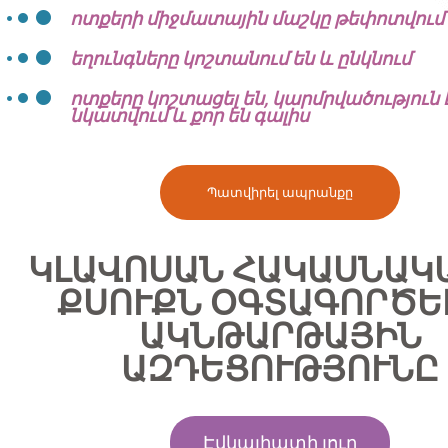
ոտքերի միջմատային մաշկը թեփոտվում 
եղունգները կոշտանում են և ընկնում
ոտքերը կոշտացել են, կարմրվածություն 
նկատվում և քոր են գալիս
Պատվիրել ապրանքը
ԿԼԱՎՈՍԱՆ ՀԱԿԱՍՆԱԿ
ՔՍՈՒՔՆ ՕԳՏԱԳՈՐԾԵ
ԱԿՆԹԱՐԹԱՅԻՆ
ԱԶԴԵՑՈՒԹՅՈՒՆԸ
Էվկալիպտի յուղ