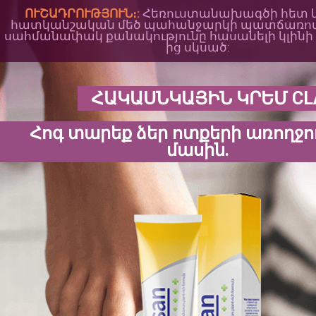
ՈՒՇԱԴՐՈՒԹՅՈՒՆ։:
Հեռուստանախագծի հետ
հատկանշական մեծ պահանջարկի պատճառով՝ C
սահմանափակ քանակությունը հասանելի կլինի
ից սկսած:
ՀԱԿԱՍՆԿԱՅԻՆ ԿՐԵՄ CL
Հոգ տարեք ձեր ոտքերի առողջո
մասին.