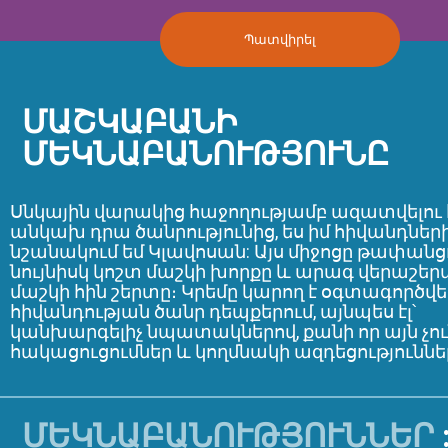
Պատվիրել
ՄԱՇԿԱԲԱՆԻ
ՄԵԿՆԱԲԱՆՈՒԹՅՈՒՆԸ
Սնկային վարակից հաջողությամբ ազատվելու
անկախ դրա ծանրությունից, ես իմ հիվանդներ
նշանակում եմ Կլավոսան: Այս միջոցը թափանցո
նույնիսկ կոշտ մաշկի խորքը և արագ վերաշե
մաշկի հին շերտը։ Կրեմը կարող է օգտագործվե
հիվանդության ծանր դեպքերում, այնպես էլ՝
կանխարգելիչ նպատակներով, քանի որ այն չո
հակացուցումներ և կողմնակի ազդեցություննե
ՄԵԿՆԱԲԱՆՈՒԹՅՈՒՆՆԵՐ