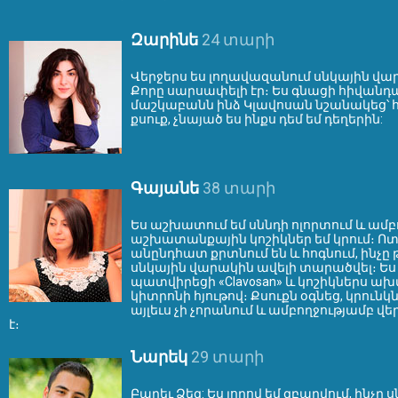
Զարինե
24 տարի
Վերջերս ես լողավազանում սնկային վար
Քորը սարսափելի էր։ Ես գնացի հիվանդա
մաշկաբանն ինձ Կլավոսան նշանակեց՝ 
քսուք, չնայած ես ինքս դեմ եմ դեղերին:
Գայանե
38 տարի
Ես աշխատում եմ սննդի ոլորտում և ամբ
աշխատանքային կոշիկներ եմ կրում։ Ո
անընդհատ քրտնում են և հոգնում, ինչը թ
սնկային վարակին ավելի տարածվել։ Ե
պատվիրեցի «Clavosan» և կոշիկներս 
կիտրոնի հյութով։ Քսուքն օգնեց, կրունկ
այլեւս չի չորանում և ամբողջությամբ վ
է։
Նարեկ
29 տարի
Բարեւ Ձեզ: Ես լողով եմ զբաղվում, ինչը 