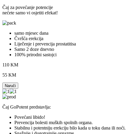
Čaj za povećanje potencije
nećete samo vi osjetiti efekat!
samo mjesec dana
Čvršća erekcija
Liječenje i prevencija prostatitisa
Samo 2 doze dnevno
100% prirodni sastojci
110 KM
55 KM
Naruči
Čaj GoPotent predstavlja:
Povećani libido!
Prevencija bolesti muških spolnih organa.
Stabilnu i potentniju erekciju bilo kada u toku dana ili noći.
Snažnije i dugotrajnije orgazme.