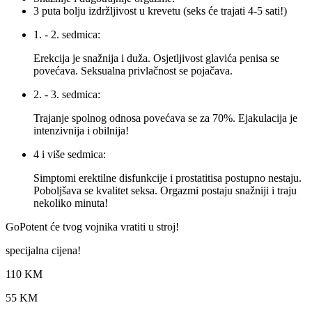
3 puta bolju izdržljivost u krevetu (seks će trajati 4-5 sati!)
1. - 2. sedmica:
Erekcija je snažnija i duža. Osjetljivost glavića penisa se
povećava. Seksualna privlačnost se pojačava.
2. - 3. sedmica:
Trajanje spolnog odnosa povećava se za 70%. Ejakulacija je
intenzivnija i obilnija!
4 i više sedmica:
Simptomi erektilne disfunkcije i prostatitisa postupno nestaju.
Poboljšava se kvalitet seksa. Orgazmi postaju snažniji i traju
nekoliko minuta!
GoPotent će tvog vojnika vratiti u stroj!
specijalna cijena!
110
KM
55
KM