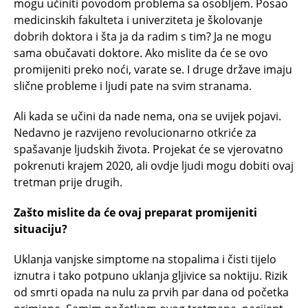
mogu učiniti povodom problema sa osobljem. Posao
medicinskih fakulteta i univerziteta je školovanje
dobrih doktora i šta ja da radim s tim? Ja ne mogu
sama obučavati doktore. Ako mislite da će se ovo
promijeniti preko noći, varate se. I druge države imaju
slične probleme i ljudi pate na svim stranama.
Ali kada se učini da nade nema, ona se uvijek pojavi.
Nedavno je razvijeno revolucionarno otkriće za
spašavanje ljudskih života. Projekat će se vjerovatno
pokrenuti krajem 2020, ali ovdje ljudi mogu dobiti ovaj
tretman prije drugih.
Zašto mislite da će ovaj preparat promijeniti
situaciju?
Uklanja vanjske simptome na stopalima i čisti tijelo
iznutra i tako potpuno uklanja gljivice sa noktiju. Rizik
od smrti opada na nulu za prvih par dana od početka