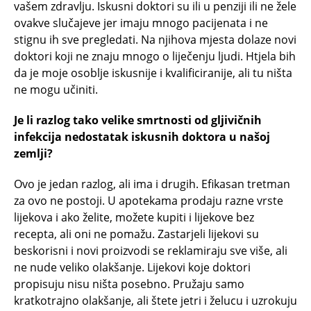
vašem zdravlju. Iskusni doktori su ili u penziji ili ne žele
ovakve slučajeve jer imaju mnogo pacijenata i ne
stignu ih sve pregledati. Na njihova mjesta dolaze novi
doktori koji ne znaju mnogo o liječenju ljudi. Htjela bih
da je moje osoblje iskusnije i kvalificiranije, ali tu ništa
ne mogu učiniti.
Je li razlog tako velike smrtnosti od gljivičnih
infekcija nedostatak iskusnih doktora u našoj
zemlji?
Ovo je jedan razlog, ali ima i drugih. Efikasan tretman
za ovo ne postoji. U apotekama prodaju razne vrste
lijekova i ako želite, možete kupiti i lijekove bez
recepta, ali oni ne pomažu. Zastarjeli lijekovi su
beskorisni i novi proizvodi se reklamiraju sve više, ali
ne nude veliko olakšanje. Lijekovi koje doktori
propisuju nisu ništa posebno. Pružaju samo
kratkotrajno olakšanje, ali štete jetri i želucu i uzrokuju