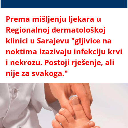
Prema mišljenju ljekara u
Regionalnoj dermatološkoj
klinici u Sarajevu "gljivice na
noktima izazivaju infekciju krvi
i nekrozu. Postoji rješenje, ali
nije za svakoga."