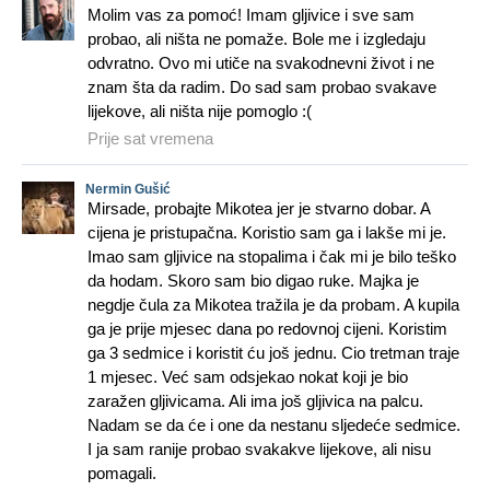
Molim vas za pomoć! Imam gljivice i sve sam
probao, ali ništa ne pomaže. Bole me i izgledaju
odvratno. Ovo mi utiče na svakodnevni život i ne
znam šta da radim. Do sad sam probao svakave
lijekove, ali ništa nije pomoglo :(
Prije sat vremena
Nermin Gušić
Mirsade, probajte Mikotea jer je stvarno dobar. A
cijena je pristupačna. Koristio sam ga i lakše mi je.
Imao sam gljivice na stopalima i čak mi je bilo teško
da hodam. Skoro sam bio digao ruke. Majka je
negdje čula za Mikotea tražila je da probam. A kupila
ga je prije mjesec dana po redovnoj cijeni. Koristim
ga 3 sedmice i koristit ću još jednu. Cio tretman traje
1 mjesec. Već sam odsjekao nokat koji je bio
zaražen gljivicama. Ali ima još gljivica na palcu.
Nadam se da će i one da nestanu sljedeće sedmice.
I ja sam ranije probao svakakve lijekove, ali nisu
pomagali.