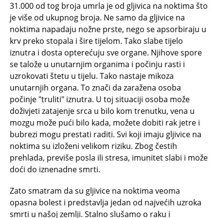
31.000 od tog broja umrla je od gljivica na noktima što
je više od ukupnog broja. Ne samo da gljivice na
noktima napadaju nožne prste, nego se apsorbiraju u
krv preko stopala i šire tijelom. Tako slabe tijelo
iznutra i dosta opterećuju sve organe. Njihove spore
se talože u unutarnjim organima i počinju rasti i
uzrokovati štetu u tijelu. Tako nastaje mikoza
unutarnjih organa. To znači da zaražena osoba
počinje "truliti" iznutra. U toj situaciji osoba može
doživjeti zatajenje srca u bilo kom trenutku, vena u
mozgu može pući bilo kada, možete dobiti rak jetre i
bubrezi mogu prestati raditi. Svi koji imaju gljivice na
noktima su izloženi velikom riziku. Zbog čestih
prehlada, previše posla ili stresa, imunitet slabi i može
doći do iznenadne smrti.
Zato smatram da su gljivice na noktima veoma
opasna bolest i predstavlja jedan od najvećih uzroka
smrti u našoj zemlji. Stalno slušamo o raku i