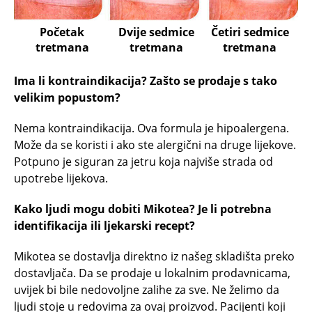
Početak
Dvije sedmice
Četiri sedmice
tretmana
tretmana
tretmana
Ima li kontraindikacija? Zašto se prodaje s tako
velikim popustom?
Nema kontraindikacija. Ova formula je hipoalergena.
Može da se koristi i ako ste alergični na druge lijekove.
Potpuno je siguran za jetru koja najviše strada od
upotrebe lijekova.
Kako ljudi mogu dobiti Mikotea? Je li potrebna
identifikacija ili ljekarski recept?
Mikotea se dostavlja direktno iz našeg skladišta preko
dostavljača. Da se prodaje u lokalnim prodavnicama,
uvijek bi bile nedovoljne zalihe za sve. Ne želimo da
ljudi stoje u redovima za ovaj proizvod. Pacijenti koji