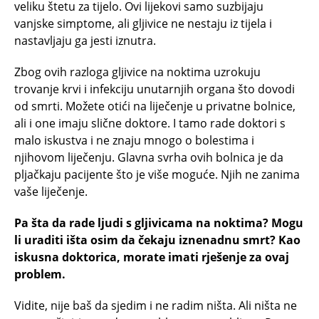
veliku štetu za tijelo. Ovi lijekovi samo suzbijaju
vanjske simptome, ali gljivice ne nestaju iz tijela i
nastavljaju ga jesti iznutra.
Zbog ovih razloga gljivice na noktima uzrokuju
trovanje krvi i infekciju unutarnjih organa što dovodi
od smrti. Možete otići na liječenje u privatne bolnice,
ali i one imaju slične doktore. I tamo rade doktori s
malo iskustva i ne znaju mnogo o bolestima i
njihovom liječenju. Glavna svrha ovih bolnica je da
pljačkaju pacijente što je više moguće. Njih ne zanima
vaše liječenje.
Pa šta da rade ljudi s gljivicama na noktima? Mogu
li uraditi išta osim da čekaju iznenadnu smrt? Kao
iskusna doktorica, morate imati rješenje za ovaj
problem.
Vidite, nije baš da sjedim i ne radim ništa. Ali ništa ne