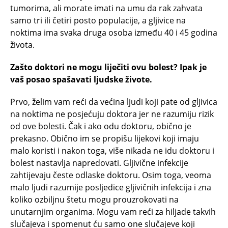
tumorima, ali morate imati na umu da rak zahvata
samo tri ili četiri posto populacije, a gljivice na
noktima ima svaka druga osoba između 40 i 45 godina
života.
Zašto doktori ne mogu liječiti ovu bolest? Ipak je
vaš posao spašavati ljudske živote.
Prvo, želim vam reći da većina ljudi koji pate od gljivica
na noktima ne posjećuju doktora jer ne razumiju rizik
od ove bolesti. Čak i ako odu doktoru, obično je
prekasno. Obično im se propišu lijekovi koji imaju
malo koristi i nakon toga, više nikada ne idu doktoru i
bolest nastavlja napredovati. Gljivične infekcije
zahtijevaju česte odlaske doktoru. Osim toga, veoma
malo ljudi razumije posljedice gljivičnih infekcija i zna
koliko ozbiljnu štetu mogu prouzrokovati na
unutarnjim organima. Mogu vam reći za hiljade takvih
slučajeva i spomenut ću samo one slučajeve koji