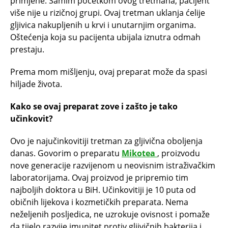
primjene. Samim početkom ovog tretmana, pacijent
više nije u rizičnoj grupi. Ovaj tretman uklanja ćelije
gljivica nakupljenih u krvi i unutarnjim organima.
Oštećenja koja su pacijenta ubijala iznutra odmah
prestaju.
Prema mom mišljenju, ovaj preparat može da spasi
hiljade života.
Kako se ovaj preparat zove i zašto je tako
učinkovit?
Ovo je najučinkovitiji tretman za gljivična oboljenja
danas. Govorim o preparatu
Mikotea
, proizvodu
nove generacije razvijenom u neovisnim istraživačkim
laboratorijama. Ovaj proizvod je pripremio tim
najboljih doktora u BiH. Učinkovitiji je 10 puta od
običnih lijekova i kozmetičkih preparata. Nema
neželjenih posljedica, ne uzrokuje ovisnost i pomaže
da tijelo razvije imunitet protiv gljivičnih bakterija i