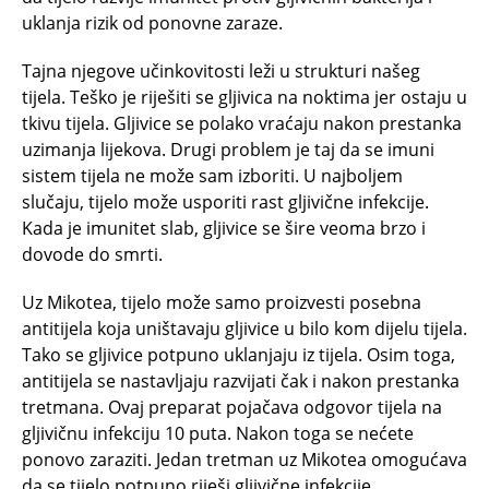
uklanja rizik od ponovne zaraze.
Tajna njegove učinkovitosti leži u strukturi našeg
tijela. Teško je riješiti se gljivica na noktima jer ostaju u
tkivu tijela. Gljivice se polako vraćaju nakon prestanka
uzimanja lijekova. Drugi problem je taj da se imuni
sistem tijela ne može sam izboriti. U najboljem
slučaju, tijelo može usporiti rast gljivične infekcije.
Kada je imunitet slab, gljivice se šire veoma brzo i
dovode do smrti.
Uz Mikotea, tijelo može samo proizvesti posebna
antitijela koja uništavaju gljivice u bilo kom dijelu tijela.
Tako se gljivice potpuno uklanjaju iz tijela. Osim toga,
antitijela se nastavljaju razvijati čak i nakon prestanka
tretmana. Ovaj preparat pojačava odgovor tijela na
gljivičnu infekciju 10 puta. Nakon toga se nećete
ponovo zaraziti. Jedan tretman uz Mikotea omogućava
da se tijelo potpuno riješi gljivične infekcije.