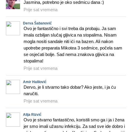
Jasmina, potrebno je oko sedmicu dana :)
Prije sat vremena
Derva Šabanović
Ovo je fantastično i svi treba da probaju. Ja sam
imala ozbiljan slučaj gljivica na stopalima. Nisam
mogla nositi sandale niti ići na bazen. Ali nakon
upotrebe preparata Mikotea 3 sedmice, počela sam
se osjećati bolje. Sad nema znakova gljivica na
stopalima!
Prije sat vremena
Amir Halilović
Dervo, je li stvarno tako dobar? Ako jeste, i ja ću
naručiti.
Prije sat vremena
Alija Rizvić
Ovo je stvarno fantastično, koristili smo ga i ja i žena
jer smo imali užasnu infekciju. Za sad sve ide dobro i