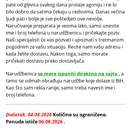
pate od gljivica svakog dana prolaze agoniju i ne bi
bilo dobro da satima čekaju u redovima. Danas većina
ljudi pati i bolje je sve poštedjeti ove nevolje.
Naručivanje preparata je veoma lako, samo unesite
ime i broj telefona u narudžbenicu i pričekajte poziv.
Naši specijalisti će vas pozvati i upoznati s tretmanom
pogodnim za vašu situaciju. Recite nam vašu adresu i
kada želite dostavu. Nakon toga, samo morate
pričekati dostavu preko dostavljača.
Narudžbenica
se mora ispuniti direktno na sajtu
, a
tamo se odmah obrađuju narudžbe koje dolaze iz BiH.
Kao što sam rekla ranije, samo treba navesti ime i
broj telefona.
Dodatak.
04.08.2026
Količine su ograničene.
Ponuda ističe
06.08.2026
.