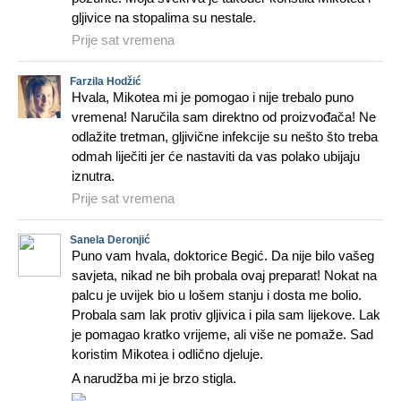
gljivice na stopalima su nestale.
Prije sat vremena
Farzila Hodžić
Hvala, Mikotea mi je pomogao i nije trebalo puno
vremena! Naručila sam direktno od proizvođača! Ne
odlažite tretman, gljivične infekcije su nešto što treba
odmah liječiti jer će nastaviti da vas polako ubijaju
iznutra.
Prije sat vremena
Sanela Deronjić
Puno vam hvala, doktorice Begić. Da nije bilo vašeg
savjeta, nikad ne bih probala ovaj preparat! Nokat na
palcu je uvijek bio u lošem stanju i dosta me bolio.
Probala sam lak protiv gljivica i pila sam lijekove. Lak
je pomagao kratko vrijeme, ali više ne pomaže. Sad
koristim Mikotea i odlično djeluje.
A narudžba mi je brzo stigla.