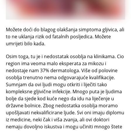
Možete doći do blagog olakšanja simptoma gljivica, ali
to ne uklanja rizik od fatalnih posljedica. Možete
umrijeti bilo kada.
Osim toga, tu je i nedostatak osoblja na klinikama. Cio
region ima veoma malo eksperata za mikozu i
nedostaje nam 37% dermatologa. Više od polovine
osoblja trenutno nema odgovarajuće kvalifikacije.
Sumnjam da ovi ljudi mogu otkriti i liječiti tako
kompleksne gljivične infekcije. Mnogo puta je ljudima
bolje da sjede kod kuće nego da idu na liječenje u
državne bolnice. Zbog nedostatka osoblja moramo
upošljavati nekvalificirane ljude. Svi oni imaju diplomu
iz medicine, neki čak i viša zvanja, ali ovi doktori
nemaju dovoljno iskustva i mogu učiniti mnogo štete