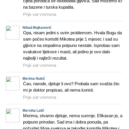
cijela porodica se oslobodila gljivica. Sad možemo ići
na bazene i turska kupatila.
Prije sat vremena
Nihad Mujkanović
Opa, nisam jedini s ovim problemom. Hvala Bogu da
sam počeo koristiti Mikotea prije 1 mjesec i sad su
gljivice na stopalima potpuno nestale. Isprobao sam
svakakve lijekove i masti, ali jedino je ovo dalo
najbolji i najbrži rezultat.
Prije sat vremena
Merima Nukić
Ćao, narode, djeluje li ovo? Probala sam svašta što
mi je doktor propisao, ali nema koristi.
Prije sat vremena
Mersiha Lalić
Merima, stvarno djeluje, nema sumnje. Efikasan je, a
potpuno prirodan. Sad ima i dobra ponuda, pa
požurite! Moja svekrva je također koristila Mikotea i