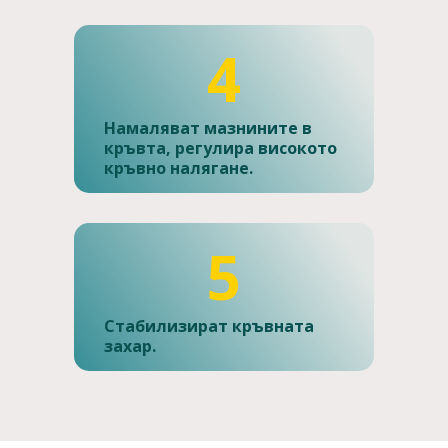
4
Намаляват мазнините в
кръвта, регулира високото
кръвно налягане.
5
Стабилизират кръвната
захар.