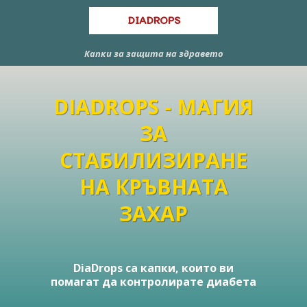
DIADROPS
Капки за защита на здравето
DIADROPS - МАГИЯ
ЗА
СТАБИЛИЗИРАНЕ
НА КРЪВНАТА
ЗАХАР
DiaDrops са капки, които ви
помагат да контролирате диабета