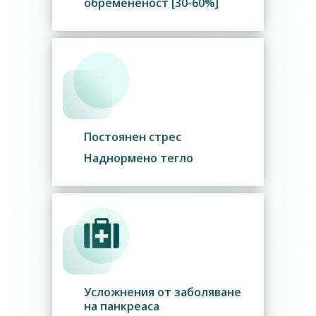
обремененост [30-60%]
Постоянен стрес
Наднормено тегло
Усложнения от заболяване
на панкреаса