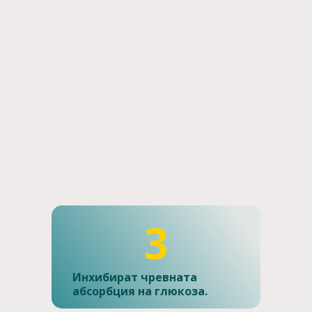
3
Инхибират чревната
абсорбция на глюкоза.