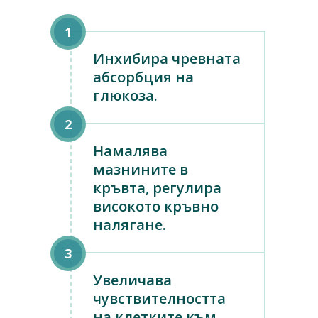
Инхибира чревната
абсорбция на
глюкоза.
Намалява
мазнините в
кръвта, регулира
високото кръвно
налягане.
Увеличава
чувствителността
на клетките към