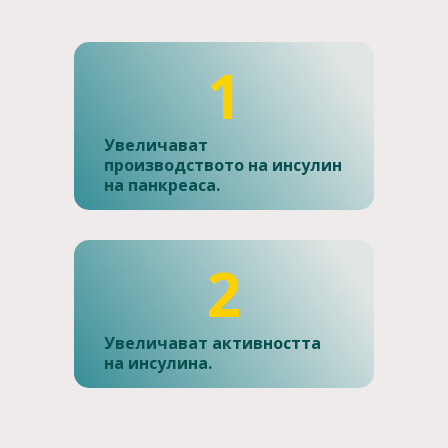
1
Увеличават
производството на инсулин
на панкреаса.
2
Увеличават активността
на инсулина.