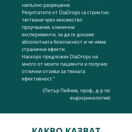
напълно разрешени.
Резултатите от DiaDrops са стриктно
тествани чрез множество
проучвания, клинични
експерименти, за да се докаже
абсолютната безопасност и че няма
странични ефекти.
Наскоро предложих DiaDrops на
много от моите пациенти и получих
отлични отзиви за тяхната
ефективност."
(Петър Пейчев, проф., д-р по
ендокринология)
КАКВО КАЗВАТ