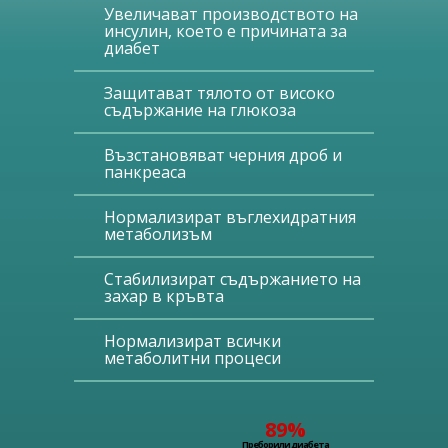
Увеличават производството на
инсулин, което е причината за
диабет
Защитават тялото от високо
съдържание на глюкоза
Възстановяват черния дроб и
панкреаса
Нормализират въглехидратния
метаболизъм
Стабилизират съдържанието на
захар в кръвта
Нормализират всички
метаболитни процеси
89%
Преборили диабета