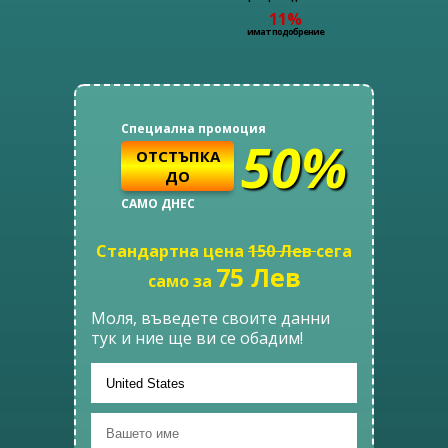
11%
имат подобрение
Специална промоция
50%
ОТСТЪПКА
ДО
САМО ДНЕС
Стандартна цена
150
Лев
сега
75
Лев
само за
Моля, въведете своите данни
тук и ние ще ви се обадим!