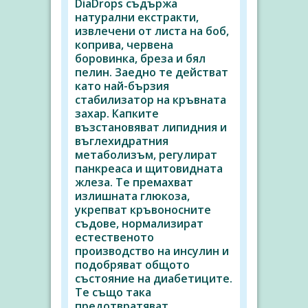
DiaDrops съдържа
натурални екстракти,
извлечени от листа на боб,
коприва, червена
боровинка, бреза и бял
пелин. Заедно те действат
като най-бързия
стабилизатор на кръвната
захар. Капките
възстановяват липидния и
въглехидратния
метаболизъм, регулират
панкреаса и щитовидната
жлеза. Те премахват
излишната глюкоза,
укрепват кръвоносните
съдове, нормализират
естественото
производство на инсулин и
подобряват общото
състояние на диабетиците.
Те също така
предотвратяват