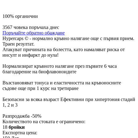
100% органични
3567 човека поръчаха днес
Поръчайте обратно обаждане
Hypercaps © - нормално кръвно налягане още с първия прием.
Траен резултат.
Атакуват причината на болестта, като намаляват риска от
инсулт и инфаркт до нула!
Нормализират кръвното налягане през първите 6 часа
благодарение на биофлавоноидите
Възстановяват тонуса и еластичността на кръвоносните
съдове още при 1 курс на третиране
Безопасни за всяка възраст Ефективни при хипертония стадий
1, 2 и 3
Разпродажба
-50%
Количеството на стоката е ограничено:
18
бройки
Експортна цена: