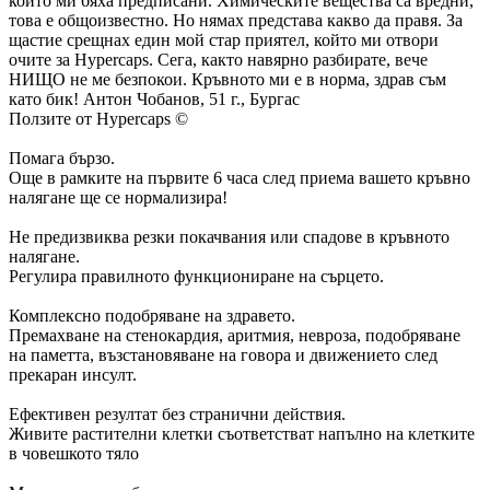
които ми бяха предписани. Химическите вещества са вредни,
това е общоизвестно. Но нямах представа какво да правя. За
щастие срещнах един мой стар приятел, който ми отвори
очите за Hypercaps. Сега, както навярно разбирате, вече
НИЩО не ме безпокои. Кръвното ми е в норма, здрав съм
като бик!
Антон Чобанов, 51 г., Бургас
Ползите от Hypercaps ©
Помага бързо.
Още в рамките на първите 6 часа след приема вашето кръвно
налягане ще се нормализира!
Не предизвиква резки покачвания или спадове в кръвното
налягане.
Регулира правилното функциониране на сърцето.
Комплексно подобряване на здравето.
Премахване на стенокардия, аритмия, невроза, подобряване
на паметта, възстановяване на говора и движението след
прекаран инсулт.
Ефективен резултат без странични действия.
Живите растителни клетки съответстват напълно на клетките
в човешкото тяло