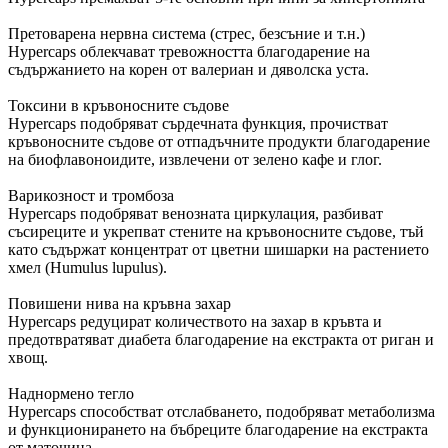
Претоварена нервна система (стрес, безсъние и т.н.)
Hypercaps облекчават тревожността благодарение на
съдържанието на корен от валериан и дяволска уста.
Токсини в кръвоносните съдове
Hypercaps подобряват сърдечната функция, прочистват
кръвоносните съдове от отпадъчните продукти благодарение
на биофлавоноидите, извлечени от зелено кафе и глог.
Варикозност и тромбоза
Hypercaps подобряват венозната циркулация, разбиват
съсиреците и укрепват стените на кръвоносните съдове, тъй
като съдържат концентрат от цветни шишарки на растението
хмел (Humulus lupulus).
Повишени нива на кръвна захар
Hypercaps редуцират количеството на захар в кръвта и
предотвратяват диабета благодарение на екстракта от риган и
хвощ.
Наднормено тегло
Hypercaps способстват отслабването, подобряват метаболизма
и функционирането на бъбреците благодарение на екстракта
от маточина.