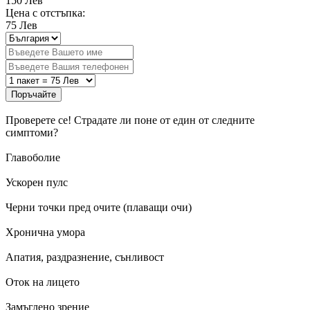
150
Лев
Цена с отстъпка:
75
Лев
Поръчайте
Проверете се!
Страдате ли поне от един от следните
симптоми?
Главоболие
Ускорен пулс
Черни точки пред очите (плаващи очи)
Хронична умора
Апатия, раздразнение, сънливост
Оток на лицето
Замъглено зрение