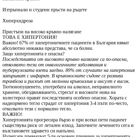
Изтръпнали и студени пръсти на ръцете
Хиперхидроза
Пристъпи на високо кръвно налягане
ТОВА Е ХИПЕРТОНИЯ!
Важно!
67% от хипертоничните пациенти в България нямат
абсолютно никаква представа, че са болни.
Защо хипертонията е опасна?
Последствията от високото кръвно налягане са по-опасни,
отколкото тези от онкологичните заболявания и
туберкулозата взети заедно. 89% от случаите на хипертония
завършват с инфаркт. В кръвоносните съдове се развива
тромбоза и рискът от мозъчни кръвоизлив и инсулт е висок.
Тютюнопушенето, употребата на алкохол, неправилното
хранене, обездвижването, стресът и високите нива на
холестерол правят последствията особено опасни. Хората с
наднормено тегло страдат от хипертония 3-4 пъти по-често,
отколкото тези с нормално тегло.
ВАЖНО!
Хипертонията прогресира бързо и при всеки пети пациент
съществува риск от летален изход. Започнете лечението сега и
възстановете здравето си напълно.
Hypercaps премахват 5-те основни причини за хипертонията