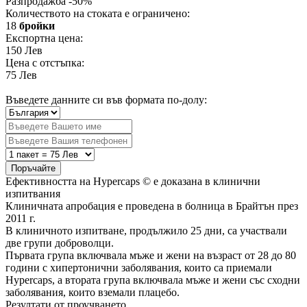
Разпродажба
-50%
Количеството на стоката е ограничено:
18
бройки
Експортна цена:
150
Лев
Цена с отстъпка:
75
Лев
Въведете данните си във формата по-долу:
Поръчайте
Ефективността на Hypercaps © е доказана в клинични
изпитвания
Клиничната апробация е проведена в болница в Брайтън през
2011 г.
В клиничното изпитване, продължило 25 дни, са участвали
две групи доброволци.
Първата група включвала мъже и жени на възраст от 28 до 80
години с хипертонични заболявания, които са приемали
Hypercaps, а втората група включвала мъже и жени със сходни
заболявания, които вземали плацебо.
Резултати от проучването