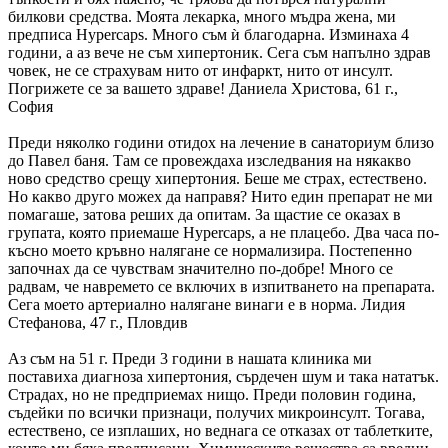
билкови средства. Моята лекарка, много мъдра жена, ми
предписа Hypercaps. Много съм ѝ благодарна. Изминаха 4
години, а аз вече не съм хипертоник. Сега съм напълно здрав
човек, не се страхувам нито от инфаркт, нито от инсулт.
Погрижете се за вашето здраве!
Даниела Христова, 61 г.,
София
Преди няколко години отидох на лечение в санаториум близо
до Павел баня. Там се провеждаха изследвания на някакво
ново средство срещу хипертония. Беше ме страх, естествено.
Но какво друго можех да направя? Нито един препарат не ми
помагаше, затова реших да опитам. За щастие се оказах в
групата, която приемаше Hypercaps, а не плацебо. Два часа по-
късно моето кръвно налягане се нормализира. Постепенно
започнах да се чувствам значително по-добре! Много се
радвам, че навремето се включих в изпитването на препарата.
Сега моето артериално налягане винаги е в норма.
Лидия
Стефанова, 47 г., Пловдив
Аз съм на 51 г. Преди 3 години в нашата клиника ми
поставиха диагноза хипертония, сърдечен шум и така нататък.
Страдах, но не предприемах нищо. Преди половин година,
съдейки по всички признаци, получих микроинсулт. Тогава,
естествено, се изплаших, но веднага се отказах от таблетките,