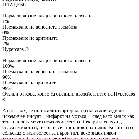
ПЛАЦЕБО
Нормализиране на артериалното налягане
1%
Премахване на венозната тромбоза
0%
Премахване на аритмията
2%
Hypercaps ©
Нормализиране на артериалното налягане
100%
Премахване на венозната тромбоза
90%
Премахване на аритмията
99%
Отзиви от хора, които са оценили въздействието на Hypercaps
©
Аз осъзнах, че пониженото артериално налягане води до
исхемичен инсулт – инфаркт на мозъка, – след като видях как
това сполетя моята по-голяма сестра. Лекарите успяха да
спасят живота ѝ, но тя не се възстанови напълно. Когато аз се
сблъсках с тази болест за първи път, вече знаех някои
тънкости и бях наясно, че трябва да потърся натурални