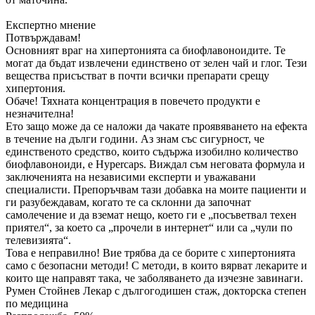
Експертно мнение
Потвърждавам!
Основният враг на хипертонията са биофлавоноидите. Те
могат да бъдат извлечени единствено от зелен чай и глог. Тези
вещества присъстват в почти всички препарати срещу
хипертония.
Обаче! Тяхната концентрация в повечето продукти е
незначителна!
Ето защо може да се наложи да чакате проявяването на ефекта
в течение на дълги години. Аз знам със сигурност, че
единственото средство, които съдържа изобилно количество
биофлавоноиди, е Hypercaps. Виждал съм неговата формула и
заключенията на независими експерти и уважавани
специалисти. Препоръчвам тази добавка на моите пациенти и
ги разубеждавам, когато те са склонни да започнат
самолечение и да вземат нещо, което ги е „посъветвал техен
приятел“, за което са „прочели в интернет“ или са „чули по
телевизията“.
Това е неправилно! Вие трябва да се борите с хипертонията
само с безопасни методи! С методи, в които вярват лекарите и
които ще направят така, че заболяването да изчезне завинаги.
Румен Стойнев
Лекар с дългогодишен стаж, докторска степен
по медицина