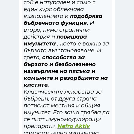
той е натурален и само с
един курс облекчава
възпалението и
подобрява
бъбречната функция.
И
второ, няма странични
действия и
повишава
имунитета
, което е важно за
бързото възстановяване. И
трето,
способства за
бързото и безболезнено
изхвърляне на пясъка и
камъните и резорбцията на
кистите.
Класическите лекарства за
бъбреци, от друга страна,
потискат местния и общия
имунитет. Ето защо трябва да
се пият имуномодулиращи
препарати.
Nefro Aktiv
самостоятелно изпълнява