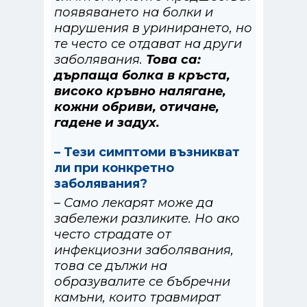
появяването на болки и
нарушения в уринирането, но
те често се отдават на други
заболявания.
Това са:
дърпаща болка в кръста,
високо кръвно налягане,
кожни обриви, отичане,
гадене и задух.
– Тези симптоми възникват
ли при конкретно
заболявания?
– Само лекарят може да
забележи разликите. Но ако
често страдате от
инфекциозни заболявания,
това се дължи на
образувалите се бъбречни
камъни, които травмират