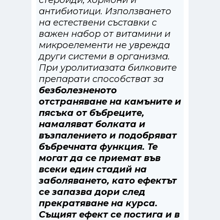
стероиди, хормони и
антибиотици. Използването
на естествени съставки с
важен набор от витамини и
микроелементи не уврежда
други системи в организма.
При уролитиазата билковите
препарати способстват за
безболезненото
отстраняване на камъните и
пясъка от бъбреците,
намаляват болката и
възпалението и подобряват
бъбречната функция. Те
могат да се приемат във
всеки един стадий на
заболяването, като ефектът
се запазва дори след
прекратяване на курса.
Същият ефект се постига и в