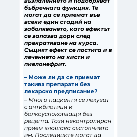
възпалението и подобряват
бъбречната функция. Те
могат да се приемат във
всеки един стадий на
заболяването, като ефектът
се запазва дори след
прекратяване на курса.
Същият ефект се постига и в
лечението на кисти и
пиелонефрит.
– Може ли да се приемат
такива препарати без
лекарско предписание?
– Много пациенти се лекуват
с антибиотици и
болкоуспокояващи без
рецепта. Този неконтролиран
прием влошава състоянието
им. Последиците могат да