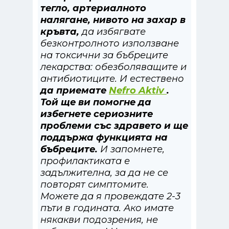
тегло, артериалното
налягане, нивото на захар в
кръвта,
да избягвате
безконтролното използване
на токсични за бъбреците
лекарства: обезболяващите и
антибиотиците. И естествено
да приемате
Nefro Aktiv
.
Той ще ви помогне да
избегнете сериозните
проблеми със здравето и ще
поддържа функцията на
бъбреците.
И запомнете,
профилактиката е
задължителна, за да не се
повторят симптомите.
Можете да я провеждате 2-3
пъти в годината. Ако имате
някакви подозрения, не