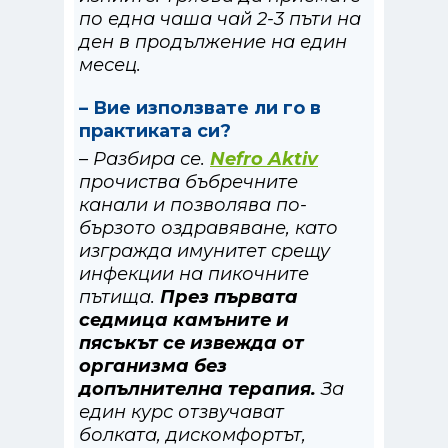
по една чаша чай 2-3 пъти на
ден в продължение на един
месец.
– Вие използвате ли го в
практиката си?
– Разбира се.
Nefro Aktiv
прочиства бъбречните
канали и позволява по-
бързото оздравяване, като
изгражда имунитет срещу
инфекции на пикочните
пътища.
През първата
седмица камъните и
пясъкът се извежда от
организма без
допълнителна терапия.
За
един курс отзвучават
болката, дискомфортът,