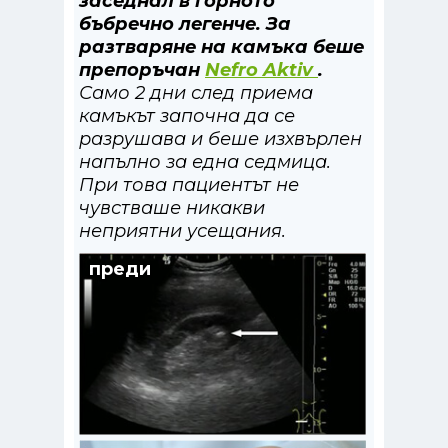
заседнал в горното
бъбречно легенче. За
разтваряне на камъка беше
препоръчан
Nefro Aktiv
.
Само 2 дни след приема
камъкът започна да се
разрушава и беше изхвърлен
напълно за една седмица.
При това пациентът не
чувстваше никакви
неприятни усещания.
преди