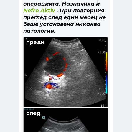
операцията. Назначиха ѝ
Nefro Aktiv
. При повторния
преглед след един месец не
беше установена никаква
патология.
преди
след