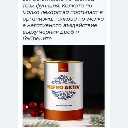
тази функция. Колкото по-
малко лекарства постъпват в
организма, толкова по-малко
е негативното въздействие
върху черния дроб и
бъбреците.