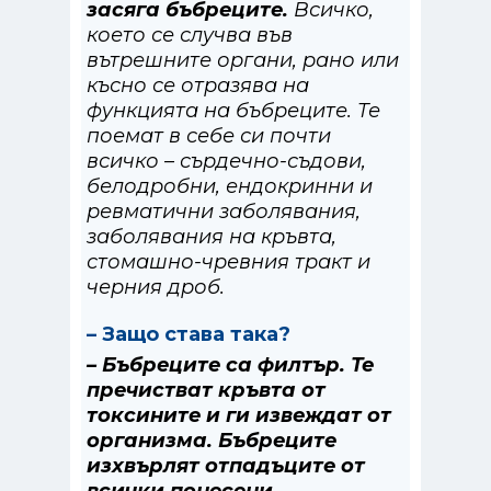
засяга бъбреците.
Всичко,
което се случва във
вътрешните органи, рано или
късно се отразява на
функцията на бъбреците. Те
поемат в себе си почти
всичко – сърдечно-съдови,
белодробни, ендокринни и
ревматични заболявания,
заболявания на кръвта,
стомашно-чревния тракт и
черния дроб.
– Защо става така?
– Бъбреците са филтър. Те
пречистват кръвта от
токсините и ги извеждат от
организма. Бъбреците
изхвърлят отпадъците от
всички понесени