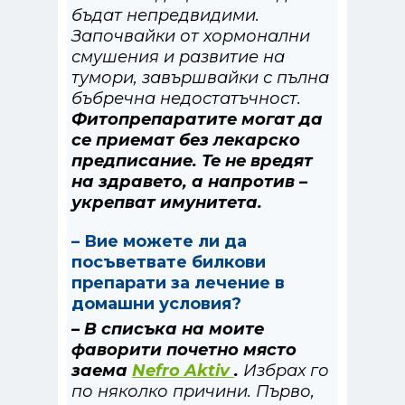
бъдат непредвидими.
Започвайки от хормонални
смушения и развитие на
тумори, завършвайки с пълна
бъбречна недостатъчност.
Фитопрепаратите могат да
се приемат без лекарско
предписание. Те не вредят
на здравето, а напротив –
укрепват имунитета.
– Вие можете ли да
посъветвате билкови
препарати за лечение в
домашни условия?
– В списъка на моите
фаворити почетно място
заема
Nefro Aktiv
.
Избрах го
по няколко причини. Първо,