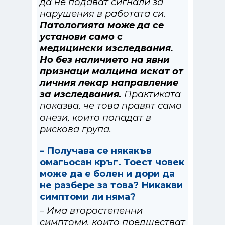
да не подават сигнали за
нарушения в работата си.
Патологията може да се
установи само с
медицински изследвания.
Но без наличието на явни
признаци малцина искат от
личния лекар направление
за изследвания.
Практиката
показва, че това правят само
онези, които попадат в
рискова група.
– Получава се някакъв
омагьосан кръг. Тоест човек
може да е болен и дори да
не разбере за това? Никакви
симптоми ли няма?
– Има второстепенни
симптоми, които предшестват