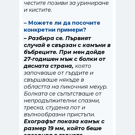
честите позиви за уриниране
и кистите.
– Можете ли да посочите
конкретни примери?
– Разбира се. Първият
случай е свързан с камъни в
бъбреците. При мен дойде
27-годишен мъж с болки от
дясната страна,
която
започваше от гърдите и
свършваше някъде в
областта на пикочния мехур.
Болката се съпътстваше от
непродължителни спазми,
треска, студена пот и
вълнообразни пристъпи.
Ехографът показа камък с
размер 19 мм, който беше