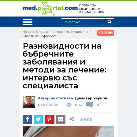
ПОРТАЛ ЗА
МЕДИЦИНА И
ФАРМАЦЕВТИКА
Начало
Специални проекти
Медицина
СТАТИИ
Съвети от нефролога
Разновидности на
бъбречните
заболявания и
методи за лечение:
интервю със
специалиста
Автор на статията:
Димитър Узунов
01.08.2026
1942
10
SHARE