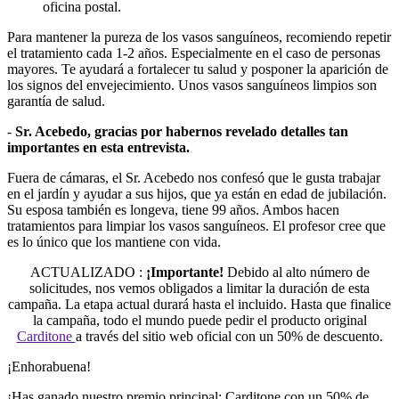
oficina postal.
Para mantener la pureza de los vasos sanguíneos, recomiendo repetir
el tratamiento cada 1-2 años. Especialmente en el caso de personas
mayores. Te ayudará a fortalecer tu salud y posponer la aparición de
los signos del envejecimiento. Unos vasos sanguíneos limpios son
garantía de salud.
-
Sr. Acebedo, gracias por habernos revelado detalles tan
importantes en esta entrevista.
Fuera de cámaras, el Sr. Acebedo nos confesó que le gusta trabajar
en el jardín y ayudar a sus hijos, que ya están en edad de jubilación.
Su esposa también es longeva, tiene 99 años. Ambos hacen
tratamientos para limpiar los vasos sanguíneos. El profesor cree que
es lo único que los mantiene con vida.
ACTUALIZADO
:
¡Importante!
Debido al alto número de
solicitudes, nos vemos obligados a limitar la duración de esta
campaña. La etapa actual durará hasta el
incluido. Hasta que finalice
la campaña, todo el mundo puede pedir el producto original
Carditone
a través del sitio web oficial con un 50% de descuento.
¡Enhorabuena!
¡Has ganado nuestro premio principal: Carditone con un 50% de