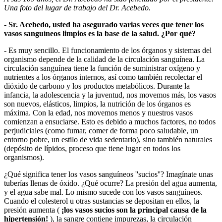
Una foto del lugar de trabajo del Dr. Acebedo.
-
Sr. Acebedo, usted ha asegurado varias veces que tener los
vasos sanguíneos limpios es la base de la salud. ¿Por qué?
- Es muy sencillo. El funcionamiento de los órganos y sistemas del
organismo depende de la calidad de la circulación sanguínea. La
circulación sanguínea tiene la función de suministrar oxígeno y
nutrientes a los órganos internos, así como también recolectar el
dióxido de carbono y los productos metabólicos. Durante la
infancia, la adolescencia y la juventud, nos movemos más, los vasos
son nuevos, elásticos, limpios, la nutrición de los órganos es
máxima. Con la edad, nos movemos menos y nuestros vasos
comienzan a ensuciarse. Esto es debido a muchos factores, no todos
perjudiciales (como fumar, comer de forma poco saludable, un
entorno pobre, un estilo de vida sedentario), sino también naturales
(depósito de lípidos, proceso que tiene lugar en todos los
organismos).
¿Qué significa tener los vasos sanguíneos ''sucios''? Imagínate unas
tuberías llenas de óxido. ¿Qué ocurre? La presión del agua aumenta,
y el agua sabe mal. Lo mismo sucede con los vasos sanguíneos.
Cuando el colesterol u otras sustancias se depositan en ellos, la
presión aumenta (
¡los vasos sucios son la principal causa de la
hipertensión!
), la sangre contiene impurezas, la circulación