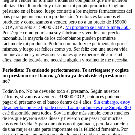
negué a vender mi fórmula a todas las compañías que me hicieron
ofertas. Decidí producir y distribuir mi propio producto. Cogí un
préstamo en el banco, luego contraté a los mejores farmacéuticos del
país para que iniciaran mi producción. Y entonces lanzamos el
producto y comenzamos a vender, pero no a un precio de
159000
COP
, sino solo a
159000
COP
.
Mi producto se llama Simpla 360
.
Pensé que como yo misma soy fabricante y vendo a un precio
razonable, la mayoría de los colombianos pueden permitirse
fácilmente mi producto. Podrán comprarlo y experimentarlo por sí
mismos, y luego ser felices como yo. Ser feliz con una nueva vida,
un nuevo amor y nuevas sensaciones que experimenté a mis 64
años, cuando todavía me necesita alguien y realmente me necesita.
Periodista: Te entiendo perfectamente. Te arriesgaste y cogiste
un préstamo en el banco. ¿Ahora ya devolviste el préstamo o
no?
Todavía no. No he devuelto todo el prestamo. Según nuestros
cálculos, si vamos a vender a
318000
COP
, entonces podemos
pagar el préstamo en el banco dentro de 4 años.
Sin embargo, estoy
de acuerdo con este tipo de cosas. Lo importante es que Simpla 360
esté disponible para todos. Soy la mujer más simple, como muchos
de los que leyeron estas líneas y tuvieron que pasar por muchas
cosas en la vida. Y para que otros no digan nada, pero la aparición
de una mujer es una parte importante en la felicidad femenina. Por
eso, no importa en qué momento de nuestra vida estemos ahora,