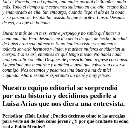
Luisa. Parecía, en mi opinión, una mujer normal de 30 años, nada
más. Todo el tiempo que estuvimos saliendo en ese año, estaba feliz
y enamorado de ella. Sin embargo, cuando llegó el día de la boda,
vi su pasaporte. Estaba tan asustado que le grité a Luisa. Después
de eso, escapé de la boda.
Durante más de un mes, estuve perplejo y no sabía qué hacer a
continuación. Pero después me di cuenta de que, de hecho, la edad
de Luisa eran solo números. Si no hubiera visto esos números,
todavía se vería hermosa y linda, y muchas mujeres envidiarían su
cuerpo. Y si es así, entonces de qué tengo miedo. No había nada
malo en salir con ella. Después de pensarlo bien, regresé con Luisa.
La perdoné por mentirme y también le pedí que volviera a casarse
conmigo. Nos casamos y pasamos una buena luna de miel
viajando. Ahora estamos esperando un bebé y muy felices.
Nuestro equipo editorial se sorprendió
por esta historia y decidimos pedirle a
Luisa Arias que nos diera una entrevista.
Periodista: ¡Hola Luisa! ¿Puedes decirnos cómo te las arreglas
para verte así de bien como joven? ¿Y por qué ocultaste tu edad
real a Pablo Méndez?