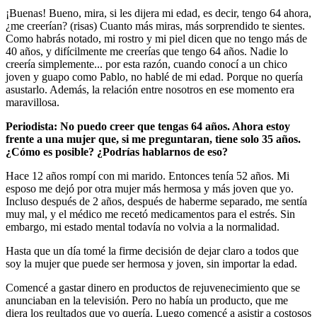
¡Buenas! Bueno, mira, si les dijera mi edad, es decir, tengo 64 ahora,
¿me creerían? (risas) Cuanto más miras, más sorprendido te sientes.
Como habrás notado, mi rostro y mi piel dicen que no tengo más de
40 años, y difícilmente me creerías que tengo 64 años. Nadie lo
creería simplemente... por esta razón, cuando conocí a un chico
joven y guapo como Pablo, no hablé de mi edad. Porque no quería
asustarlo. Además, la relación entre nosotros en ese momento era
maravillosa.
Periodista: No puedo creer que tengas 64 años. Ahora estoy
frente a una mujer que, si me preguntaran, tiene solo 35 años.
¿Cómo es posible? ¿Podrías hablarnos de eso?
Hace 12 años rompí con mi marido. Entonces tenía 52 años. Mi
esposo me dejó por otra mujer más hermosa y más joven que yo.
Incluso después de 2 años, después de haberme separado, me sentía
muy mal, y el médico me recetó medicamentos para el estrés. Sin
embargo, mi estado mental todavía no volvia a la normalidad.
Hasta que un día tomé la firme decisión de dejar claro a todos que
soy la mujer que puede ser hermosa y joven, sin importar la edad.
Comencé a gastar dinero en productos de rejuvenecimiento que se
anunciaban en la televisión. Pero no había un producto, que me
diera los reultados que yo quería. Luego comencé a asistir a costosos