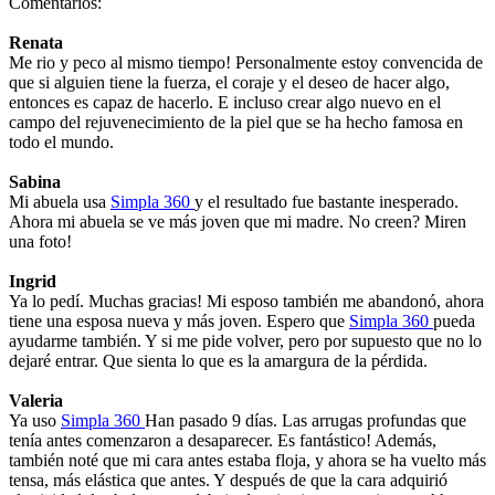
Comentarios:
Renata
Me rio y peco al mismo tiempo! Personalmente estoy convencida de
que si alguien tiene la fuerza, el coraje y el deseo de hacer algo,
entonces es capaz de hacerlo. E incluso crear algo nuevo en el
campo del rejuvenecimiento de la piel que se ha hecho famosa en
todo el mundo.
Sabina
Mi abuela usa
Simpla 360
y el resultado fue bastante inesperado.
Ahora mi abuela se ve más joven que mi madre. No creen? Miren
una foto!
Ingrid
Ya lo pedí. Muchas gracias! Mi esposo también me abandonó, ahora
tiene una esposa nueva y más joven. Espero que
Simpla 360
pueda
ayudarme también. Y si me pide volver, pero por supuesto que no lo
dejaré entrar. Que sienta lo que es la amargura de la pérdida.
Valeria
Ya uso
Simpla 360
Han pasado 9 días. Las arrugas profundas que
tenía antes comenzaron a desaparecer. Es fantástico! Además,
también noté que mi cara antes estaba floja, y ahora se ha vuelto más
tensa, más elástica que antes. Y después de que la cara adquirió