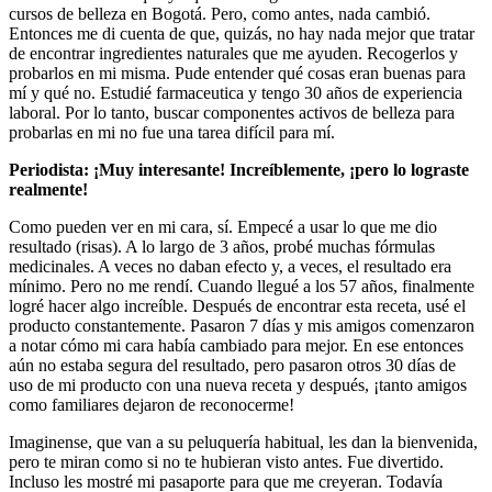
cursos de belleza en Bogotá. Pero, como antes, nada cambió.
Entonces me di cuenta de que, quizás, no hay nada mejor que tratar
de encontrar ingredientes naturales que me ayuden. Recogerlos y
probarlos en mi misma. Pude entender qué cosas eran buenas para
mí y qué no. Estudié farmaceutica y tengo 30 años de experiencia
laboral. Por lo tanto, buscar componentes activos de belleza para
probarlas en mi no fue una tarea difícil para mí.
Periodista: ¡Muy interesante! Increíblemente, ¡pero lo lograste
realmente!
Como pueden ver en mi cara, sí. Empecé a usar lo que me dio
resultado (risas). A lo largo de 3 años, probé muchas fórmulas
medicinales. A veces no daban efecto y, a veces, el resultado era
mínimo. Pero no me rendí. Cuando llegué a los 57 años, finalmente
logré hacer algo increíble. Después de encontrar esta receta, usé el
producto constantemente. Pasaron 7 días y mis amigos comenzaron
a notar cómo mi cara había cambiado para mejor. En ese entonces
aún no estaba segura del resultado, pero pasaron otros 30 días de
uso de mi producto con una nueva receta y después, ¡tanto amigos
como familiares dejaron de reconocerme!
Imaginense, que van a su peluquería habitual, les dan la bienvenida,
pero te miran como si no te hubieran visto antes. Fue divertido.
Incluso les mostré mi pasaporte para que me creyeran. Todavía