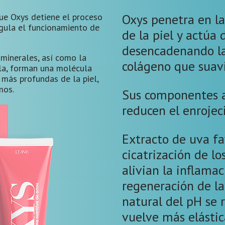
ue Oxys detiene el proceso
Oxys penetra en l
egula el funcionamiento de
de la piel y actúa d
desencadenando la
minerales, así como la
colágeno que suavi
ula, forman una molécula
más profundas de la piel,
mos.
Sus componentes ac
reducen el enrojeci
Extracto de uva fa
cicatrización de lo
alivian la inflamac
regeneración de la 
natural del pH se r
vuelve más elástic