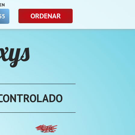
 EN
ORDENAR
5
3
xys
 CONTROLADO
$78