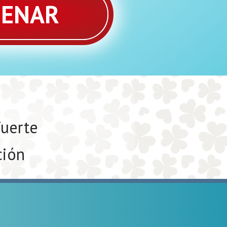
ENAR
fuerte
ción