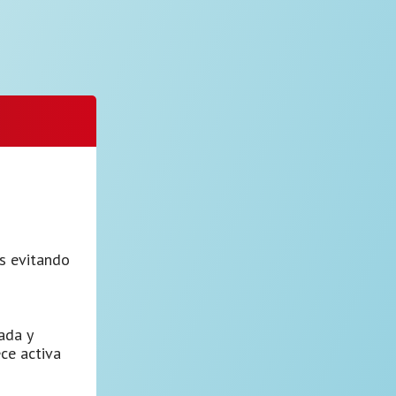
s evitando
ada y
ce activa