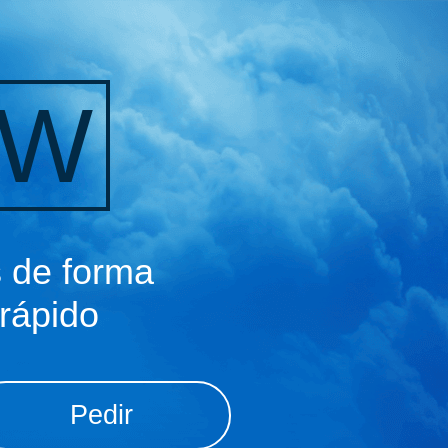
OW
s de forma
 rápido
Pedir