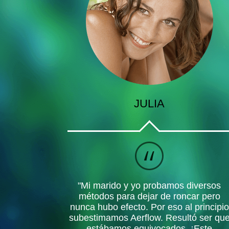
JULIA
"Mi marido y yo probamos diversos
métodos para dejar de roncar pero
nunca hubo efecto. Por eso al principio
subestimamos Aerflow. Resultó ser qu
estábamos equivocados. ¡Este