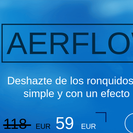
AERFL
Deshazte de los ronquido
simple y con un efecto
59
118
EUR
EUR