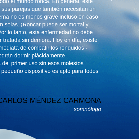
todo el mundo ronca. En general, este
a sus parejas que también necesitan un
ema no es menos grave incluso en caso
n solas. ¡Roncar puede ser mortal y
 Por lo tanto, esta enfermedad no debe
r tratada sin demora. Hoy en día, existe
mediata de combatir los ronquidos -
podrán dormir plácidamente
del primer uso sin esos molestos
 pequeño dispositivo es apto para todos
CARLOS MÉNDEZ CARMONA
somnólogo