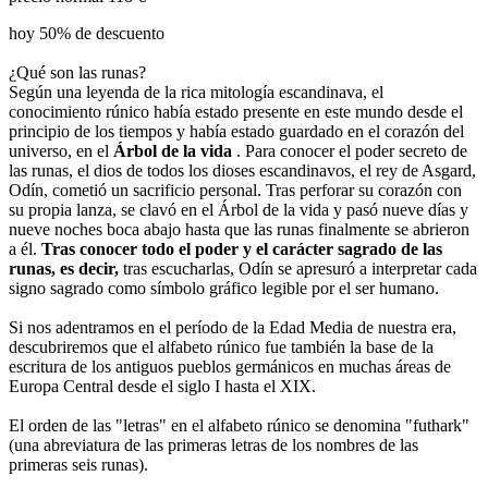
hoy 50% de descuento
¿Qué son las runas?
Según una leyenda de la rica mitología escandinava, el
conocimiento rúnico había estado presente en este mundo desde el
principio de los tiempos y había estado guardado en el corazón del
universo, en el
Árbol de la vida
. Para conocer el poder secreto de
las runas, el dios de todos los dioses escandinavos, el rey de Asgard,
Odín, cometió un sacrificio personal. Tras perforar su corazón con
su propia lanza, se clavó en el Árbol de la vida y pasó nueve días y
nueve noches boca abajo hasta que las runas finalmente se abrieron
a él.
Tras conocer todo el poder y el carácter sagrado de las
runas, es decir,
tras escucharlas, Odín se apresuró a interpretar cada
signo sagrado como símbolo gráfico legible por el ser humano.
Si nos adentramos en el período de la Edad Media de nuestra era,
descubriremos que el alfabeto rúnico fue también la base de la
escritura de los antiguos pueblos germánicos en muchas áreas de
Europa Central desde el siglo I hasta el XIX.
El orden de las "letras" en el alfabeto rúnico se denomina "futhark"
(una abreviatura de las primeras letras de los nombres de las
primeras seis runas).