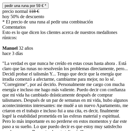
pedir una runa por
59
€
*
precio normal
118
€
hoy 50% de descuento
* El precio de una runa al pedir una combinación
Comentarios
Esto es lo que dicen los clientes acerca de nuestros medallones
rúnicos:
Manuel
32 años
hace 3 días
"La verdad es que nunca he creído en estas cosas hasta ahora . Está
claro que las runas no resolverán los problemas directamente, pero...
Decidí probar el talismán Y... Tengo que decir que la energía que
irradia comenzó a afectarme, cambiarme para mejor, no lo sé.
"Corregirme", por así decirlo. Personalmente me cargo con mucha
energía e incluso me hago más valiente. Puedo decir con confianza
que mi vida ha cambiado drásticamente después de comprar
talismanes. Después de un par de semanas en mi vida, hubo algunos
acontecimientos interesantes: me mudé a un nuevo Apartamento, me
criaron en el trabajo e incluso fui a una cita, es decir, finalmente
logré la estabilidad prometida en las esferas material y espiritual.
Pero lo más importante es no perderse en estos momentos y dar este
paso a su sueño. Lo que puedo decir es que estoy muy satisfecho