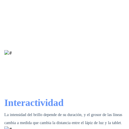
¿Cómo funciona?
Comprende una tablet compuesta de un material de PVC fotoluminiscente
en un marco que acumula rápidamente la luz de una fuente de luz
artificial o natural y luego se ilumina durante un rato en la oscuridad,
desapareciendo gradualmente.
Todos los componentes son absolutamente seguros para los
niños.
Interactividad
La intensidad del brillo depende de su duración, y el grosor de las líneas
cambia a medida que cambia la distancia entre el lápiz de luz y la tablet.