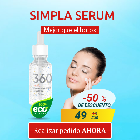
SIMPLA SERUM
¡Mejor que el botox!
-50
%
DE DESCUENTO
49
98
Composición
EUR
Realizar pedido
AHORA