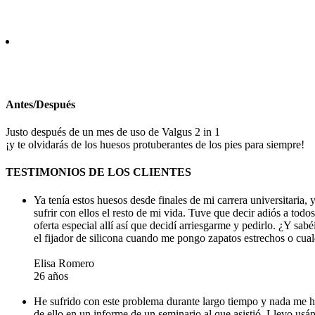
Antes/Después
Justo después de un mes de uso de Valgus 2 in 1
¡y te olvidarás de los huesos protuberantes de los pies para siempre!
TESTIMONIOS DE LOS CLIENTES
Ya tenía estos huesos desde finales de mi carrera universitaria
sufrir con ellos el resto de mi vida. Tuve que decir adiós a to
oferta especial allí así que decidí arriesgarme y pedirlo. ¿Y 
el fijador de silicona cuando me pongo zapatos estrechos o cua
Elisa Romero
26 años
He sufrido con este problema durante largo tiempo y nada me h
de ello en un informe de un seminario al que asistió. Llevo us