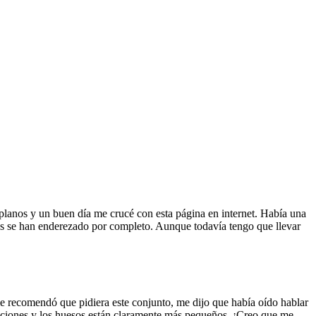
s planos y un buen día me crucé con esta página en internet. Había una
sos se han enderezado por completo. Aunque todavía tengo que llevar
e recomendó que pidiera este conjunto, me dijo que había oído hablar
maciones y los huesos están claramente más pequeños. ¡Creo que me