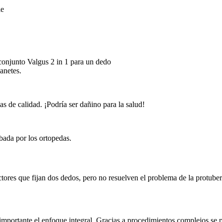
ie
 conjunto Valgus 2 in 1 para un dedo
anetes.
 de calidad. ¡Podría ser dañino para la salud!
obada por los ortopedas.
ores que fijan dos dedos, pero no resuelven el problema de la protube
importante el enfoque integral. Gracias a procedimientos complejos se p