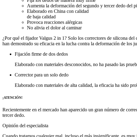
Fija los dedos de manera muy firme
Aumenta la deformación del segundo y tercer dedo del p
Elaborado en China con calidad
de baja calidad
Provoca reacciones alérgicas
No alivia el dolor al caminar
¿Por qué el fijador Valgus 2 in 1?
Solo los correctores de silicona del
han demostrado su eficacia en la lucha contra la deformación de los ju
Fijación firme de dos dedos
Elaborado con materiales desconocidos, no ha pasado las pruebas
Corrector para un solo dedo
Elaborado con materiales de alta calidad, la eficacia ha sido pr
¡ATENCIÓN!
Recientemente en el mercado han aparecido un gran número de correct
tercer dedo.
Opinión del especialista
Cuando tratamos cualquier mal, incluso el más insignificante, es muy 