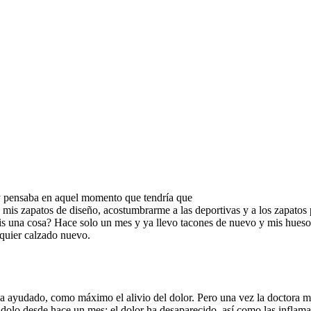
Certificado de cumplimiento
Certificad de calidad
, y pensaba en aquel momento que tendría que
dos mis zapatos de diseño, acostumbrarme a las deportivas y a los zapato
sabéis una cosa? Hace solo un mes y ya llevo tacones de nuevo y mis hue
lquier calzado nuevo.
a ayudado, como máximo el alivio del dolor. Pero una vez la doctora m
ándolo desde hace un mes: el dolor ha desaparecido, así como las infla