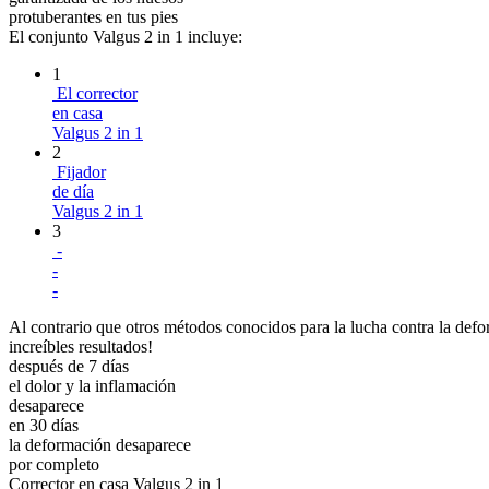
protuberantes en tus pies
El conjunto Valgus 2 in 1 incluye:
1
El corrector
en casa
Valgus 2 in 1
2
Fijador
de día
Valgus 2 in 1
3
-
-
-
Al contrario que otros métodos conocidos para la lucha contra la defor
increíbles resultados!
después de 7 días
el dolor y la inflamación
desaparece
en 30 días
la deformación desaparece
por completo
Corrector en casa Valgus 2 in 1