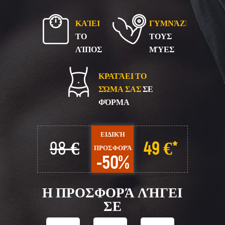
ΚΑΊΕΙ
ΓΥΜΝΆΖΕΙ
ΤΟ
ΤΟΥΣ
ΛΊΠΟΣ
ΜΎΕΣ
ΚΡΑΤΆΕΙ ΤΟ
ΣΏΜΑ ΣΑΣ
ΣΕ
ΦΌΡΜΑ
ΕΙΔΙΚΉ
98 €
49 €*
ΠΡΟΣΦΟΡΆ
-50%
Η ΠΡΟΣΦΟΡΆ
ΛΉΓΕΙ
ΣΕ