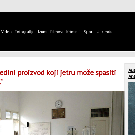
Video
Fotografije
Izumi
Filmovi
Kriminal
Sport
U trendu
Aut
jedini proizvod koji jetru može spasiti
Ant
“