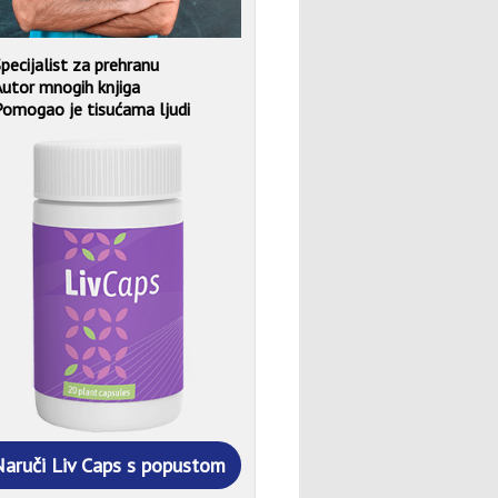
pecijalist za prehranu
utor mnogih knjiga
Pomogao je tisućama ljudi
aruči Liv Caps s popustom