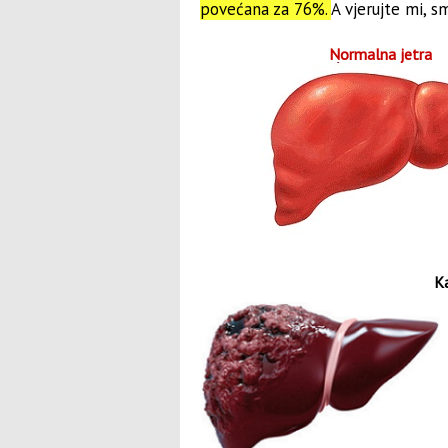
povećana za 76%.
A vjerujte mi, s
Normalna jetra
Ka