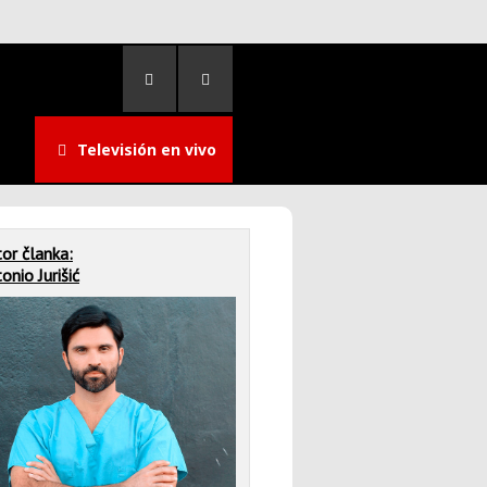
Televisión en vivo
or članka:
onio Jurišić