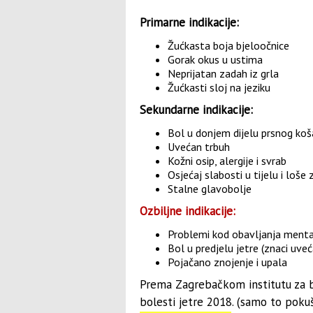
Primarne indikacije:
Žućkasta boja bjeloočnice
Gorak okus u ustima
Neprijatan zadah iz grla
Žućkasti sloj na jeziku
Sekundarne indikacije:
Bol u donjem dijelu prsnog koš
Uvećan trbuh
Kožni osip, alergije i svrab
Osjećaj slabosti u tijelu i loše
Stalne glavobolje
Ozbiljne indikacije:
Problemi kod obavljanja menta
Bol u predjelu jetre (znaci uveć
Pojačano znojenje i upala
Prema Zagrebačkom institutu za bol
bolesti jetre 2018. (samo to pokuš