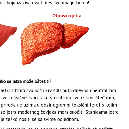
mrt koju izaziva ova bolest veoma je bolna!
Otrovana jetra
ko se jetra može oštetiti?
Jetra filtrira svu našu krv 400 puta dnevno i neutralizira
sve toksične tvari tako što filtrira sve iz krvi. Međutim,
priroda ne uzima u obzir ogromni toksični teret s kojim
se jetra modernog čovjeka mora suočiti. Stanicama jetre
je teško nositi se sa svime odjednom.