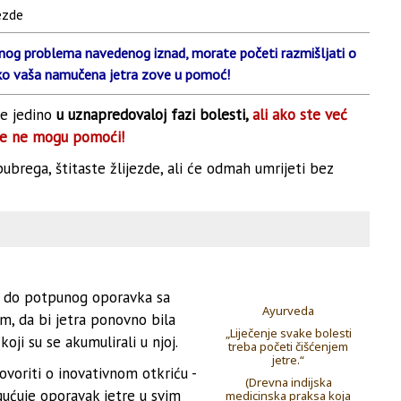
ezde
enog problema navedenog iznad, morate početi razmišljati o
ako vaša namučena jetra zove u pomoć!
je jedino
u uznapredovaloj fazi bolesti,
ali ako ste već
iše ne mogu pomoći!
ubrega, štitaste žlijezde, ali će odmah umrijeti bez
ći do potpunog oporavka sa
Ayurveda
, da bi jetra ponovno bila
„Liječenje svake bolesti
koji su se akumulirali u njoj.
treba početi čišćenjem
jetre.“
ovoriti o inovativnom otkriću -
(Drevna indijska
ućuje oporavak jetre u svim
medicinska praksa koja