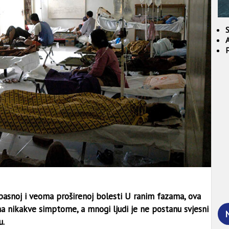
S
A
asnoj i veoma proširenoj bolesti U ranim fazama, ova
a nikakve simptome, a mnogi ljudi je ne postanu svjesni
N
u.