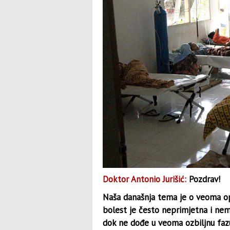
Doktor Antonio Jurišić:
Pozdrav!
Naša današnja tema je o veoma op
bolest je često neprimjetna i nem
dok ne dođe u veoma ozbiljnu faz