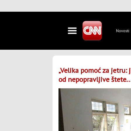
Novosti
„Velika pomoć za jetru: 
od nepopravljive štete...