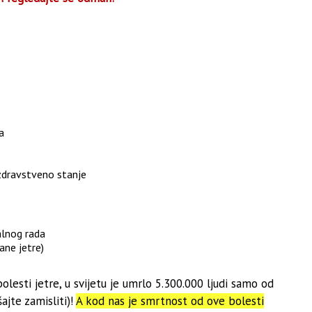
a
 zdravstveno stanje
lnog rada
ane jetre)
esti jetre, u svijetu je umrlo 5.300.000 ljudi samo od
ajte zamisliti)!
A kod nas je smrtnost od ove bolesti