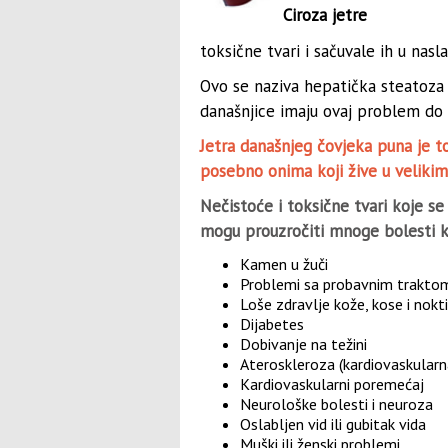
Ciroza jetre
toksične tvari i sačuvale ih u nas
Ovo se naziva hepatička steatoza il
današnjice imaju ovaj problem do
Jetra današnjeg čovjeka puna je t
posebno onima koji žive u velikim
Nečistoće i toksične tvari koje se 
mogu prouzročiti mnoge bolesti k
Kamen u žuči
Problemi sa probavnim trakto
Loše zdravlje kože, kose i nokti
Dijabetes
Dobivanje na težini
Ateroskleroza (kardiovaskularn
Kardiovaskularni poremećaj
Neurološke bolesti i neuroza
Oslabljen vid ili gubitak vida
Muški ili ženski problemi