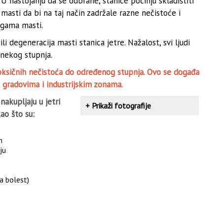
U nastojanju da se odbrane, stanice počinju skladištiti
masti da bi na taj način zadržale razne nečistoće i
lagama masti.
i degeneracija masti stanica jetre. Nažalost, svi ljudi
 nekog stupnja.
oksičnih nečistoća do određenog stupnja. Ovo se događa
 gradovima i industrijskim zonama.
nakupljaju u jetri
+
Prikaži fotografije
ao što su:
m
ju
a bolest)