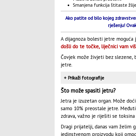
Smanjena funkcija štitaste žlij
Ako patite od bilo kojeg zdravstv
rješenju! Ov
A dijagnoza bolesti jetre moguća 
došli do te točke, liječnici vam v
Čovjek može živjeti bez slezene, b
jetre.
+
Prikaži fotografije
Što može spasiti jetru?
Jetra je izuzetan organ. Može do
samo 10% preostale jetre. Međutim
zdrava, važno je riješiti se toksina 
Dragi prijatelji, danas vam želim g
jedinstvenom proizvodu koji omog