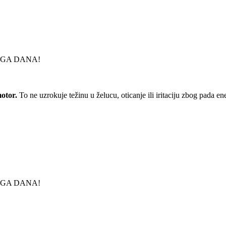
LOGA DANA!
motor.
To ne uzrokuje težinu u želucu, oticanje ili iritaciju zbog pada e
LOGA DANA!