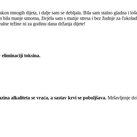
akon mnogih dijeta, i dalje sam se debljala. Bila sam stalno gladna i l
m bila manje umorna, živjela sam s manje stresa i bez žudnje za čokolado
alne težine ni za godinu dana držanja dijete!
eliminaciji toksina.
ina alkaliteta se vraća, a sastav krvi se poboljšava.
Mršavljenje dol