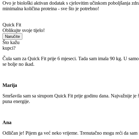
Ovo je biološki aktivan dodatak s cjelovitim učinkom poboljšanja zdravlja
minimalna količina proteina - sve što je potrebno!
Quick Fit
Oblikujte svoje tijelo!
Naručite
Što kažu
kupci?
Čula sam za Quick Fit prije 6 mjeseci. Tada sam imala 90 kg. U sam
se bolje no ikad.
Marija
Smršavila sam sa sirupom Quick Fit prije godinu dana. Najvažnije je 
puna energije.
Ana
Odličan je! Pijem ga već neko vrijeme. Trenutačno mogu reći da sam 