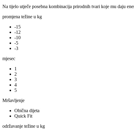
Na tijelo utječe posebna kombinacija prirodnih tvari koje mu daju ene
promjena težine u kg
-15
-12
-10
-5
-3
mjesec
1
2
3
4
5
Mršavljenje
Obična dijeta
Quick Fit
održavanje težine u kg