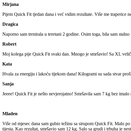
Mirjana
Pijem Quick Fit tjedan dana i već vidim rezultate. Više me traperice ne
Dragica
Naporno sam trenirala u teretani 2 godine. Osim toga, bila sam stalno n
Robert
Moj kolega pije Quick Fit svaki dan. Mnogo je smršavio! Sa XL veličin
Kata
Hvala za energiju i lakoću tijekom dana! Kilogrami su sada stvar proš
Sanja
Jeeee! Quick Fit je nešto nevjerojatno! Smršavila sam 7 kg bez imal
Mladen
Više od mjesec dana sam gubio težinu sa sirupom Quick Fit. Malo po m
tijesta. Kao rezultat, smršavio sam 12 kg. Salo sa grudi i trbuha je ne