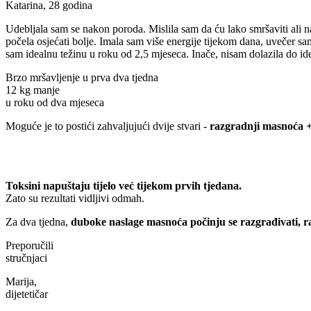
Katarina, 28 godina
Udebljala sam se nakon poroda. Mislila sam da ću lako smršaviti ali n
počela osjećati bolje. Imala sam više energije tijekom dana, uvečer sa
sam idealnu težinu u roku od 2,5 mjeseca. Inače, nisam dolazila do ide
Brzo mršavljenje u prva dva tjedna
12 kg manje
u roku od dva mjeseca
Moguće je to postići zahvaljujući dvije stvari -
razgradnji masnoća + 
Toksini napuštaju tijelo već tijekom prvih tjedana.
Zato su rezultati vidljivi odmah.
Za dva tjedna,
duboke naslage masnoća počinju se razgrađivati, raz
Preporučili
stručnjaci
Marija,
dijetetičar