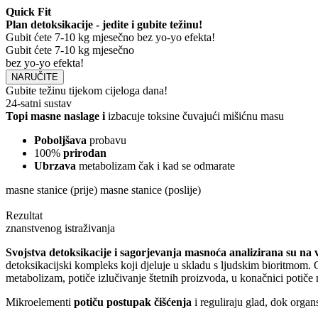
Quick Fit
Plan detoksikacije - jedite i gubite težinu!
Gubit ćete 7-10 kg mjesečno bez yo-yo efekta!
Gubit ćete 7-10 kg mjesečno
bez yo-yo efekta!
NARUČITE
Gubite težinu tijekom cijeloga dana!
24-satni sustav
Topi masne naslage i
izbacuje toksine čuvajući mišićnu masu
Poboljšava
probavu
100%
prirodan
Ubrzava
metabolizam čak i kad se odmarate
masne stanice (prije)
masne stanice (poslije)
Rezultat
znanstvenog istraživanja
Svojstva detoksikacije i sagorjevanja masnoća analizirana su na
detoksikacijski kompleks koji djeluje u skladu s ljudskim bioritmom. Ov
metabolizam, potiče izlučivanje štetnih proizvoda, u konačnici potiče 
Mikroelementi
potiču postupak čišćenja
i reguliraju glad, dok organ