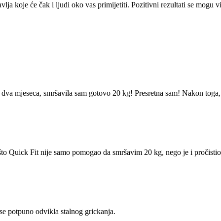
 koje će čak i ljudi oko vas primijetiti. Pozitivni rezultati se mogu vidj
o dva mjeseca, smršavila sam gotovo 20 kg! Presretna sam! Nakon toga,
što Quick Fit nije samo pomogao da smršavim 20 kg, nego je i pročistio
se potpuno odvikla stalnog grickanja.