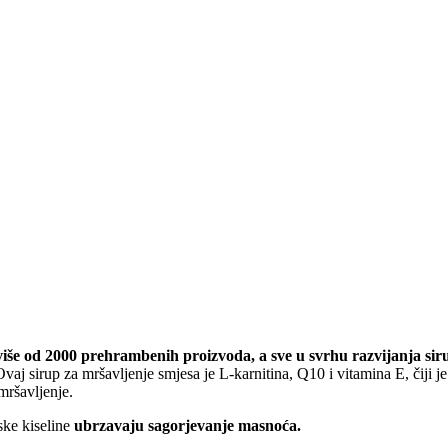
 više od 2000 prehrambenih proizvoda, a sve u svrhu razvijanja sir
aj sirup za mršavljenje smjesa je L-karnitina, Q10 i vitamina E, čiji je 
mršavljenje.
ske kiseline
ubrzavaju sagorjevanje masnoća.