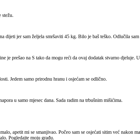
 stežu.
a dijeti jer sam željela smršaviti 45 kg. Bilo je baš teško. Odlučila sam
e je prešao na S tako da mogu reći da ovaj dodatak stvarno djeluje. Učin
losti. Jedem samo prirodnu hranu i osjećam se odlično.
o napora u samo mjesec dana. Sada radim na trbušnim mišićima.
alo, apetit mi se smanjivao. Počeo sam se osjećati sitim već nakon mal
stalo. Pogledajte moju građu.