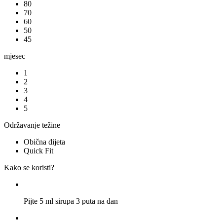
80
70
60
50
45
mjesec
1
2
3
4
5
Održavanje težine
Obična dijeta
Quick Fit
Kako se koristi?
Pijte 5 ml sirupa 3 puta na dan