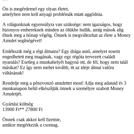
Ön is megérdemel egy olyan életet,
amelyben nem kell anyagi problémák miatt aggódnia.
A világunknak egyensúlyra van szüksége: nem igazságos, hogy
bizonyos embereknek minden az ölükbe hullik, amíg mások alig
élnek meg a hónap végéig. Önnek is megváltozhat az élete
a Money
Amulet segítségével!
Emlékszik még a régi álmaira? Egy drága autó, amelyet sosem
engedhetett meg magának, vagy egy régóta tervezett családi
nyaralás? Esetleg a munkahelyét hagyná ott, de fél, hogy nem talál
másikat? Ez így nem mehet tovább, itt az ideje álmai valóra
váltásának!
Rendelje meg a pénzvonzó amulettet most!
Adja meg adataid és 3
munkanapon belül elkészítjük önnek a személyre szabott Money
Amuletjét.
Gyártási költség
13900 Ft**
27800 Ft
Önnek csak akkor kell fizetnie,
amikor megérkezik a csomag.