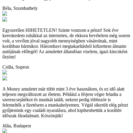
Béla, Szombathely
Egyszerűen HIHETETLEN! Szinte vonzom a pénzt! Sok éve
kereskedem ruhákkal az interneten, de ekkora bevételem még sosem
volt, a vevőim jóval nagyobb mennyiségben vásárolnak, mint
korábban bármikor. Háromhavi megtakarításból kifizettem álmaim
autójának előlegét! Az amulettet állandóan viselem, igazi kincsként
őrzöm!
Csilla, Sopron
A Money amuletet már több mint 3 éve használom, és ez idő alatt
teljesen megváltozott az életem. Például a férjem végre feladta a
szerencsejátékot és munkát talált, nekem pedig többször is
felemelték a fizetésem a munkahelyemen. Végül sikerült elég pénzt
gyűjtenünk egy családi nyaralásra, ahol kipihenhettük a korábbi
időszak fáradalmait. Köszönjük!
Júlia, Budapest