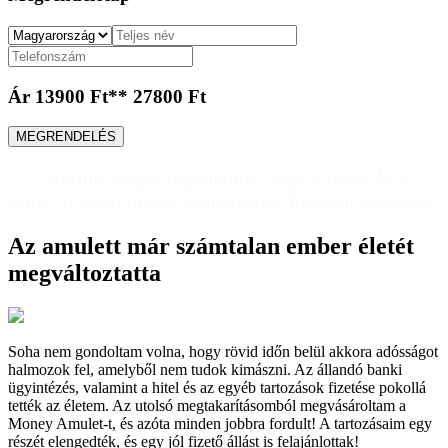
Ár
13900 Ft**
27800 Ft
MEGRENDELÉS
**Kérjük, vegye figyelembe, hogy a helyi ÁFA -
kulcs az adott ország szabályaitól függően változhat.
Az amulett már számtalan ember életét
megváltoztatta
Soha nem gondoltam volna, hogy rövid időn belül akkora adósságot
halmozok fel, amelyből nem tudok kimászni. Az állandó banki
ügyintézés, valamint a hitel és az egyéb tartozások fizetése pokollá
tették az életem. Az utolsó megtakarításomból megvásároltam a
Money Amulet-t, és azóta minden jobbra fordult! A tartozásaim egy
részét elengedték, és egy jól fizető állást is felajánlottak!