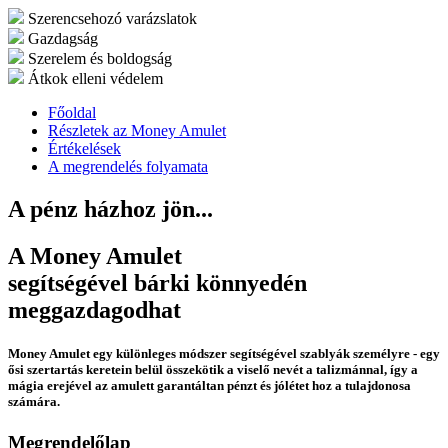
Szerencsehozó varázslatok
Gazdagság
Szerelem és boldogság
Átkok elleni védelem
Főoldal
Részletek az Money Amulet
Értékelések
A megrendelés folyamata
A pénz házhoz jön...
A Money Amulet
segítségével bárki könnyedén
meggazdagodhat
Money Amulet egy különleges módszer segítségével szablyák személyre - egy
ősi szertartás keretein belül összekötik a viselő nevét a talizmánnal, így a
mágia erejével az amulett garantáltan pénzt és jólétet hoz a tulajdonosa
számára.
Megrendelőlap