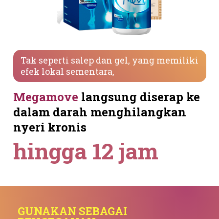
Tak seperti salep dan gel, yang memiliki
efek lokal sementara,
Megamove
langsung diserap ke
dalam darah menghilangkan
nyeri kronis
hingga 12 jam
GUNAKAN SEBAGAI