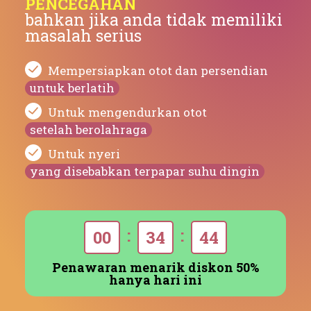
PENCEGAHAN
bahkan jika anda tidak memiliki
masalah serius
Mempersiapkan otot dan persendian
untuk berlatih
Untuk mengendurkan otot
setelah berolahraga
Untuk nyeri
yang disebabkan terpapar suhu dingin
:
:
0
0
3
4
4
4
Penawaran menarik diskon 50%
hanya hari ini