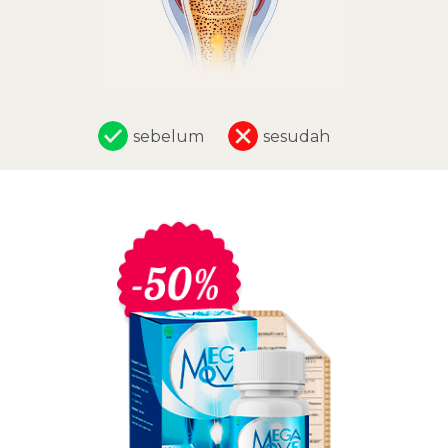
sebelum
sesudah