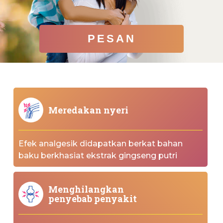
PESAN
Meredakan nyeri
Efek analgesik didapatkan berkat bahan
baku berkhasiat ekstrak gingseng putri
Menghilangkan
penyebab penyakit