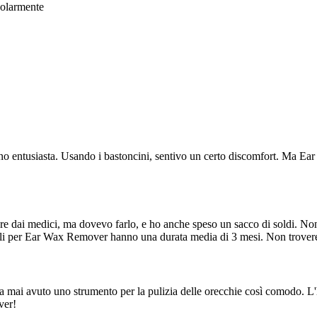
golarmente
ono entusiasta. Usando i bastoncini, sentivo un certo discomfort. Ma E
re dai medici, ma dovevo farlo, e ho anche speso un sacco di soldi. No
i per Ear Wax Remover hanno una durata media di 3 mesi. Non troveret
mai avuto uno strumento per la pulizia delle orecchie così comodo. L'
ver!