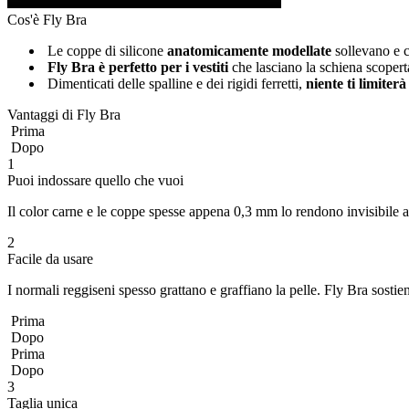
Cos'è Fly Bra
Le coppe di silicone
anatomicamente modellate
sollevano e 
Fly Bra è perfetto per i vestiti
che lasciano la schiena scopert
Dimenticati delle spalline e dei rigidi ferretti,
niente ti limiterà
Vantaggi di Fly Bra
Prima
Dopo
1
Puoi indossare quello che vuoi
Il color carne e le coppe spesse appena 0,3 mm lo rendono invisibile anc
2
Facile da usare
I normali reggiseni spesso grattano e graffiano la pelle. Fly Bra sostiene
Prima
Dopo
Prima
Dopo
3
Taglia unica