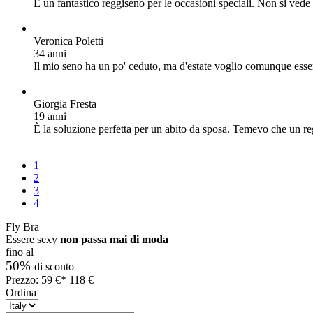
È un fantastico reggiseno per le occasioni speciali. Non si vede s
Veronica Poletti
34 anni
Il mio seno ha un po' ceduto, ma d'estate voglio comunque essere
Giorgia Fresta
19 anni
È la soluzione perfetta per un abito da sposa. Temevo che un r
1
2
3
4
Fly Bra
Essere sexy
non passa mai di moda
fino al
50%
di sconto
Prezzo:
59
€*
118
€
Ordina