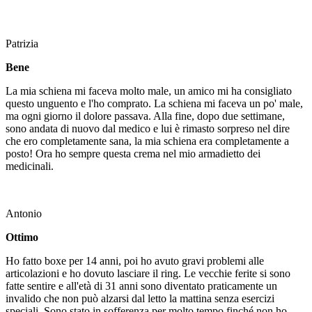
Patrizia
Bene
La mia schiena mi faceva molto male, un amico mi ha consigliato
questo unguento e l'ho comprato. La schiena mi faceva un po' male,
ma ogni giorno il dolore passava. Alla fine, dopo due settimane,
sono andata di nuovo dal medico e lui è rimasto sorpreso nel dire
che ero completamente sana, la mia schiena era completamente a
posto! Ora ho sempre questa crema nel mio armadietto dei
medicinali.
Antonio
Ottimo
Ho fatto boxe per 14 anni, poi ho avuto gravi problemi alle
articolazioni e ho dovuto lasciare il ring. Le vecchie ferite si sono
fatte sentire e all'età di 31 anni sono diventato praticamente un
invalido che non può alzarsi dal letto la mattina senza esercizi
speciali. Sono stato in sofferenza per molto tempo finché non ho