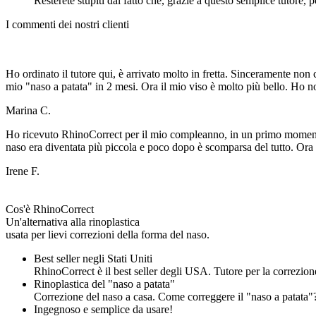
Resterete stupiti dal fatto che, grazie a questo semplice tutore, p
I commenti dei nostri clienti
Ho ordinato il tutore qui, è arrivato molto in fretta. Sinceramente non 
mio "naso a patata" in 2 mesi. Ora il mio viso è molto più bello. Ho n
Marina C.
Ho ricevuto RhinoCorrect per il mio compleanno, in un primo momento
naso era diventata più piccola e poco dopo è scomparsa del tutto. Ora i
Irene F.
Cos'è RhinoCorrect
Un'alternativa alla rinoplastica
usata per lievi correzioni della forma del naso.
Best seller negli Stati Uniti
RhinoCorrect è il best seller degli USA. Tutore per la correzion
Rinoplastica del "naso a patata"
Correzione del naso a casa. Come correggere il "naso a patata"?
Ingegnoso e semplice da usare!