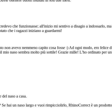
otrete ottenere buoni risultati in soli due mesi.
credevo che funzionasse; all'inizio mi sentivo a disagio a indossarlo, ma 
otato che i ragazzi iniziano a guardarmi!
 non avevo nemmeno capito cosa fosse :) Ad ogni modo, ero felice di a
l mio naso sembra molto più sottile! Grazie mille! L'ho ordinato per un'
e del naso a casa.
 Se hai un naso largo e vuoi rimpicciolirlo, RhinoCorrect è un prodotto 