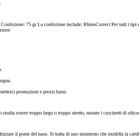
.
 Confezione: 75 gr
La confezione include: RhinoCorrect
Per tutti i tipi
tenere
o.
segna.
metterci promozioni e prezzi bassi.
o risulta essere troppo largo o troppo stretto, ruotate i cuscinetti di sil
izzare il ponte del naso. Si tratta di uno strumento che modella la carti