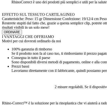
RhinoCorrect è uno dei prodotti più semplici e utili per la salute
EFFETTO SUL TESSUTO CARTILAGINEO
Caratteristiche:
Peso: 15 gr
Dimensione Confezione: 19/12/4 cm
Peso
Resterete stupiti dal fatto che, grazie a questa semplice clip, potrete ot
risultati visibili in un solo mese!
ORDINARE
I VANTAGGI CHE OFFRIAMO
Motivi per cui dovresti ordinarlo da noi
100% garanzia di rimborso
Se il prodotto non fa al caso tuo, ti rimborsiamo il prezzo pagat
Consegna in tutto il paese
Sono disponibili diversi metodi di pagamento, online e alla con
Prezzi bassi
Lavoriamo direttamente con il fabbricante, quindi possiamo per
2 misure regolabili. Se il dispositiv
Rhino-Correct™ è la soluzione per la rinoplastica che vi aiuterà a raddr