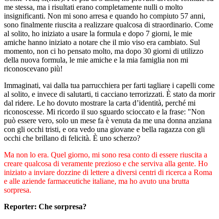
me stessa, ma i risultati erano completamente nulli o molto
insignificanti. Non mi sono arresa e quando ho compiuto 57 anni,
sono finalmente riuscita a realizzare qualcosa di straordinario. Come
al solito, ho iniziato a usare la formula e dopo 7 giorni, le mie
amiche hanno iniziato a notare che il mio viso era cambiato. Sul
momento, non ci ho pensato molto, ma dopo 30 giorni di utilizzo
della nuova formula, le mie amiche e la mia famiglia non mi
riconoscevano più!
Immaginati, vai dalla tua parrucchiera per farti tagliare i capelli come
al solito, e invece di salutarti, ti cacciano terrorizzati. È stato da morir
dal ridere. Le ho dovuto mostrare la carta d’identità, perché mi
riconoscesse. Mi ricordo il suo sguardo scioccato e la frase: "Non
può essere vero, solo un mese fa è venuta da me una donna anziana
con gli occhi tristi, e ora vedo una giovane e bella ragazza con gli
occhi che brillano di felicità. È uno scherzo?
Ma non lo era. Quel giorno, mi sono resa conto di essere riuscita a
creare qualcosa di veramente prezioso e che serviva alla gente. Ho
iniziato a inviare dozzine di lettere a diversi centri di ricerca a Roma
e alle aziende farmaceutiche italiane, ma ho avuto una brutta
sorpresa.
Reporter: Che sorpresa?