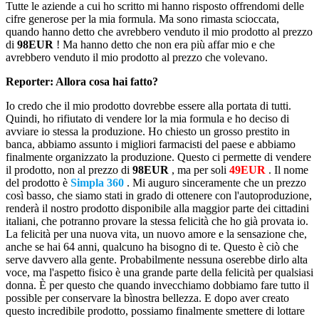
Tutte le aziende a cui ho scritto mi hanno risposto offrendomi delle
cifre generose per la mia formula. Ma sono rimasta scioccata,
quando hanno detto che avrebbero venduto il mio prodotto al prezzo
di
98EUR
! Ma hanno detto che non era più affar mio e che
avrebbero venduto il mio prodotto al prezzo che volevano.
Reporter: Allora cosa hai fatto?
Io credo che il mio prodotto dovrebbe essere alla portata di tutti.
Quindi, ho rifiutato di vendere lor la mia formula e ho deciso di
avviare io stessa la produzione. Ho chiesto un grosso prestito in
banca, abbiamo assunto i migliori farmacisti del paese e abbiamo
finalmente organizzato la produzione. Questo ci permette di vendere
il prodotto, non al prezzo di
98EUR
, ma per soli
49EUR
. Il nome
del prodotto è
Simpla 360
. Mi auguro sinceramente che un prezzo
così basso, che siamo stati in grado di ottenere con l'autoproduzione,
renderà il nostro prodotto disponibile alla maggior parte dei cittadini
italiani, che potranno provare la stessa felicità che ho già provata io.
La felicità per una nuova vita, un nuovo amore e la sensazione che,
anche se hai 64 anni, qualcuno ha bisogno di te. Questo è ciò che
serve davvero alla gente. Probabilmente nessuna oserebbe dirlo alta
voce, ma l'aspetto fisico è una grande parte della felicità per qualsiasi
donna. È per questo che quando invecchiamo dobbiamo fare tutto il
possible per conservare la bìnostra bellezza. E dopo aver creato
questo incredibile prodotto, possiamo finalmente smettere di lottare