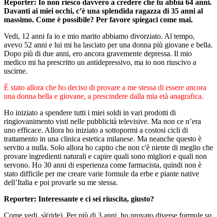
Reporter: Io non riesco davvero a credere che tu abbia 64 anni.
Davanti ai miei occhi, c’è una splendida ragazza di 35 anni al
massimo. Come è possibile? Per favore spiegaci come mai.
Vedi, 12 anni fa io e mio marito abbiamo divorziato. Al tempo,
avevo 52 anni e lui mi ha lasciato per una donna più giovane e bella.
Dopo più di due anni, ero ancora gravemente depressa. Il mio
medico mi ha prescritto un antidepressivo, ma io non riuscivo a
uscirne.
È stato allora che ho deciso di provare a me stessa di essere ancora
una donna bella e giovane, a prescindere dalla mia età anagrafica.
Ho iniziato a spendere tutti i miei soldi in vari prodotti di
ringiovanimento visti nelle pubblicità televisive. Ma non ce n’era
uno efficace. Allora ho iniziato a sottopormi a costosi cicli di
trattamento in una clinica estetica milanese. Ma neanche questo è
servito a nulla. Solo allora ho capito che non c'è niente di meglio che
provare ingredienti naturali e capire quali sono migliori e quali non
servono. Ho 30 anni di esperienza come farmacista, quindi non è
stato difficile per me creare varie formule da erbe e piante native
dell’Italia e poi provarle su me stessa.
Reporter: Interessante e ci sei riuscita, giusto?
Come vedi, sì(ride). Per più di 3 anni, ho provato diverse formule su