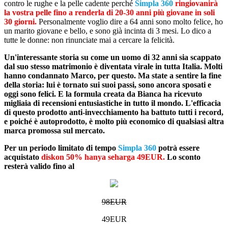
contro le rughe e la pelle cadente perché
Simpla 360
ringiovanirà
la vostra pelle fino a renderla di 20-30 anni più giovane in soli
30 giorni.
Personalmente voglio dire a 64 anni sono molto felice, ho
un marito giovane e bello, e sono già incinta di 3 mesi. Lo dico a
tutte le donne: non rinunciate mai a cercare la felicità.
Un'interessante storia su come un uomo di 32 anni sia scappato
dal suo stesso matrimonio è diventata virale in tutta Italia. Molti
hanno condannato Marco, per questo. Ma state a sentire la fine
della storia: lui è tornato sui suoi passi, sono ancora sposati e
oggi sono felici. E la formula creata da Bianca ha ricevuto
migliaia di recensioni entusiastiche in tutto il mondo. L'efficacia
di questo prodotto anti-invecchiamento ha battuto tutti i record,
e poiché è autoprodotto, è molto più economico di qualsiasi altra
marca promossa sul mercato.
Per un periodo limitato di tempo
Simpla 360
potrà essere
acquistato
diskon 50% hanya seharga 49EUR.
Lo sconto
resterà valido fino al
98EUR
49EUR