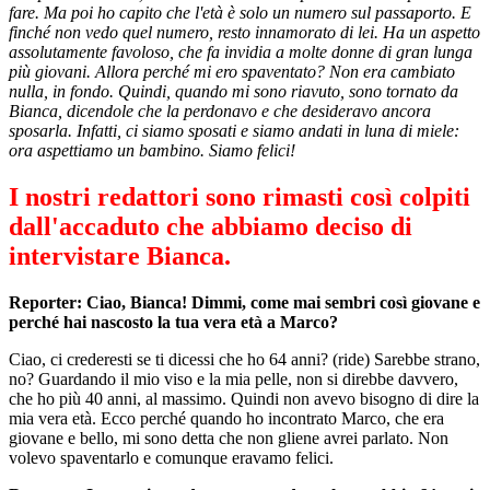
fare. Ma poi ho capito che l'età è solo un numero sul passaporto. E
finché non vedo quel numero, resto innamorato di lei. Ha un aspetto
assolutamente favoloso, che fa invidia a molte donne di gran lunga
più giovani. Allora perché mi ero spaventato? Non era cambiato
nulla, in fondo. Quindi, quando mi sono riavuto, sono tornato da
Bianca, dicendole che la perdonavo e che desideravo ancora
sposarla. Infatti, ci siamo sposati e siamo andati in luna di miele:
ora aspettiamo un bambino. Siamo felici!
I nostri redattori sono rimasti così colpiti
dall'accaduto che abbiamo deciso di
intervistare Bianca.
Reporter: Ciao, Bianca! Dimmi, come mai sembri così giovane e
perché hai nascosto la tua vera età a Marco?
Ciao, ci crederesti se ti dicessi che ho 64 anni? (ride) Sarebbe strano,
no? Guardando il mio viso e la mia pelle, non si direbbe davvero,
che ho più 40 anni, al massimo. Quindi non avevo bisogno di dire la
mia vera età. Ecco perché quando ho incontrato Marco, che era
giovane e bello, mi sono detta che non gliene avrei parlato. Non
volevo spaventarlo e comunque eravamo felici.