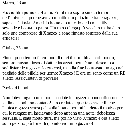
Marco, 28 anni
Faccio film porno da 4 anni. Era il mio sogno sin dai tempi
dell’università perché avevo un'ottima reputazione tra le ragazze,
sapete. Tuttavia, 2 mesi fa ho notato un calo della mia attività
sessuale e ho avuto paura. Un mio collega più vecchio mi ha dato
solo una compressa di Xtrazex e sono rimasto sorpreso dalla sua
efficacia!
Giulio, 23 anni
Fino a poco tempo fa ero uno di quei tipi arrabbiati col mondo,
sempre musoni, insoddisfatti e incazzati perché non riescono a
soddisfare le ragazze. Io ero così, ma alla fine ho trovato un ago nel
pagliaio delle pillole per uomo: Xtrazex! E ora mi sento come un RE
a letto! Assicuratevi di provarle!
Paolo, 41 anni
Non fatevi ingannare e non ascoltate le ragazze quando dicono che
le dimensioni non contano! Ho creduto a queste cazzate finché
l'unica ragazza senza peli sulla lingua non mi ha detto il motivo per
cui le ragazze mi lasciavano dopo appena una notte: debolezza
sessuale. È stata molto dura, ma poi ho visto Xtrazex e ora a letto
sono persino più forte di quando ero un ragazzino!