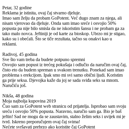
Petar, 32 godine
Reklama je istinita, ovaj čaj stvarno djeluje.
Imao sam želju da probam GoPotent. Već dugo znam za njega, ali
nisam vjerovao da djeluje. Onda sam imao sreće i osvojio 50%
popusta pa nije bilo smisla da ne iskoristim šansu i ne probam ga za
tako malo novca. Jeftiniji je od karte za bioskop. Ubrzo mi je stigao,
kako su i obećali. Što se tiče rezultata, tačno su onakvi kao u
reklami.
Radivoj, 45 godina
Sve što vam treba da budete potpuno spremni
Osvojio sam popust iz trećeg pokušaja i odlučio da naručim ovaj čaj,
čisto eto da budem spreman u svakom trenutku. Ponekad sam imao
problema s erekcijom. Ipak smo mi svi samo obični ljudi. Koristim
ga prije seksa. Djevojka kaže da joj se sada sviđa seks sa mnom.
Naručiću još.
Nikša, 48 godina
Moja najbolja kupovina
2019
Čuo sam za GoPotent web stranicu od prijatelja. Isprobao sam svoju
sreću i osvojio 50% popusta. Naravno, naručio sam ga. Bio je baš
jeftin! Sad ne mogu da se zaustavim, stalno želim seks i uvijek mi je
tvrd. Iskreno preporučujem ovaj čaj svima!
Nećete svršavati prebrzo ako koristite čaj GoPotent