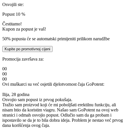
Osvojili ste:
Popust
10
%
Čestitamo!
Kupon za popust je vaš!
50% popusta će se automatski primijeniti prilikom narudžbe
Kupite po promotivnoj cijeni
Promocija završava za:
00
00
00
Ovi muškarci su već osjetili djelotvornost čaja GoPotent:
Ilija, 28 godina
Osvojio sam popust iz prvog pokušaja.
Tražio sam proizvod koji će mi poboljšati erektilnu funkciju, ali
nisam htio da koristim viagru. Našao sam GoPotent na ovoj web
stranici i odmah osvojio popust. Odlučio sam da ga probam i
ispostavilo se da je to bila dobra ideja. Problem je nestao već prvog
dana korišćenja ovog čaja.