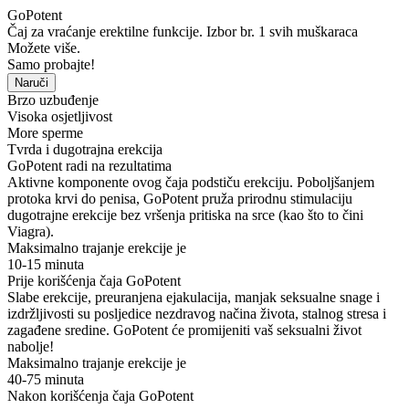
GoPotent
Čaj za vraćanje erektilne funkcije.
Izbor br. 1 svih muškaraca
Možete više.
Samo probajte!
Naruči
Brzo uzbuđenje
Visoka osjetljivost
More sperme
Tvrda i dugotrajna erekcija
GoPotent radi na rezultatima
Aktivne komponente ovog čaja
podstiču erekciju.
Poboljšanjem
protoka krvi do penisa, GoPotent pruža
prirodnu stimulaciju
dugotrajne erekcije
bez vršenja pritiska na srce (kao što to čini
Viagra).
Maksimalno trajanje erekcije je
10-15
minuta
Prije korišćenja čaja GoPotent
Slabe erekcije, preuranjena ejakulacija, manjak seksualne snage i
izdržljivosti su posljedice nezdravog načina života, stalnog stresa i
zagađene sredine. GoPotent će promijeniti vaš seksualni život
nabolje!
Maksimalno trajanje erekcije je
40-75
minuta
Nakon korišćenja čaja GoPotent