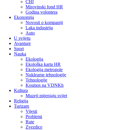
CHI
Mirovinski fond HR
Godina volontera
Ekonomija
Novosti o kompaniji
Laka industrija
Auto
U svijetu
Avanture
Sport
Nauka
Ekologija
Ekološka karta HR
Ekologija metropole
Nuklearne tehnologije
Tehnologije
Kosmos na VDNKh
Kultura
Muzeji mijenjaju svijet
Religija
Turizam
Vijesti
Problemi
Rute
Zvezdice