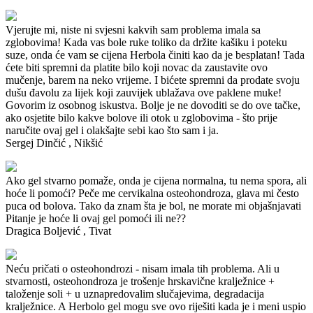
Vjerujte mi, niste ni svjesni kakvih sam problema imala sa
zglobovima!
Kada vas bole ruke toliko da držite kašiku i poteku
suze, onda će vam se cijena Herbola činiti kao da je besplatan!
Tada
ćete biti spremni da platite bilo koji novac da zaustavite ovo
mučenje, barem na neko vrijeme.
I bićete spremni da prodate svoju
dušu đavolu za lijek koji zauvijek ublažava ove paklene muke!
Govorim iz osobnog iskustva.
Bolje je ne dovoditi se do ove tačke,
ako osjetite bilo kakve bolove ili otok u zglobovima - što prije
naručite ovaj gel i olakšajte sebi kao što sam i ja.
Sergej Dinčić
, Nikšić
Ako gel stvarno pomaže, onda je cijena normalna, tu nema spora, ali
hoće li pomoći?
Peče me cervikalna osteohondroza, glava mi često
puca od bolova.
Tako da znam šta je bol, ne morate mi objašnjavati
Pitanje je hoće li ovaj gel pomoći ili ne??
Dragica Boljević
, Tivat
Neću pričati o osteohondrozi - nisam imala tih problema.
Ali u
stvarnosti, osteohondroza je trošenje hrskavične kralježnice +
taloženje soli + u uznapredovalim slučajevima, degradacija
kralježnice.
A Herbolo gel mogu sve ovo riješiti kada je i meni uspio