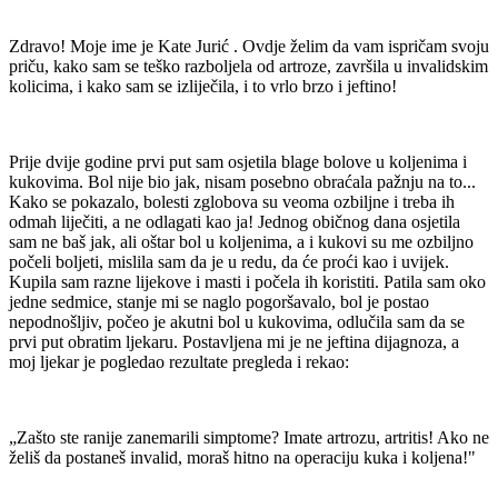
Zdravo!
Moje ime je
Kate Jurić
.
Ovdje želim da vam ispričam svoju
priču, kako sam se teško razboljela od artroze, završila u invalidskim
kolicima, i kako sam se izliječila, i to vrlo brzo i jeftino!
Prije dvije godine prvi put sam osjetila blage bolove u koljenima i
kukovima.
Bol nije bio jak, nisam posebno obraćala pažnju na to...
Kako se pokazalo, bolesti zglobova su veoma ozbiljne i treba ih
odmah liječiti, a ne odlagati kao ja!
Jednog običnog dana osjetila
sam ne baš jak, ali oštar bol u koljenima, a i kukovi su me ozbiljno
počeli boljeti, mislila sam da je u redu, da će proći kao i uvijek.
Kupila sam razne lijekove i masti i počela ih koristiti.
Patila sam oko
jedne sedmice, stanje mi se naglo pogoršavalo, bol je postao
nepodnošljiv, počeo je akutni bol u kukovima, odlučila sam da se
prvi put obratim ljekaru.
Postavljena mi je ne jeftina dijagnoza, a
moj ljekar je pogledao rezultate pregleda i rekao:
„Zašto ste ranije zanemarili simptome?
Imate artrozu,
artritis! Ako ne
želiš da postaneš invalid, moraš hitno na operaciju kuka i koljena!"