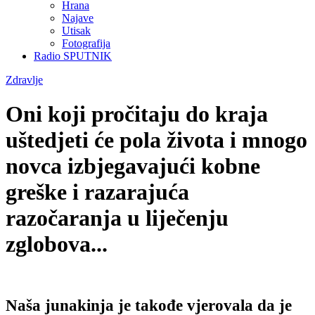
Hrana
Najave
Utisak
Fotografija
Radio SPUTNIK
Zdravlje
Oni koji pročitaju do kraja
uštedjeti će pola života i mnogo
novca izbjegavajući kobne
greške i razarajuća
razočaranja u liječenju
zglobova...
Naša junakinja je takođe vjerovala da je