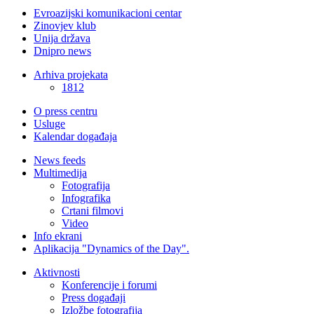
Evroazijski komunikacioni centar
Zinovjev klub
Unija država
Dnipro news
Arhiva projekata
1812
O press centru
Usluge
Kalendar događaja
News feeds
Multimedija
Fotografija
Infografika
Crtani filmovi
Video
Info ekrani
Aplikacija "Dynamics of the Day".
Aktivnosti
Konferencije i forumi
Press događaji
Izložbe fotografija