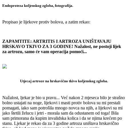
Endoproteza koljenskog zgloba, fotografija.
Propisao je lijekove protiv bolova, a zatim rekao:
ZAPAMTITE: ARTRITIS I ARTROZA UNIŠTAVAJU
HRSKAVO TKIVO ZA 3 GODINE!
Nažalost, ne postoji lijek
za artrozu, samo će vam operacija pomoći...
Utjecaj artroze na hrskavično tkivo koljenskog zgloba.
Nažalost, ljekar je bio u pravu... Već nakon 2 mjeseca bilo je strašno
bolno ustajati na noge, lijekovi i masti protiv bolova su mi prestali
pomagati, iako sam potrošila mnogo novca na njih, a lijekovi su mi
jako štetili želucu i jetri - morala sam da odustanem od toga!
Bila
sam primorana da kupim invalidska kolica i da se njima krećem po
stanu.
Ljekar je rekao da za 3 godine artroza uništava hrskavično