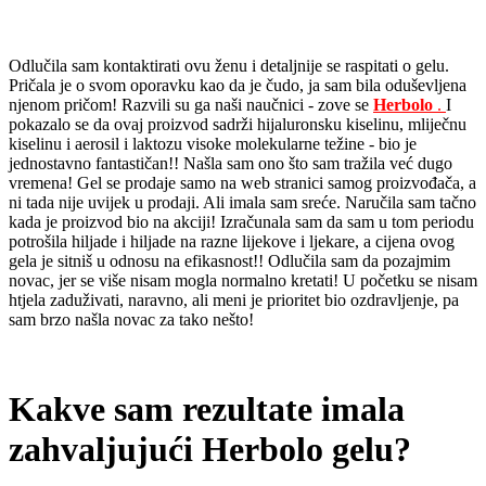
Odlučila sam kontaktirati ovu ženu i detaljnije se raspitati o gelu.
Pričala je o svom oporavku kao da je čudo, ja sam bila oduševljena
njenom pričom!
Razvili su ga naši naučnici - zove se
Herbolo
.
I
pokazalo se da ovaj proizvod sadrži hijaluronsku kiselinu, mliječnu
kiselinu i aerosil i laktozu visoke molekularne težine - bio je
jednostavno fantastičan!!
Našla sam ono što sam tražila već dugo
vremena!
Gel se prodaje samo na web stranici samog proizvođača, a
ni tada nije uvijek u prodaji.
Ali imala sam sreće.
Naručila sam tačno
kada je proizvod bio na akciji!
Izračunala sam da sam u tom periodu
potrošila hiljade i hiljade na razne lijekove i ljekare, a cijena ovog
gela je sitniš u odnosu na efikasnost!!
Odlučila sam da pozajmim
novac, jer se više nisam mogla normalno kretati!
U početku se nisam
htjela zaduživati, naravno, ali meni je prioritet bio ozdravljenje, pa
sam brzo našla novac za tako nešto!
Kakve sam rezultate imala
zahvaljujući Herbolo gelu?