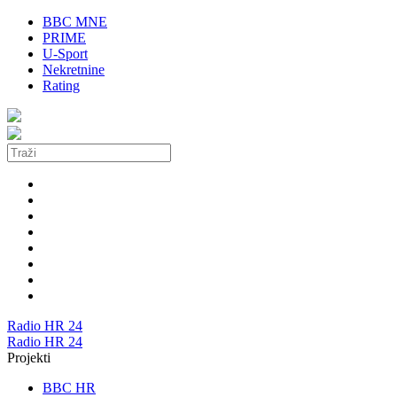
BBC MNE
PRIME
U-Sport
Nekretnine
Rating
Radio
HR 24
Radio HR 24
Projekti
BBC HR