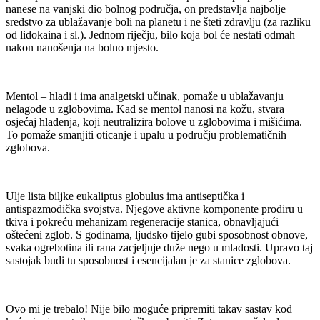
nanese na vanjski dio bolnog područja, on predstavlja najbolje
sredstvo za ublažavanje boli na planetu i ne šteti zdravlju (za razliku
od lidokaina i sl.). Jednom riječju, bilo koja bol će nestati odmah
nakon nanošenja na bolno mjesto.
Mentol – hladi i ima analgetski učinak, pomaže u ublažavanju
nelagode u zglobovima. Kad se mentol nanosi na kožu, stvara
osjećaj hlađenja, koji neutralizira bolove u zglobovima i mišićima.
To pomaže smanjiti oticanje i upalu u području problematičnih
zglobova.
Ulje lista biljke eukaliptus globulus ima antiseptička i
antispazmodička svojstva. Njegove aktivne komponente prodiru u
tkiva i pokreću mehanizam regeneracije stanica, obnavljajući
oštećeni zglob. S godinama, ljudsko tijelo gubi sposobnost obnove,
svaka ogrebotina ili rana zacjeljuje duže nego u mladosti. Upravo taj
sastojak budi tu sposobnost i esencijalan je za stanice zglobova.
Ovo mi je trebalo!
Nije bilo moguće pripremiti takav sastav kod