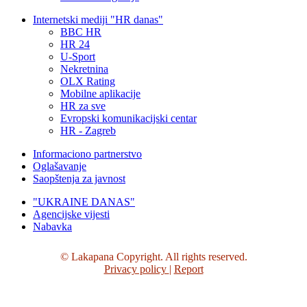
Internetski mediji "HR danas"
BBC HR
HR 24
U-Sport
Nekretnina
OLX Rating
Mobilne aplikacije
HR za sve
Evropski komunikacijski centar
HR - Zagreb
Informaciono partnerstvo
Oglašavanje
Saopštenja za javnost
"UKRAINE DANAS"
Agencijske vijesti
Nabavka
© Lakapana Copyright. All rights reserved.
Privacy policy
|
Report