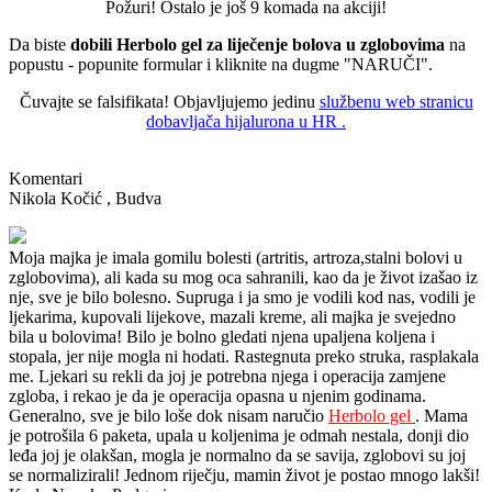
Požuri! Ostalo je još
9
komada na akciji!
Da biste
dobili
Herbolo gel
za liječenje bolova u zglobovima
na
popustu - popunite formular i kliknite na dugme "NARUČI".
Čuvajte se falsifikata!
Objavljujemo jedinu
službenu web stranicu
dobavljača
hijalurona
u
HR
.
Komentari
Nikola Kočić
, Budva
Moja majka je imala gomilu bolesti (artritis, artroza,stalni bolovi u
zglobovima), ali kada su mog oca sahranili, kao da je život izašao iz
nje, sve je bilo bolesno.
Supruga i ja smo je vodili kod nas, vodili je
ljekarima, kupovali lijekove, mazali kreme, ali majka je svejedno
bila u bolovima!
Bilo je bolno gledati njena upaljena koljena i
stopala, jer nije mogla ni hodati.
Rastegnuta preko struka, rasplakala
me.
Ljekari su rekli da joj je potrebna njega i operacija zamjene
zgloba, i rekao je da je operacija opasna u njenim godinama.
Generalno, sve je bilo loše dok nisam naručio
Herbolo gel
.
Mama
je potrošila 6 paketa, upala u koljenima je odmah nestala, donji dio
leđa joj je olakšan, mogla je normalno da se savija, zglobovi su joj
se normalizirali!
Jednom riječju, mamin život je postao mnogo lakši!