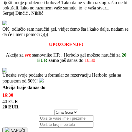
riješiti moje probleme i bolove! Tako da ne vidim razlog zašto ne bi
pokušali.
Iako ne razumem vaše sumnje, to je vaša stvar...
Sergej Dinčić
, Nikšić
OK, odlučio sam naručiti gel, vidjet ćemo šta i kako dalje, nadam se
da će i meni pomoći :))))
UPOZORENJE!
Akcija za
sve
stanovnike
HR
.
Herbolo gel
možete naručiti
za
20
EUR
samo još
danas do
16:30
Unesite svoje podatke u formular za rezervaciju
Herbolo
gela sa
popustom od 50%!
Akcija
traje danas
do
16:30
40
EUR
20
EUR
NARUČI