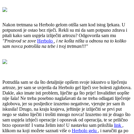
Nakon tretmana sa Herbolo gelom otišla sam kod istog ljekara.
U
potpunosti je ostao bez riječi.
Rekli su mi da sam potpuno zdrava i
pitali kako sam uspjela izliječiti artrozu?
Odgovorila sam mu
"Proizvod se zove
Herbolo
, i ne košta ništa u odnosu na to koliko
sam novca potrošila na tebe i tvoj tretman!!!"
Potrudila sam se da što detaljnije opišem svoje iskustvo u liječenju
artroze, jer sam se uvjerila da Herbolo gel liječi sve bolesti zglobova.
Dakle, ako imate isti problem, liječite ga što prije!
Invaliditet uopšte
nije šala!
Ne treba posebno naglašavati da ne treba odlagati liječenje
zglobova, jer su posljedice izuzetno negativne, vjerujte jer sam ih
iskusila!
Drugo, na kraju krajeva, jeftinije je izliječiti se prvi put
nego se stalno liječiti i trošiti mnogo novca!
Izuzetno mi je drago što
sam uspjela izbjeći operacije i oporavak od operacija, te se prilično
brzo oporaviti!
I vama želim isto!
U nastavku sam priložila
link
,
klikom na koji možete saznati više o
Herbolo gelu
, i naručiti ga po