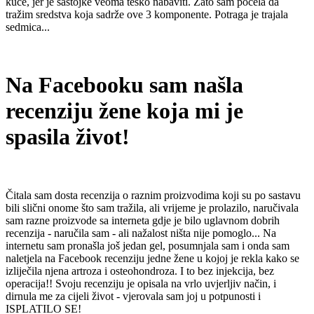
kuće, jer je sastojke veoma teško nabaviti.
Zato sam počela da
tražim sredstva koja sadrže ove 3 komponente.
Potraga je trajala
sedmica...
Na Facebooku sam našla
recenziju žene koja mi je
spasila život!
Čitala sam dosta recenzija o raznim proizvodima koji su po sastavu
bili slični onome što sam tražila, ali vrijeme je prolazilo, naručivala
sam razne proizvode sa interneta gdje je bilo uglavnom dobrih
recenzija - naručila sam - ali nažalost ništa nije pomoglo... Na
internetu sam pronašla još jedan gel, posumnjala sam i onda sam
naletjela na Facebook recenziju jedne žene u kojoj je rekla kako se
izliječila njena artroza i osteohondroza.
I to bez injekcija, bez
operacija!!
Svoju recenziju je opisala na vrlo uvjerljiv način, i
dirnula me za cijeli život - vjerovala sam joj u potpunosti i
ISPLATILO SE!