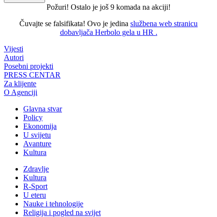
Požuri! Ostalo je još
9
komada na akciji!
Čuvajte se falsifikata!
Ovo je jedina
službena web stranicu
dobavljača
Herbolo gela
u
HR
.
Vijesti
Autori
Posebni projekti
PRESS CENTAR
Za klijente
O Agenciji
Glavna stvar
Policy
Ekonomija
U svijetu
Avanture
Kultura
Zdravlje
Kultura
R-Sport
U eteru
Nauke i tehnologije
Religija i pogled na svijet