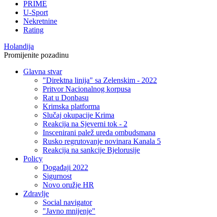
PRIME
U-Sport
Nekretnine
Rating
Holandija
Promijenite pozadinu
Glavna stvar
"Direktna linija" sa Zelenskim - 2022
Pritvor Nacionalnog korpusa
Rat u Donbasu
Krimska platforma
Slučaj okupacije Krima
Reakcija na Sjeverni tok - 2
Inscenirani palež ureda ombudsmana
Rusko regrutovanje novinara Kanala 5
Reakcija na sankcije Bjelorusije
Policy
Događaji 2022
Sigurnost
Novo oružje HR
Zdravlje
Social navigator
"Javno mnijenje"