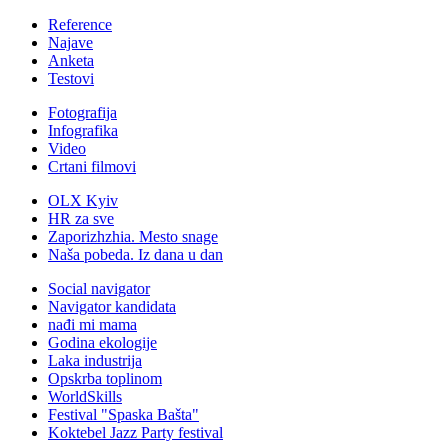
Reference
Najave
Anketa
Testovi
Fotografija
Infografika
Video
Crtani filmovi
OLX Kyiv
HR za sve
Zaporizhzhia.
Mesto snage
Naša pobeda.
Iz dana u dan
Social navigator
Navigator kandidata
nađi mi mama
Godina ekologije
Laka industrija
Opskrba toplinom
WorldSkills
Festival "Spaska Bašta"
Koktebel Jazz Party festival