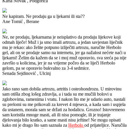
Karla Novak
, Podgorica
Ne kapiram.
Ne prodaju ga u ljekarni ili sta??
Ane Tomić
, Berane
Ne, ne prodaju, ljekarnama je neisplativo da prodaju lijekove koji
odmah liječe!
Muž i ja smo imali artrozu, a jedan savjestan liječnik
mu je rekao: ako želite potpuno izliječiti artrozu, naručite Herbolo
gel, ali on se prodaje samo na internetu, jer ga nažalost nećete naći u
ljekarni!
Želim da kažem da se i moj muž oporavio, sva sreća pa nije
završio u kolicima, jer je na vrijeme počeo da se liječi Herbolo
gelom, pa se oporavio bukvalno za 3-4 sedmice.
Senada Sejdinović
, Ulcinj
Jako rano sam dobila artrozu, artritis i osteohondrozu.
U mirovinu
sam otišla zbog lošeg zdravlja, a i tada su me mučili bolovi u
zglobovima, ramenima i vratu.
I nakon što me je udario auto, nastali
su prelomi su me prikovali za krevet 4 mjeseca, a kada sam i uspjela
da ustanem, morala sam se držati za hodalicu. Grozno!
Istovremeno
sam koristila mnoge masti, ali ili nisu pomogle, ili je trajanje
djelovanja bilo kratko, a same masti nisu jeftine!
Ne mogu opisati
kako mi je drago što sam saznala za
Herbolo
od prijateljice. Naručila