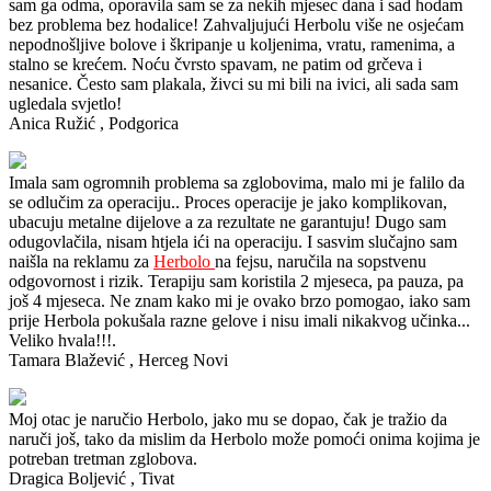
sam ga odma, oporavila sam se za nekih mjesec dana i sad hodam
bez problema bez hodalice!
Zahvaljujući Herbolu više ne osjećam
nepodnošljive bolove i škripanje u koljenima, vratu, ramenima, a
stalno se krećem.
Noću čvrsto spavam, ne patim od grčeva i
nesanice.
Često sam plakala, živci su mi bili na ivici, ali sada sam
ugledala svjetlo!
Anica Ružić
, Podgorica
Imala sam ogromnih problema sa zglobovima, malo mi je falilo da
se odlučim za operaciju..
Proces operacije je jako komplikovan,
ubacuju metalne dijelove a za rezultate ne garantuju!
Dugo sam
odugovlačila, nisam htjela ići na operaciju.
I sasvim slučajno sam
naišla na reklamu za
Herbolo
na fejsu, naručila na sopstvenu
odgovornost i rizik. Terapiju sam koristila 2 mjeseca, pa pauza, pa
još 4 mjeseca. Ne znam kako mi je ovako brzo pomogao, iako sam
prije Herbola pokušala razne gelove i nisu imali nikakvog učinka...
Veliko hvala!!!.
Tamara Blažević
, Herceg Novi
Moj otac je naručio Herbolo, jako mu se dopao, čak je tražio da
naruči još, tako da mislim da Herbolo može pomoći onima kojima je
potreban tretman zglobova.
Dragica Boljević
, Tivat