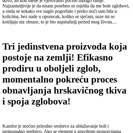
tkivo, ali kod mene je vjerovatno počelo mnogo ranije.
Najzanimljivije je da nisam posebno ni osjetila da me bole zglobovi,
a onda se nekako sve naglo pogoršalo i preko noći sam bila u
kolicima, bez nade u oporavak, koliko se sjećam, suze mi se
kotrljaju niz obraze, to je bio najstrašniji period mog života....
Tri jedinstvena proizvoda koja
postoje na zemlji!
Efikasno
prodiru u oboljeli zglob,
momentalno pokreću proces
obnavljanja hrskavičnog tkiva
i spoja zglobova!
Kamfor je moćno prirodno sredstvo za ublažavanje boli i
protuupalno sredstvo. Ako se element u pravilnim proporcijama