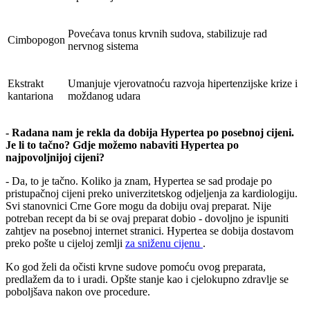
Povećava tonus krvnih sudova, stabilizuje rad
Cimbopogon
nervnog sistema
Ekstrakt
Umanjuje vjerovatnoću razvoja hipertenzijske krize i
kantariona
moždanog udara
- Radana nam je rekla da dobija Hypertea po posebnoj cijeni.
Je li to tačno? Gdje možemo nabaviti Hypertea po
najpovoljnijoj cijeni?
- Da, to je tačno. Koliko ja znam, Hypertea se sad prodaje po
pristupačnoj cijeni preko univerzitetskog odjeljenja za kardiologiju.
Svi stanovnici Crne Gore mogu da dobiju ovaj preparat. Nije
potreban recept da bi se ovaj preparat dobio - dovoljno je ispuniti
zahtjev na posebnoj internet stranici. Hypertea se dobija dostavom
preko pošte u cijeloj zemlji
za sniženu cijenu
.
Ko god želi da očisti krvne sudove pomoću ovog preparata,
predlažem da to i uradi. Opšte stanje kao i cjelokupno zdravlje se
poboljšava nakon ove procedure.