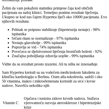
Želim da vam pokažem statistiku primjene čaja kod običnih
pacijenata na našoj klinici. Temeljno pratimo rezultate liječenja.
Ukupno se kod nas čajem Hypertea liječi oko 10000 pacijenata. Evo
njihovih rezultata:
Pritisak se potpuno stabilizuje (hipertenzija nestaje) - 98%
ispitanika
Srčani ritam se normalizuje - 97% ispitanika
Nestaju glavobolje - 99% ispitanika
Popravlja se vid - 74% ispitanika
Povećava se djelotvornost liječenja hroničnih bolesti - 92%
Značajna poboljšanja zdravlja uopšte - 99% ispitanika
Vidite da su rezultati prosto izuzetni. Ali tu ništa ne iznenađuje.
Sam Hypertea kreirali su na vodećem medicinskom fakultetu za
kliničku kardiologiju u Berlinu. Osim alfa-tokoferola, sadrži i oko
50 vitamina, makro i mikroelemenata korisnih za srce i krvne
sudove. Navešću nekoliko njih
Ojačava i tonizira zidove krvnih sudova. Snižava
Vitamin C
vjerovatnoću razvoja ateroskleroze i hipertenzijske
krize