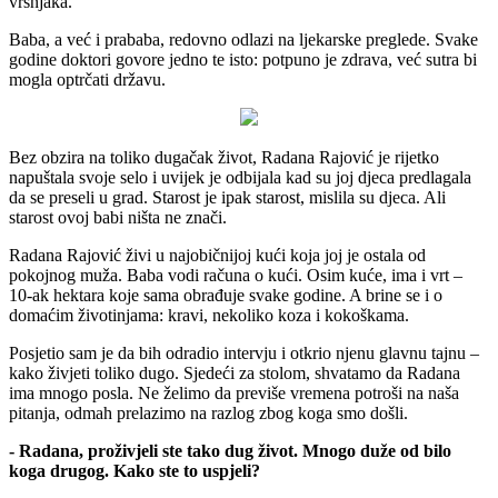
vršnjaka.
Baba, a već i prababa, redovno odlazi na ljekarske preglede. Svake
godine doktori govore jedno te isto: potpuno je zdrava, već sutra bi
mogla optrčati državu.
Bez obzira na toliko dugačak život, Radana Rajović je rijetko
napuštala svoje selo i uvijek je odbijala kad su joj djeca predlagala
da se preseli u grad. Starost je ipak starost, mislila su djeca. Ali
starost ovoj babi ništa ne znači.
Radana Rajović živi u najobičnijoj kući koja joj je ostala od
pokojnog muža. Baba vodi računa o kući. Osim kuće, ima i vrt –
10-ak hektara koje sama obrađuje svake godine. A brine se i o
domaćim životinjama: kravi, nekoliko koza i kokoškama.
Posjetio sam je da bih odradio intervju i otkrio njenu glavnu tajnu –
kako živjeti toliko dugo. Sjedeći za stolom, shvatamo da Radana
ima mnogo posla. Ne želimo da previše vremena potroši na naša
pitanja, odmah prelazimo na razlog zbog koga smo došli.
- Radana, proživjeli ste tako dug život. Mnogo duže od bilo
koga drugog. Kako ste to uspjeli?