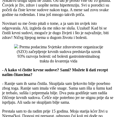
Nikakvu drugu tajnu ne znam. Od tad je prošlo više od 10 godina.
Čovjek je živ, zdrav i uopšte nema hipertenziju. Svi u porodici su
počeli da čiste krvne sudove nakon toga. A mene sad zovu svake
godine na rođendan. I ima još mnogo takvih priča.
Novinari su me često pitali o tome, a ja sam im uvijek isto
odgovarala. Ali, izgleda da me niko ne sluša. Uzalud! Kad bi se
čistili krvni sudovi, moguće je dugo živjeti i što je najvažnije, biti
zdrav! Ničeg lijepog nema u dugom životu i bolesti.
Prema podacima Svjetske zdravstvene organizacije
(SZO) začepljenje krvnih sudova predstavlja uzrok
93% razvoja bolesti: od bolesti gastrointestinalnog
trakta do kvarenja vida
- A kako vi čistite krvne sudove? Sami? Možete li dati recept
našim čitaocima?
- Ranije sam ih sama čistila. Skupljala sam ljekovito bilje posebno
zbog toga. Ranije sam imala više snage. Sama sam išla u šumu kad
je trebalo, sušila i pripremala bilje. Dva puta godišnje sam radila
čišćenje krvnih sudova. Češće nije potrebno jer ne stignu prije da se
isprljaju. Ali sada ne skupljam bilje sama.
Prestala sam to da radim prije 15 godina. Moja starija kćer živi u
Njemačkoj. Donosi mi preparat, odnosno čaj koji mi dođe po