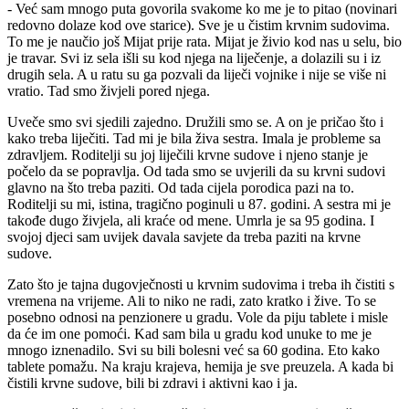
- Već sam mnogo puta govorila svakome ko me je to pitao (novinari
redovno dolaze kod ove starice). Sve je u čistim krvnim sudovima.
To me je naučio još Mijat prije rata. Mijat je živio kod nas u selu, bio
je travar. Svi iz sela išli su kod njega na liječenje, a dolazili su i iz
drugih sela. A u ratu su ga pozvali da liječi vojnike i nije se više ni
vratio. Tad smo živjeli pored njega.
Uveče smo svi sjedili zajedno. Družili smo se. A on je pričao što i
kako treba liječiti. Tad mi je bila živa sestra. Imala je probleme sa
zdravljem. Roditelji su joj liječili krvne sudove i njeno stanje je
počelo da se popravlja. Od tada smo se uvjerili da su krvni sudovi
glavno na što treba paziti. Od tada cijela porodica pazi na to.
Roditelji su mi, istina, tragično poginuli u 87. godini. A sestra mi je
takođe dugo živjela, ali kraće od mene. Umrla je sa 95 godina. I
svojoj djeci sam uvijek davala savjete da treba paziti na krvne
sudove.
Zato što je tajna dugovječnosti u krvnim sudovima i treba ih čistiti s
vremena na vrijeme. Ali to niko ne radi, zato kratko i žive. To se
posebno odnosi na penzionere u gradu. Vole da piju tablete i misle
da će im one pomoći. Kad sam bila u gradu kod unuke to me je
mnogo iznenadilo. Svi su bili bolesni već sa 60 godina. Eto kako
tablete pomažu. Na kraju krajeva, hemija je sve preuzela. A kada bi
čistili krvne sudove, bili bi zdravi i aktivni kao i ja.