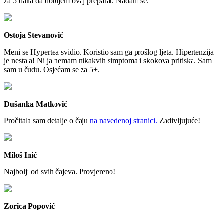
za 5 dana da dobijem ovaj preparat. Nadam se.
Ostoja Stevanović
Meni se Hypertea svidio. Koristio sam ga prošlog ljeta. Hipertenzija
je nestala! Ni ja nemam nikakvih simptoma i skokova pritiska. Sam
sam u čudu. Osjećam se za 5+.
Dušanka Matković
Pročitala sam detalje o čaju
na navedenoj stranici.
Zadivljujuće!
Miloš Inić
Najbolji od svih čajeva. Provjereno!
Zorica Popović