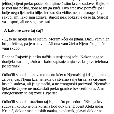
jeftinoj cijeni preko pošte. Sad njime čistim krvne sudove. Rajko, on
je kod nas poštar, donese mi ga kući. Ovo sredstvo pomaže još i
bolje nego ljekovito bilje. Jer kao što vidite, nemam snage da ga
sakupljam. Iako sam zdrava, starost ipak pokazuje da je tu. Starost
vas uspori, ali ne smije se stati.
- A kako se zove taj čaj?
- E, to ne mogu da se sjetim. Moram kćer da pitam. Daću vam njen
broj telefona, pa je nazovite. Ali ona vam živi u Njemačkoj, biće
vam skupo...
Radana Rajović je nešto tražila u susjednoj sobi. Nakon toga je
donijela staru bilježnicu – baba zapisuje u nju sve brojeve telefona
po starinski.
Odlučili smo da pozovemo njenu kćer u Njemačkoj i da je pitamo je
za ovaj čaj. Njena kćer je rekla da stvarno šalje taj čaj za čišćenje
krvnih sudova, ali je njemački, a ne crnogorski proizvod. Njemačke
ljekovite čajeve ne može slati preko granice bez certifikata. A na
crnogorskom se čaj zove Hypertea.
Odlučili smo da istražimo taj čaj i opštu proceduru čišćenja krvnih
sudova i koliko je ona korisna kod doktora. Docent Aleksandar
Krunić, doktor medicinskih nauka, akademik, glavni doktor na