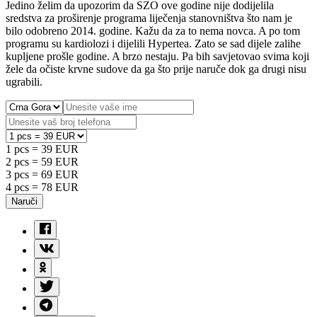
Jedino želim da upozorim da SZO ove godine nije dodijelila
sredstva za proširenje programa liječenja stanovništva što nam je
bilo odobreno 2014. godine. Kažu da za to nema novca. A po tom
programu su kardiolozi i dijelili Hypertea. Zato se sad dijele zalihe
kupljene prošle godine. A brzo nestaju. Pa bih savjetovao svima koji
žele da očiste krvne sudove da ga što prije naruče dok ga drugi nisu
ugrabili.
1 pcs = 39 EUR
2 pcs = 59 EUR
3 pcs = 69 EUR
4 pcs = 78 EUR
Naruči