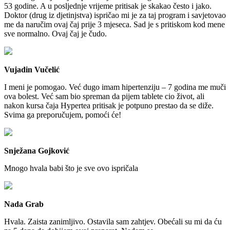
53 godine. A u posljednje vrijeme pritisak je skakao često i jako.
Doktor (drug iz djetinjstva) ispričao mi je za taj program i savjetovao
me da naručim ovaj čaj prije 3 mjeseca. Sad je s pritiskom kod mene
sve normalno. Ovaj čaj je čudo.
Vujadin Vučelić
I meni je pomogao. Već dugo imam hipertenziju – 7 godina me muči
ova bolest. Već sam bio spreman da pijem tablete cio život, ali
nakon kursa čaja Hypertea pritisak je potpuno prestao da se diže.
Svima ga preporučujem, pomoći će!
Snježana Gojković
Mnogo hvala babi što je sve ovo ispričala
Nada Grab
Hvala. Zaista zanimljivo. Ostavila sam zahtjev. Obećali su mi da ću