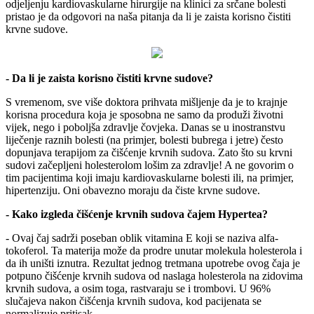
odjeljenju kardiovaskularne hirurgije na klinici za srčane bolesti
pristao je da odgovori na naša pitanja da li je zaista korisno čistiti
krvne sudove.
- Da li je zaista korisno čistiti krvne sudove?
S vremenom, sve više doktora prihvata mišljenje da je to krajnje
korisna procedura koja je sposobna ne samo da produži životni
vijek, nego i poboljša zdravlje čovjeka. Danas se u inostranstvu
liječenje raznih bolesti (na primjer, bolesti bubrega i jetre) često
dopunjava terapijom za čišćenje krvnih sudova. Zato što su krvni
sudovi začepljeni holesterolom lošim za zdravlje! A ne govorim o
tim pacijentima koji imaju kardiovaskularne bolesti ili, na primjer,
hipertenziju. Oni obavezno moraju da čiste krvne sudove.
- Kako izgleda čišćenje krvnih sudova čajem Hypertea?
- Ovaj čaj sadrži poseban oblik vitamina E koji se naziva alfa-
tokoferol. Ta materija može da prodre unutar molekula holesterola i
da ih uništi iznutra. Rezultat jednog tretmana upotrebe ovog čaja je
potpuno čišćenje krvnih sudova od naslaga holesterola na zidovima
krvnih sudova, a osim toga, rastvaraju se i trombovi. U 96%
slučajeva nakon čišćenja krvnih sudova, kod pacijenata se
normalizuje pritisak.