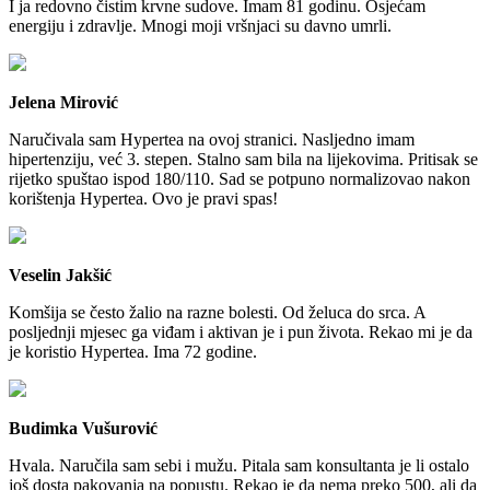
I ja redovno čistim krvne sudove. Imam 81 godinu. Osjećam
energiju i zdravlje. Mnogi moji vršnjaci su davno umrli.
Jelena Mirović
Naručivala sam Hypertea na ovoj stranici. Nasljedno imam
hipertenziju, već 3. stepen. Stalno sam bila na lijekovima. Pritisak se
rijetko spuštao ispod 180/110. Sad se potpuno normalizovao nakon
korištenja Hypertea. Ovo je pravi spas!
Veselin Jakšić
Komšija se često žalio na razne bolesti. Od želuca do srca. A
posljednji mjesec ga viđam i aktivan je i pun života. Rekao mi je da
je koristio Hypertea. Ima 72 godine.
Budimka Vušurović
Hvala. Naručila sam sebi i mužu. Pitala sam konsultanta je li ostalo
još dosta pakovanja na popustu. Rekao je da nema preko 500, ali da