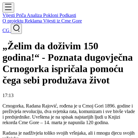
Vijesti
Priča
Analiza
Pokloni
Podkasti
O projektu
Reklama
Vijesti iz Crne Gore
CG
„Želim da doživim 150
godina!“ - Poznata dugovječna
Crnogorka ispričala pomoću
čega sebi produžava život
17:13
Crnogorka, Radana Rajović, rođena je u Crnoj Gori 1896. godine i
preživjela revoluciju, dva svjetska rata, komunizam i sve bivše vlade
i predsjednike. Uvrštena je na spisak najstarijih ljudi u Knjizi
rekorda Crne Gore – 14. marta je napunila 120 godina.
Radana je nadživjela toliko svojih vršnjaka, ali i mnogu djecu svojih