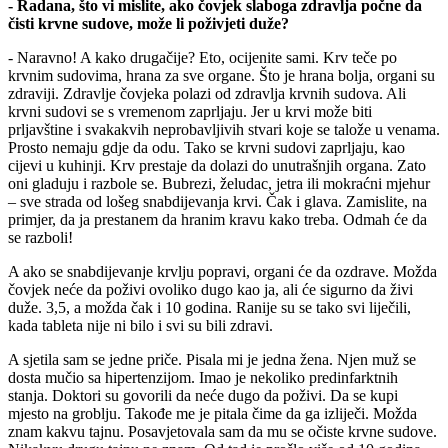
- Radana, što vi mislite, ako čovjek slaboga zdravlja počne da
čisti krvne sudove, može li poživjeti duže?
- Naravno! A kako drugačije? Eto, ocijenite sami. Krv teče po
krvnim sudovima, hrana za sve organe. Što je hrana bolja, organi su
zdraviji. Zdravlje čovjeka polazi od zdravlja krvnih sudova. Ali
krvni sudovi se s vremenom zaprljaju. Jer u krvi može biti
prljavštine i svakakvih neprobavljivih stvari koje se talože u venama.
Prosto nemaju gdje da odu. Tako se krvni sudovi zaprljaju, kao
cijevi u kuhinji. Krv prestaje da dolazi do unutrašnjih organa. Zato
oni gladuju i razbole se. Bubrezi, želudac, jetra ili mokraćni mjehur
– sve strada od lošeg snabdijevanja krvi. Čak i glava. Zamislite, na
primjer, da ja prestanem da hranim kravu kako treba. Odmah će da
se razboli!
A ako se snabdijevanje krvlju popravi, organi će da ozdrave. Možda
čovjek neće da poživi ovoliko dugo kao ja, ali će sigurno da živi
duže. 3,5, a možda čak i 10 godina. Ranije su se tako svi liječili,
kada tableta nije ni bilo i svi su bili zdravi.
A sjetila sam se jedne priče. Pisala mi je jedna žena. Njen muž se
dosta mučio sa hipertenzijom. Imao je nekoliko predinfarktnih
stanja. Doktori su govorili da neće dugo da poživi. Da se kupi
mjesto na groblju. Takođe me je pitala čime da ga izliječi. Možda
znam kakvu tajnu. Posavjetovala sam da mu se očiste krvne sudove.