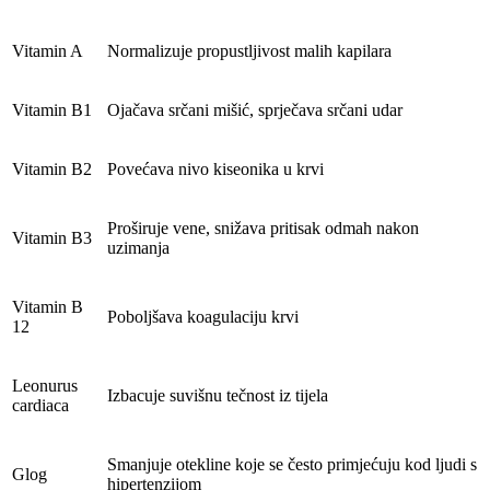
Vitamin A
Normalizuje propustljivost malih kapilara
Vitamin B1
Ojačava srčani mišić, sprječava srčani udar
Vitamin B2
Povećava nivo kiseonika u krvi
Proširuje vene, snižava pritisak odmah nakon
Vitamin B3
uzimanja
Vitamin B
Poboljšava koagulaciju krvi
12
Leonurus
Izbacuje suvišnu tečnost iz tijela
cardiaca
Smanjuje otekline koje se često primjećuju kod ljudi s
Glog
hipertenzijom