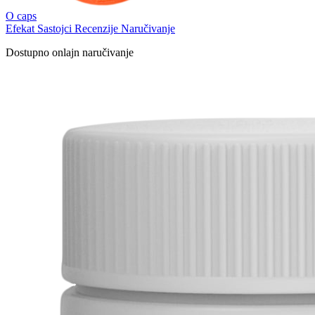
O caps
Efekat
Sastojci
Recenzije
Naručivanje
Dostupno onlajn naručivanje