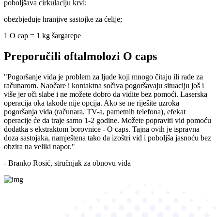
poboljšava cirkulaciju krvi;
obezbjeđuje hranjive sastojke za ćelije;
1 O cap = 1 kg šargarepe
Preporučili oftalmolozi
O caps
"Pogoršanje vida je problem za ljude koji mnogo čitaju ili rade za
računarom. Naočare i kontaktna sočiva pogoršavaju situaciju još i
više jer oči slabe i ne možete dobro da vidite bez pomoći. Laserska
operacija oka takođe nije opcija. Ako se ne riješite uzroka
pogoršanja vida (računara, TV-a, pametnih telefona), efekat
operacije će da traje samo 1-2 godine. Možete popraviti vid pomoću
dodatka s ekstraktom borovnice - O caps. Tajna ovih je ispravna
doza sastojaka, namještena tako da izoštri vid i poboljša jasnoću bez
obzira na veliki napor."
- Branko Rosić, stručnjak za obnovu vida