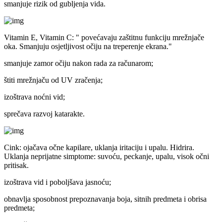
smanjuje rizik od gubljenja vida.
Vitamin E, Vitamin C:
" povećavaju zaštitnu funkciju mrežnjače
oka. Smanjuju osjetljivost očiju na treperenje ekrana."
smanjuje zamor očiju nakon rada za računarom;
štiti mrežnjaču od UV zračenja;
izoštrava noćni vid;
sprečava razvoj katarakte.
Cink:
ojačava očne kapilare, uklanja iritaciju i upalu. Hidrira.
Uklanja neprijatne simptome: suvoću, peckanje, upalu, visok očni
pritisak.
izoštrava vid i poboljšava jasnoću;
obnavlja sposobnost prepoznavanja boja, sitnih predmeta i obrisa
predmeta;