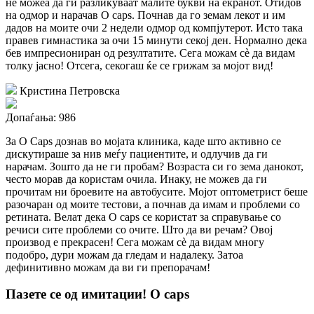
не можеа да ги разликуваат малите букви на екранот. Отидов
на одмор и нарачав O caps. Почнав да го земам лекот и им
дадов на моите очи 2 недели одмор од компјутерот. Исто така
правев гимнастика за очи 15 минути секој ден. Нормално дека
бев импресиониран од резултатите. Сега можам сѐ да видам
толку јасно! Отсега, секогаш ќе се грижам за мојот вид!
Кристина Петровска
Допаѓања: 986
За O Caps дознав во мојата клиника, каде што активно се
дискутираше за нив меѓу пациентите, и одлучив да ги
нарачам. Зошто да не ги пробам? Возраста си го зема данокот,
често морав да користам очила. Инаку, не можев да ги
прочитам ни броевите на автобусите. Мојот оптометрист беше
разочаран од моите тестови, а почнав да имам и проблеми со
ретината. Велат дека O caps се користат за справување со
речиси сите проблеми со очите. Што да ви речам? Овој
производ е прекрасен! Сега можам сѐ да видам многу
подобро, дури можам да гледам и надалеку. Затоа
дефинитивно можам да ви ги препорачам!
Пазете се од имитации!
O caps