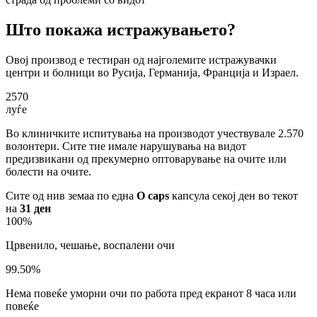
Што покажа истражувањето?
Овој производ е тестиран од најголемите истражувачки
центри и болници во Русија, Германија, Франција и Израел.
2570
луѓе
Во клиничките испитувања на производот учествувале 2.570
волонтери. Сите тие имале нарушувања на видот
предизвикани од прекумерно оптоварување на очите или
болести на очите.
Сите од нив земаа по една
O caps
капсула секој ден во текот
на
31 ден
100%
Црвенило, чешање, воспалени очи
99.50%
Нема повеќе уморни очи по работа пред екранот 8 часа или
повеќе