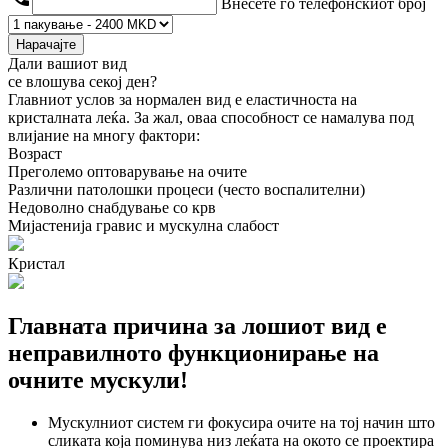
Внесете го телефонскиот број
Нарачајте
Дали вашиот вид
се влошува
секој ден?
Главниот услов за нормален вид е
еластичноста на
кристалната леќа.
За жал, оваа способност
се намалува
под
влијание на многу фактори:
Возраст
Преголемо оптоварување
на очите
Различни патолошки процеси
(често воспалителни)
Недоволно снабдување со крв
Мијастенија гравис
и мускулна слабост
Кристал
Главната причина за лошиот вид
е
неправилното функционирање на
очните мускули!
Мускулниот систем ги фокусира очите
на тој начин што
сликата која поминува низ леќата на окото се проектира