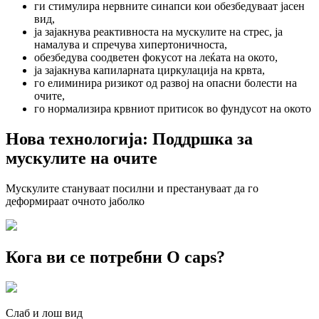
ги стимулира нервните синапси
кои обезбедуваат јасен
вид,
ја зајакнува реактивноста на мускулите
на стрес, ја
намалува и спречува хипертоничноста,
обезбедува соодветен
фокусот на леќата на окото,
ја зајакнува капиларната
циркулација на крвта,
го елиминира ризикот од развој на
опасни болести на
очите,
го нормализира крвниот притисок
во фундусот на окото
Нова технологија:
Поддршка за
мускулите на очите
Мускулите
стануваат посилни
и
престануваат да го
деформираат
очното јаболко
Кога ви се потребни
O caps?
Слаб
и лош
вид