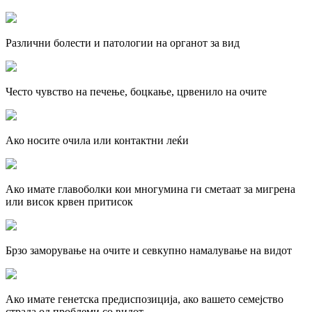
Различни
болести и патологии
на органот за вид
Често
чувство на печење, боцкање, црвенило
на очите
Ако
носите очила или контактни леќи
Ако имате
главоболки
кои многумина ги сметаат за мигрена
или висок крвен притисок
Брзо
заморување на очите
и севкупно намалување на видот
Ако имате
генетска предиспозиција,
ако вашето семејство
страда од проблеми со видот