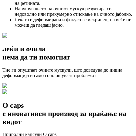
на ретината.
Нарушувањето на очниот мускул
резултира со
недоволно или прекумерно стискање на очното јаболко.
Леќата е деформирана
и фокусот е искривен, па веќе не
можеш да гледаш јасно.
леќи и очила
нема да ти помогнат
Тие ги опуштаат очните мускули, што доведува до нивна
деформација и само го влошуваат проблемот
O caps
е иновативен производ за
враќање на
видот
Природни капсули O caps