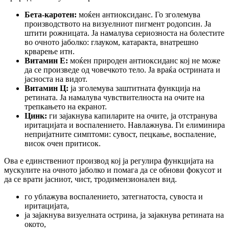
Бета-каротен:
моќен антиоксиданс. Го зголемува
производството на визуелниот пигмент родопсин. Ја
штити рожницата. Ја намалува сериозноста на болестите
во очното јаболко: глауком, катаракта, внатрешно
крварење итн.
Витамин Е:
моќен природен антиоксиданс кој не може
да се произведе од човечкото тело. Ја враќа острината и
јасноста на видот.
Витамин Ц:
ја зголемува заштитната функција нa
ретината. Ја намалува чувствителноста на очите на
трепкањето на екранот.
Цинк:
ги зајакнува капиларите на очите, ја отстранува
иритацијата и воспалението. Навлажнува. Ги елиминира
непријатните симптоми: сувост, пецкање, воспаление,
висок очен притисок.
Ова е единствениот производ кој ја регулира функцијата на
мускулите на очното јаболко и помага да се обнови фокусот и
да се врати јасниот, чист, тродимензионален вид.
го ублажува воспалението,
затегнатоста, сувоста и
иритацијата,
ја зајакнува визуелната острина,
ја зајакнува ретината на
окото,