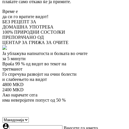
плаќате само откако ќе ја примите.
Време е
да си го вратите видот!
БЕЗ РЕЦЕПТ
ЗА
ДОМАШНА УПОТРЕБА
100%
ПРИРОДНИ СОСТОЈКИ
ПРЕПОРАЧАНО
ОД
ЦЕНТАР ЗА ГРИЖА ЗА ОЧИТЕ
Ја ублажува напнатоста и болката во очите
за 5 минути
Враќа 99 % од видот во текот на
третманот
Го спречува развојот на очни болести
и слабеењето на видот
4800
MKD
2400
MKD
Ако нарачате сега
има неверојатен попуст од 50 %
account_circle
Внесете го името