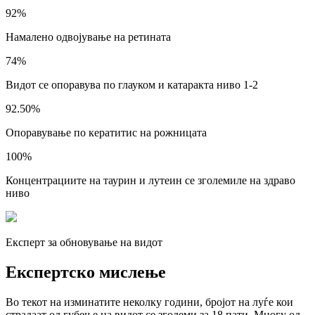
92%
Намалено одвојување на ретината
74%
Видот се опоравува по глауком и катаракта ниво 1-2
92.50%
Опоравување по кератитис на рожницата
100%
Концентрациите на таурин и лутеин се зголемиле на здраво
ниво
Експерт за обновување на видот
Експертско мислење
Во текот на изминатите неколку години, бројот на луѓе кои
страдаат од губење на видот
се зголеми за 18 пати.
Многу од