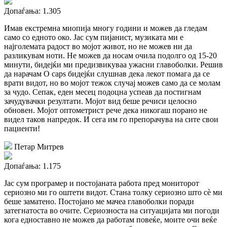
Допаѓања: 1.305
Имав екстремна миопија многу години и можев да гледам
само со едното око. Јас сум пијанист, музиката ми е
најголемата радост во мојот живот, но не можев ни да
разликувам ноти. Не можев да носам очила подолго од 15-20
минути, бидејќи ми предизвикуваа ужасни главоболки. Решив
да нарачам O caps бидејќи слушнав дека лекот помага да се
врати видот, но во мојот тежок случај можев само да се молам
за чудо. Сепак, еден месец подоцна успеав да постигнам
зачудувачки резултати. Мојот вид беше речиси целосно
обновен. Мојот оптометрист рече дека никогаш порано не
видел таков напредок. И сега им го препорачува на сите свои
пациенти!
Петар Митрев
Допаѓања: 1.175
Јас сум програмер и постојаната работа пред мониторот
сериозно ми го оштети видот. Стана толку сериозно што сѐ ми
беше заматено. Постојано ме мачеа главоболки поради
затегнатоста во очите. Сериозноста на ситуацијата ми погоди
кога едноставно не можев да работам повеќе, моите очи веќе