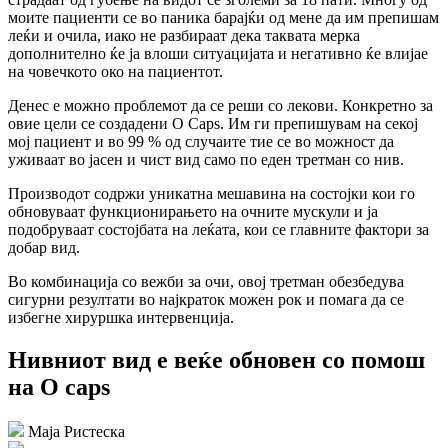
моите пациенти се во паника барајќи од мене да им препишам
леќи и очила, иако не разбираат дека таквата мерка
дополнително ќе ја влоши ситуацијата и негативно ќе влијае
на човечкото око
на пациентот.
Денес е можно проблемот да се реши со лекови. Конкретно за
овие цели
се создадени O Caps.
Им ги препишувам на секој
мој пациент
и во 99 % од случаите тие се во можност да
уживаат во јасен и чист вид само по еден третман
со нив.
Производот содржи уникатна мешавина на состојки кои го
обновуваат функционирањето на очните мускули и ја
подобруваат состојбата на леќата, кои се главните фактори за
добар вид.
Во комбинација со вежби за очи, овој третман обезбедува
сигурни резултати во најкраток можен рок и помага да се
избегне хируршка интервенција.
Нивниот вид е веќе обновен
со помош
на O caps
Маја Ристеска