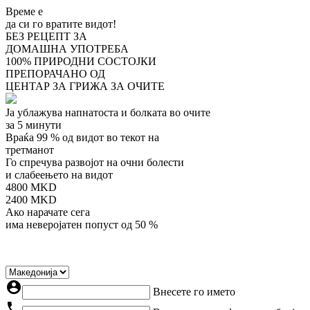
Време е
да си го вратите видот!
БЕЗ РЕЦЕПТ
ЗА
ДОМАШНА УПОТРЕБА
100%
ПРИРОДНИ СОСТОЈКИ
ПРЕПОРАЧАНО
ОД
ЦЕНТАР ЗА ГРИЖА ЗА ОЧИТЕ
Ја ублажува напнатоста и болката во очите
за 5 минути
Враќа 99 % од видот во текот на
третманот
Го спречува развојот на очни болести
и слабеењето на видот
4800
MKD
2400
MKD
Ако нарачате сега
има неверојатен попуст од 50 %
account_circle
Внесете го името
phone