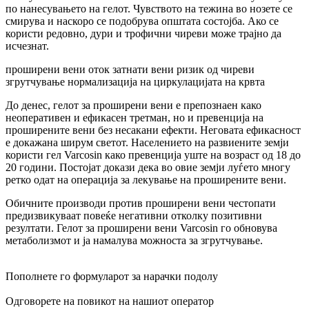
по нанесувањето на гелот. Чувството на тежина во нозете се
смирува и наскоро се подобрува општата состојба. Ако се
користи редовно, дури и трофични чиреви може трајно да
исчезнат.
проширени вени
оток
затнати вени
ризик од чиреви
згрутчување
нормализација на циркулацијата на крвта
До денес, гелот за проширени вени е препознаен како
неоперативен и ефикасен третман, но и превенција на
проширените вени без несакани ефекти. Неговата ефикасност
е докажана ширум светот. Населението на развиените земји
користи гел Varcosin како превенција уште на возраст од 18 до
20 години. Постојат докази дека во овие земји луѓето многу
ретко одат на операција за лекување на проширените вени.
Обичните производи против проширени вени честопати
предизвикуваат повеќе негативни отколку позитивни
резултати. Гелот за проширени вени Varcosin го обновува
метаболизмот и ја намалува можноста за згрутчување.
Пополнете го формуларот за нарачки подолу
Одговорете на повикот на нашиот оператор