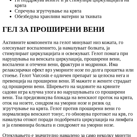
крвта
Спречува згрутчување на крвта
Обезбедува хранливи материи за ткивата
ГЕЛ ЗА ПРОШИРЕНИ ВЕНИ
Активните компоненти на гелот минуваат низ кожата, го
олеснуваат воспалението, ја намалуваат болката, ја
стимулираат циркулацијата и освежуваат. Гелот помага при
нарушувања на венската циркулација, проширени вени,
воспалени и отечени вени, фрактури и модринки. Има
релаксирачки ефект врз уморните нозе по долга прошетка или
стоење. Гелот Varcosin е одличен препарат за целосна нега и
превенција на проширени вени. И мажите и жените страдаат
од проширени вени. Ширењето на ѕидовите на крвните
садови игра клучна улога во нарушувањата со проширени
вени. Тоа предизвикува блокада на венскиот проток на крвта,
оток на нозете, синдром на уморни нозе и ризик од
згрутчување на крвта. Гелот против проширени вени го
нормализира венскиот тонус, го обновува протокот на крв, го
намалува отокот поради подобрената циркулација на лимфата
и ја елиминира болката и синдромот на уморни нозе.
Отекувањето е значително намалено за само неколку минути