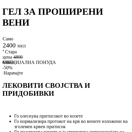
ГЕЛ ЗА ПРОШИРЕНИ
ВЕНИ
Само
2400
MKD
*
Стара
цена
4800
СПЕЦИЈАЛНА ПОНУДА
MKD
-50%
Нарачајте
ЛЕКОВИТИ СВОЈСТВА И
ПРИДОБИВКИ
Го олеснува притисокот во нозете
Го нормализира протокот на крв во вените изложени на
зголемен крвен притисок
Ги поддржува вените и ја стимулира циркулацијата на