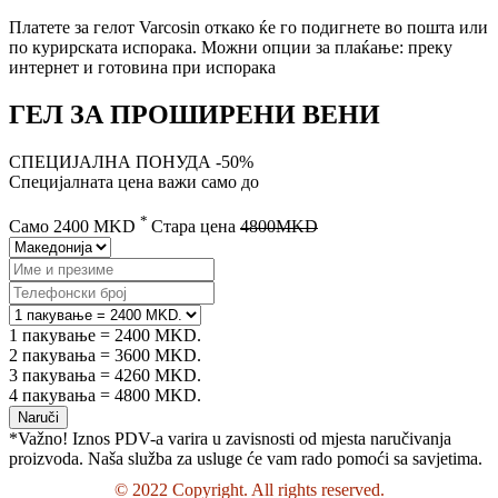
Платете за гелот Varcosin откако ќе го подигнете во пошта или
по курирската испорака. Можни опции за плаќање: преку
интернет и готовина при испорака
ГЕЛ ЗА ПРОШИРЕНИ ВЕНИ
СПЕЦИЈАЛНА ПОНУДА
-50%
Специјалната цена важи само до
*
Само
2400
MKD
Стара цена
4800MKD
1 пакување = 2400 MKD.
2 пакувања = 3600 MKD.
3 пакувања = 4260 MKD.
4 пакувања = 4800 MKD.
Naruči
*Važno! Iznos PDV-a varira u zavisnosti od mjesta naručivanja
proizvoda. Naša služba za usluge će vam rado pomoći sa savjetima.
© 2022 Copyright. All rights reserved.