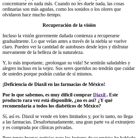
concentrarse en nada más. Cuando no les duele nada, las cosas
ordinarias son más agudas, como los sonidos o los olores que
olvidaron hace mucho tiempo.
Recuperación de la visión
Incluso la visión gravemente dañada comienza a recuperarse
gradualmente. Lo que veían antes a través de la niebla se vuelve
claro. Pueden ver la cantidad de autobuses desde lejos y disfrutar
nuevamente de la belleza de la naturaleza.
Y, lo más importante, ¡prolongan su vida! Se sentirán saludables y
alegres incluso en la vejez. Sus seres queridos no tendrán que cuidar
de ustedes porque podrán cuidar de sí mismos.
¡Deficiencia de Diaxil en las farmacias de México!
Por lo que sabemos, es muy difícil comprar
Diaxil
. Este
producto rara vez está disponible, ¿no es así? ¿Y qué
recomendaría a todos los diabéticos de México?
Sí, así es. Diaxil se vende en lotes limitados y, por lo tanto, no llega
a las farmacias. Desafortunadamente, una gran parte va al extranjero
y es comprada por clínicas privadas.
Pero tengo buenas noticias para los lectores de su revista: he hablado