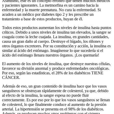
Asimismo, este es un concepto erróneo que tienen muchos médicos
y pacientes ignorantes. La metmorfina es un camino hacia la
enfermedad y la muerte prematura. No cura la enfermedad. Si
acuden a un médico por diabetes tipo 2 y les prescribe un
tratamiento a base de estos productos, huyan de él.
Todos estos productos aumentan los niveles de insulina hasta puntos
críticos. Debido a unos niveles de insulina tan elevados, la sangre se
coagula como la leche cuajada. La insulina, en grandes cantidades,
causa un gran daño al cuerpo. Destruye el hígado, los riñones y
otros órganos excretores. Por su constitución y acción, la insulina es
similar al ácido del estómago. Imagínense lo que sucedería si el
ácido del estómago llenara nuestros órganos. ¡Los quemaría!
El aumento de los niveles de insulina, que destruye nuestras células,
favorece su división anormal y produce enfermedades oncológicas.
Por eso, según las estadísticas, el 28% de los diabéticos TIENE
CÁNCER.
Además de eso, un gran contenido de insulina hace que los vasos
sanguíneos se obstruyan rápidamente de colesterol, ya que, debido
al efecto de la insulina, la sangre espesa no puede fluir
correctamente. Es por eso por lo que los vasos sanguíneos se llenan
de colesterol, lo que finalmente conduce al aumento de la presión
arterial. La hipertensión se presenta en el 98% de los diabéticos.
Además, se producen muchos otros problemas con el sistema