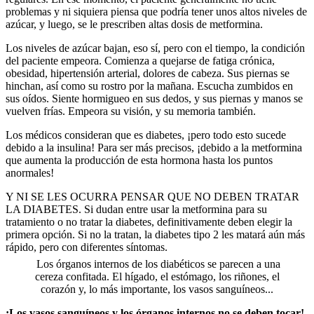
problemas y ni siquiera piensa que podría tener unos altos niveles de
azúcar, y luego, se le prescriben altas dosis de metformina.
Los niveles de azúcar bajan, eso sí, pero con el tiempo, la condición
del paciente empeora. Comienza a quejarse de fatiga crónica,
obesidad, hipertensión arterial, dolores de cabeza. Sus piernas se
hinchan, así como su rostro por la mañana. Escucha zumbidos en
sus oídos. Siente hormigueo en sus dedos, y sus piernas y manos se
vuelven frías. Empeora su visión, y su memoria también.
Los médicos consideran que es diabetes, ¡pero todo esto sucede
debido a la insulina! Para ser más precisos, ¡debido a la metformina
que aumenta la producción de esta hormona hasta los puntos
anormales!
Y NI SE LES OCURRA PENSAR QUE NO DEBEN TRATAR
LA DIABETES. Si dudan entre usar la metformina para su
tratamiento o no tratar la diabetes, definitivamente deben elegir la
primera opción. Si no la tratan, la diabetes tipo 2 les matará aún más
rápido, pero con diferentes síntomas.
Los órganos internos de los diabéticos se parecen a una
cereza confitada. El hígado, el estómago, los riñones, el
corazón y, lo más importante, los vasos sanguíneos...
¡Los vasos sanguíneos y los órganos internos no se deben tocar!