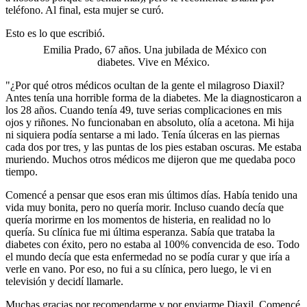
teléfono. Al final, esta mujer se curó.
Esto es lo que escribió.
Emilia Prado, 67 años. Una jubilada de México con
diabetes. Vive en México.
"¿Por qué otros médicos ocultan de la gente el milagroso Diaxil?
Antes tenía una horrible forma de la diabetes. Me la diagnosticaron a
los 28 años. Cuando tenía 49, tuve serias complicaciones en mis
ojos y riñones. No funcionaban en absoluto, olía a acetona. Mi hija
ni siquiera podía sentarse a mi lado. Tenía úlceras en las piernas
cada dos por tres, y las puntas de los pies estaban oscuras. Me estaba
muriendo. Muchos otros médicos me dijeron que me quedaba poco
tiempo.
Comencé a pensar que esos eran mis últimos días. Había tenido una
vida muy bonita, pero no quería morir. Incluso cuando decía que
quería morirme en los momentos de histeria, en realidad no lo
quería. Su clínica fue mi última esperanza. Sabía que trataba la
diabetes con éxito, pero no estaba al 100% convencida de eso. Todo
el mundo decía que esta enfermedad no se podía curar y que iría a
verle en vano. Por eso, no fui a su clínica, pero luego, le vi en
televisión y decidí llamarle.
Muchas gracias por recomendarme y por enviarme Diaxil. Comencé