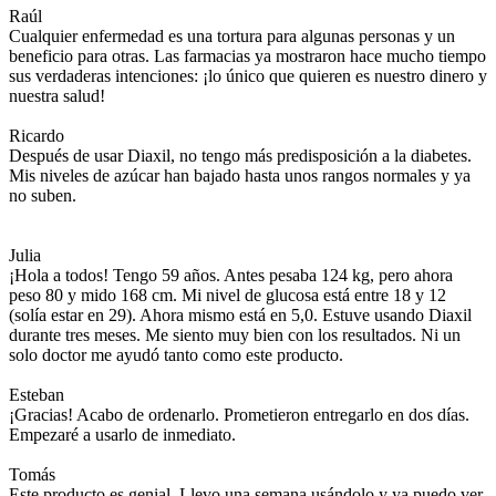
Raúl
Cualquier enfermedad es una tortura para algunas personas y un
beneficio para otras. Las farmacias ya mostraron hace mucho tiempo
sus verdaderas intenciones: ¡lo único que quieren es nuestro dinero y
nuestra salud!
Ricardo
Después de usar Diaxil, no tengo más predisposición a la diabetes.
Mis niveles de azúcar han bajado hasta unos rangos normales y ya
no suben.
Julia
¡Hola a todos! Tengo 59 años. Antes pesaba 124 kg, pero ahora
peso 80 y mido 168 cm. Mi nivel de glucosa está entre 18 y 12
(solía estar en 29). Ahora mismo está en 5,0. Estuve usando Diaxil
durante tres meses. Me siento muy bien con los resultados. Ni un
solo doctor me ayudó tanto como este producto.
Esteban
¡Gracias! Acabo de ordenarlo. Prometieron entregarlo en dos días.
Empezaré a usarlo de inmediato.
Tomás
Este producto es genial. Llevo una semana usándolo y ya puedo ver