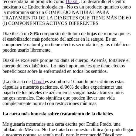
recomendaría un producto como
Diaxil
. Lo desarrolló el Centro
mexicano de Endocrinología en . No es un producto químico como
la metformina sino un COMPLEJO NATURAL PARA
TRATAMIENTO DE LA DIABETES QUE TIENE MÁS DE 60
(!) COMPONENTES ACTIVOS DIFERENTES.
Diaxil está un 80% compuesto de tintura de hojas de morera que es
el estabilizador más poderoso del azúcar en la sangre. Es un
componente natural y no tiene efectos secundarios, y los diabéticos
pueden usarlo libremente.
Diaxil es excelente porque no daña el cuerpo. Además, fortalece el
cuerpo de los diabéticos. Lo más importante es que tiene efectos
beneficiosos sobre la enfermedad en todos los sentidos.
¡La eficacia de
Diaxil
es asombrosa! Cuando prescribimos estas
cápsulas a nuestros pacientes, el 96% de ellos experimentó una
bajada de los niveles de azúcar en la sangre hasta alcanzar unos
rangos normales. Esto significa que pueden llevar una vida
completamente normal con restricciones mínimas.
La carta más honesta sobre tratamiento de la diabetes
Me gustaría mostrarles una carta escrita por Emilia Prado, una
jubilada de México. No fue tratada en nuestra clínica (no pudo llegar
a nosotros porque se sentía mal), pero le recomendé Diaxil por