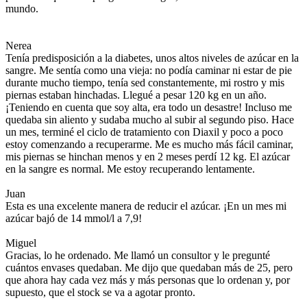
mundo.
Nerea
Tenía predisposición a la diabetes, unos altos niveles de azúcar en la
sangre. Me sentía como una vieja: no podía caminar ni estar de pie
durante mucho tiempo, tenía sed constantemente, mi rostro y mis
piernas estaban hinchadas. Llegué a pesar 120 kg en un año.
¡Teniendo en cuenta que soy alta, era todo un desastre! Incluso me
quedaba sin aliento y sudaba mucho al subir al segundo piso. Hace
un mes, terminé el ciclo de tratamiento con Diaxil y poco a poco
estoy comenzando a recuperarme. Me es mucho más fácil caminar,
mis piernas se hinchan menos y en 2 meses perdí 12 kg. El azúcar
en la sangre es normal. Me estoy recuperando lentamente.
Juan
Esta es una excelente manera de reducir el azúcar. ¡En un mes mi
azúcar bajó de 14 mmol/l a 7,9!
Miguel
Gracias, lo he ordenado. Me llamó un consultor y le pregunté
cuántos envases quedaban. Me dijo que quedaban más de 25, pero
que ahora hay cada vez más y más personas que lo ordenan y, por
supuesto, que el stock se va a agotar pronto.