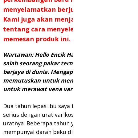
menyelamatkan berjuta-juta nyawa.
Kami juga akan menjawab soalan
tentang cara menyelenggara dan
memesan produk ini.
Wartawan: Hello Encik Hafiz, anda adalah
salah seorang pakar termuda dan paling
berjaya di dunia. Mengapa anda
memutuskan untuk mengabdikan diri
untuk merawat vena varikos?
Dua tahun lepas ibu saya terdapat masalah
serius dengan urat varikos. Darah beku dalam
uratnya. Beberapa tahun yang lalu, ibu saya
mempunyai darah beku di kakinya yang