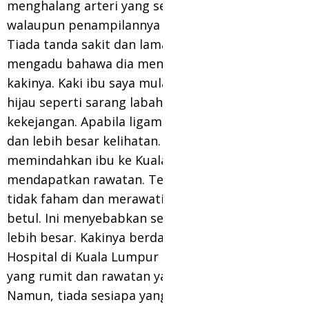
menghalang arteri yang sedang terbentuk,
walaupun penampilannya sentiasa cantik.
Tiada tanda sakit dan lama. Pernah sekali ibu
mengadu bahawa dia mengalami kebas pada
kakinya. Kaki ibu saya mula mempunyai urat
hijau seperti sarang labah-labah dan
kekejangan. Apabila ligamen yang menonjol
dan lebih besar kelihatan. Oleh itu, pakar itu
memindahkan ibu ke Kuala Lumpur untuk
mendapatkan rawatan. Tetapi, doktor itu
tidak faham dan merawatinya secara tidak
betul. Ini menyebabkan selari luka menjadi
lebih besar. Kakinya berdarah dan dijangkiti.
Hospital di Kuala Lumpur membuat diagnosis
yang rumit dan rawatan yang ditetapkan.
Namun, tiada sesiapa yang sudi menerima ibu