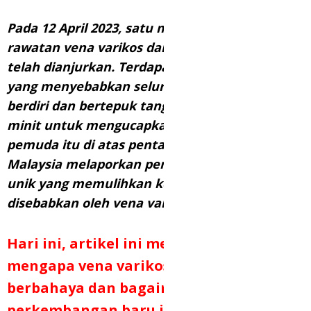
Pada 12 April 2023, satu mesyuarat pakar
rawatan vena varikos dari seluruh dunia
telah dianjurkan. Terdapat acara penting
yang menyebabkan seluruh dewan pakar
berdiri dan bertepuk tangan selama lebih 10
minit untuk mengucapkan tahniah kepada
pemuda itu di atas pentas. Pakar muda
Malaysia melaporkan penemuan kaedah
unik yang memulihkan kerosakan yang
disebabkan oleh vena varikos.
Hari ini, artikel ini menerangkan
mengapa vena varikos sangat
berbahaya dan bagaimana
perkembangan baru ini boleh