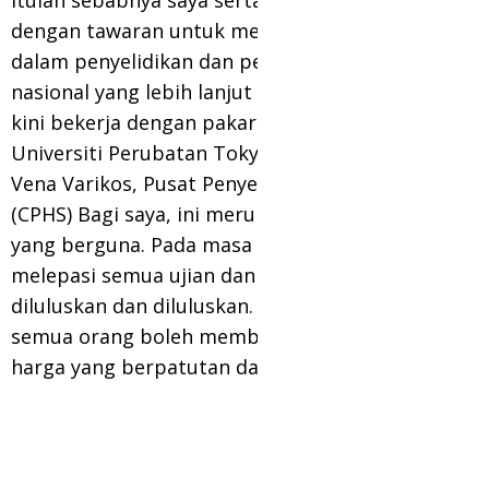
Itulah sebabnya saya serta-merta bersetuju
dengan tawaran untuk mengambil bahagian
dalam penyelidikan dan pembangunan
nasional yang lebih lanjut bagi ubat itu. Saya
kini bekerja dengan pakar terbaik dari
Universiti Perubatan Tokyo, Persatuan Pakar
Vena Varikos, Pusat Penyelidikan Kesihatan
(CPHS) Bagi saya, ini merupakan pengalaman
yang berguna. Pada masa ini, ubat itu telah
melepasi semua ujian dan ujian, telah
diluluskan dan diluluskan. Paling penting,
semua orang boleh membeli produk pada
harga yang berpatutan dan kos efektif.