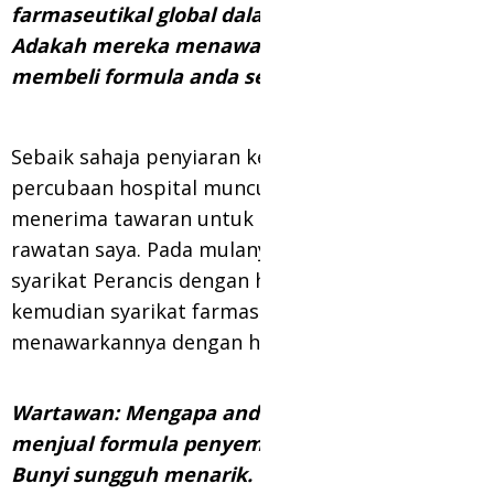
farmaseutikal global dalam rawatan anda.
Adakah mereka menawarkan untuk
membeli formula anda semula?
Sebaik sahaja penyiaran keputusan
percubaan hospital muncul. Saya segera mula
menerima tawaran untuk meluluskan rejimen
rawatan saya. Pada mulanya saya dibeli oleh
syarikat Perancis dengan harga RM 120 ribu,
kemudian syarikat farmaseutikal Amerika
menawarkannya dengan harga RM 35 juta.
Wartawan: Mengapa anda tidak mahu
menjual formula penyembuhan anda?
Bunyi sungguh menarik. Untuk mendengar