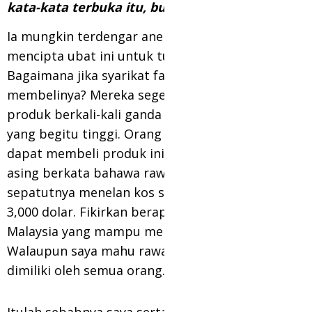
kata-kata terbuka itu, bukan?
Ia mungkin terdengar aneh, tetapi jika saya
mencipta ubat ini untuk tujuan menjualnya.
Bagaimana jika syarikat farmaseutikal asing
membelinya? Mereka segera menaikkan harga
produk berkali-kali ganda dan dengan harga
yang begitu tinggi. Orang ramai tidak akan
dapat membeli produk ini. Seorang pakar
asing berkata bahawa rawatan sedemikian
sepatutnya menelan kos sekurang-kurangnya
3,000 dolar. Fikirkan berapa ramai orang di
Malaysia yang mampu membelinya?
Walaupun saya mahu rawatan ini mampu
dimiliki oleh semua orang.