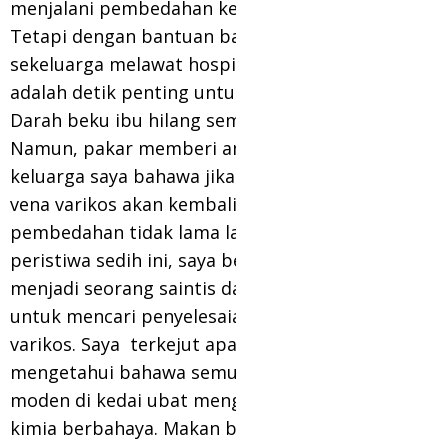
menjalani pembedahan kerana risiko tinggi.
Tetapi dengan bantuan badan kebajikan kami
sekeluarga melawat hospital di Johor. Ia
adalah detik penting untuk keluarga saya.
Darah beku ibu hilang semasa dirawat.
Namun, pakar memberi amaran kepada
keluarga saya bahawa jika tidak merawat
vena varikos akan kembali untuk
pembedahan tidak lama lagi. Selepas
peristiwa sedih ini, saya berjanji untuk
menjadi seorang saintis dan mengabdikan diri
untuk mencari penyelesaian untuk vena
varikos. Saya terkejut apabila saya mula
mengetahui bahawa semua ubat dan krim
moden di kedai ubat mengandungi bahan
kimia berbahaya. Makan buah boleh