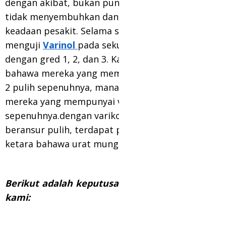
dengan akibat, bukan punca. Ubat-ubatan ini
tidak menyembuhkan dan memburukkan
keadaan pesakit. Selama satu bulan, kami
menguji
Varinol
pada sekumpulan 50 orang
dengan gred 1, 2, dan 3. Kajian mendapati
bahawa mereka yang mempunyai gred 1 dan
2 pulih sepenuhnya, manakala 27% daripada
mereka yang mempunyai vena varikos pulih
sepenuhnya.dengan varikos tahap 3. urat
beransur pulih, terdapat peningkatan yang
ketara bahawa urat mungkin kembali normal
Berikut adalah keputusan beberapa pesakit
kami: