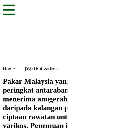
Berita terkini
"Akibat vena varikos sangat
berbahaya, bukan?"
Home
Urat varikos
Pakar Malaysia yang diiktiraf di
peringkat antarabangsa dan telah
menerima anugerah tertinggi
daripada kalangan pakar untuk
ciptaan rawatan untuk vena
varikos. Penemuan ini telah