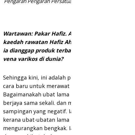
Pengarah Pengarah Persatuan Akademi Perubatan
Wartawan: Pakar Hafiz. Apakah perbezaan
kaedah rawatan Hafiz Ahmad? Dan adakah
ia dianggap produk terbaik untuk merawat
vena varikos di dunia?
Sehingga kini, ini adalah produk terbaik dan
cara baru untuk merawat vena varikos.
Bagaimanakah ubat lama berfungsi? Ia tidak
berjaya sama sekali. dan mempunyai kesan
sampingan yang negatif. Ia adalah jalan buntu
kerana ubat-ubatan lama hanya membantu
mengurangkan bengkak. Ia hanya berurusan