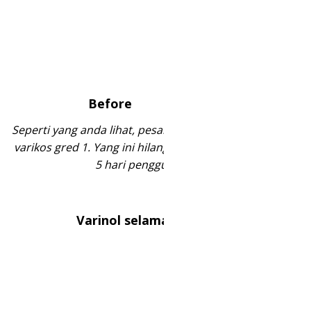
Before
After
Seperti yang anda lihat, pesakit ini mempunyai urat
varikos gred 1. Yang ini hilang tanpa kesan selepas
5 hari penggunaan.
Varinol selama 4 minggu