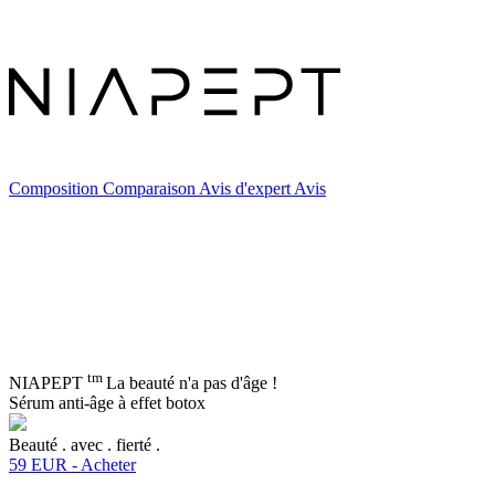
Composition
Comparaison
Avis d'expert
Avis
tm
NIAPEPT
La beauté n'a pas d'âge !
Sérum anti-âge à effet botox
B
e
a
u
t
é
.
a
v
e
c
.
f
i
e
r
t
é
.
59 EUR - Acheter