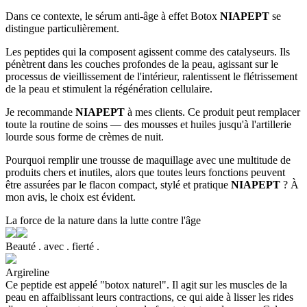
Dans ce contexte, le sérum anti-âge à effet Botox
NIAPEPT
se
distingue particulièrement.
Les peptides qui la composent agissent comme des catalyseurs. Ils
pénètrent dans les couches profondes de la peau, agissant sur le
processus de vieillissement de l'intérieur, ralentissent le flétrissement
de la peau et stimulent la régénération cellulaire.
Je recommande
NIAPEPT
à mes clients. Ce produit peut remplacer
toute la routine de soins — des mousses et huiles jusqu'à l'artillerie
lourde sous forme de crèmes de nuit.
Pourquoi remplir une trousse de maquillage avec une multitude de
produits chers et inutiles, alors que toutes leurs fonctions peuvent
être assurées par le flacon compact, stylé et pratique
NIAPEPT
? À
mon avis, le choix est évident.
La force de la nature dans la lutte contre l'âge
B
e
a
u
t
é
.
a
v
e
c
.
f
i
e
r
t
é
.
Argireline
Ce peptide est appelé "botox naturel". Il agit sur les muscles de la
peau en affaiblissant leurs contractions, ce qui aide à lisser les rides