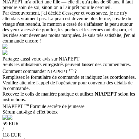
NIAPEPT m'a offert une fille — elle dit qu'à plus de 60 ans, il faut
prendre soin de soi, sinon on a l'air prêt pour le cercueil.
Par désœuvrement, j'ai décidé d'essayer et vous savez, je ne m'y
attendais vraiment pas. La peau est devenue plus ferme, l'ovale du
visage s'est retendu, le menton a cessé de s'affaisser, la peau autour
des yeux a cessé de gonfler, les poches et les cernes ont disparu, et
les rides sont devenues moins marquées. Je suis très satisfaite, j'en ai
commandé encore !
Partagez aussi votre avis sur
NIAPEPT
Seuls les utilisateurs enregistrés peuvent laisser des commentaires.
tm
Comment commander
NIAPEPT
?
Remplissez le formulaire de commande et indiquez les coordonnées.
Veuillez attendre l'appel de l'opérateur pour convenir des détails de
la commande.
Recevez le colis de manière pratique et utilisez
NIAPEPT
selon les
instructions.
tm
NIAPEPT
Formule secrète de jeunesse
Sérum anti-âge à effet botox
59 EUR
/
118 EUR