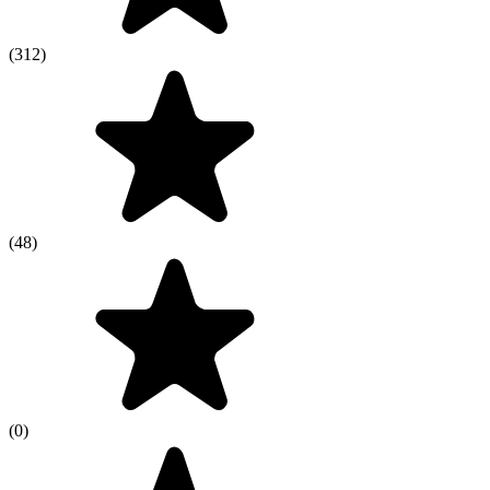
(312)
(48)
(0)