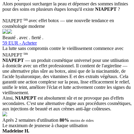
Alors pourquoi surcharger la peau et dépenser des sommes infinies
pour des soins en plusieurs étapes lorsqu'il existe
NIAPEPT
?
tm
NIAPEPT
avec effet botox — une nouvelle tendance en
cosmétologie moderne
B
e
a
u
t
é
.
a
v
e
c
.
f
i
e
r
t
é
.
59 EUR - Acheter
La lutte sans compromis contre le vieillissement commence avec
tm
NIAPEPT
NIAPEPT
— un produit cosmétique universel pour une utilisation
à domicile avec un effet professionnel. Il contient de l'argireline —
une alternative plus sûre au botox, ainsi que de la niacinamide, de
l'acide hyaluronique, des vitamines E et des extraits végétaux. Cela
garantit une action complexe sur la peau, lisse efficacement le relief,
unifie le teint, améliore l'éclat et lutte activement contre les signes du
vieillissement.
Ainsi,
NIAPEPT
est absolument sûr et ne provoque pas d'effets
secondaires. C'est une alternative digne aux procédures cosmétiques,
aux injections de beauté et aux crèmes anti-âge coûteuses.
Après 2 semaines d'utilisation
80%
moins de rides
Le maximum de jeunesse à chaque utilisation
Madeleine H.