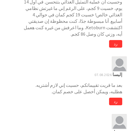
وحسيت أن عملية التمثيل الغذائي بتتحسن. في أول 14
يوم، خسيت 9 كجم، على الرغم إني ما غيرتش نظامي
الغذائي خالص! خسيت 19 كجم كمان في حوالي 4
أسابيع. أنا مبسوطة جدًا، كنت محظوظة إن صديقتي
اكتشفت Ketoburn، وما اعرفش من غيره كنت هعمل
أيه، وزني كان وصل 86 كجم.
رد
إليسا
07.08.2026
بعد ما قريت تقييماتكم، حسيت إني لازم أشتريه.
هطلبه، ويمكن أخصل على خصم كمان.
رد