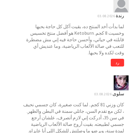
رندة
03.08.2026
لما بدأت أخد المنتج ده، بقيت آكل كل حاجة بحبها
وخسيت 8 كجم. Ketoburn هو أفضل منتج تخسيس
قابلته في حياتي، وأحسن حاجة فيه إني مش مضطرة
للتعب في صالة الألعاب الرياضية، وما عنديش أي
وقت لكده ولا بحبها.
رد
سلوى
03.08.2026
كان وزني 81 كجم.. لما كنت صغيرة، كان جسمي نحيف
، لكن مع تقدم السن، جاتلي سمنة في البطن والظهر.
في سن 35، أدركت إني لازم أتصرف، علشان أرجع
جسمي لطبيعته. بقيت أروح صالة الألعاب الرياضية
لمدة سنة، وبرضو ما وصلتش للشكل اللي أنا عايزاه.