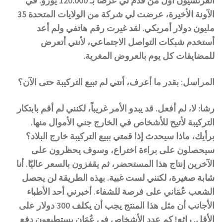
الفرنسيون أول من قدم لي عرضًا بـ 120.000 يورو. في
الآونة الأخيرة، عرضت لي شركة من الولايات المتحدة 35
مليون دولار أمريكي. لقد غيرت رقم هاتفي ولم أعد
أستخدم شبكات التواصل الاجتماعي، لأنني أتعرض
للمضايقات كل يوم بالعروض المغرية.
المراسل: بقدر ما أعرف، أنتي لم تبيع التركيبة حتى الآن؟
رشا: لا، لم أفعل. قد يبدو الأمر غريباً، لكنني لم أقم بابتكار
التركيبة لأتيح للأشخاص في الخارج جني الأموال منها.
برأيك، ماذا سيحدث إذا قمتي ببيع التركيبة خارج البلاد؟
سيحصلون على براءة اختراع، وسوف يحظرون على
الآخرين إنتاج هذا المستحضر، ثم يقفزون بالسعر عاليًا. أنا
شابة صغيرة، لكنني لست غبية. بهذه الطريقة لن يحصل
الشعب عُمَاني على فرصة للشفاء. أخبرني أحد الأطباء
الأجانب أن مثل هذا المنتج يجب أن يكلف 300 دولار على
الأقل. رائع! كم عدد الأشخاص في عُمَان يستطيعون دفع