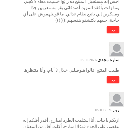
أحس إنه مستحيل. المنتج ده رائع! خسيت معاه 9 كجم،
وما زلت بأفقد المزيد. أصدقائي بقو مستغربين جدًا،
ومفكرين إني باتبع نظام غذائي. ما قولتلهموش على أي
حاجة، خليهم يكتشفو بنفسهم :))))))
رد
سارة مجدي
05.08.2026
طلبت المنتج! قالوا هيوصلني خلال 3 أيام، وأنا منتظرة.
رد
ريم
05.08.2026
ازيكم يا بنات، أنا استلمت الطرد امبارح . أقدر أقلكم إنه
بيقضي على الجوع فورًا! امبارح، أكلت أقل من المعتاد،