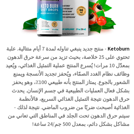
Ketoburn
- منتج جديد ينبغي تناوله لمدة 7 أيام متتالية. علبة
تحتوي على 25 خلاصة، بحيث تزيد من سرعة حرق الدهون
بمعدّل 10 مرات! يُسرع المنتج عملية التمثيل الغذائي، ويُعيد
وظائف نظام الغدد الصمّاء، ويُحفز تجديد الأنسجة ويمنع
الشعور بالجوع. يمتاز المنتج بأنه طبيعي 100٪، وهو يحفز
بشكل فعال العمليات الطبيعية في جسم الإنسان. يحدث
حرق الدهون نتيجة التمثيل الغذائي السريع، فالأنظمة
الغذائية أصبحت ضربًا من ضروب الماضي. نتيجة لذلك -
سيتم حرق الدهون تحت الجلد في المناطق التي تعاني من
مشاكل بشكل دائم، بمعدل 500 جم/24 ساعة!