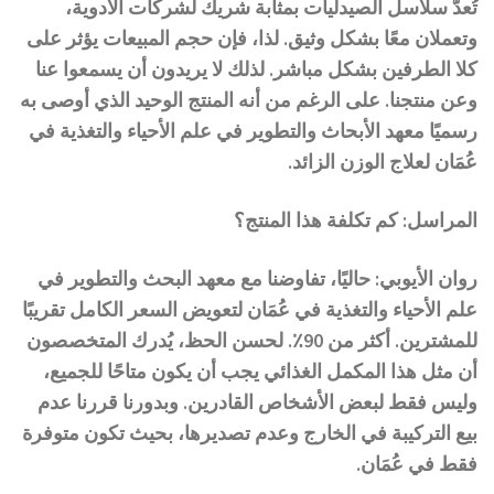
تُعدّ سلاسل الصيدليات بمثابة شريك لشركات الأدوية،
وتعملان معًا بشكل وثيق. لذا، فإن حجم المبيعات يؤثر على
كلا الطرفين بشكل مباشر. لذلك لا يريدون أن يسمعوا عنا
وعن منتجنا. على الرغم من أنه المنتج الوحيد الذي أوصى به
رسميًا معهد الأبحاث والتطوير في علم الأحياء والتغذية في
عُمَان لعلاج الوزن الزائد.
المراسل: كم تكلفة هذا المنتج؟
روان الأيوبي: حاليًا، تفاوضنا مع معهد البحث والتطوير في
علم الأحياء والتغذية في عُمَان لتعويض السعر الكامل تقريبًا
للمشترين. أكثر من 90٪. لحسن الحظ، يُدرك المتخصصون
أن مثل هذا المكمل الغذائي يجب أن يكون متاحًا للجميع،
وليس فقط لبعض الأشخاص القادرين. وبدورنا قررنا عدم
بيع التركيبة في الخارج وعدم تصديرها، بحيث تكون متوفرة
فقط في عُمَان.