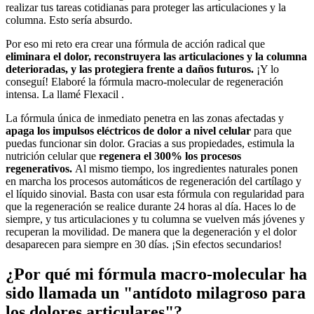
realizar tus tareas cotidianas para proteger las articulaciones y la
columna. Esto sería absurdo.
Por eso mi reto era crear una fórmula de acción radical que
eliminara el dolor, reconstruyera las articulaciones y la columna
deterioradas, y las protegiera frente a daños futuros.
¡Y lo
conseguí! Elaboré la fórmula macro-molecular de regeneración
intensa. La llamé
Flexacil
.
La fórmula única de inmediato penetra en las zonas afectadas y
apaga los impulsos eléctricos de dolor a nivel celular
para que
puedas funcionar sin dolor. Gracias a sus propiedades, estimula la
nutrición celular que
regenera el 300% los procesos
regenerativos.
Al mismo tiempo, los ingredientes naturales ponen
en marcha los procesos automáticos de regeneración del cartílago y
el líquido sinovial. Basta con usar esta fórmula con regularidad para
que la regeneración se realice durante 24 horas al día. Haces lo de
siempre, y tus articulaciones y tu columna se vuelven más jóvenes y
recuperan la movilidad. De manera que la degeneración y el dolor
desaparecen para siempre en 30 días. ¡Sin efectos secundarios!
¿Por qué mi fórmula macro-molecular ha
sido llamada un "antídoto milagroso para
los dolores articulares"?