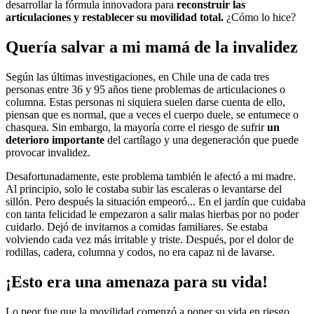
desarrollar la fórmula innovadora para
reconstruir las
articulaciones y restablecer su movilidad total.
¿Cómo lo hice?
Quería salvar a mi mamá de la invalidez
Según las últimas investigaciones, en Chile una de cada tres
personas entre 36 y 95 años tiene problemas de articulaciones o
columna. Estas personas ni siquiera suelen darse cuenta de ello,
piensan que es normal, que a veces el cuerpo duele, se entumece o
chasquea. Sin embargo, la mayoría corre el riesgo de sufrir
un
deterioro importante
del cartílago y una degeneración que puede
provocar invalidez.
Desafortunadamente, este problema también le afectó a mi madre.
Al principio, solo le costaba subir las escaleras o levantarse del
sillón. Pero después la situación empeoró... En el jardín que cuidaba
con tanta felicidad le empezaron a salir malas hierbas por no poder
cuidarlo. Dejó de invitarnos a comidas familiares. Se estaba
volviendo cada vez más irritable y triste. Después, por el dolor de
rodillas, cadera, columna y codos, no era capaz ni de lavarse.
¡Esto era una amenaza para su vida!
Lo peor fue que la movilidad comenzó a poner su vida en riesgo.