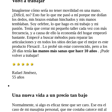
Volví a trabajar
Imagínense cómo sería no tener movilidad en una mano.
¿Difícil, no? Esto fue lo que me pasó a mí porque me dolían
los dedos, mis brazos estaban hinchados y mis manos
temblaban. Soy orfebre, lo que hago es mi trabajo y mi
pasión. Tenía que cerrar mi pequeño taller cada vez con más
frecuencia, y a causa de ello la economía del hogar empeoró
bastante. Empecé a buscar métodos para reparar las
articulaciones y en todos los sitios decían que el mejor es este
producto
Flexacil
. Lo probé sin estar convencido, pero a los
20 días tenía
las manos más sanas que hace 10 años
. ¡Pude
volver a trabajar!
★
★
★
★
★
Rafael Jiménez,
55 años
Una nueva vida a un precio tan bajo
Normalmente, si algo es eficaz tiene que ser caro. Ese era el
caso de mi masajista personal, que me costaba catorce mil al