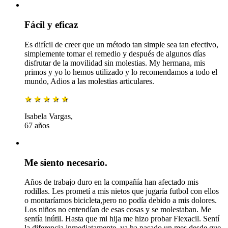
Fácil y eficaz
Es difícil de creer que un método tan simple sea tan efectivo,
simplemente tomar el remedio y después de algunos días
disfrutar de la movilidad sin molestias. My hermana, mis
primos y yo lo hemos utilizado y lo recomendamos a todo el
mundo, Adios a las molestias articulares.
★
★
★
★
★
Isabela Vargas,
67 años
Me siento necesario.
Años de trabajo duro en la compañía han afectado mis
rodillas. Les prometí a mis nietos que jugaría futbol con ellos
o montaríamos bicicleta,pero no podía debido a mis dolores.
Los niños no entendían de esas cosas y se molestaban. Me
sentía inútil. Hasta que mi hija me hizo probar Flexacil. Sentí
la diferencia inmediatamente. ya ha pasado un mes desde que