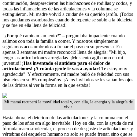
continuación, desaparecieron las hinchazones de rodillas y codos, y
todas las inflamaciones de las articulaciones y la columna se
extinguieron. Mi madre volvió a cuidar de su querido jardín. ¡Todos
nos quedamos asombrados cuando de repente se subió a la bicicleta
y se fue en ella llena de felicidad!
"¿Por qué caminan tan lento?" – preguntaba impaciente cuando
salimos con toda la familia a comer. Y nosotros simplemente
seguíamos acostumbrados a frenar el paso en su presencia. En
apenas 3 semanas mi madre reconoció llena de alegría: "Mi hijo,
tengo las articulaciones arregladas. ¡Me siento ágil como en mi
juventud!
¡Has inventado el antídoto para el dolor de
articulaciones! ¡A cuánta gente le vas a ayudar!
Te estoy muy
agradecida". Y efectivamente, mi madre bailó de felicidad con sus
bisnietos en su 85 cumpleaños. ¡A los invitados se les salían los ojos
de las órbitas al ver la forma en la que estaba!
Mi mamá recuperó la movilidad total y, con ella, la energía y la alegría de
vivir.
Hasta ahora, el deterioro de las articulaciones y la columna con el
paso de los años era algo inevitable. Hoy en día, con la ayuda de mi
fórmula macro-molecular, el proceso de desgaste de articulaciones y
vértebras del esqueleto humano no solo se puede frenar, sino que se