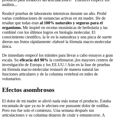
análisis...
Realicé pruebas de laboratorio intensivas durante un año. Probé
varias combinaciones de sustancias activas en mi madre. He de
resaltar que todas eran
al 100% naturales y seguras para el
organismo.
Me inspiré en recetas monásticas de herbolaria y las
combiné con los últimos logros en biología molecular. El
conocimiento científico, la fe en la naturaleza y una pizca de suerte
dieron sus frutos rápidamente: elaboré la fórmula macro-molecular
única.
De inmediato empecé los trámites para llevar a cabo ensayos a gran
escala. Su
eficacia del 98%
la confirmaron ¡los mayores centros de
investigación de Europa y los EE.UU.! Aún en la fase de pruebas
mi fórmula macro-molecular restauró de manera natural las
funciones articulares y de la columna vertebral en miles de
voluntarios.
Efectos asombrosos
El dolor de mi madre se alivió nada más tomar el producto. Estaba
encantada de que ya no le afectara ese punzante dolor de rodillas.
Pero eso fue solo el comienzo. Una semana después sus
articulaciones y su columna dejaron de crujir y entumecerse. A