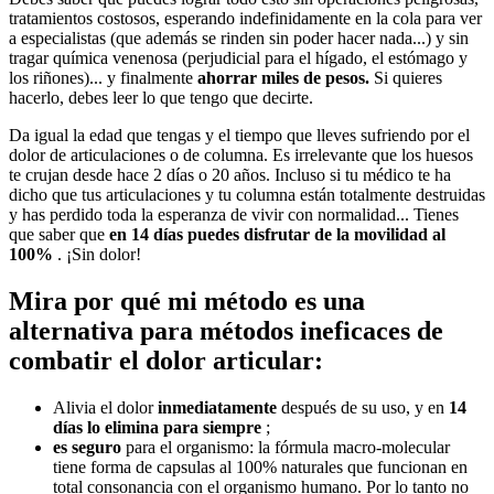
tratamientos costosos, esperando indefinidamente en la cola para ver
a especialistas (que además se rinden sin poder hacer nada...) y sin
tragar química venenosa (perjudicial para el hígado, el estómago y
los riñones)... y finalmente
ahorrar miles de pesos.
Si quieres
hacerlo, debes leer lo que tengo que decirte.
Da igual la edad que tengas y el tiempo que lleves sufriendo por el
dolor de articulaciones o de columna. Es irrelevante que los huesos
te crujan desde hace 2 días o 20 años. Incluso si tu médico te ha
dicho que tus articulaciones y tu columna están totalmente destruidas
y has perdido toda la esperanza de vivir con normalidad... Tienes
que saber que
en 14 días puedes disfrutar de la movilidad al
100%
. ¡Sin dolor!
Mira por qué mi método es una
alternativa para métodos ineficaces de
combatir el dolor articular:
Alivia el dolor
inmediatamente
después de su uso, y en
14
días lo elimina para siempre
;
es seguro
para el organismo: la fórmula macro-molecular
tiene forma de capsulas al 100% naturales que funcionan en
total consonancia con el organismo humano. Por lo tanto no