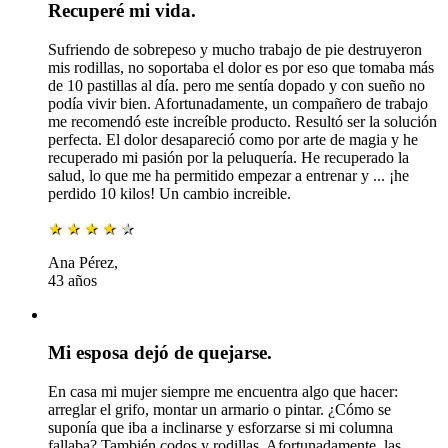
Recuperé mi vida.
Sufriendo de sobrepeso y mucho trabajo de pie destruyeron
mis rodillas, no soportaba el dolor es por eso que tomaba más
de 10 pastillas al día. pero me sentía dopado y con sueño no
podía vivir bien. Afortunadamente, un compañero de trabajo
me recomendó este increíble producto. Resultó ser la solución
perfecta. El dolor desapareció como por arte de magia y he
recuperado mi pasión por la peluquería. He recuperado la
salud, lo que me ha permitido empezar a entrenar y ... ¡he
perdido 10 kilos! Un cambio increible.
★
★
★
★
★
Ana Pérez,
43 años
Mi esposa dejó de quejarse.
En casa mi mujer siempre me encuentra algo que hacer:
arreglar el grifo, montar un armario o pintar. ¿Cómo se
suponía que iba a inclinarse y esforzarse si mi columna
fallaba? También codos y rodillas. Afortunadamente, las