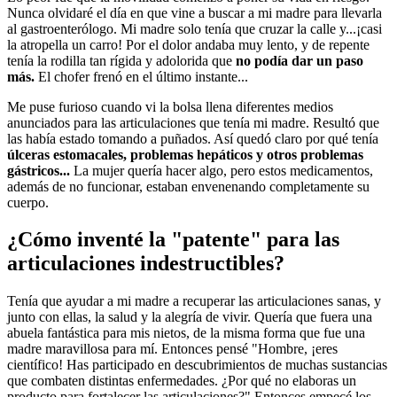
Nunca olvidaré el día en que vine a buscar a mi madre para llevarla
al gastroenterólogo. Mi madre solo tenía que cruzar la calle y...¡casi
la atropella un carro! Por el dolor andaba muy lento, y de repente
tenía la rodilla tan rígida y adolorida que
no podía dar un paso
más.
El chofer frenó en el último instante...
Me puse furioso cuando vi la bolsa llena diferentes medios
anunciados para las articulaciones que tenía mi madre. Resultó que
las había estado tomando a puñados. Así quedó claro por qué tenía
úlceras estomacales, problemas hepáticos y otros problemas
gástricos...
La mujer quería hacer algo, pero estos medicamentos,
además de no funcionar, estaban envenenando completamente su
cuerpo.
¿Cómo inventé la "patente" para las
articulaciones indestructibles?
Tenía que ayudar a mi madre a recuperar las articulaciones sanas, y
junto con ellas, la salud y la alegría de vivir. Quería que fuera una
abuela fantástica para mis nietos, de la misma forma que fue una
madre maravillosa para mí. Entonces pensé "Hombre, ¡eres
científico! Has participado en descubrimientos de muchas sustancias
que combaten distintas enfermedades. ¿Por qué no elaboras un
producto para fortalecer las articulaciones?" Entonces empecé los