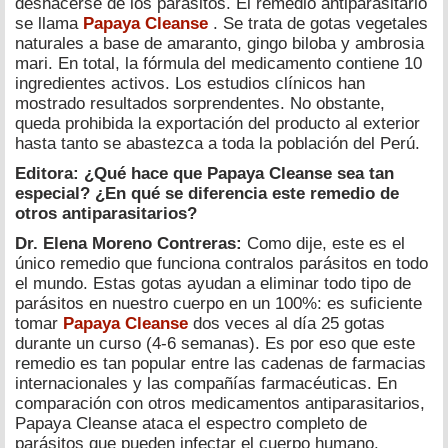
deshacerse de los parásitos. El remedio antiparasitario
se llama
Papaya Cleanse
. Se trata de gotas vegetales
naturales a base de amaranto, gingo biloba y ambrosia
mari. En total, la fórmula del medicamento contiene 10
ingredientes activos. Los estudios clínicos han
mostrado resultados sorprendentes. No obstante,
queda prohibida la exportación del producto al exterior
hasta tanto se abastezca a toda la población del Perú.
Editora: ¿Qué hace que Papaya Cleanse sea tan
especial? ¿En qué se diferencia este remedio de
otros antiparasitarios?
Dr. Elena Moreno Contreras:
Como dije, este es el
único remedio que funciona contralos parásitos en todo
el mundo. Estas gotas ayudan a eliminar todo tipo de
parásitos en nuestro cuerpo en un 100%: es suficiente
tomar
Papaya Cleanse
dos veces al día 25 gotas
durante un curso (4-6 semanas). Es por eso que este
remedio es tan popular entre las cadenas de farmacias
internacionales y las compañías farmacéuticas. En
comparación con otros medicamentos antiparasitarios,
Papaya Cleanse ataca el espectro completo de
parásitos que pueden infectar el cuerpo humano.