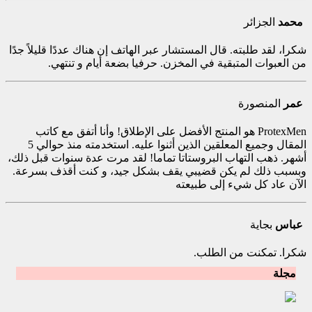
محمد
الجزائر
شكرا، لقد طلبته. قال المستشار عبر الهاتف إن هناك عددًا قليلاً جدًا
من العبوات المتبقية في المخزن. حرفيا بضعة أيام و تنتهي.
عمر
المنصورة
ProtexMen هو المنتج الأفضل على الإطلاق! وأنا أتفق مع كاتب
المقال وجميع المعلقين الذين أثنوا عليه. استخدمته منذ حوالي 5
أشهر. ذهب التهاب البروستاتا تماما! لقد مرت عدة سنوات قبل ذلك،
وبسبب ذلك لم يكن قضيبي يقف بشكل جيد، و كنت أقذف بسرعة.
الآن عاد كل شيء إلى طبيعته
عباس
بجاية
شكرا. تمكنت من الطلب.
مجلة