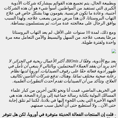
وبطبيعة الحال، يتم تجميع هذه القوائم بمشاركة شركات الأدوية
الكبرى التي تستفيد من المواطنين. أسوأ شيء هو أن هذه الشركات
أجنبية، وعادة ما تكون فرنسية. يقومون بهذا بشكل خاص في علاج
التهاب البروستاتا، لأن هذا مرض مزمن يصعب علاجه. ولهذا السبب
يوافق الرجال على معالجته عدة مرات، ثم يستسلمون ببساطة.
ومع ذلك، لمدة 10 سنوات على الأقل، لم يعد التهاب البروستاتا
مرضًا يصعب علاجه. من السهل والبسيط والآمن التعامل معه مرة
واحدة ولفترة طويلة.
يعد بيع الأدوية، وفقًا لـ BIOnis، أكثر الأعمال ربحية في الجزائر. لا
أحد يريد أن يفقد العملاء المحتملين، وبالتالي لا ينبغي أن تأمل في
ظهور أدوية فعالة حقًا على رفوف الصيدليات. أوروبا لديها نظام
رعاية صحية مختلف تمامًا. وهناك، تدفع شركات التأمين تكاليف
العلاج، وتتأكد من أن الصيدليات تقدم أحدث التطورات العلمية.
في الخريف الماضي، قمت أنا ونحو ثلاثين آخرين من كبار علماء
المسالك البولية بكتابة رسالة جماعية إلى وزارة الصحة. هذه هي
الجهة الأخيرة التي يجب اللجوء إليها في بلادنا، لكننا لم نتلق إجابة
حتى الآن... ولا أستطيع حتى أن أتخيل سبب صمتهم.
- قلت إن المنتجات الفعالة الحديثة متوفرة في أوروبا، لكن هل تتوفر