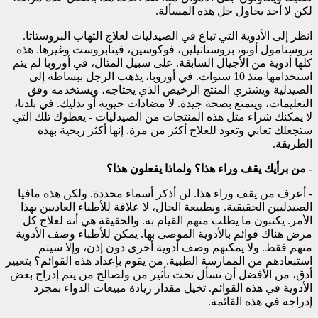
لكن لا أحد يحاول حل هذه المسألة.
انظر إلى الأدوية التي تباع في الصيدليات لعلاج التهاب البروستاتا.
بروستامول أونو، بروستاتيلين، فوكوسين، فيتابروست وغيرها. هذه
كلها أدوية من الأجيال السابقة. على سبيل المثال، في أوروبا لم يتم
استخدامها منذ 10 سنوات. في أوروبا، يذهب الرجل ببساطة إلى
الصيدلية ويشتري المنتج الرخيص الذي يحتاجه، ويستخدمه وفق
التعليمات، ويتمتع بصحة جيدة. لا مضادات حيوية أو تدليك. في بلدنا،
لا يمكنك شراء مثل هذه المنتجات من الصيدليات - يعطوك تلك التي
ستجعلك تعاني وتعود للعلاج أكثر من مرة. إنها أكثر ربحية بهذه
الطريقة.
- من برأيك يقف وراء هذا؟ ولماذا يفعلون هذا؟
- أعرف من يقف وراء هذا. لن أذكر أسماء محددة. ولكن هذه مافيا
الصيدليين الحقيقية. وبطبيعة الحال، لا علاقة للأطباء العاديين بهذا
الأمر. يكتبون ما يطلب منهم القيام به. والحقيقة هي أنه لعلاج كل
مرض هناك قوائم بالأدوية الموصى بها. يمكن للأطباء وصف الأدوية
منهم فقط. ولا يمكنهم وصف أدوية أخرى دون إذن، وإلا سيتم
استبعادهم من الممارسة الطبية. من يقوم بإعداد هذه القوائم؟ بتعبير
أدق، من الأفضل أن نسأل تحت تأثير من ولصالح من يتم إدراج بعض
الأدوية في هذه القوائم. تخيل مقدار زيادة مبيعات الدواء بمجرد
إدراجه في هذه القائمة.