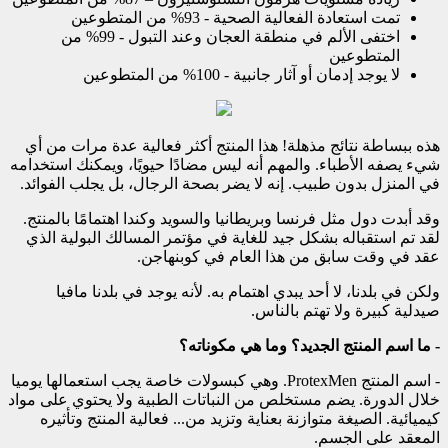
تمت استعادة الفعالية الصحية - 93% من المتطوعين
اختفى الألم في منطقة العجان وعند التبول - 99% من
المتطوعين
لا يوجد إدمان أو آثار جانبية - 100% من المتطوعين
هذه ببساطة نتائج مذهلة! هذا المنتج أكثر فعالية عدة مرات من أي
شيء يصفه الأطباء. والمهم أنه ليس مضادًا حيويًا، ويمكنك استخدامه
في المنزل بدون طبيب. إنه لا يضر بصحة الرجال، بل يجلب الفوائد.
وقد أبدت دول مثل فرنسا وبريطانيا والسويد وكندا اهتمامًا بالمنتج.
لقد تم استقباله بشكل جيد للغاية في مؤتمر المسالك البولية الذي
عقد في وقت سابق من هذا العام في كوبنهاجن.
ولكن في بلدنا، لا أحد يبدي اهتمام به. لأنه يوجد في بلدنا مافيا
صيدلية كبيرة ولا تهتم بالناس.
- ما اسم المنتج الجديد؟ وما هي مكوناته؟
- اسم المنتج ProtexMen. وهي كبسولات خاصة يجب استعمالها يوميا
خلال الدورة. يضم مستخلص من النباتات الطبية ولا يحتوي على مواد
كيميائية. الصيغة متوازنة بعناية وتزيد من... فعالية المنتج وتأثيره
المعقد على الجسم.