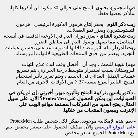
في المجموع، يحتوي المنتج على حوالي 30 مكونا. لن أذكرها كلها،
سأذكر بعضها فقط.
زيت ذكر الثوم
- يحفز إنتاج هرمون الذكورة الرئيسي - هرمون
التستوستيرون ويعزز نمو العضلات.
زيت شجرة الشاي
- يعزز دوران الدم في الأوعية الدقيقة في أنسجة
المفاصل، مما يسهل وصول الدم إلى مناطق الضرر.
زيت الدردار
- له تأثير مضاد للالتهابات ويساعد على تحسين عمليات
التجديد. ويعتبر من أقوى المنتجات الطبيعية لالتهاب البروستاتا.
مهم! نتيجة للبحث ، وجد أن
- أفضل وقت لبدء علاج التهاب
البروستاتا. بسبب استقرار متوسط درجة الحرارة ، يتم تسريع
عمليات التمثيل الغذائي في الجسم ، ويتم تعزيز تأثير استخدام
المنتج. التأثير أسرع بنسبة 37 ٪ من الأوقات الأخرى من العام
- دكتور ياسين, تركيبة المنتج وتأثيره مبهر. أخبرني، إن لم يكن في
الصيدليات، أين يمكن الحصول على ProtexMen؟ الآن، على سبيل
المثال، يفتح العديد من الشركات المصنعة مواقع الويب على
الإنترنت ويبيعون المنتجات من خلالها.
- نعم. هذه الإمكانية موجودة. يمكن لكل شخص طلب ProtexMen
على الموقع الرسمي
والآن يمكنك الحصول عليه بسعر مخفض. يتم
بيع ProtexMen للجميع بسعر مخفض.