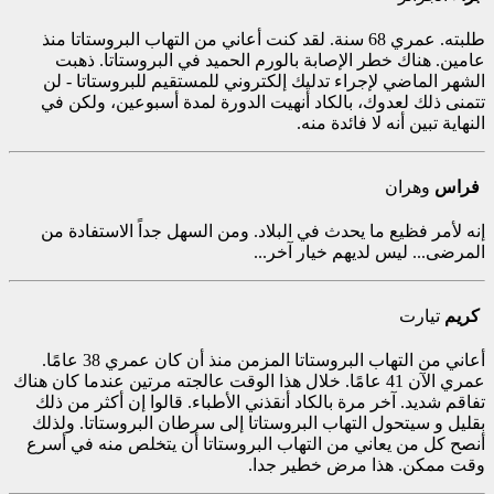
طلبته. عمري 68 سنة. لقد كنت أعاني من التهاب البروستاتا منذ
عامين. هناك خطر الإصابة بالورم الحميد في البروستاتا. ذهبت
الشهر الماضي لإجراء تدليك إلكتروني للمستقيم للبروستاتا - لن
تتمنى ذلك لعدوك، بالكاد أنهيت الدورة لمدة أسبوعين، ولكن في
النهاية تبين أنه لا فائدة منه.
فراس
وهران
إنه لأمر فظيع ما يحدث في البلاد. ومن السهل جداً الاستفادة من
المرضى... ليس لديهم خيار آخر...
كريم
تيارت
أعاني من التهاب البروستاتا المزمن منذ أن كان عمري 38 عامًا.
عمري الآن 41 عامًا. خلال هذا الوقت عالجته مرتين عندما كان هناك
تفاقم شديد. آخر مرة بالكاد أنقذني الأطباء. قالوا إن أكثر من ذلك
بقليل و سيتحول التهاب البروستاتا إلى سرطان البروستاتا. ولذلك
أنصح كل من يعاني من التهاب البروستاتا أن يتخلص منه في أسرع
وقت ممكن. هذا مرض خطير جدا.