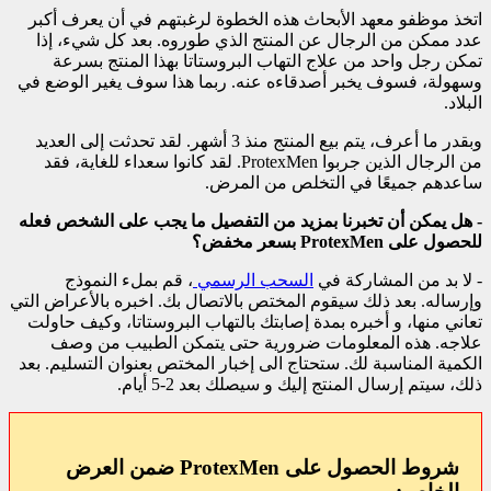
اتخذ موظفو معهد الأبحاث هذه الخطوة لرغبتهم في أن يعرف أكبر
عدد ممكن من الرجال عن المنتج الذي طوروه. بعد كل شيء، إذا
تمكن رجل واحد من علاج التهاب البروستاتا بهذا المنتج بسرعة
وسهولة، فسوف يخبر أصدقاءه عنه. ربما هذا سوف يغير الوضع في
البلاد.
وبقدر ما أعرف، يتم بيع المنتج منذ 3 أشهر. لقد تحدثت إلى العديد
من الرجال الذين جربوا ProtexMen. لقد كانوا سعداء للغاية، فقد
ساعدهم جميعًا في التخلص من المرض.
- هل يمكن أن تخبرنا بمزيد من التفصيل ما يجب على الشخص فعله
للحصول على ProtexMen بسعر مخفض؟
- لا بد من المشاركة في
السحب الرسمي
، قم بملء النموذج
وإرساله. بعد ذلك سيقوم المختص بالاتصال بك. اخبره بالأعراض التي
تعاني منها، و أخبره بمدة إصابتك بالتهاب البروستاتا، وكيف حاولت
علاجه. هذه المعلومات ضرورية حتى يتمكن الطبيب من وصف
الكمية المناسبة لك. ستحتاج الى إخبار المختص بعنوان التسليم. بعد
ذلك، سيتم إرسال المنتج إليك و سيصلك بعد 2-5 أيام.
شروط الحصول على ProtexMen ضمن العرض