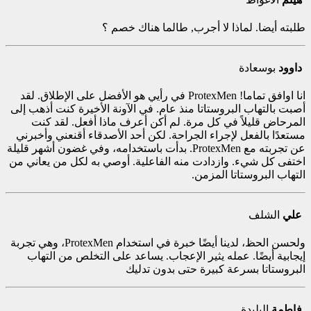
طلبته أيضا. لماذا لا أجرب, طالما هناك خصم ؟
داوود
بوسعادة
انا اوافق تماما! ProtexMen في رأيي هو الأفضل على الإطلاق. لقد
أصبت بالتهاب البروستاتا منذ عام. في الآونة الأخيرة كنت أذهب إلى
المرحاض قليلاً في كل مرة. لم أكن أعرف ماذا أفعل. لقد كنت
مستعدًا بالفعل لإجراء الجراحة. لكن أحد الأصدقاء أقنعني وأخبرني
عن تجربته مع ProtexMen. بدأت باستخدامه، وفي غضون أشهر قليلة
اختفى كل شيء. وازدادت منه الفاعلية. أوصي به لكل من يعاني من
التهاب البروستاتا المزمن.
علي
الشلف
ولحسن الحظ، لدينا أيضًا خبرة في استخدام ProtexMen، وهي تجربة
إيجابية أيضًا. عمله يثير الإعجاب. يساعد على التخلص من التهاب
البروستاتا بسرعة كبيرة حتى بدون تدليك
فاطمة
البليدة