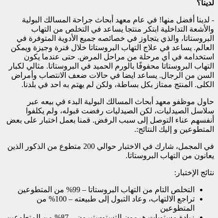
لدينا؟
- لدينا أفضل منها! في عام
معهد أبحاث جراحة المسالك البولية
والأشعة التداخلية ابتكر منتجا يساعد في التخلص من التهاب
البروستاتا، والذي يتجاوز في خصائصه جميع الأدوية المتوفرة في
العالم. يساعد في علاج التهاب البروستاتا خلال فنرة وجيزة ويمكن
استخدامه في أي مرحلة من مراحل المرض. حتى عندما يكون
التهاب البروستاتا محفوفًا بالورم الحميد في البروستاتا. مثالي لكبار
السن من الرجال. يساعد ايضا في حالات ضعف الانتصاب وأمراض
الكلى. المنتج ممتاز بكل بساطة، ولكن لم يهتم به احد في بلدنا.
حاول موظفو معهد أبحاث المسالك البولية البدء في بيعه عبر
سلاسل الصيدليات، لكن الصيدليات رفضت قبوله، ولم يكلفوا
أنفسهم عناء التوصل إلى سبب الرفض. قمنا بعمل اختبار على بعض
المتطوعين و إليك النتائج:.
في المجمل، شارك في الاختبار حوالي 200 متطوع من الذكور الذين
يعانون من التهاب البروستاتا.
نتائج الإختبار:
التخلص التام من التهاب البروستاتا – 99% من المتطوعين
تراجع الالتهاب، وعاد التبول إلى طبيعته – 100% من
المتطوعين
زيادة مستويات هرمون التستوستيرون – 87% من المتطوعين