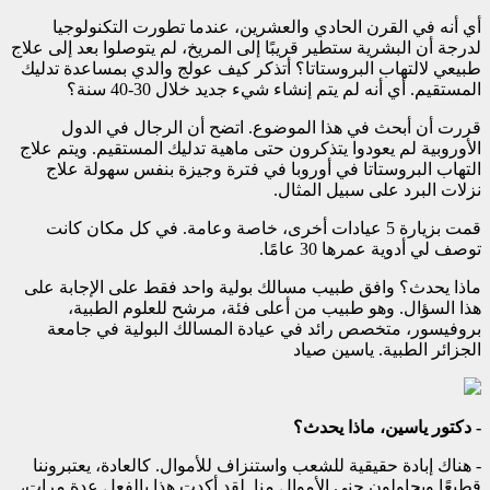
أي أنه في القرن الحادي والعشرين، عندما تطورت التكنولوجيا
لدرجة أن البشرية ستطير قريبًا إلى المريخ، لم يتوصلوا بعد إلى علاج
طبيعي لالتهاب البروستاتا؟ أتذكر كيف عولج والدي بمساعدة تدليك
المستقيم. أي أنه لم يتم إنشاء شيء جديد خلال 30-40 سنة؟
قررت أن أبحث في هذا الموضوع. اتضح أن الرجال في الدول
الأوروبية لم يعودوا يتذكرون حتى ماهية تدليك المستقيم. ويتم علاج
التهاب البروستاتا في أوروبا في فترة وجيزة بنفس سهولة علاج
نزلات البرد على سبيل المثال.
قمت بزيارة 5 عيادات أخرى، خاصة وعامة. في كل مكان كانت
توصف لي أدوية عمرها 30 عامًا.
ماذا يحدث؟ وافق طبيب مسالك بولية واحد فقط على الإجابة على
هذا السؤال. وهو طبيب من أعلى فئة، مرشح للعلوم الطبية،
بروفيسور، متخصص رائد في عيادة المسالك البولية في جامعة
الجزائر الطبية. ياسين صياد
- دكتور ياسين، ماذا يحدث؟
- هناك إبادة حقيقية للشعب واستنزاف للأموال. كالعادة، يعتبروننا
قطيعًا ويحاولون جني الأموال منا. لقد أكدت هذا بالفعل عدة مرات،