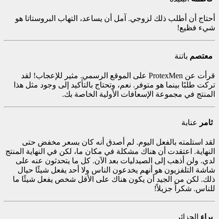
أحتاج أن أطلب ذلك لزوجي. آمل أن يساعد، التهاب البروستاتا هو
شيء فظيع!
معتصم
باتنة
قرأت عن ProtexMen على الموقع الرسمي. مثير للإعجاب! لقد
تركت طلبًا بينما هو متوفر. نعم، وتحتاج بالتأكيد إلى وجود مثل هذا
المنتج في مجموعة الإسعافات الأولية الخاصة بك.
ثامر
عنابة
لقد استلمته بالفعل اليوم. لم أصدق أنه كان بسعر مخفض حتى
النهاية. اعتقدت أن هناك مشكلة في مكان ما، لكن في النهاية المنتج
لدي. ولن أذهب إلى الصيدليات بعد الآن. كل ما يتحدثون عنه على
شاشة التلفزيون هو أنهم يخدعون الناس ولا أحد يفعل شيئًا حيال
ذلك. لكن من الجيد أن يكون هناك على الأقل شخص يفعل شيئًا ما
للناس. شكراً جزيلاً!
براء
الجزائر