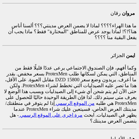
مروان
رقان
ما هذا الهراء؟؟؟؟ لماذا لا يضمن العرض مدينتي؟؟؟ ألسنا أناس
هنا؟!؟! لماذا يوجد عرض للمناطق "المختارة" فقط؟ ماذا يجب أن
يفعل البقية منا ؟؟؟؟
ايمن
الجزائر
وكما أفهم، فإن الصندوق الاجتماعي يرعى عددًا قليلًا فقط من
المناطق، التي يمكن لسكانها طلب ProtexMen بسعر مخفض. بقدر
ما أعرف.
يريدون وضع سعر 15800 DZD مقابل العبوة. على الأقل،
هذا ما تصر عليه الصيدليات التي تخطط لشراء ProtexMen. ولكن
حتى الآن لم يتم شحن أي شيء إلى الصيدليات وبسبب هذا الوضع لا
يعرف متى سيتم ذلك. لذا فإن الطريقة الوحيدة حاليًا للحصول على
ProtexMen هي طلبه
من الموقع الرسمي
إذا لم يتوفر في منطقتك/
مدينتك العرض الخاص، فسيتعين عليك شراء ProtexMen عندما
يظهر في الصيدليات. ابحث
مرة اخرى على الموقع الرسمي
- هل
يتضمن العرض مدينتك؟
هيثم
الأغواط