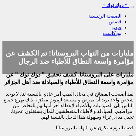
" دوك توك "
الصفحة الرئيسية
قصص
فيديو
بودكاست
مليارات من التهاب البروستاتا! تم الكشف عن
مؤامرة واسعة النطاق للأطباء ضد الرجال
مليارات على البروستاتا. كشف تحقيق " دوك توك " عن
مؤامرة واسعة النطاق للأطباء والصيادلة ضد أهل الجزائر
لقد أصبحت الفضائح في مجال الطب أمر عادي بالنسبة لنا. لا يوجد
شخص واحد يريد أن يمرض و مستعد للموت مبكرًا، لذلك يهرع جميع
الناس إلى الصيدليات والأطباء لإعطاء آخر أموالهم للتخلص من
أمراضهم. الصيادلة والأطباء المتعطشون للمال يستغلون عجزنا.
تخيل مدى إغراء وسهولة هذا الدخل بالنسبة لهم.
قصة اليوم ستكون عن التهاب البروستاتا.