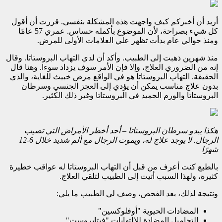
أريد أن أخبركم كيف واجهت هذه المشكلة بنفسي. قررت أن أقول
كل شيء بصراحة، لأن الموضوع بأكمله حساس. عمري 57 عامًا
ومنذ حوالي عام بدأت تظهر علي العلامات الأولى للمرض.
منذ شهرين ذهبت إلى الطبيب. وأكد أن لدي التهاب البروستاتا. وقال
إنه من الضروري العلاج، وإلا فإن الأمر سوف يزداد سوءا. وهنا قال
الحقيقة. التهاب البروستاتا هو في الواقع مرض خبيث للغاية، والذي
بدون علاج مناسب يمكن أن يؤدي إلى العجز الجنسي وسرطان
البروستاتا والورم الحميد في البروستاتا وغير ذلك الكثير.
هكذا يبدو سرطان البروستاتا – أحد أخطر الأمراض التي تصيب
الرجال. لا يوجد علاج له، ويموت الرجال مع ألم شديد خلال 6-12
شهرًا
بالطبع كنت أعرف من قبل أن التهاب البروستاتا له عواقب خطيرة
كثيرة، ولهذا السبب أتيت إلى الطبيب لتلقي العلاج.
ونتيجة لذلك، بعد الفحص، وصف لي الطبيب ما يلي:
المضادات الحيوية "أوفلوكسين"
التحاميل المضادة للالتهابات "فيتابروست"