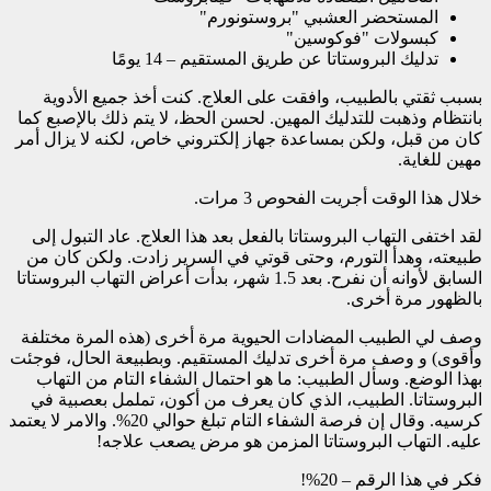
المستحضر العشبي "بروستونورم"
كبسولات "فوكوسين"
تدليك البروستاتا عن طريق المستقيم – 14 يومًا
بسبب ثقتي بالطبيب، وافقت على العلاج. كنت أخذ جميع الأدوية
بانتظام وذهبت للتدليك المهين. لحسن الحظ، لا يتم ذلك بالإصبع كما
كان من قبل، ولكن بمساعدة جهاز إلكتروني خاص، لكنه لا يزال أمر
مهين للغاية.
خلال هذا الوقت أجريت الفحوص 3 مرات.
لقد اختفى التهاب البروستاتا بالفعل بعد هذا العلاج. عاد التبول إلى
طبيعته، وهدأ التورم، وحتى قوتي في السرير زادت. ولكن كان من
السابق لأوانه أن نفرح. بعد 1.5 شهر، بدأت أعراض التهاب البروستاتا
بالظهور مرة أخرى.
وصف لي الطبيب المضادات الحيوية مرة أخرى (هذه المرة مختلفة
وأقوى) و وصف مرة أخرى تدليك المستقيم. وبطبيعة الحال، فوجئت
بهذا الوضع. وسأل الطبيب: ما هو احتمال الشفاء التام من التهاب
البروستاتا. الطبيب، الذي كان يعرف من أكون، تململ بعصبية في
كرسيه. وقال إن فرصة الشفاء التام تبلغ حوالي 20%. والامر لا يعتمد
عليه. التهاب البروستاتا المزمن هو مرض يصعب علاجه!
فكر في هذا الرقم – 20%!