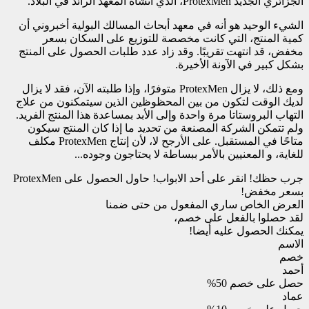
الجزائري الجديد ProtexMen، الذي أنشأه المعهد الرائد في البلاد.
الشيء الوحيد هو أنه في معهد أبحاث المسالك البولية أخبروني أن
كمية المنتج، التي كانت مخصصة للتوزيع على السكان بسعر
مخفض، قد انتهت تقريبًا. وقد زاد عدد طلبات الحصول على المنتج
بشكل كبير في الآونة الأخيرة.
ومع ذلك، لا يزال ProtexMen متوفرًا، وإذا طلبته الآن، فقد لا يزال
لديك الوقت لتكون من بين المحظوظين الذين سيتمكنون من علاج
التهاب البروستاتا مرة واحدة وإلى الأبد بمساعدة هذا المنتج الفريد.
ولم تتمكن الشركة المصنعة من تحديد ما إذا كان المنتج سيكون
متاحًا في المستقبل. على الأرجح لا، لأن إنتاج ProtexMen مكلف
للغاية، و المعنيين بالأمر ببساطة لا يحتاجون وجوده...
جرب حظك! انقر على أحد الابواب! حاول الحصول على ProtexMen
بسعر مخفض!
العرض الخاص ساري المفعول من
حتى
ضمنا
لقد حصلوا بالفعل على خصم،
يمكنك الحصول عليه أيضا!
الاسم
خصم
أحمد
حصل على خصم 50%
عماد