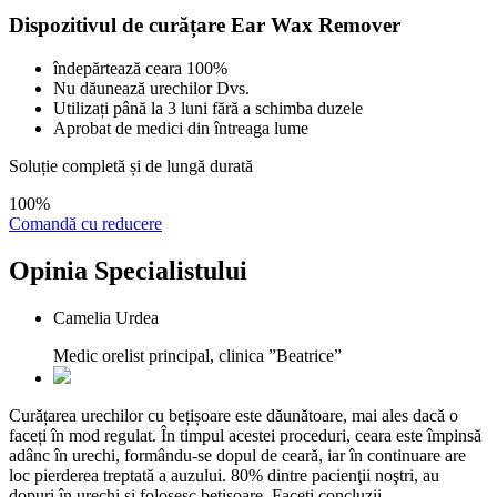
Dispozitivul de curățare Ear Wax Remover
îndepărtează ceara 100%
Nu dăunează urechilor Dvs.
Utilizați până la 3 luni fără a schimba duzele
Aprobat de medici din întreaga lume
Soluție completă și de lungă durată
100%
Comandă cu reducere
Opinia
Specialistului
Camelia Urdea
Medic orelist principal, clinica ”Beatrice”
Curățarea urechilor cu bețișoare este dăunătoare, mai ales dacă o
faceți în mod regulat. În timpul acestei proceduri, ceara este împinsă
adânc în urechi, formându-se dopul de ceară, iar în continuare are
loc pierderea treptată a auzului. 80% dintre pacienţii noştri, au
dopuri în urechi şi folosesc beţişoare. Faceţi concluzii.