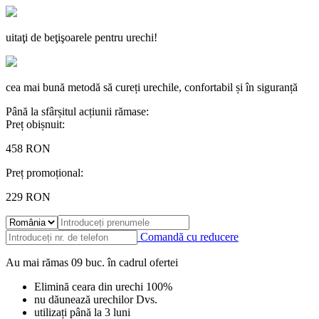
uitaţi de beţişoarele pentru urechi!
cea mai bună metodă să cureți urechile, confortabil și în siguranță
Până la sfârșitul acțiunii rămase:
Preț obișnuit:
458
RON
Preț promoțional:
229
RON
Comandă cu reducere
Au mai rămas
09
buc.
în cadrul ofertei
Elimină ceara din urechi 100%
nu dăunează urechilor Dvs.
utilizați până la 3 luni