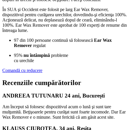
În SUA şi Occident este folosit pe larg Ear Wax Remover,
dispozitivul pentru curăţarea urechilor, dovedindu-şi eficienţa 100%.
Acţionează delicat, nu deplasează dopul de ceară, eliminându-l
100%. Ear Wax Remover este aprobat de 100 experți de renume din
întreaga lume.
97 din 100 persoane continuă să folosească
Ear Wax
Remover
regulat
95%
nu întâmpină
probleme
cu urechile
Comandă cu reducere
Recenziile
cumpărătorilor
ANDREEA TUTUNARU 24 ani, Bucureşti
Am început să folosesc dispozitivul acum o lună şi sunt tare
mulţumită. Beţişoarele pentru curăţat sunt foarte incomode. Dar Ear
Wax Remover e o minune. Sunt fericită că am găsit acest site.
KLAUSS CIUBOTEA, 34 ani, Reşiţa