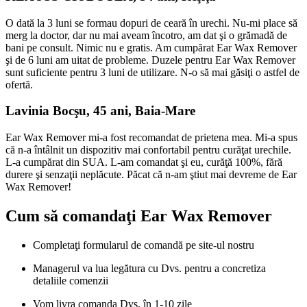
O dată la 3 luni se formau dopuri de ceară în urechi. Nu-mi place să
merg la doctor, dar nu mai aveam încotro, am dat şi o grămadă de
bani pe consult. Nimic nu e gratis. Am cumpărat Ear Wax Remover
şi de 6 luni am uitat de probleme. Duzele pentru Ear Wax Remover
sunt suficiente pentru 3 luni de utilizare. N-o să mai găsiţi o astfel de
ofertă.
Lavinia Bocşu, 45 ani, Baia-Mare
Ear Wax Remover mi-a fost recomandat de prietena mea. Mi-a spus
că n-a întâlnit un dispozitiv mai confortabil pentru curăţat urechile.
L-a cumpărat din SUA. L-am comandat şi eu, curăţă 100%, fără
durere şi senzaţii neplăcute. Păcat că n-am ştiut mai devreme de Ear
Wax Remover!
Cum să comandaţi
Ear Wax Remover
Completaţi formularul de comandă pe site-ul nostru
Managerul va lua legătura cu Dvs. pentru a concretiza
detaliile comenzii
Vom livra comanda Dvs. în 1-10 zile