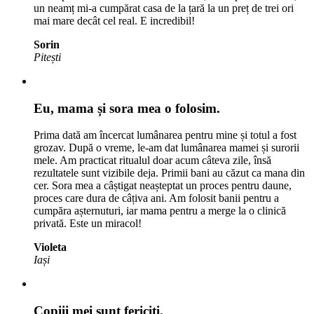
un neamț mi-a cumpărat casa de la țară la un preț de trei ori
mai mare decât cel real. E incredibil!
Sorin
Pitești
Eu, mama și sora mea o folosim.
Prima dată am încercat lumânarea pentru mine și totul a fost
grozav. După o vreme, le-am dat lumânarea mamei și surorii
mele. Am practicat ritualul doar acum câteva zile, însă
rezultatele sunt vizibile deja. Primii bani au căzut ca mana din
cer. Sora mea a câștigat neașteptat un proces pentru daune,
proces care dura de câțiva ani. Am folosit banii pentru a
cumpăra așternuturi, iar mama pentru a merge la o clinică
privată. Este un miracol!
Violeta
Iași
Copiii mei sunt fericiți.