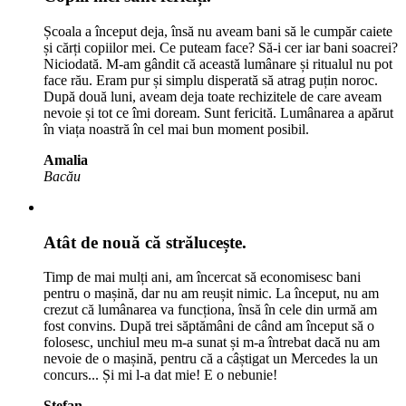
Școala a început deja, însă nu aveam bani să le cumpăr caiete
și cărți copiilor mei. Ce puteam face? Să-i cer iar bani soacrei?
Niciodată. M-am gândit că această lumânare și ritualul nu pot
face rău. Eram pur și simplu disperată să atrag puțin noroc.
După două luni, aveam deja toate rechizitele de care aveam
nevoie și tot ce îmi doream. Sunt fericită. Lumânarea a apărut
în viața noastră în cel mai bun moment posibil.
Amalia
Bacău
Atât de nouă că strălucește.
Timp de mai mulți ani, am încercat să economisesc bani
pentru o mașină, dar nu am reușit nimic. La început, nu am
crezut că lumânarea va funcționa, însă în cele din urmă am
fost convins. După trei săptămâni de când am început să o
folosesc, unchiul meu m-a sunat și m-a întrebat dacă nu am
nevoie de o mașină, pentru că a câștigat un Mercedes la un
concurs... Și mi l-a dat mie! E o nebunie!
Ștefan