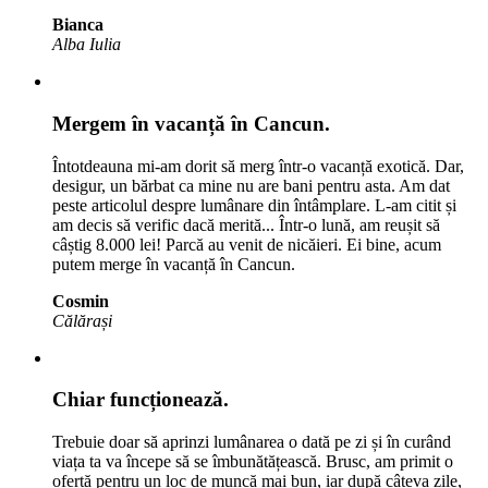
Bianca
Alba Iulia
Mergem în vacanță în Cancun.
Întotdeauna mi-am dorit să merg într-o vacanță exotică. Dar,
desigur, un bărbat ca mine nu are bani pentru asta. Am dat
peste articolul despre lumânare din întâmplare. L-am citit și
am decis să verific dacă merită... Într-o lună, am reușit să
câștig 8.000 lei! Parcă au venit de nicăieri. Ei bine, acum
putem merge în vacanță în Cancun.
Cosmin
Călărași
Chiar funcționează.
Trebuie doar să aprinzi lumânarea o dată pe zi și în curând
viața ta va începe să se îmbunătățească. Brusc, am primit o
ofertă pentru un loc de muncă mai bun, iar după câteva zile,