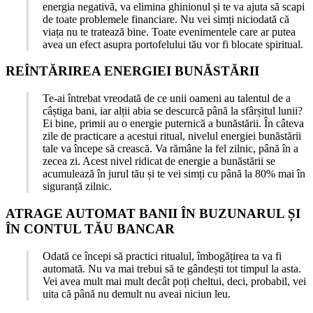
energia negativă, va elimina ghinionul și te va ajuta să scapi
de toate problemele financiare. Nu vei simți niciodată că
viața nu te tratează bine. Toate evenimentele care ar putea
avea un efect asupra portofelului tău vor fi blocate spiritual.
REÎNTĂRIREA ENERGIEI BUNĂSTĂRII
Te-ai întrebat vreodată de ce unii oameni au talentul de a
câștiga bani, iar alții abia se descurcă până la sfârșitul lunii?
Ei bine, primii au o energie puternică a bunăstării. În câteva
zile de practicare a acestui ritual, nivelul energiei bunăstării
tale va începe să crească. Va rămâne la fel zilnic, până în a
zecea zi. Acest nivel ridicat de energie a bunăstării se
acumulează în jurul tău și te vei simți cu până la 80% mai în
siguranță zilnic.
ATRAGE AUTOMAT BANII ÎN BUZUNARUL ȘI
ÎN CONTUL TĂU BANCAR
Odată ce începi să practici ritualul, îmbogățirea ta va fi
automată. Nu va mai trebui să te gândești tot timpul la asta.
Vei avea mult mai mult decât poți cheltui, deci, probabil, vei
uita că până nu demult nu aveai niciun leu.