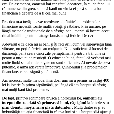
etc. De asemenea, oamenii îmi cer sfatul deoarece, în ciuda faptului
că muncesc din greu, simt că banii nu vin la ei și că situația lor
financiară e departe de a fi cea mai bună.
Practica m-a învățat ceva: rezolvarea definitivă a problemelor
financiare necesită foarte multă voință și răbdare. Prin urmare, pe
lângă metodele tradiționale de a câștiga bani, merită să încerci acest
ritual infailibil pentru a atrage bunăstare și fericire De ce?
Adevărul e că dacă nu ai bani și îți faci griji cum vei supraviețui luna
viitoare, nu poți fi fericit sau mulțumit. Nu e suficient să lucrezi de
dimineața până seara cinci zile pe săptămână pentru a trăi bine și
pentru a nu-ți pune restricții. O educație bună, faptul că vorbești mai
multe limbi sau ai rude bogate nu sunt suficiente. Ai nevoie de ceva
puternic, o armă adevărată împotriva ghinionului și a problemelor
financiare, care e sigură și eficientă.
Am încercat multe metode, însă doar una mi-a permis să câștig 400
lei la loterie în prima săptămână, pe lângă că am început să câștig
mai mulți bani fără probleme.
De fapt, printr-o schimbare bruscă a norocului lor,
oamenii au
început dintr-o dată să primească bani, câștigând la loterie sau
prin donații, moșteniri și plata datoriilor
. Mulți dintre ei și-au
îmbunătățit situația financiară în câteva luni și au început să-i ajute și