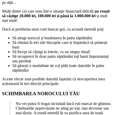
pe alții. .
Mulți dintre cei care erau într-o situație financiară dificilă
au reușit
să câștige 20.000 lei, 100.000 lei și până la 1.000.000 lei
și mult
mai mult!
Dacă ai problema unui cont bancar gol, cu această metodă poți:
Să atragi norocul și bunăstarea în patru săptămâni
Să elimini în trei zile blocajele care te împiedică să primești
bani
Să începi să câștigi la loterie, cu un singur ritual!
Să recuperezi în doar patru săptămâni toți banii împrumutați
sau pierduți
Să găsești o modalitate de a-ți plăti toate datoriile în patru
săptămâni
Aceste efecte sunt posibile datorită faptului că descoperirea mea
acționează în trei direcții principale:
SCHIMBAREA NOROCULUI TĂU
Nu vei putea fi bogat niciodată dacă ești marcat de ghinion.
Cheltuielile neprevăzute ne ating pe toți, mai devreme sau
mai târziu. Această metodă îți va purifica aura de toată