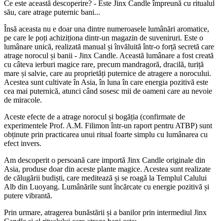
Ce este această descoperire? - Este Jinx Candle împreună cu ritualul
său, care atrage puternic bani...
Însă aceasta nu e doar una dintre numeroasele lumânări aromatice,
pe care le poți achiziționa dintr-un magazin de suveniruri. Este o
lumânare unică, realizată manual și învăluită într-o forță secretă care
atrage norocul și banii - Jinx Candle. Această lumânare a fost creată
cu câteva ierburi magice rare, precum mandragoră, dracilă, turiță
mare și salvie, care au proprietăți puternice de atragere a norocului.
Acestea sunt cultivate în Asia, în luna în care energia pozitivă este
cea mai puternică, atunci când sosesc mii de oameni care au nevoie
de miracole.
Aceste efecte de a atrage norocul și bogăția (confirmate de
experimentele Prof. A.M. Filimon într-un raport pentru ATBP) sunt
obținute prin practicarea unui ritual foarte simplu cu lumânarea cu
efect invers.
Am descoperit o persoană care importă Jinx Candle originale din
Asia, produse doar din aceste plante magice. Acestea sunt realizate
de călugării budiști, care meditează și se roagă la Templul Calului
Alb din Luoyang. Lumânările sunt încărcate cu energie pozitivă și
putere vibrantă.
Prin urmare, atragerea bunăstării și a banilor prin intermediul Jinx