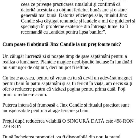
ceea ce privește practicarea ritualului și confirmă că
datorită acestuia au obținut fericire, bunăstare și o stare
generală mai bună. Datorită eficienței sale, ritualul Jinx
Candle și-a câștigat renumele și laudele a mii de ghicitori și
specialiști în probleme ezoterice din întreaga lume. Ei îl
recomandă ca „antidot pentru lipsa banilor”.
Cum poate fi obținută Jinx Candle la un preț foarte mic?
Un călugăr lucrează zi și noapte timp de șase săptămâni pentru a
realiza o lumânare. Plantele magice neobișnuite incluse în lumânări
nu sunt ușor de obținut, deci nu pot fi ieftine.
Cu toate acestea, pentru că vreau ca tu să devii un adevărat magnet
pentru bani în patru săptămâni și să fii fericit în viață, am decis să-ți
ofer o reducere pentru că vizitezi pagina pentru prima dată. Poți
primi o reducere acum.
Puterea intensă și frumoasă a Jinx Candle și ritualul practicat sunt
indispensabile pentru a atrage fericire și bani.
Prețul după reducerea valabilă O SINGURĂ DATĂ este
458 RON
229 RON
După încheierea promoției, va fi disponibilă din nou la prețul