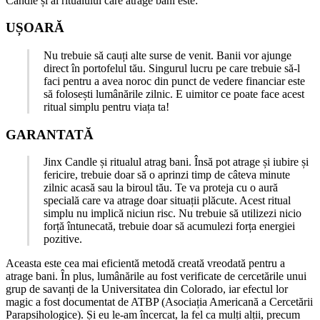
Candle și al ritualului care atrage bani este:
UȘOARĂ
Nu trebuie să cauți alte surse de venit. Banii vor ajunge
direct în portofelul tău. Singurul lucru pe care trebuie să-l
faci pentru a avea noroc din punct de vedere financiar este
să folosești lumânările zilnic. E uimitor ce poate face acest
ritual simplu pentru viața ta!
GARANTATĂ
Jinx Candle și ritualul atrag bani. Însă pot atrage și iubire și
fericire, trebuie doar să o aprinzi timp de câteva minute
zilnic acasă sau la biroul tău. Te va proteja cu o aură
specială care va atrage doar situații plăcute. Acest ritual
simplu nu implică niciun risc. Nu trebuie să utilizezi nicio
forță întunecată, trebuie doar să acumulezi forța energiei
pozitive.
Aceasta este cea mai eficientă metodă creată vreodată pentru a
atrage bani. În plus, lumânările au fost verificate de cercetările unui
grup de savanți de la Universitatea din Colorado, iar efectul lor
magic a fost documentat de ATBP (Asociația Americană a Cercetării
Parapsihologice). Și eu le-am încercat, la fel ca mulți alții, precum