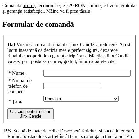
Comandă
acum
și economisește
229 RON
, primește livrare gratuită
și garanția satisfacției. Mâine va fi prea târziu.
Formular de comandă
Da!
Vreau să comand ritualul și Jinx Candle la reducere. Acest
lucru înseamnă că decizia mea e perfect sigură, deoarece
ritualul e acoperit de o garanție triplă a satisfacției. Jinx Candle
va sosi prin poștă sau curier, gratuit, în următoarele zile.
*
Nume:
*
Număr de
telefon de
contact:
*
Țara:
Clic aici pentru a primi
Jinx Candle
P.S.
Scapă de toate datoriile Descoperă fericirea și pacea interioară.
Elimină obstacolele, astfel încât banii să ajungă la tine rapid. Vă