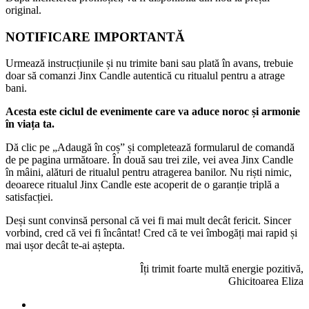
original.
NOTIFICARE IMPORTANTĂ
Urmează instrucțiunile și nu trimite bani sau plată în avans, trebuie
doar să comanzi Jinx Candle autentică cu ritualul pentru a atrage
bani.
Acesta este ciclul de evenimente care va aduce noroc și armonie
în viața ta.
Dă clic pe „Adaugă în coș” și completează formularul de comandă
de pe pagina următoare. În două sau trei zile, vei avea Jinx Candle
în mâini, alături de ritualul pentru atragerea banilor. Nu riști nimic,
deoarece ritualul Jinx Candle este acoperit de o garanție triplă a
satisfacției.
Deși sunt convinsă personal că vei fi mai mult decât fericit. Sincer
vorbind, cred că vei fi încântat! Cred că te vei îmbogăți mai rapid și
mai ușor decât te-ai aștepta.
Îți trimit foarte multă energie pozitivă,
Ghicitoarea Eliza