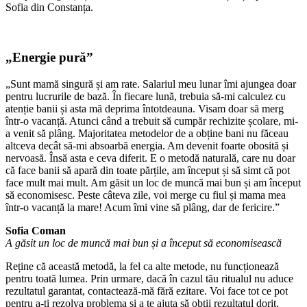
Sofia din Constanța.
„Energie pură”
„Sunt mamă singură și am rate. Salariul meu lunar îmi ajungea doar
pentru lucrurile de bază. În fiecare lună, trebuia să-mi calculez cu
atenție banii și asta mă deprima întotdeauna. Visam doar să merg
într-o vacanță. Atunci când a trebuit să cumpăr rechizite școlare, mi-
a venit să plâng. Majoritatea metodelor de a obține bani nu făceau
altceva decât să-mi absoarbă energia. Am devenit foarte obosită și
nervoasă. Însă asta e ceva diferit. E o metodă naturală, care nu doar
că face banii să apară din toate părțile, am început și să simt că pot
face mult mai mult. Am găsit un loc de muncă mai bun și am început
să economisesc. Peste câteva zile, voi merge cu fiul și mama mea
într-o vacanță la mare! Acum îmi vine să plâng, dar de fericire.”
Sofia Coman
A găsit un loc de muncă mai bun și a început să economisească
Reține că această metodă, la fel ca alte metode, nu funcționează
pentru toată lumea. Prin urmare, dacă în cazul tău ritualul nu aduce
rezultatul garantat, contactează-mă fără ezitare. Voi face tot ce pot
pentru a-ți rezolva problema și a te ajuta să obții rezultatul dorit.