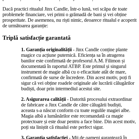
Dacă practici ritualul Jinx Candle, într-o lună, vei scăpa de toate
problemele financiare, vei primi o grămadă de bani și vei obține
prosperitate. De asemenea, nu riști nimic, deoarece ritualul e acoperit
de următoarea garanție:
Triplă satisfacție garantată
1.
Garanția originalității
- Jinx Candle conține plante
magice cu acțiune puternică. Eficiența sa în atragerea
banilor este confirmată de profesorul A.M. Filimon și
documentată în raportul ATBP. Este primul și singurul
instrument de magie albă cu o eficacitate atât de mare,
confirmată de surse de încredere. Din acest motiv, poți fi
sigur că vei obține roadele originale ale lucrării călugărilor
budiști, doar prin intermediul acestui site.
2.
Asigurarea calității
- Datorită procesului extraordinar
de fabricare a Jinx Candle de către călugării budiști,
aceasta s-a născut conform cu toate regulile magiei albe.
Magia albă a lumânărilor este recomandată ca magie
protectoare și este doar pentru a face bine. Din acest motiv,
poți sta liniștit că ritualul este perfect sigur.
3.
Garanția satisfacției
- Mii de oameni garantează în