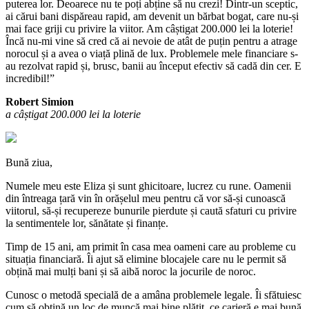
puterea lor. Deoarece nu te poți abține să nu crezi! Dintr-un sceptic,
ai cărui bani dispăreau rapid, am devenit un bărbat bogat, care nu-și
mai face griji cu privire la viitor. Am câștigat 200.000 lei la loterie!
Încă nu-mi vine să cred că ai nevoie de atât de puțin pentru a atrage
norocul și a avea o viață plină de lux. Problemele mele financiare s-
au rezolvat rapid și, brusc, banii au început efectiv să cadă din cer. E
incredibil!”
Robert Simion
a câștigat 200.000 lei la loterie
Bună ziua,
Numele meu este Eliza și sunt ghicitoare, lucrez cu rune. Oamenii
din întreaga țară vin în orășelul meu pentru că vor să-și cunoască
viitorul, să-și recupereze bunurile pierdute și caută sfaturi cu privire
la sentimentele lor, sănătate și finanțe.
Timp de 15 ani, am primit în casa mea oameni care au probleme cu
situația financiară. Îi ajut să elimine blocajele care nu le permit să
obțină mai mulți bani și să aibă noroc la jocurile de noroc.
Cunosc o metodă specială de a amâna problemele legale. Îi sfătuiesc
cum să obțină un loc de muncă mai bine plătit, ce carieră e mai bună