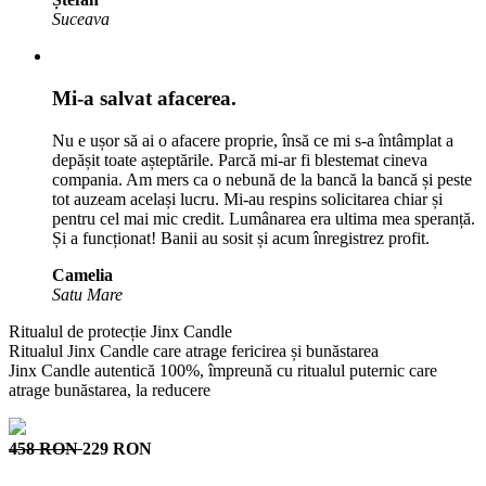
Suceava
Mi-a salvat afacerea.
Nu e ușor să ai o afacere proprie, însă ce mi s-a întâmplat a
depășit toate așteptările. Parcă mi-ar fi blestemat cineva
compania. Am mers ca o nebună de la bancă la bancă și peste
tot auzeam același lucru. Mi-au respins solicitarea chiar și
pentru cel mai mic credit. Lumânarea era ultima mea speranță.
Și a funcționat! Banii au sosit și acum înregistrez profit.
Camelia
Satu Mare
Ritualul de protecție Jinx Candle
Ritualul Jinx Candle care atrage fericirea și bunăstarea
Jinx Candle autentică 100%, împreună cu ritualul puternic care
atrage bunăstarea, la reducere
458 RON
229 RON