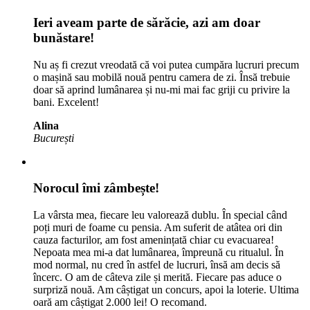
Ieri aveam parte de sărăcie, azi am doar
bunăstare!
Nu aș fi crezut vreodată că voi putea cumpăra lucruri precum
o mașină sau mobilă nouă pentru camera de zi. Însă trebuie
doar să aprind lumânarea și nu-mi mai fac griji cu privire la
bani. Excelent!
Alina
București
Norocul îmi zâmbește!
La vârsta mea, fiecare leu valorează dublu. În special când
poți muri de foame cu pensia. Am suferit de atâtea ori din
cauza facturilor, am fost amenințată chiar cu evacuarea!
Nepoata mea mi-a dat lumânarea, împreună cu ritualul. În
mod normal, nu cred în astfel de lucruri, însă am decis să
încerc. O am de câteva zile și merită. Fiecare pas aduce o
surpriză nouă. Am câștigat un concurs, apoi la loterie. Ultima
oară am câștigat 2.000 lei! O recomand.