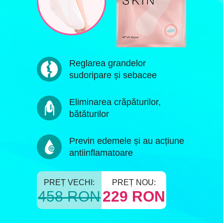
Reglarea grandelor
sudoripare și sebacee
Eliminarea crăpăturilor,
bătăturilor
Previn edemele și au acțiune
antiinflamatoare
PREȚ VECHI:
PREȚ NOU:
458 RON
229 RON