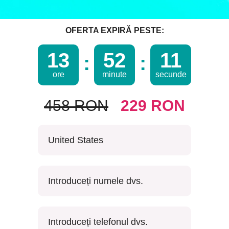
OFERTA EXPIRĂ PESTE:
13
52
10
ore
minute
secunde
458 RON
229 RON