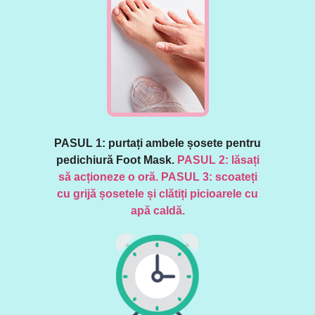
PASUL 1: purtați ambele șosete pentru
pedichiură Foot Mask.
PASUL 2: lăsați
să acționeze o oră. PASUL 3: scoateți
cu grijă șosetele și clătiți picioarele cu
apă caldă.