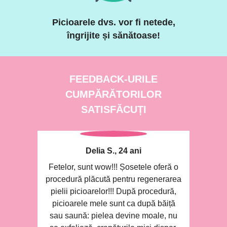
Picioarele dvs. vor fi netede,
îngrijite și sănătoase!
FEEDBACK-URILE
CUMPĂRĂTORILOR
SATISFĂCUȚI
Delia S., 24 ani
Fetelor, sunt wow!!! Șosetele oferă o
procedură plăcută pentru regenerarea
pielii picioarelor!!! După procedură,
picioarele mele sunt ca după băiță
sau saună: pielea devine moale, nu