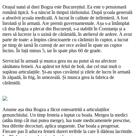
Orașul natal al dnei Bogza este Bucureștiul. Ea este o pensionară
română tipică. S-a născut în timpul războiului. După școala generală
a absolvit școala medicală. A lucrat în calitate de infirmieră. A fost
înrolată și în armată. Are premii guvernamentale. Așa s-a întâmplat
că dna Bogza a plecat din București, s-a stabilit în Constanța și a
mers să lucreze la o uzină de cărămidă, în atelierul de ardere. A avut
parte de toate: a împins cărucioarele cu cărămizi în cuptor, a lucrat
pe timp de iarnă în curenți de aer rece având în spate un cuptor
încins. În față minus 5, iar în spate plus 60 de grade.
Serviciul în armată și munca grea nu au putut să nu afecteze
sănătatea femeii. Au apărut tot felul de boli, dar cel mai mult o
supărau articulațiile. Și-au spus cuvântul și zilele de lucru în armată
în zăpadă, în frig, în umezeală. Și munca grea la fabrica de
cărămidă.
Anume așa dna Bogza a făcut osteoartrită a articulațiilor
genunchiului. Un timp femeia a luptat cu boala. Mergea la medici
(atâta timp cât mai putea merge), lua toate medicamentele prescrise,
bea diferite decocturi, aplica unguente. Dar boala a progresat.
Fiecare pas îi aducea femeii dureri teribile la care îi dădeau lacrimile.