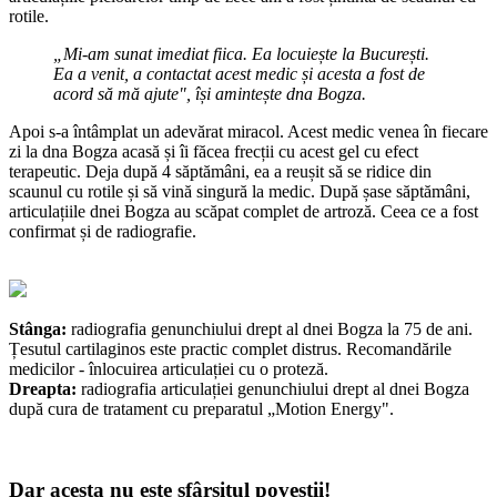
rotile.
„Mi-am sunat imediat fiica. Ea locuiește la București.
Ea a venit, a contactat acest medic și acesta a fost de
acord să mă ajute", își amintește dna Bogza.
Apoi s-a întâmplat un adevărat miracol. Acest medic venea în fiecare
zi la dna Bogza acasă și îi făcea frecții cu acest gel cu efect
terapeutic. Deja după 4 săptămâni, ea a reușit să se ridice din
scaunul cu rotile și să vină singură la medic. După șase săptămâni,
articulațiile dnei Bogza au scăpat complet de artroză. Ceea ce a fost
confirmat și de radiografie.
Stânga:
radiografia genunchiului drept al dnei Bogza la 75 de ani.
Țesutul cartilaginos este practic complet distrus. Recomandările
medicilor - înlocuirea articulației cu o proteză.
Dreapta:
radiografia articulației genunchiului drept al dnei Bogza
după cura de tratament cu preparatul „Motion Energy".
Dar acesta nu este sfârșitul poveștii!