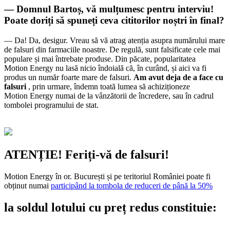
— Domnul Bartoș, vă mulțumesc pentru interviu!
Poate doriți să spuneți ceva cititorilor noștri în final?
— Da! Da, desigur. Vreau să vă atrag atenția asupra numărului mare
de falsuri din farmaciile noastre. De regulă, sunt falsificate cele mai
populare și mai întrebate produse. Din păcate, popularitatea
Motion Energy nu lasă nicio îndoială că, în curând, și aici va fi
produs un număr foarte mare de falsuri.
Am avut deja de a face cu
falsuri
, prin urmare, îndemn toată lumea să achiziționeze
Motion Energy numai de la vânzătorii de încredere, sau în cadrul
tombolei programului de stat.
ATENȚIE! Feriți-vă de falsuri!
Motion Energy în or. București și pe teritoriul României poate fi
obținut numai
participând la tombola de reduceri de până la 50%
la
soldul lotului cu preț redus constituie: