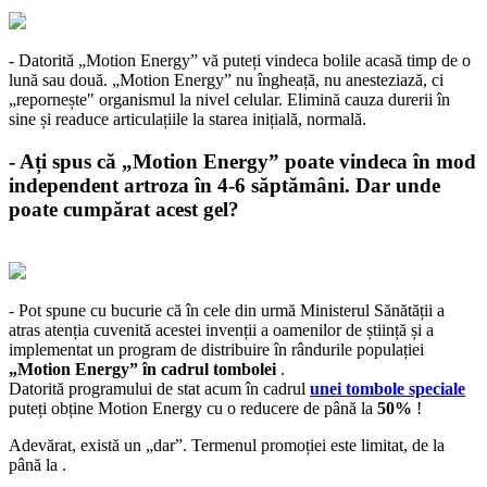
- Datorită „Motion Energy” vă puteți vindeca bolile acasă timp de o
lună sau două. „Motion Energy” nu îngheață, nu anesteziază, ci
„repornește" organismul la nivel celular. Elimină cauza durerii în
sine și readuce articulațiile la starea inițială, normală.
- Ați spus că „Motion Energy” poate vindeca în mod
independent artroza în 4-6 săptămâni. Dar unde
poate cumpărat acest gel?
- Pot spune cu bucurie că în cele din urmă Ministerul Sănătății a
atras atenția cuvenită acestei invenții a oamenilor de știință și a
implementat un program de distribuire în rândurile populației
„Motion Energy” în cadrul tombolei
.
Datorită programului de stat acum în cadrul
unei tombole speciale
puteți obține Motion Energy cu o reducere de până la
50%
!
Adevărat, există un „dar”. Termenul promoției este limitat, de la
până la
.