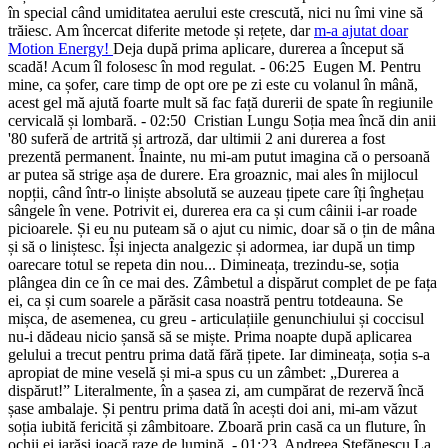
în special când umiditatea aerului este crescută, nici nu îmi vine să
trăiesc. Am încercat diferite metode și rețete, dar
m-a ajutat doar
Motion Energy!
Deja după prima aplicare, durerea a început să
scadă! Acum îl folosesc în mod regulat.
- 06:25
Eugen M.
Pentru
mine, ca șofer, care timp de opt ore pe zi este cu volanul în mână,
acest gel mă ajută foarte mult să fac față durerii de spate în regiunile
cervicală și lombară.
- 02:50
Cristian Lungu
Soția mea încă din anii
'80 suferă de artrită și artroză, dar ultimii 2 ani durerea a fost
prezentă permanent. Înainte, nu mi-am putut imagina că o persoană
ar putea să strige așa de durere. Era groaznic, mai ales în mijlocul
nopții, când într-o liniște absolută se auzeau țipete care îți înghețau
sângele în vene. Potrivit ei, durerea era ca și cum câinii i-ar roade
picioarele. Și eu nu puteam să o ajut cu nimic, doar să o țin de mâna
și să o liniștesc. Își injecta analgezic și adormea, iar după un timp
oarecare totul se repeta din nou... Dimineața, trezindu-se, soția
plângea din ce în ce mai des. Zâmbetul a dispărut complet de pe fața
ei, ca și cum soarele a părăsit casa noastră pentru totdeauna. Se
mișca, de asemenea, cu greu - articulațiile genunchiului și coccisul
nu-i dădeau nicio șansă să se miște. Prima noapte după aplicarea
gelului a trecut pentru prima dată fără țipete. Iar dimineața, soția s-a
apropiat de mine veselă și mi-a spus cu un zâmbet: „Durerea a
dispărut!” Literalmente, în a șasea zi, am cumpărat de rezervă încă
șase ambalaje. Și pentru prima dată în acești doi ani, mi-am văzut
soția iubită fericită și zâmbitoare. Zboară prin casă ca un fluture, în
ochii ei iarăși joacă raze de lumină.
- 01:23
Andreea Ştefănescu
La