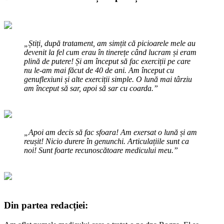
„Știți, după tratament, am simțit că picioarele mele au
devenit la fel cum erau în tinerețe când lucram și eram
plină de putere! Și am început să fac exerciții pe care
nu le-am mai făcut de 40 de ani. Am început cu
genuflexiuni și alte exerciții simple. O lună mai târziu
am început să sar, apoi să sar cu coarda.”
„Apoi am decis să fac sfoara! Am exersat o lună și am
reușit! Nicio durere în genunchi. Articulațiile sunt ca
noi! Sunt foarte recunoscătoare medicului meu.”
Din partea redacției: