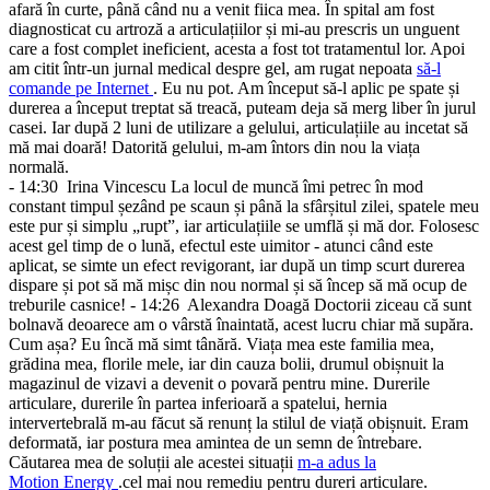
afară în curte, până când nu a venit fiica mea. În spital am fost
diagnosticat cu artroză a articulațiilor și mi-au prescris un unguent
care a fost complet ineficient, acesta a fost tot tratamentul lor. Apoi
am citit într-un jurnal medical despre gel, am rugat nepoata
să-l
comande pe Internet
. Eu nu pot. Am început să-l aplic pe spate și
durerea a început treptat să treacă, puteam deja să merg liber în jurul
casei. Iar după 2 luni de utilizare a gelului, articulațiile au incetat să
mă mai doară! Datorită gelului, m-am întors din nou la viața
normală.
- 14:30
Irina Vincescu
La locul de muncă îmi petrec în mod
constant timpul șezând pe scaun și până la sfârșitul zilei, spatele meu
este pur și simplu „rupt”, iar articulațiile se umflă și mă dor. Folosesc
acest gel timp de o lună, efectul este uimitor - atunci când este
aplicat, se simte un efect revigorant, iar după un timp scurt durerea
dispare și pot să mă mișc din nou normal și să încep să mă ocup de
treburile casnice!
- 14:26
Alexandra Doagă
Doctorii ziceau că sunt
bolnavă deoarece am o vârstă înaintată, acest lucru chiar mă supăra.
Cum așa? Eu încă mă simt tânără. Viața mea este familia mea,
grădina mea, florile mele, iar din cauza bolii, drumul obișnuit la
magazinul de vizavi a devenit o povară pentru mine. Durerile
articulare, durerile în partea inferioară a spatelui, hernia
intervertebrală m-au făcut să renunț la stilul de viață obișnuit. Eram
deformată, iar postura mea amintea de un semn de întrebare.
Căutarea mea de soluții ale acestei situații
m-a adus la
Motion Energy
.cel mai nou remediu pentru dureri articulare.