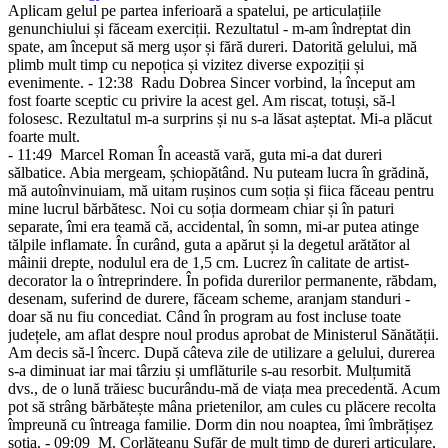
Aplicam gelul pe partea inferioară a spatelui, pe articulațiile
genunchiului și făceam exerciții. Rezultatul - m-am îndreptat din
spate, am început să merg ușor și fără dureri. Datorită gelului, mă
plimb mult timp cu nepoțica și vizitez diverse expoziții și
evenimente.
- 12:38
Radu Dobrea
Sincer vorbind, la început am
fost foarte sceptic cu privire la acest gel. Am riscat, totuși, să-l
folosesc. Rezultatul m-a surprins și nu s-a lăsat așteptat. Mi-a plăcut
foarte mult.
- 11:49
Marcel Roman
În această vară, guta mi-a dat dureri
sălbatice. Abia mergeam, șchiopătând. Nu puteam lucra în grădină,
mă autoînvinuiam, mă uitam rușinos cum soția și fiica făceau pentru
mine lucrul bărbătesc. Noi cu soția dormeam chiar și în paturi
separate, îmi era teamă că, accidental, în somn, mi-ar putea atinge
tălpile inflamate. În curând, guta a apărut și la degetul arătător al
mâinii drepte, nodulul era de 1,5 cm. Lucrez în calitate de artist-
decorator la o întreprindere. În pofida durerilor permanente, răbdam,
desenam, suferind de durere, făceam scheme, aranjam standuri -
doar să nu fiu concediat. Când în program au fost incluse toate
județele, am aflat despre noul produs aprobat de Ministerul Sănătății.
Am decis să-l încerc. După câteva zile de utilizare a gelului, durerea
s-a diminuat iar mai târziu și umflăturile s-au resorbit. Mulțumită
dvs., de o lună trăiesc bucurându-mă de viața mea precedentă. Acum
pot să strâng bărbătește mâna prietenilor, am cules cu plăcere recolta
împreună cu întreaga familie. Dorm din nou noaptea, îmi îmbrățișez
soția.
- 09:09
M. Corlăteanu
Sufăr de mult timp de dureri articulare,