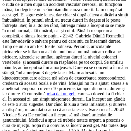
o rudă de-a mea după un accident vascular cerebral, nu funcționa
mâna, iar degetele nu se îndoiau din cauza durerii. I-am cumpărat
acest gel. El sigur este leneș, dar chiar și după câteva aplicări a simțit
îmbunătățiri. În primul rând, au trecut dureri în degete și le poate
îndrepta liber, în al doilea rând, întreaga mână a început să se miște
în mod normal, atât umărul, cât și cotul. Până la recuperarea
completă, a rămas foarte puțin.
- 21:42
Gabriela Dănilă
Remediul
este într-adevăr o salvare pentru cei care știu ce înseamnă durere.
Timp de un an am fost foarte bolnavă. Periodic, articulațiile
picioarelor se inflamau atât de mult încât nu mă puteam ridica pe
picioare, gleznele se umflau, apăreau dureri la nivelul coloanei
vertebrale, și această durere sa răspândea pe tot corpul. Se umflau
mâinile, au început să îmi amorțească. Durerea se concentra în mâna
stângă, îmi amorțeau 3 degete la ea. M-am adresat la un
kinetoterapeut care adesea mă salva de exacerbarea osteocondrozei,
credeam că această boală e de vină. Masajul nu m-a ajutat, starea s-a
ameliorat temporar cu vreo 10 procente, iar apoi din nou - durere și
iar durere. O cunoștință
mi-a dat un gel
, care s-a dovedit a fi chiar
el. În aceeași zi, am simțit micșorarea durerii. La început am gândit
că este o auto-sugestie. Dar când în ziua a treia inflamația și durerea
au dispărut, mi-am dat seama că aceasta este salvarea mea!
- 20:43
Nicolae Sava
De curând au început să mă doară articulațiile
genunchiului. Medicul a spus că trebuie tratate urgent, a prescris o
cură de injecții. Soția m-a convins să încerc acest gel. Mă tratez deja
de o lună - mă simt mult mai ușor.
- 17:35
Marina Lozan
La