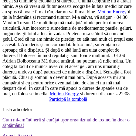
reușit să elimine și crepitația și durerea. Ultima ecografie nu a arătat
nimic. Așa că vreau să flutur această ecografie în fața medicilor care
au spus că poate fi mai rău, dar nu va fi mai bine.
Motion Energy
îl
țin la îndemână și recomand tuturor. M-a salvat, vă asigur.
- 04:30
Maxim Tursun
De mult timp mă mai ajută nimic pentru durerea
articulară. Am încercat o sumedenie de medicamente: pastile, geluri,
unguente. Și totul a fost în zadar. Prietena m-a sfătuit să comand
gelul. Cred că nu am nimic de pierdut, cu atât mai mult că prețul este
accesibil. Am decis și am comandat. Într-o lună, suferința mea
aproape că a dispărut. Și după o altă lună am uitat complet de
durere. Îl folosesc în mod regulat și sunt foarte mulțumit.
- 01:04
Adrian Bolboceanu
Mă durea umărul, nu puteam să ridic mâna. Un
coleg la locul de muncă avea cu el acest gel, am uns umărul și
durerea undeva după patruzeci de minute a dispărut. Senzația a fost
plăcută. Chiar și somnul a devenit mai bun. După aceasta mi-am
cumpărat și eu pentru orice eventualitate, de atunci nu mă mai
despart de el. În cazul în care mă apucă o durere de spatele sau de
braț, eu folosesc imediat
Motion Energy
și durerea dispare.
- 22:08
Participă la tombolă
Lista articolelor
Cum mi-am întinerit și curățat ușor organizmul de toxine, în doar o
săptămână!
Apreciați poza)