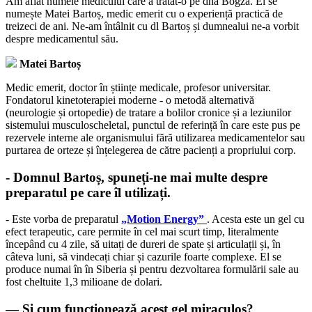
Am aflat numele medicului care a tratat-o pe dna Bogza. El se
numește Matei Bartoș, medic emerit cu o experiență practică de
treizeci de ani. Ne-am întâlnit cu dl Bartoș și dumnealui ne-a vorbit
despre medicamentul său.
Matei Bartoș
Medic emerit, doctor în științe medicale, profesor universitar.
Fondatorul kinetoterapiei moderne - o metodă alternativă
(neurologie și ortopedie) de tratare a bolilor cronice și a leziunilor
sistemului musculoscheletal, punctul de referință în care este pus pe
rezervele interne ale organismului fără utilizarea medicamentelor sau
purtarea de orteze și înțelegerea de către pacienți a propriului corp.
- Domnul Bartoș, spuneți-ne mai multe despre
preparatul pe care îl utilizați.
- Este vorba de preparatul
„Motion Energy”
. Acesta este un gel cu
efect terapeutic, care permite în cel mai scurt timp, literalmente
începând cu 4 zile, să uitați de dureri de spate și articulații și, în
câteva luni, să vindecați chiar și cazurile foarte complexe. El se
produce numai în în Siberia și pentru dezvoltarea formulării sale au
fost cheltuite 1,3 milioane de dolari.
— Și cum funcționează acest gel miraculos?