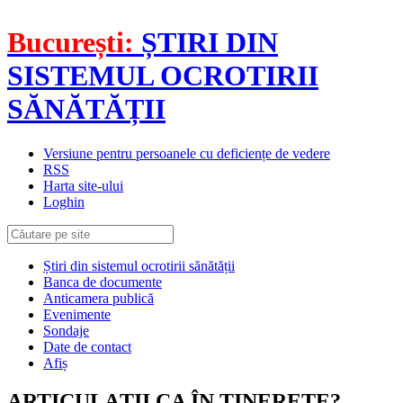
București:
ȘTIRI DIN
SISTEMUL OCROTIRII
SĂNĂTĂȚII
Versiune pentru persoanele cu deficiențe de vedere
RSS
Harta site-ului
Loghin
Știri din sistemul ocrotirii sănătății
Banca de documente
Anticamera publică
Evenimente
Sondaje
Date de contact
Afiș
ARTICULAȚII CA ÎN TINEREȚE?