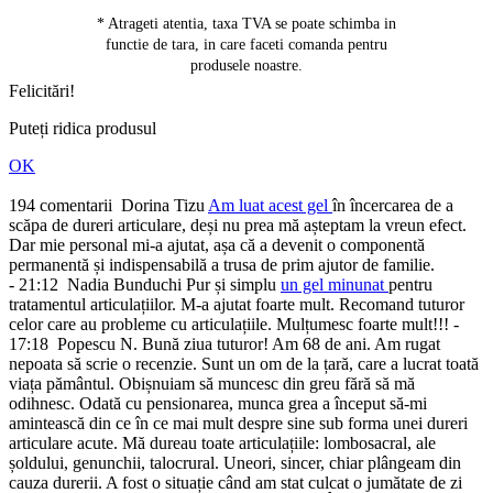
* Atrageti atentia, taxa TVA se poate schimba in
functie de tara, in care faceti comanda pentru
produsele noastre.
Felicitări!
Puteți ridica produsul
OK
194 comentarii
Dorina Tizu
Am luat acest gel
în încercarea de a
scăpa de dureri articulare, deși nu prea mă așteptam la vreun efect.
Dar mie personal mi-a ajutat, așa că a devenit o componentă
permanentă și indispensabilă a trusa de prim ajutor de familie.
- 21:12
Nadia Bunduchi
Pur și simplu
un gel minunat
pentru
tratamentul articulațiilor. M-a ajutat foarte mult. Recomand tuturor
celor care au probleme cu articulațiile. Mulțumesc foarte mult!!!
-
17:18
Popescu N.
Bună ziua tuturor! Am 68 de ani. Am rugat
nepoata să scrie o recenzie. Sunt un om de la țară, care a lucrat toată
viața pământul. Obișnuiam să muncesc din greu fără să mă
odihnesc. Odată cu pensionarea, munca grea a început să-mi
amintească din ce în ce mai mult despre sine sub forma unei dureri
articulare acute. Mă dureau toate articulațiile: lombosacral, ale
șoldului, genunchii, talocrural. Uneori, sincer, chiar plângeam din
cauza durerii. A fost o situație când am stat culcat o jumătate de zi