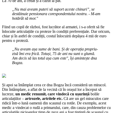
La 70 de ani, a cedat și a căzut la pat.
„Nu mai aveam puteri să suport aceste chinuri”, se
destăinuie pensionara corespondentului nostru. - M-am
hotărât să mor."
Fiind un copil de război, fost lucrător al armatei, i s-a oferit să fie
înlocuite articulațiile cu proteze în condiții preferențiale. Dar oricum,
chiar și în astfel de condiții, costul înlocuirii depășea 4 mii de euro
pentru o proteză.
„Nu aveam așa sume de bani. Și de operația propriu-
zisă îmi era frică. Totuși, 75 de ani nu sunt o glumă.
Am decis să las totul așa cum este", își amintește dna
Bogza.
Și apoi sa întâmplat ceea ce dna Bogza încă consideră un miracol.
Din întâmplare, a aflat de la vecină că în orașul lor a început să
lucreze,
un medic renumit, care vindecă cu ușurință
bolile
articulațiilor –
artrozele, artritele etc.
Că are un gel miraculos care
ridică într-o lună oamenii din scaunul cu rotile. De exemplu, acest
medic a vindecat o rudă a primarului, care, din cauza problemelor cu
articulațiile picioarelor timp de zece ani a fost țintintă de scaunul cu