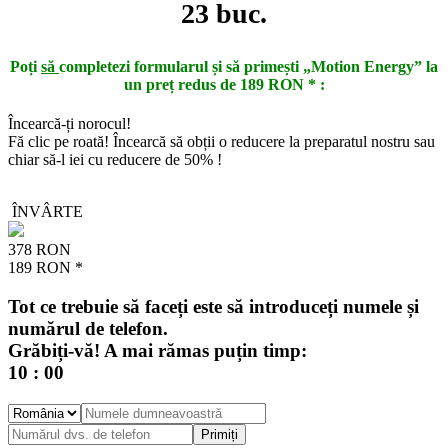
23
buc.
Poți
să
completezi formularul și să primești „Motion Energy” la
un preț redus de
189 RON *
:
Încearcă-ți norocul!
Fă clic pe roată! Încearcă să obții o reducere la preparatul nostru sau
chiar să-l iei
cu reducere de 50%
!
ÎNVÂRTE
378 RON
189 RON *
Tot ce trebuie să faceți este să introduceți numele și
numărul de telefon.
Grăbiți-vă! A mai rămas puțin timp:
10
:
00
Primiți