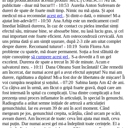
în fața producătorilor acestui produs! MULȚUMESC!!! Nu fac
publicitate - doar mă bucur!!!
- 10:53
Aurelia Anton
Sufeream de
dureri de spate de foarte mult timp. Nimic nu mă ajuta. Și apoi
medicul mi-a recomndat
acest gel
. Și dintr-o dată, o minune! M-a
ajutat într-adevăr!!!
- 10:50
Ana Arhip
este un medicament cool!
Imediat înlătură durerea, în caz de contact cu pielea imediat simți
efectul său, miroase bine, se absoarbe bine, nu lasă luciu gras, și cel
mai important este foarte eficient. Am osteocondroză cervicală. Am
uns prima dată și am simțit ușurare, după 2-3 zile am uitat complet
despre durere. Recomand tuturor!
- 10:19
Sorin Florea
Am
probleme cu spatele, mă doare permanent. Soția a fost sfătuită de
niște cunoștințe
să cumpere acest gel
. S-a dovedit a fi un gel
excelent. Durerea de spate a trecut în 30 de minute. Acum e
salvatorul meu.
- 10:11
Dana Olteanu
Sunt încântată! Câte remedii
am încercat, dar numai acest gel a avut efectul așteptat! Nu mai am
durere, rigiditatea a dipărut! Mi-a fost dor de libertatea de mișcare! Îi
voi cumpăra neapărat și soțului.
- 07:20
Sabina Ianțu
Am 42 de ani.
Cu câțiva ani în urmă, am făcut o gripă foarte gravă, după care am
fost internată în spital cu complicații. Una dintre complicații a fost
prezența unui proces inflamator în articulații, în special în genunchi.
Radiografia a arătat semne inițiale de artroză a articulației
genunchiului. Iar eu aveam 39 de ani în acel moment. Când
mergeam pe jos, genunchiul crepita, scârțâia, când urcam pe scări,
aveam dureri. Am încercat de toate: ceva îmi ajuta mai mult, ceva
mai puțin. Dar numai acest gel mi-a îndeplinit toate cerințele. El a