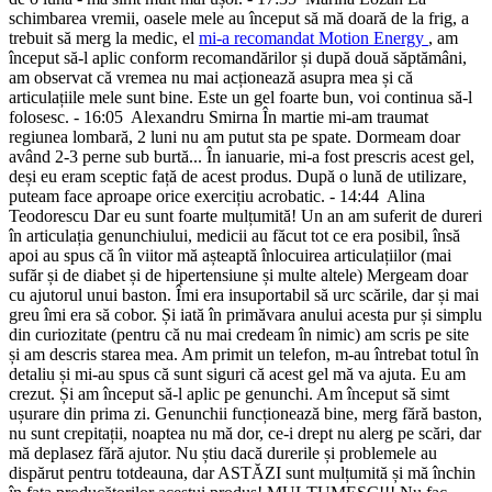
schimbarea vremii, oasele mele au început să mă doară de la frig, a
trebuit să merg la medic, el
mi-a recomandat Motion Energy
, am
început să-l aplic conform recomandărilor și după două săptămâni,
am observat că vremea nu mai acționează asupra mea și că
articulațiile mele sunt bine. Este un gel foarte bun, voi continua să-l
folosesc.
- 16:05
Alexandru Smirna
În martie mi-am traumat
regiunea lombară, 2 luni nu am putut sta pe spate. Dormeam doar
având 2-3 perne sub burtă... În ianuarie, mi-a fost prescris acest gel,
deși eu eram sceptic față de acest produs. După o lună de utilizare,
puteam face aproape orice exercițiu acrobatic.
- 14:44
Alina
Teodorescu
Dar eu sunt foarte mulțumită! Un an am suferit de dureri
în articulația genunchiului, medicii au făcut tot ce era posibil, însă
apoi au spus că în viitor mă așteaptă înlocuirea articulațiilor (mai
sufăr și de diabet și de hipertensiune și multe altele) Mergeam doar
cu ajutorul unui baston. Îmi era insuportabil să urc scările, dar și mai
greu îmi era să cobor. Și iată în primăvara anului acesta pur și simplu
din curiozitate (pentru că nu mai credeam în nimic) am scris pe site
și am descris starea mea. Am primit un telefon, m-au întrebat totul în
detaliu și mi-au spus că sunt siguri că acest gel mă va ajuta. Eu am
crezut. Și am început să-l aplic pe genunchi. Am început să simt
ușurare din prima zi. Genunchii funcționează bine, merg fără baston,
nu sunt crepitații, noaptea nu mă dor, ce-i drept nu alerg pe scări, dar
mă deplasez fără ajutor. Nu știu dacă durerile și problemele au
dispărut pentru totdeauna, dar ASTĂZI sunt mulțumită și mă închin