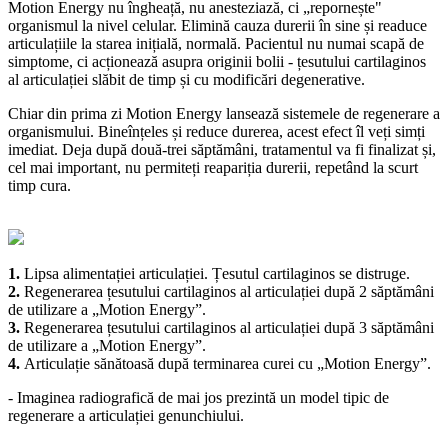
Motion Energy nu îngheață, nu anesteziază, ci „repornește"
organismul la nivel celular. Elimină cauza durerii în sine și readuce
articulațiile la starea inițială, normală. Pacientul nu numai scapă de
simptome, ci acționează asupra originii bolii - țesutului cartilaginos
al articulației slăbit de timp și cu modificări degenerative.
Chiar din prima zi Motion Energy lansează sistemele de regenerare a
organismului. Bineînțeles și reduce durerea, acest efect îl veți simți
imediat. Deja după două-trei săptămâni, tratamentul va fi finalizat și,
cel mai important, nu permiteți reapariția durerii, repetând la scurt
timp cura.
1.
Lipsa alimentației articulației. Țesutul cartilaginos se distruge.
2.
Regenerarea țesutului cartilaginos al articulației după 2 săptămâni
de utilizare a „Motion Energy”.
3.
Regenerarea țesutului cartilaginos al articulației după 3 săptămâni
de utilizare a „Motion Energy”.
4.
Articulație sănătoasă după terminarea curei cu „Motion Energy”.
- Imaginea radiografică de mai jos prezintă un model tipic de
regenerare a articulației genunchiului.