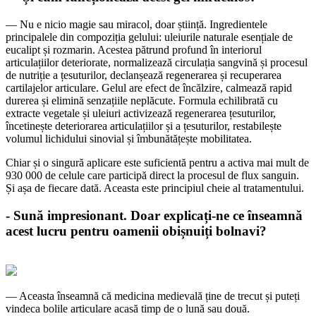
— Nu e nicio magie sau miracol, doar știință. Ingredientele
principalele din compoziția gelului: uleiurile naturale esențiale de
eucalipt și rozmarin. Acestea pătrund profund în interiorul
articulațiilor deteriorate, normalizează circulația sangvină și procesul
de nutriție a țesuturilor, declanșează regenerarea și recuperarea
cartilajelor articulare. Gelul are efect de încălzire, calmează rapid
durerea și elimină senzațiile neplăcute. Formula echilibrată cu
extracte vegetale și uleiuri activizează regenerarea țesuturilor,
încetinește deteriorarea articulațiilor și a țesuturilor, restabilește
volumul lichidului sinovial și îmbunătățește mobilitatea.
Chiar și o singură aplicare este suficientă pentru a activa mai mult de
930 000 de celule care participă direct la procesul de flux sanguin.
Și așa de fiecare dată. Aceasta este principiul cheie al tratamentului.
- Sună impresionant. Doar explicați-ne ce înseamnă
acest lucru pentru oamenii obișnuiți bolnavi?
— Aceasta înseamnă că medicina medievală ține de trecut și puteți
vindeca bolile articulare acasă timp de o lună sau două.