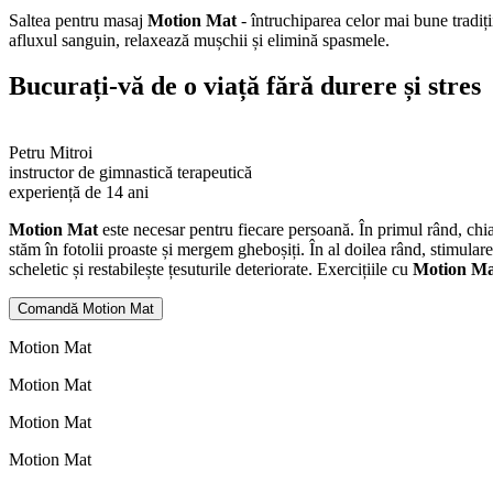
Saltea pentru masaj
Motion Mat
- întruchiparea celor mai bune tradiț
afluxul sanguin, relaxează mușchii și elimină spasmele.
Bucurați-vă
de o viață fără durere și stres
Petru Mitroi
instructor de gimnastică terapeutică
experiență de 14 ani
Motion Mat
este necesar pentru fiecare persoană. În primul rând, chi
stăm în fotolii proaste și mergem gheboșiți. În al doilea rând, stimula
scheletic și restabilește țesuturile deteriorate. Exercițiile cu
Motion M
Comandă Motion Mat
Motion Mat
Motion Mat
Motion Mat
Motion Mat