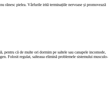
i nu rănesc pielea. Vârfurile irită terminațiile nervoase și promovează
tilă, pentru că de multe ori dormim pe saltele sau canapele incomode,
xigen. Folosit regulat, salteaua elimină problemele sistemului musculo-
.