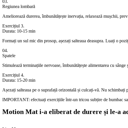
03.
Regiunea lombară
Ameliorează durerea, îmbunătățește inervația, relaxează mușchii, previ
Exercițiul 3.
Durata: 10-15 min
Formați un sul mic din prosop, așezați salteaua deasupra. Luați o poziți
04.
Spatele
Stimulează terminațiile nervoase, îmbunătățește alimentarea cu sânge și 
Exercițiul 4.
Durata: 15-20 min
Așezați salteaua pe o suprafață orizontală și culcați-vă. Nu schimbați 
IMPORTANT:
efectuați exercițiile într-un tricou subțire de bumbac sa
Motion Mat
i-a eliberat de durere și le-a a