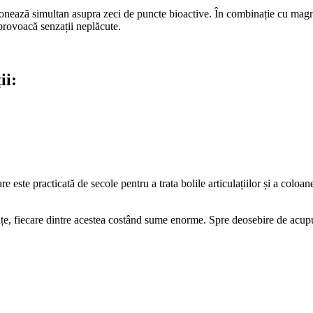
ionează simultan asupra zeci de puncte bioactive. În combinație cu magneț
 provoacă senzații neplăcute.
ii:
e este practicată de secole pentru a trata bolile articulațiilor și a coloane
dințe, fiecare dintre acestea costând sume enorme. Spre deosebire de acu