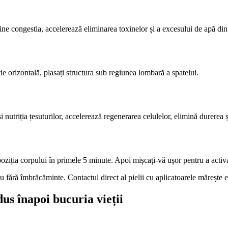
ne congestia, accelerează eliminarea toxinelor și a excesului de apă di
e orizontală, plasați structura sub regiunea lombară a spatelui.
nutriția țesuturilor, accelerează regenerarea celulelor, elimină durerea ș
poziția corpului în primele 5 minute. Apoi mișcați-vă ușor pentru a activ
u fără îmbrăcăminte. Contactul direct al pielii cu aplicatoarele mărește ef
dus înapoi bucuria vieții