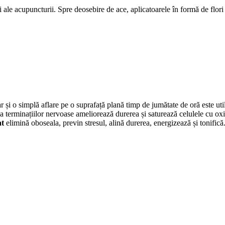
ii ale acupuncturii. Spre deosebire de ace, aplicatoarele în formă de flor
ar și o simplă aflare pe o suprafață plană timp de jumătate de oră este u
rea terminațiilor nervoase ameliorează durerea și saturează celulele cu o
at
elimină oboseala, previn stresul, alină durerea, energizează și tonifică