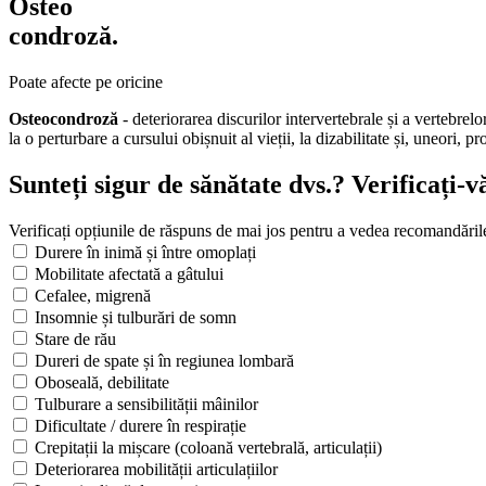
Osteo
condroză.
Poate afecte pe oricine
Osteocondroză
- deteriorarea discurilor intervertebrale și a vertebrelo
la o perturbare a cursului obișnuit al vieții, la dizabilitate și, uneori
Sunteți sigur de sănătate dvs.?
Verificați-
Verificați opțiunile de răspuns de mai jos pentru a vedea recomandările
Durere în inimă și între omoplați
Mobilitate afectată a gâtului
Cefalee, migrenă
Insomnie și tulburări de somn
Stare de rău
Dureri de spate și în regiunea lombară
Oboseală, debilitate
Tulburare a sensibilității mâinilor
Dificultate / durere în respirație
Crepitații la mișcare (coloană vertebrală, articulații)
Deteriorarea mobilității articulațiilor