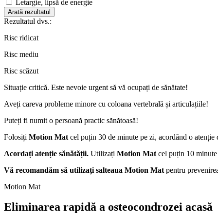
Letargie, lipsă de energie
Arată rezultatul
Rezultatul dvs.:
Risc ridicat
Risc mediu
Risc scăzut
Situație critică. Este nevoie urgent să vă ocupați de sănătate!
Aveți careva probleme minore cu coloana vertebrală și articulațiile!
Puteți fi numit o persoană practic sănătoasă!
Folosiți
Motion Mat
cel puțin 30 de minute pe zi, acordând o atenție
Acordați atenție sănătății.
Utilizați
Motion Mat
cel puțin 10 minute 
Vă recomandăm să utilizați salteaua Motion Mat
pentru prevenirea
Motion Mat
Eliminarea
rapidă a osteocondrozei
acasă