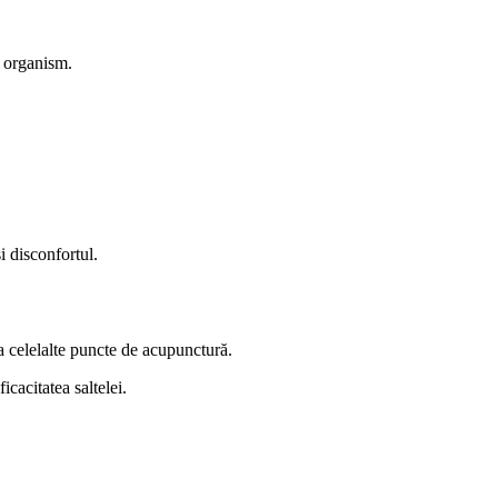
n organism.
i disconfortul.
a celelalte puncte de acupunctură.
icacitatea saltelei.