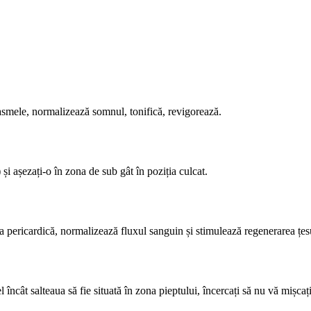
pasmele, normalizează somnul, tonifică, revigorează.
și așezați-o în zona de sub gât în poziția culcat.
a pericardică, normalizează fluxul sanguin și stimulează regenerarea țesu
 încât salteaua să fie situată în zona pieptului, încercați să nu vă mișcați 