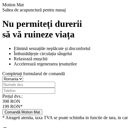
Motion Mat
Saltea de acupunctură pentru masaj
Nu permiteți durerii
să vă ruineze viața
Elimină senzațiile neplăcute și disconfortul
Îmbunătățește circulația sângelui
Relaxează mușchii
Accelerează regenerarea țesuturilor
Completați formularul de comandă
Prețul dvs.:
398 RON
199 RON*
Comandă Motion Mat
* Atrageti atentia, taxa TVA se poate schimba in functie de tara, in c