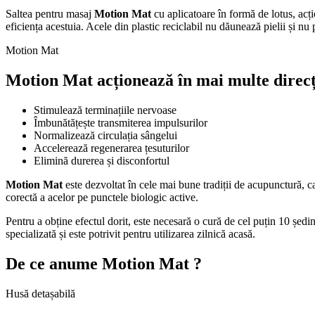
Saltea pentru masaj
Motion Mat
cu aplicatoare în formă de lotus, acț
eficiența acestuia. Acele din plastic reciclabil nu dăunează pielii și nu
Motion Mat
Motion Mat
acționează în mai multe direcț
Stimulează terminațiile nervoase
Îmbunătățește transmiterea impulsurilor
Normalizează circulația sângelui
Accelerează regenerarea țesuturilor
Elimină durerea și disconfortul
Motion Mat
este dezvoltat în cele mai bune tradiții de acupunctură, car
corectă a acelor pe punctele biologic active.
Pentru a obține efectul dorit, este necesară o cură de cel puțin 10 șe
specializată și este potrivit pentru utilizarea zilnică acasă.
De ce anume
Motion Mat
?
Husă detașabilă