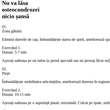
Nu va lăsa
osteocondrozei
nicio șansă
01.
Zona gâtului
Elimină durerile de cap, îmbunătățește starea de spirit, ameliorează s
Exercițiul 1.
Durata: 5-7 min
Așezați salteaua pe un rulou (o pernă specială sau un prosop făcut sul) 
02.
Piept
Îmbunătățește mobilitatea articulațiilor, ameliorează durerea în regiune
Exercițiul 2.
Durata: 10-15 min
Așezați salteaua pe o suprafață plană, orizontală. Culcat pe spate, astfel