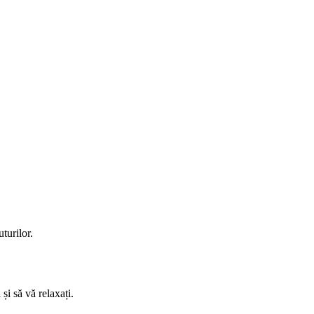
turilor.
și să vă relaxați.