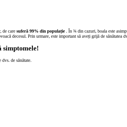
r, de care
suferă 99% din populație
. În ¾ din cazuri, boala este asimp
, provoacă decesul. Prin urmare, este important să aveți grijă de sănătatea 
vă simptomele!
 dvs. de sănătate.