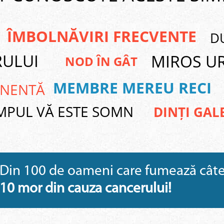
ÎMBOLNĂVIRI FRECVENTE
DU
RULUI
MIROS U
NOD ÎN GÂT
MEMBRE MEREU RECI
ANENTĂ
IMPUL VĂ ESTE SOMN
DINȚI GAL
Din 100 de oameni care fumează câte 1
10 mor din cauza cancerului!