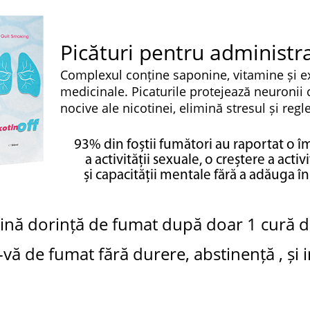
Picături pentru administr
Complexul conține saponine, vitamine și ex
medicinale. Picaturile protejează neuronii c
nocive ale nicotinei, elimină stresul și re
93% din foștii fumători au raportat o 
a activității sexuale, o creștere a activit
și capacității mentale fără a adăuga în
mină
dorință de fumat după doar 1 cură d
i-vă de fumat
fără durere,
abstinență ,
și i