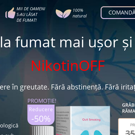
MII DE OAMENI
100%
COMANDĂ
S-AU LĂSAT
natural
DE FUMAT!
la fumat mai ușor și 
NikotinOFF
ere în greutate. Fără abstinență. Fără iritați
PROMOȚIE!
GRĂBE
Reducere
RĂMA
-50%
ologică
PR
3