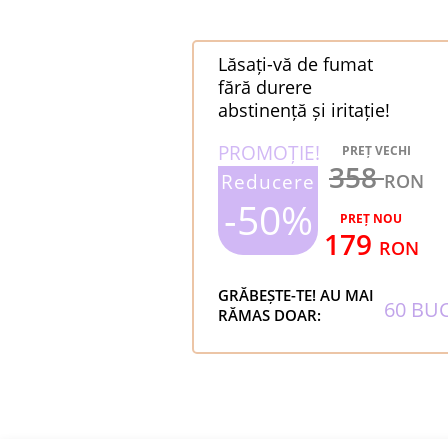
Lăsați-vă de fumat
fără durere
abstinență și iritație!
PROMOȚIE!
PREȚ VECHI
358
Reducere
RON
-50%
PREȚ NOU
179
RON
GRĂBEȘTE-TE! AU MAI
60
BU
RĂMAS DOAR: