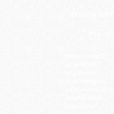
ACESTEA SUNT
DE 1
BRONȘITĂ CRONICĂ
ASTMĂ BRONȘICĂ
HIPERTENSIUNE
INFARCT MIOCARDIC
ACCIDENT VASCULAR CE
PIERDEREA VEDERII
ULCER GASTRIC