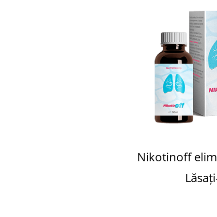
Nikotinoff eli
Lăsaț