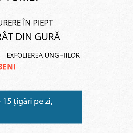
RERE ÎN PIEPT
RÂT DIN GURĂ
EXFOLIEREA UNGHIILOR
BENI
5 țigări pe zi,