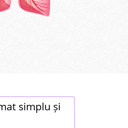
umat
simplu și