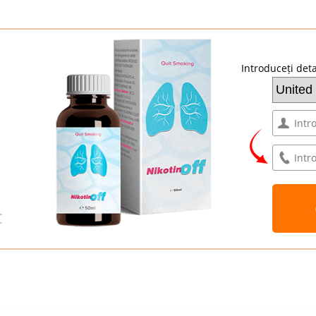
Introduceți deta
C