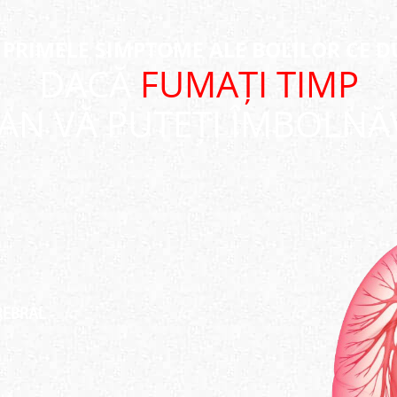
 PRIMELE SIMPTOME ALE BOLILOR CE D
DACĂ
FUMAȚI TIMP
 AN VĂ PUTEȚI ÎMBOLNĂV
REBRAL