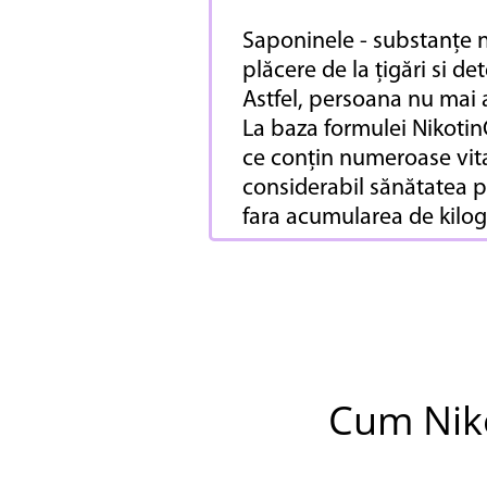
Saponinele - substanțe na
plăcere de la țigări si d
Astfel, persoana nu mai a
La baza formulei Nikotin
ce conțin numeroase vita
considerabil sănătatea p
fara acumularea de kilo
Cum Niko