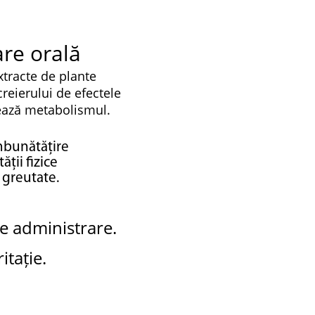
are orală
tracte de plante
reierului de efectele
glează metabolismul.
îmbunătățire
ății fizice
 greutate.
e administrare.
ritație.