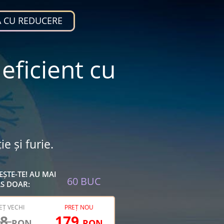
 CU REDUCERE
eficient cu
e și furie.
ȘTE-TE! AU MAI
60
BUC
S DOAR:
EȚ VECHI
PREȚ NOU
58
179
RON
RON