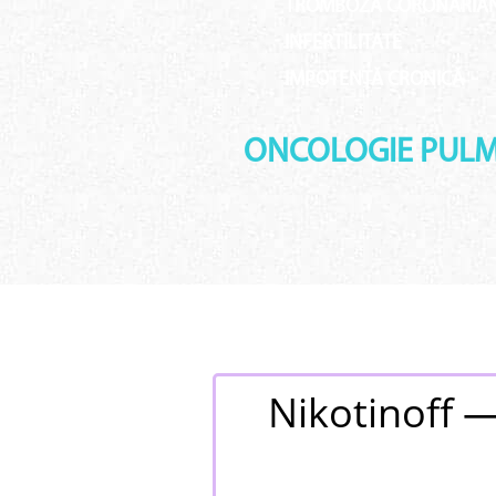
TROMBOZĂ CORONARIA
INFERTILITATE
IMPOTENȚĂ CRONICĂ
ONCOLOGIE PUL
Nikotinoff —