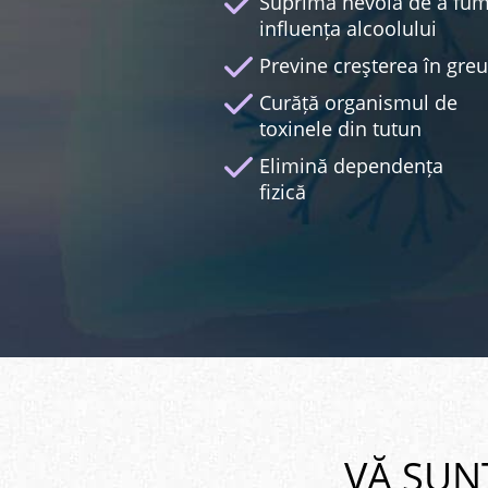
Suprimă nevoia de a fu
influența alcoolului
Previne creşterea în greu
Curăță organismul de
toxinele din tutun
Elimină dependența
fizică
VĂ SUN