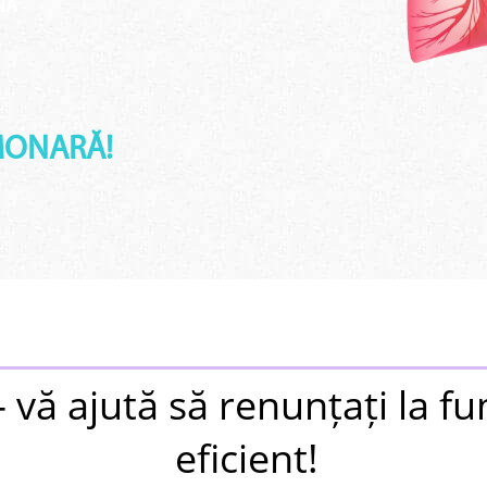
NĂ
MONARĂ!
 vă ajută să renunțați
la f
eficient!