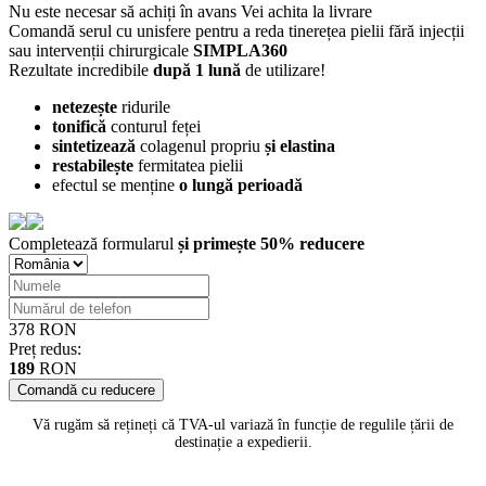
Nu este necesar să achiți în avans
Vei achita la livrare
Comandă serul cu unisfere pentru a reda tinerețea pielii fără injecții
sau intervenții chirurgicale
SIMPLA360
Rezultate incredibile
după 1 lună
de utilizare!
netezește
ridurile
tonifică
conturul feței
sintetizează
colagenul propriu
și elastina
restabilește
fermitatea pielii
efectul se menține
o lungă perioadă
Completează formularul
și primește 50% reducere
378 RON
Preț redus:
189
RON
Comandă cu reducere
Vă rugăm să rețineți că TVA-ul variază în funcție de regulile țării de
destinație a expedierii.