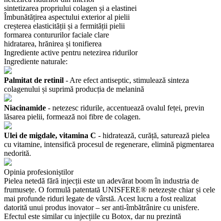
sintetizarea propriului colagen și a elastinei
Îmbunătățirea aspectului exterior al pielii
creșterea elasticității și a fermității pielii
formarea contururilor faciale clare
hidratarea, hrănirea și tonifierea
Ingrediente active pentru netezirea ridurilor
Ingrediente naturale:
Palmitat de retinil
- Are efect antiseptic, stimulează sinteza
colagenului și suprimă producția de melanină
Niacinamide
- netezesc ridurile, accentuează ovalul feței, previn
lăsarea pielii, formează noi fibre de colagen.
Ulei de migdale, vitamina C
- hidratează, curăță, saturează pielea
cu vitamine, intensifică procesul de regenerare, elimină pigmentarea
nedorită.
Opinia profesioniștilor
Pielea netedă fără injecții este un adevărat boom în industria de
frumusețe. O formulă patentată UNISFERE® netezește chiar și cele
mai profunde riduri legate de vârstă. Acest lucru a fost realizat
datorită unui produs inovator – ser anti-îmbătrânire cu unisfere.
Efectul este similar cu injecțiile cu Botox, dar nu prezintă