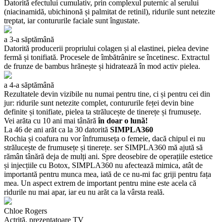
Datorită efectului cumulativ, prin complexul puternic al serului
(niacinamidă, ubichinonă și palmitat de retinil), ridurile sunt netezite
treptat, iar contururile faciale sunt îngustate.
a 3-a săptămână
Datorită producerii propriului colagen și al elastinei, pielea devine
fermă și tonifiată. Procesele de îmbătrânire se încetinesc. Extractul
de frunze de bambus hrănește și hidratează în mod activ pielea.
a 4-a săptămână
Rezultatele devin vizibile nu numai pentru tine, ci și pentru cei din
jur: ridurile sunt netezite complet, contururile feței devin bine
definite și tonifiate, pielea ta strălucește de tinerețe și frumusețe.
Vei arăta cu 10 ani mai tânără
în doar o lună!
La 46 de ani arăt ca la 30 datorită
SIMPLA360
Rochia și coafura nu vor înfrumuseța o femeie, dacă chipul ei nu
strălucește de frumusețe și tinerețe. ser SIMPLA360 mă ajută să
rămân tânără deja de mulți ani. Spre deosebire de operațiile estetice
și injecțiile cu Botox, SIMPLA360 nu afectează mimica, atât de
importantă pentru munca mea, iată de ce nu-mi fac griji pentru fața
mea. Un aspect extrem de important pentru mine este acela că
ridurile nu mai apar, iar eu nu arăt ca la vârsta reală.
Chloe Rogers
Actriță, prezentatoare TV