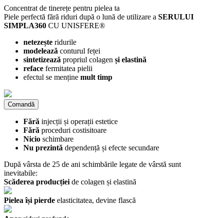
Concentrat de tinerețe pentru pielea ta
Piele perfectă fără riduri după o lună de utilizare a
SERULUI
SIMPLA360
CU UNISFERE®
netezește
ridurile
modelează
conturul feței
sintetizează
propriul colagen
și elastină
reface
fermitatea pielii
efectul se menține
mult timp
Comandă
Fără
injecții și operații estetice
Fără
proceduri costisitoare
Nicio
schimbare
Nu prezintă
dependență și efecte secundare
După vârsta de 25 de ani schimbările legate de vârstă sunt
inevitabile:
Scăderea producției
de colagen și elastină
Pielea își pierde
elasticitatea, devine flască