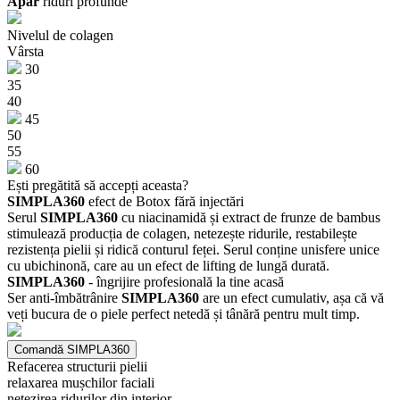
Apar
riduri profunde
Nivelul de colagen
Vârsta
30
35
40
45
50
55
60
Ești pregătită să accepți aceasta?
SIMPLA360
efect de Botox fără injectări
Serul
SIMPLA360
cu niacinamidă și extract de frunze de bambus
stimulează producția de colagen, netezește ridurile, restabilește
rezistența pielii și ridică conturul feței. Serul conține unisfere unice
cu ubichinonă, care au un efect de lifting de lungă durată.
SIMPLA360
- îngrijire profesională la tine acasă
Ser anti-îmbătrânire
SIMPLA360
are un efect cumulativ, așa că vă
veți bucura de o piele perfect netedă și tânără pentru mult timp.
Comandă SIMPLA360
Refacerea structurii pielii
relaxarea mușchilor faciali
netezirea ridurilor din interior