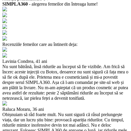
SIMPLA360
- alegerea femeilor din întreaga lume!
Recenziile femeilor care au întinerit deja:
Lavinia Condrea,
41 ani
Nu sunt bătrână, însă ridurile au început să fie vizibile. Am frică să
încerc aceste injecții cu Botox, deoarece nu sunt sigură că fața mea o
să fie ok după ele. Prietena mea e cosmeticiană și mi-a povestit
despre serul SIMPLA360. Așa că l-am comandat pe site-ul web și
am plătit la livrare. Nu m-am așteptat că un produs cosmetic ar putea
avea astfel de rezultate: peste 2 săptămâni ridurile au început să se
netezească, iar pielea feței a devenit tonifiată.
Raluca Moraru,
36 ani
Obișnuiam să râd foarte mult. Nu sunt sigură că râsul prelungește
viața, dar un lucru știu bine: provoacă apariția ridurilor. Cu timpul,
ridurile mimice inofensive devin tot mai adânci. Nu e deloc
amuzant. Folosesc SIMPLA360 de aproape o lună, iar ridurile mele