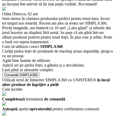
au început într-adevăr să fie mai puțin vizibile. Recomand!
Otilia Dinescu,
62 ani
Sunt mereu în căutarea produsului perfect pentru tenul meu, încerc
tot timpul noi remedii. Recent am ales să testez ser SIMPLA360.
Priviți imaginile, am întinerit cu 10 ani! „Laba gâștii” și ridurile din
jurul buzelor au dispărut fără urmă. Se pare că am găsit într-un
sfârșit produsul potrivit pentru tenul feței. În plus este și ieftin. Peste
o lună voi repeta tratamentul.
Cum să utilizezi corect
SIMPLA360
Curăță pielea feței de produsele de machiaj și/sau impurități, ștergi-o
cu un prosop.
Agită bine înainte de utilizare.
Aplică ser pe pielea feței, a gâtului și a decolteului.
Lasă până se absoarbe complet.
Comandă SIMPLA360
Utilizați serul de întinerire SIMPLA360 cu UNISFERE®
în locul
altor produse de îngrijire a pielii
Cum lucrăm
Completează
formularul
de comandă
Așteaptă
apelul
operatorului
pentru confirmarea comenzii