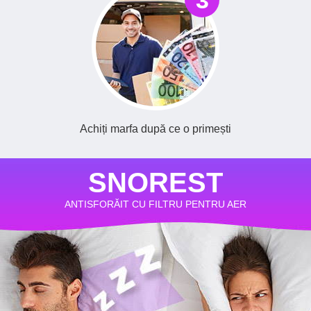
3
Achiți marfa după ce o primești
SNOREST
ANTISFORĂIT CU FILTRU PENTRU AER