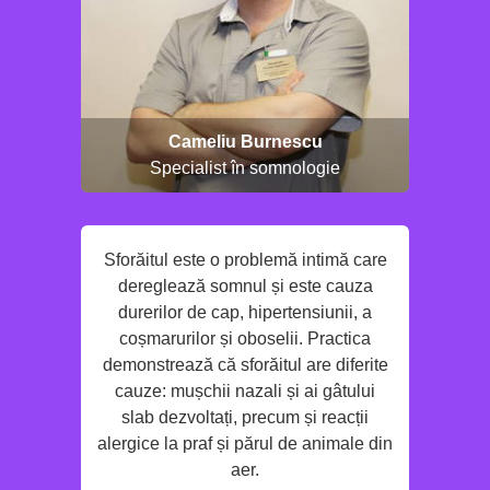
Cameliu Burnescu
Specialist în somnologie
Sforăitul este o problemă intimă care
dereglează somnul și este cauza
durerilor de cap, hipertensiunii, a
coșmarurilor și oboselii. Practica
demonstrează că sforăitul are diferite
cauze: mușchii nazali și ai gâtului
slab dezvoltați, precum și reacții
alergice la praf și părul de animale din
aer.