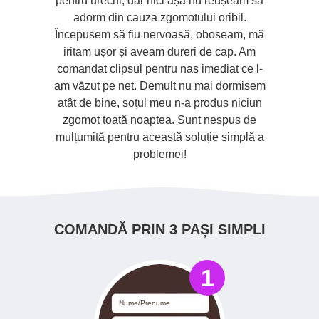
sebirilor
pentru urechi, dar nici așa nu reușeam să
agravez 
oi continua
adorm din cauza zgomotului oribil.
Snorest. 
n amic să
Începusem să fiu nervoasă, oboseam, mă
noaptea,
 l-a ajutat.
iritam ușor și aveam dureri de cap. Am
dorm bi
sforăi! O
comandat clipsul pentru nas imediat ce l-
niciodată,
zolvat
am văzut pe net. Demult nu mai dormisem
somnulu
 o grămadă
atât de bine, soțul meu n-a produs niciun
proble
 să dorm
zgomot toată noaptea. Sunt nespus de
ei din jur.
mulțumită pentru această soluție simplă a
problemei!
COMANDĂ PRIN 3 PAȘI SIMPLI
1
Nume/Prenume