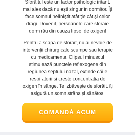
Sforăitul este un factor psihologic iritant,
mai ales dacă nu ești singur în dormitor. Îți
face somnul neliniștit atât ție cât și celor
dragi. Dovedit, persoanele care sforăie
dorm rău din cauza lipsei de oxigen!
Pentru a scăpa de sforăit, nu ai nevoie de
intervenții chirurgicale scumpe sau terapie
cu medicamente. Clipsul minuscul
stimulează punctele reflexogene din
regiunea septului nazal, extinde căile
respiratorii și crește concentrația de
oxigen în sânge. Te izbăvește de sforăit, îți
asigură un somn strâns și sănătos!
COMANDĂ ACUM