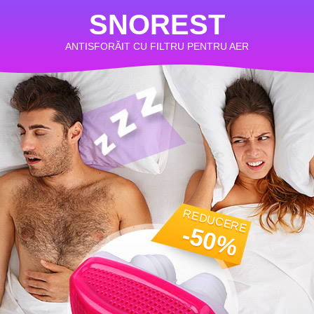
SNOREST
ANTISFORĂIT CU FILTRU PENTRU AER
REDUCERE
-50%