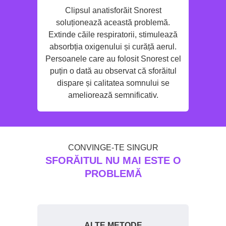
Clipsul anatisforăit Snorest
soluționează această problemă.
Extinde căile respiratorii, stimulează
absorbția oxigenului și curăță aerul.
Persoanele care au folosit Snorest cel
puțin o dată au observat că sforăitul
dispare și calitatea somnului se
ameliorează semnificativ.
CONVINGE-TE SINGUR
SFORĂITUL NU MAI ESTE O
PROBLEMĂ
ICAL
ALTE METODE