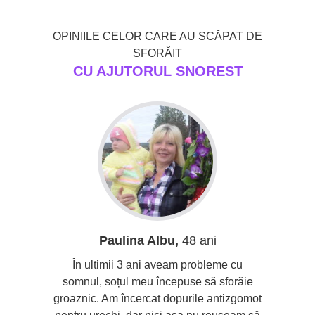
OPINIILE CELOR CARE AU SCĂPAT DE
SFORĂIT
CU AJUTORUL SNOREST
i
Paulina Albu,
48 ani
Vi
n minte. În
În ultimii 3 ani aveam probleme cu
N-aș fi c
de terapie
somnul, soțul meu începuse să sforăie
sforăi! A
medicii au
groaznic. Am încercat dopurile antizgomot
ca un t