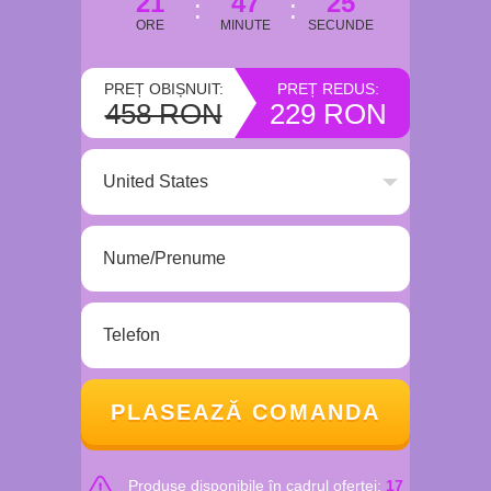
21
47
24
ORE
MINUTE
SECUNDE
PREȚ OBIȘNUIT:
PREȚ REDUS:
458 RON
229 RON
PLASEAZĂ COMANDA
Produse disponibile în cadrul ofertei:
17