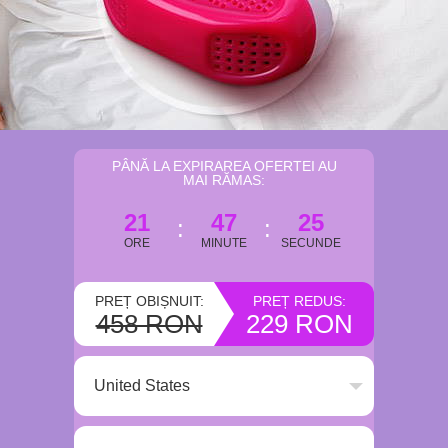
PÂNĂ LA EXPIRAREA OFERTEI AU
MAI RĂMAS:
21
47
24
ORE
MINUTE
SECUNDE
PREȚ OBIȘNUIT:
PREȚ REDUS:
458 RON
229 RON