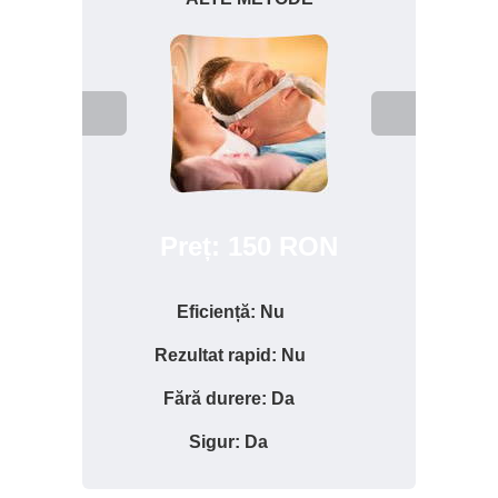
RON
Preț: 150 RON
Eficiență: Nu
Rezultat rapid: Nu
R
Fără durere: Da
Sigur: Da