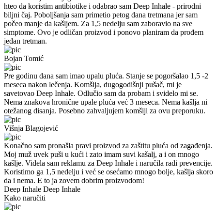
hteo da koristim antibiotike i odabrao sam Deep Inhale - prirodni
biljni čaj. Poboljšanja sam primetio petog dana tretmana jer sam
počeo manje da kašljem. Za 1,5 nedelju sam zaboravio na sve
simptome. Ovo je odličan proizvod i ponovo planiram da prođem
jedan tretman.
Bojan Tomić
Pre godinu dana sam imao upalu pluća. Stanje se pogoršalao 1,5 -2
meseca nakon lečenja. Komšija, dugogodišnji pušač, mi je
savetovao Deep Inhale. Odlučio sam da probam i svidelo mi se.
Nema znakova hronične upale pluća već 3 meseca. Nema kašlja ni
otežanog disanja. Posebno zahvaljujem komšiji za ovu preporuku.
Višnja Blagojević
Konačno sam pronašla pravi proizvod za zaštitu pluća od zagađenja.
Moj muž uvek puši u kući i zato imam suvi kašalj, a i on mnogo
kašlje. Videla sam reklamu za Deep Inhale i naručila radi prevencije.
Koristimo ga 1,5 nedelju i već se osećamo mnogo bolje, kašlja skoro
da i nema. E to ja zovem dobrim proizvodom!
Deep Inhale
Deep Inhale
Kako naručiti