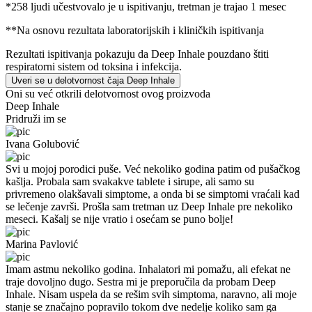
*258 ljudi učestvovalo je u ispitivanju, tretman je trajao 1 mesec
**Na osnovu rezultata laboratorijskih i kliničkih ispitivanja
Rezultati ispitivanja pokazuju da Deep Inhale pouzdano štiti
respiratorni sistem od toksina i infekcija.
Uveri se u delotvornost čaja
Deep Inhale
Oni su već otkrili delotvornost ovog proizvoda
Deep Inhale
Pridruži im se
Ivana Golubović
Svi u mojoj porodici puše. Već nekoliko godina patim od pušačkog
kašlja. Probala sam svakakve tablete i sirupe, ali samo su
privremeno olakšavali simptome, a onda bi se simptomi vraćali kad
se lečenje završi. Prošla sam tretman uz Deep Inhale pre nekoliko
meseci. Kašalj se nije vratio i osećam se puno bolje!
Marina Pavlović
Imam astmu nekoliko godina. Inhalatori mi pomažu, ali efekat ne
traje dovoljno dugo. Sestra mi je preporučila da probam Deep
Inhale. Nisam uspela da se rešim svih simptoma, naravno, ali moje
stanje se značajno popravilo tokom dve nedelje koliko sam ga