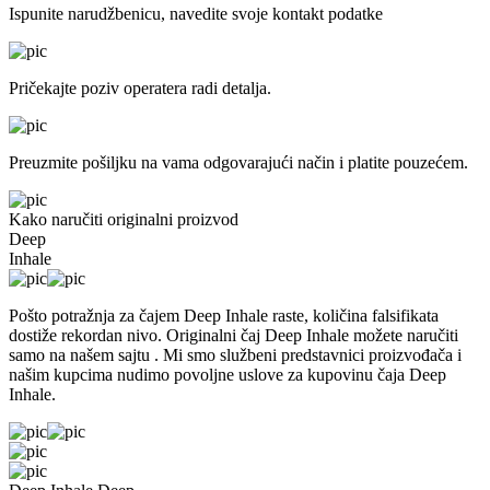
Ispunite narudžbenicu,
navedite svoje kontakt podatke
Pričekajte poziv operatera
radi detalja.
Preuzmite pošiljku
na vama odgovarajući način i platite pouzećem.
Kako naručiti originalni proizvod
Deep
Inhale
Pošto potražnja za čajem Deep Inhale raste, količina falsifikata
dostiže rekordan nivo.
Originalni čaj Deep Inhale možete naručiti
samo na našem sajtu
. Mi smo službeni predstavnici proizvođača i
našim kupcima nudimo povoljne uslove za kupovinu čaja Deep
Inhale.