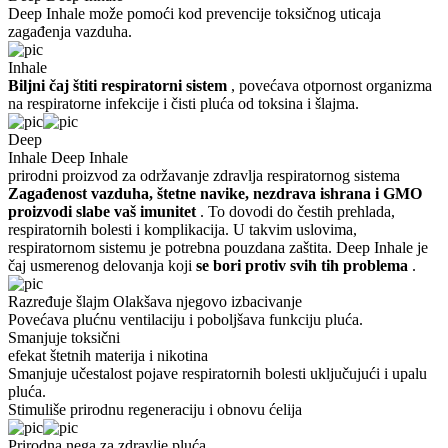
Deep Inhale može pomoći kod prevencije toksičnog uticaja
zagađenja vazduha.
Inhale
Biljni čaj štiti respiratorni sistem
, povećava otpornost organizma
na respiratorne infekcije i čisti pluća od toksina i šlajma.
Deep
Inhale
Deep Inhale
prirodni proizvod za održavanje zdravlja respiratornog sistema
Zagađenost vazduha, štetne navike, nezdrava ishrana i GMO
proizvodi slabe vaš imunitet
. To dovodi do čestih prehlada,
respiratornih bolesti i komplikacija. U takvim uslovima,
respiratornom sistemu je potrebna pouzdana zaštita. Deep Inhale je
čaj usmerenog delovanja koji
se bori protiv svih tih problema
.
Razređuje šlajm
Olakšava njegovo izbacivanje
Povećava plućnu ventilaciju i
poboljšava funkciju pluća.
Smanjuje toksični
efekat
štetnih materija i nikotina
Smanjuje učestalost pojave respiratornih bolesti
uključujući i upalu
pluća.
Stimuliše prirodnu regeneraciju
i obnovu ćelija
Prirodna nega za zdravlje pluća