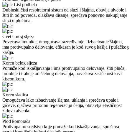
List podbela
Dubinski čisti respiratorni sistem od sluzi i šlajma, obavija alveole i
štiti ih od povreda, olakšava disanje, sprečava ponovno nakupljanje
sluzi u plućima.
Cvet crnog sljeza
Povećava imunitet, omogućava razređivanje i izbacivanje šlajma,
ima protivupalno delovanje, efikasan je kod suvog kašlja i pušačkog
kašlja.
Koren belog sljeza
Pomaže kod iskašljavanja i ima protivupalno delovanje, štiti pluća,
bronhije i traheje od štetnog delovanja, povećava zasićenost krvi
kiseonikom.
Koren sladića
Omogućava lako izbacivanje šlajma, uklanja i sprečava upale i
grčeve, ojačava prirodnu regeneraciju ćelija, obnavlja elastičnost
zidova alveola.
Plod komorača
Protivupalno sredstvo koje pomaže kod iskašljavanja, sprečava
razvoj hroničnih bolesti disajnih organa.