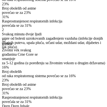
23%
Broj obolelih od astme
povećao se za 23%
31%
Rasprostranjenost respiratornih infekcija
povećala se
za 31%
2
Svakog minuta dvoje ljudi
umre od bolesti uzrokovanih zagađenjem vazduha
(infekcije donjih
12
disajnih puteva, upala pluća, srčani udar, moždani udar, dijabetes i
godina
rak pluća)
Životni vek svakog
građanina Crne Gore se
smanjuje
za 5-12 godina
(u poređenju sa životnim vekom u drugim državama)
16%
Broj obolelih
od raka respiratornog sistema povećao se
za 16%
23%
Broj obolelih od astme
povećao se za 23%
31%
Rasprostranjenost respiratornih infekcija
povećala se
za 31%
Deep
Deep Inhale