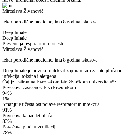
Miroslava Živanović
lekar porodične medicine, ima 8 godina iskustva
Deep Inhale
Deep Inhale
Prevencija respiratornih bolesti
Miroslava Živanović
lekar porodične medicine, ima 8 godina iskustva
Deep Inhale je novi kompleks dizajniran radi zaštite pluća od
infekcija, toksina i alergena.
Čaj je testiran na Evropskom istraživačkom univerzitetu*:
Povećava zasićenost krvi kiseonikom
94%
1%
Smanjuje učestalost pojave respiratornih infekcija
91%
Povećava kapacitet pluća
83%
Povećava plućnu ventilaciju
78%