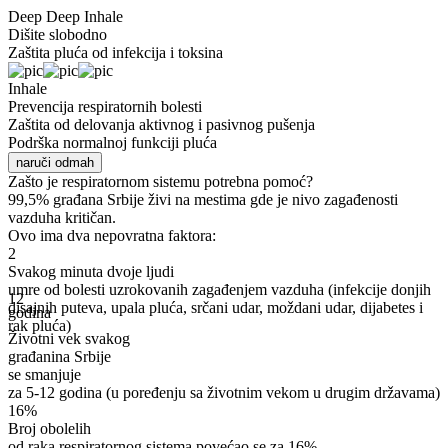
Deep
Deep Inhale
Dišite slobodno
Zaštita pluća od infekcija i toksina
Inhale
Prevencija respiratornih bolesti
Zaštita od delovanja aktivnog i pasivnog pušenja
Podrška normalnoj funkciji pluća
naruči odmah
Zašto je respiratornom sistemu
potrebna pomoć?
99,5% građana Srbije živi na mestima gde je nivo zagađenosti
vazduha kritičan.
Ovo ima dva nepovratna faktora:
2
Svakog minuta dvoje ljudi
umre od bolesti uzrokovanih zagađenjem vazduha
(infekcije donjih
12
disajnih puteva, upala pluća, srčani udar, moždani udar, dijabetes i
godina
rak pluća)
Životni vek svakog
građanina Srbije
se smanjuje
za 5-12 godina
(u poređenju sa životnim vekom u drugim državama)
16%
Broj obolelih
od raka respiratornog sistema povećao se
za 16%