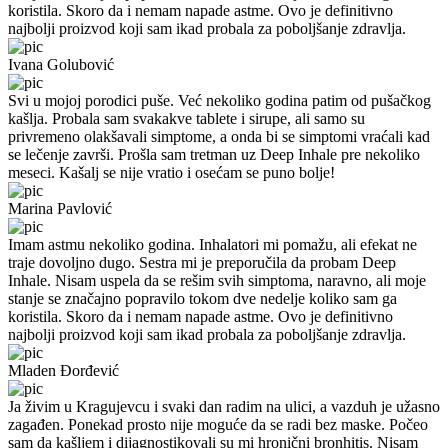
koristila. Skoro da i nemam napade astme. Ovo je definitivno
najbolji proizvod koji sam ikad probala za poboljšanje zdravlja.
Ivana Golubović
Svi u mojoj porodici puše. Već nekoliko godina patim od pušačkog
kašlja. Probala sam svakakve tablete i sirupe, ali samo su
privremeno olakšavali simptome, a onda bi se simptomi vraćali kad
se lečenje završi. Prošla sam tretman uz Deep Inhale pre nekoliko
meseci. Kašalj se nije vratio i osećam se puno bolje!
Marina Pavlović
Imam astmu nekoliko godina. Inhalatori mi pomažu, ali efekat ne
traje dovoljno dugo. Sestra mi je preporučila da probam Deep
Inhale. Nisam uspela da se rešim svih simptoma, naravno, ali moje
stanje se značajno popravilo tokom dve nedelje koliko sam ga
koristila. Skoro da i nemam napade astme. Ovo je definitivno
najbolji proizvod koji sam ikad probala za poboljšanje zdravlja.
Mladen Đorđević
Ja živim u Kragujevcu i svaki dan radim na ulici, a vazduh je užasno
zagađen. Ponekad prosto nije moguće da se radi bez maske. Počeo
sam da kašljem i dijagnostikovali su mi hronični bronhitis. Nisam