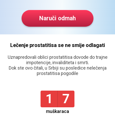
Naruči odmah
Lečenje prostatitisa se ne smije odlagati
Uznapredovali oblici prostatitisa dovode do trajne
impotencije, invaliditeta i smrti.
Dok ste ovo čitali, u
Srbiji
su posledice nelečenja
prostatitisa pogodile
1
7
muškaraca