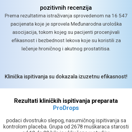
pozitivnih
recenzija
Prema rezultatima istraživanja sprovedenom na 16 547
pacijenata koje je sprovela Međunarodna urološka
asocijacija, tokom kojeg su pacijenti procenjivali
efikasnost i bezbednost lekova koje su koristili za
lečenje hroničnog i akutnog prostatitisa.
Klinička ispitivanja su dokazala izuzetnu efikasnost!
Rezultati kliničkih ispitivanja preparata
ProDrops
podaci dvostruko slepog, nasumičnog ispitivanja sa
kontrolom placeba.
Grupa od 2678 muškaraca starosti