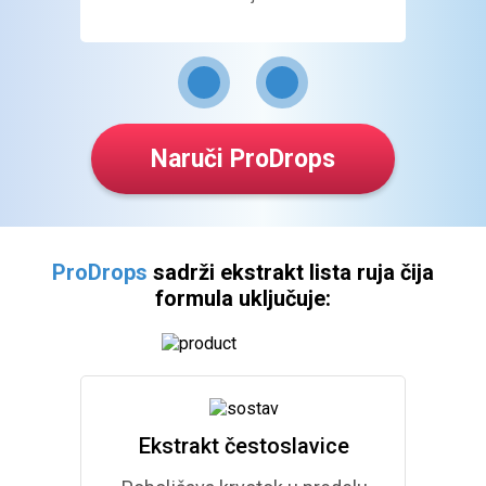
ProD
prep
Naruči ProDrops
ProDrops
sadrži ekstrakt lista ruja
čija
formula uključuje:
Ekstrakt čestoslavice
Ekst