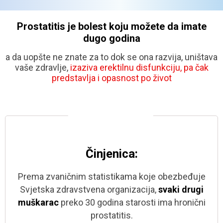
Prostatitis je bolest
koju možete da imate
dugo godina
a da uopšte ne znate za to dok se ona razvija, uništava
vaše zdravlje,
izaziva erektilnu disfunkciju, pa čak
predstavlja i opasnost po život
Činjenica:
Prema zvaničnim statistikama koje
obezbeđuje
Svjetska zdravstvena
organizacija,
svaki drugi
muškarac
preko 30 godina starosti ima
hronični
prostatitis.