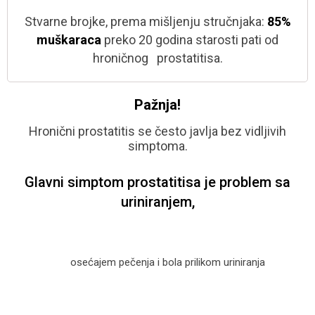
Stvarne brojke, prema mišljenju
stručnjaka:
85%
muškaraca
preko
20 godina starosti pati od
hroničnog prostatitisa.
Pažnja!
Hronični prostatitis se često javlja bez vidljivih
simptoma.
Glavni simptom prostatitisa je problem sa
uriniranjem,
osećajem pečenja i bola prilikom
uriniranja