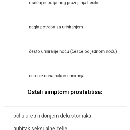
osećaj nepotpunog pražnjenja
bešike
nagla potreba
za uriniranjem
često uriniranje noću
(češće od jednom noću)
curenje urina
nakon uriniranja
Ostali simptomi prostatitisa:
bol u uretri
i donjem delu stomaka
gubitak seksualne
želje