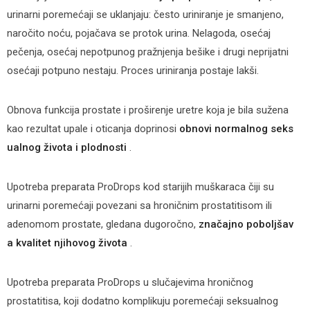
urinarni poremećaji se uklanjaju: često uriniranje je smanjeno,
naročito noću, pojačava se protok urina. Nelagoda, osećaj
pečenja, osećaj nepotpunog pražnjenja bešike i drugi neprijatni
osećaji potpuno nestaju. Proces uriniranja postaje lakši.
Obnova funkcija prostate i proširenje uretre koja je bila sužena
kao rezultat upale i oticanja doprinosi
obnovi normalnog seks
ualnog života i plodnosti
.
Upotreba preparata ProDrops kod starijih muškaraca čiji su
urinarni poremećaji povezani sa hroničnim prostatitisom ili
adenomom prostate, gledana dugoročno,
značajno poboljšav
a kvalitet njihovog života
.
Upotreba preparata ProDrops u slučajevima hroničnog
prostatitisa, koji dodatno komplikuju poremećaji seksualnog