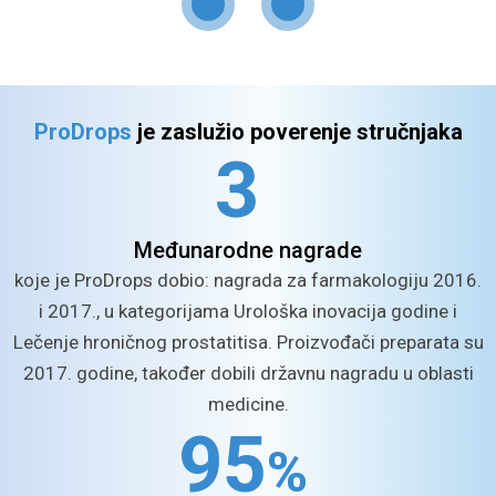
ProDrops
je zaslužio poverenje stručnjaka
3
Međunarodne
nagrade
koje je ProDrops dobio: nagrada za farmakologiju 2016.
i 2017., u kategorijama Urološka inovacija godine i
Lečenje hroničnog prostatitisa. Proizvođači preparata su
2017. godine, također dobili državnu nagradu u oblasti
medicine.
9
5
%