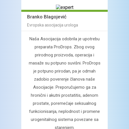
Vuk 
Branko Blagojević
Profe
Evropska asocijacija urologa
 se
Naša Asocijacija odobrila je upotrebu
Pros
 im
preparata ProDrops. Zbog ovog
muško
kovane
prirodnog proizvoda, operacija i
naziva
azanih
masaže su potpuno suvišni.
ProDrops
imate
nom
je potpuno prirodan, pa je odmah
zdrav
i se
zadobio poverenje članova naše
vam
čke
Asocijacije. Preporučujemo ga za
oseća
ena
hronični
i akutni prostatitis, adenom
uklju
m
prostate, poremećaje seksualnog
s
ažemo o
funkcionisanja, neplodnost i promene
uroge
entima
urogenitalnog sistema
povezane sa
delov
starenjem.
potič