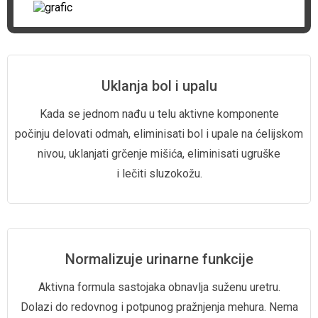
Uklanja bol i upalu
Kada se jednom nađu u telu
aktivne komponente
počinju delovati odmah,
eliminisati bol i upale
na ćelijskom
nivou,
uklanjati grčenje mišića,
eliminisati ugruške
i lečiti sluzokožu.
Normalizuje urinarne funkcije
Aktivna formula sastojaka
obnavlja suženu uretru.
Dolazi do redovnog i potpunog
pražnjenja mehura.
Nema