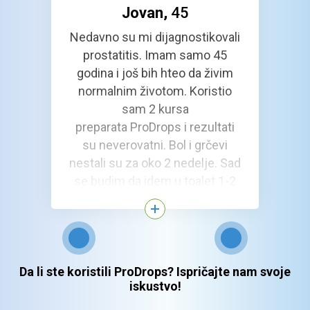
Jovan,
45
Nedavno su mi dijagnostikovali
prostatitis. Imam samo 45
godina i još bih hteo da živim
normalnim životom. Koristio
sam 2 kursa
preparata ProDrops i rezultati
su neverovatni. Bol i grčevi
nestali su za oko 2 nedelje. Sad
se budim da idem u toalet 1-2
puta noću (ranije sam ustajao 5
puta). Osećam se za ocenu 8
od 10. Nadam se da će mi se
obnoviti i erektilna funkcija. Već
mogu da vidim značajna
Da li ste koristili ProDrops? Ispričajte nam svoje
iskustvo!
poboljšanja. Stvari se sigurno
popravljaju. Žalim samo za