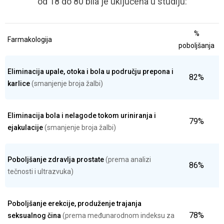
od 18 do 80 bila je uključena u studiju:
%
Farmakologija
poboljšanja
Eliminacija upale, otoka i bola u području prepona i
82%
karlice
(smanjenje broja žalbi)
Eliminacija bola i nelagode tokom uriniranja i
79%
ejakulacije
(smanjenje broja žalbi)
Poboljšanje zdravlja prostate
(prema analizi
86%
tečnosti i ultrazvuka)
Poboljšanje erekcije, produženje trajanja
78%
seksualnog čina
(prema međunarodnom indeksu za