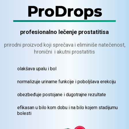
profesionalno lečenje prostatitisa
prirodni proizvod koji sprečava i eliminiše natečenost,
hronični i akutni prostatitis
olakšava upalu i bol
normalizuje urinarne funkcije i poboljšava
erekciju
obezbeđuje postojane i dugotrajne
rezultate
efikasan u bilo kom dobu i na bilo kojem
stadijumu
bolesti