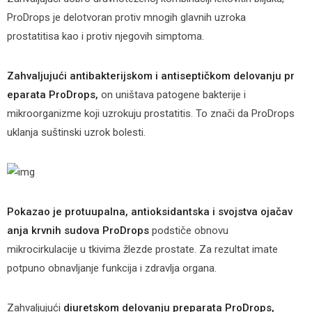
ProDrops je delotvoran protiv mnogih glavnih uzroka
prostatitisa kao i protiv njegovih simptoma.
Zahvaljujući antibakterijskom i antiseptičkom delovanju pr
eparata ProDrops,
on uništava patogene bakterije i
mikroorganizme koji uzrokuju prostatitis. To znači da ProDrops
uklanja suštinski uzrok bolesti.
Pokazao je protuupalna, antioksidantska i svojstva ojačav
anja krvnih sudova ProDrops
podstiče obnovu
mikrocirkulacije u tkivima žlezde prostate. Za rezultat imate
potpuno obnavljanje funkcija i zdravlja organa.
Zahvaljujući
diuretskom delovanju preparata ProDrops,