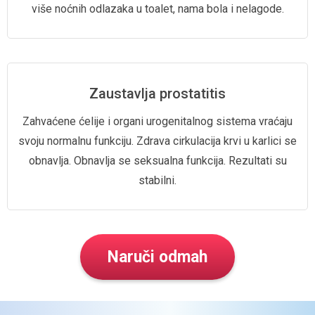
više noćnih odlazaka u toalet,
nama bola i nelagode.
Zaustavlja prostatitis
Zahvaćene ćelije i organi
urogenitalnog sistema vraćaju
svoju normalnu funkciju.
Zdrava cirkulacija krvi
u karlici se
obnavlja.
Obnavlja se seksualna funkcija.
Rezultati su
stabilni.
Naruči odmah