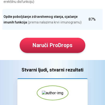
erektilnu disfunkciju)
Opšte poboljšanje zdravstvenog stanja, ojačanje
87%
imunih funkcija
(prema nalazima krvi i imunogramu)
Naruči ProDrops
Stvarni ljudi, stvarni rezultati