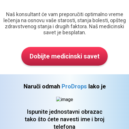
Naš konsultant će vam preporučiti optimalno vreme
lečenja na osnovu vaše starosti,
stanja bolesti, opšteg
zdravstvenog stanja i drugih faktora. Naš medicinski
savet je besplatan.
Dobijte
medicinski savet
Naruči odmah
ProDrops
lako je
Ispunite jednostavni obrazac
tako što ćete navesti ime i broj
telefona