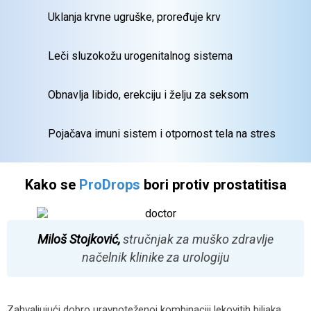
Uklanja krvne ugruške, proređuje krv
Leči sluzokožu
urogenitalnog sistema
Obnavlja libido, erekciju
i želju za seksom
Pojačava imuni sistem i
otpornost tela
na stres
Kako se
ProDrops
bori protiv prostatitisa
Miloš Stojković,
stručnjak za muško zdravlje
načelnik klinike za urologiju
Zahvaljujući dobro uravnoteženoj kombinaciji lekovitih biljaka,