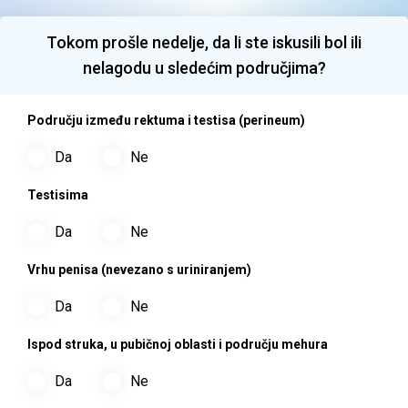
Tokom prošle nedelje, da li ste iskusili bol ili
nelagodu u sledećim područjima?
Području između rektuma i testisa (perineum)
Da
Ne
Testisima
Da
Ne
Vrhu penisa (nevezano s uriniranjem)
Da
Ne
Ispod struka, u pubičnoj oblasti i području mehura
Da
Ne