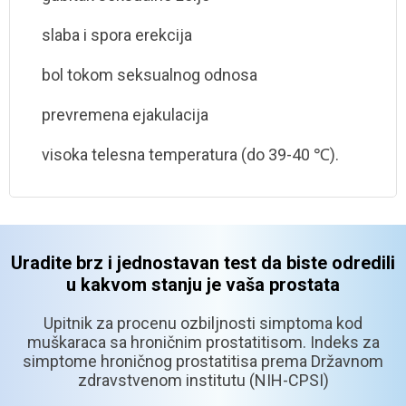
slaba i spora erekcija
bol tokom seksualnog odnosa
prevremena ejakulacija
visoka telesna temperatura
(do 39-40 ℃).
Uradite brz i jednostavan test da biste odredili
u kakvom stanju je vaša prostata
Upitnik za procenu ozbiljnosti simptoma kod
muškaraca sa hroničnim prostatitisom.
Indeks za
simptome hroničnog prostatitisa prema Državnom
zdravstvenom institutu (NIH-CPSI)