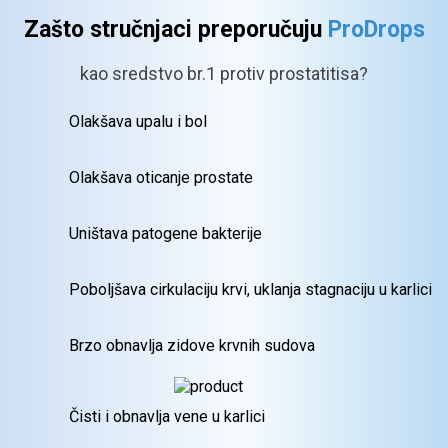
Zašto stručnjaci preporučuju
ProDrops
kao sredstvo br.1 protiv prostatitisa?
Olakšava upalu i bol
Olakšava oticanje
prostate
Uništava patogene
bakterije
Poboljšava cirkulaciju krvi,
uklanja stagnaciju u karlici
Brzo obnavlja zidove
krvnih sudova
Čisti i obnavlja vene
u karlici