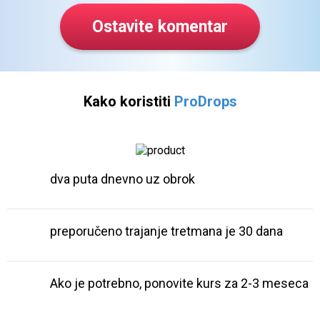
jednim. Da sam samo ranije
Ostavite komentar
znao za ovo.
Kako koristiti
ProDrops
dva puta dnevno uz obrok
preporučeno trajanje tretmana je 30 dana
Ako je potrebno, ponovite kurs za 2-3 meseca